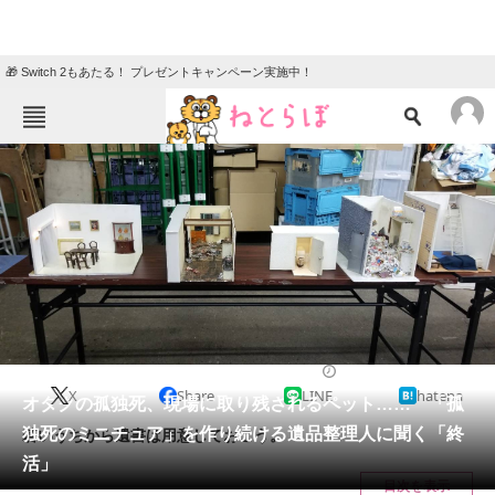
🎁 Switch 2もあたる！ プレゼントキャンペーン実施中！
ねとらぼメニュー
TOP
ニュース
エンタメ
クイズ
グルメ
地域
住まい
教育・育児
動物
リサーチ
2019/09/23 11:30（公開）
X
Share
LINE
hatena
会員記事
オタクの孤独死、現場に取り残されるペット…… 「孤
独死のミニチュア」を作り続ける遺品整理人に聞く「終
若いうちから遺書は用意しておこう。
メディア
活」
目次を表示
注目記事を集めた総合ページ