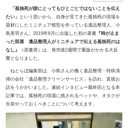
「孤独死が誰にとってもひとごとではないことを伝え
ITの今と未来を見通す
たい」
という思いから、自身が見てきた孤独死の現場を
スマホと通信の最新トレンド
題材にしたミニチュア模型を作っている遺品整理人、小
島美羽さん。2019年8月に出版した初の著書
『時が止ま
進化するPCとデバイスの未来
った部屋 遺品整理人がミニチュアで伝える孤独死のは
好きが集まる 比べて選べる
なし』
（原書房）は、発売後2週間で重版がかかる大反
響となりました。
ビジネスと働き方のヒント
ねとらぼ編集部は、小島さんの働く遺品整理・特殊清
AI活用のいまが分かる
掃の会社「遺品整理クリーンサービス」を訪れ、直接お
企業ITのトレンドを詳説
話をうかがいました。連続インタビュー最終回となる本
記事では、孤独死の現場に残されるペットや、オタクが
経営リーダーのコミュニティ
生前やっておくべきことについて考えます。
マーケ×ITの今がよく分かる
ITエンジニア向け専門サイト