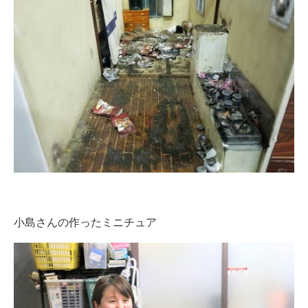
企業向けIT製品の総合サイト
IT製品の技術・比較・事例
製造業のIT導入・活用を支援
モノづくり技術者専門サイト
エレクトロニクス専門サイト
電子設計の基本と応用
エネルギーの専門メディア
小島さんの作ったミニチュア
建設×テクノロジーの最前線
ちょっと気になるネットの話題