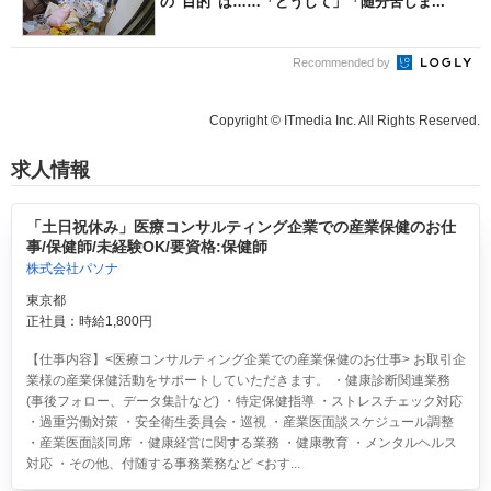
の“目的”は……「どうして」「随分苦しま...
Recommended by
Copyright © ITmedia Inc. All Rights Reserved.
求人情報
「土日祝休み」医療コンサルティング企業での産業保健のお仕
事/保健師/未経験OK/要資格:保健師
株式会社パソナ
東京都
正社員：時給1,800円
【仕事内容】<医療コンサルティング企業での産業保健のお仕事> お取引企
業様の産業保健活動をサポートしていただきます。 ・健康診断関連業務
(事後フォロー、データ集計など) ・特定保健指導 ・ストレスチェック対応
・過重労働対策 ・安全衛生委員会・巡視 ・産業医面談スケジュール調整
・産業医面談同席 ・健康経営に関する業務 ・健康教育 ・メンタルヘルス
対応 ・その他、付随する事務業務など <おす...