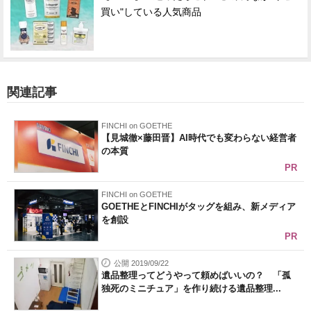
買い"している人気商品
関連記事
FINCHI on GOETHE
【見城徹×藤田晋】AI時代でも変わらない経営者
の本質
PR
FINCHI on GOETHE
GOETHEとFINCHIがタッグを組み、新メディア
を創設
PR
公開 2019/09/22
遺品整理ってどうやって頼めばいいの？ 「孤
独死のミニチュア」を作り続ける遺品整理...