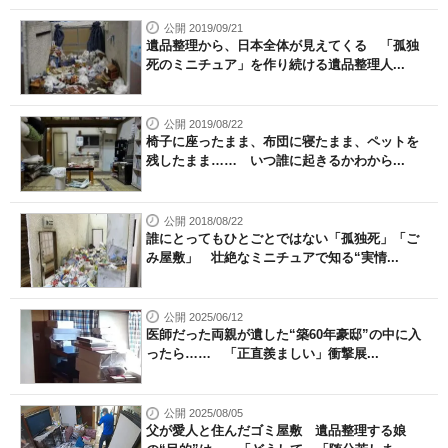
公開 2019/09/21
遺品整理から、日本全体が見えてくる 「孤独
死のミニチュア」を作り続ける遺品整理人...
公開 2019/08/22
椅子に座ったまま、布団に寝たまま、ペットを
残したまま…… いつ誰に起きるかわから...
公開 2018/08/22
誰にとってもひとごとではない「孤独死」「ご
み屋敷」 壮絶なミニチュアで知る“実情...
公開 2025/06/12
医師だった両親が遺した“築60年豪邸”の中に入
ったら…… 「正直羨ましい」衝撃展...
公開 2025/08/05
父が愛人と住んだゴミ屋敷 遺品整理する娘