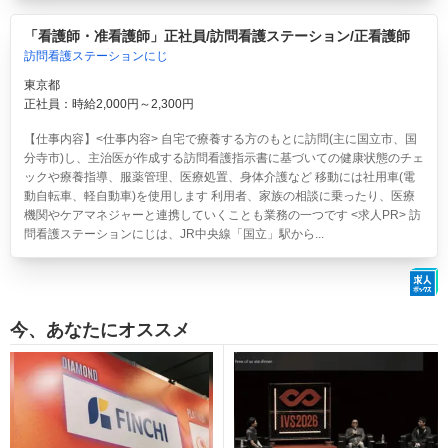
「看護師・准看護師」正社員/訪問看護ステーション/正看護師
訪問看護ステーションにじ
東京都
正社員：時給2,000円～2,300円
【仕事内容】<仕事内容> 自宅で療養する方のもとに訪問(主に国立市、国
分寺市)し、主治医が作成する訪問看護指示書に基づいての健康状態のチェ
ックや療養指導、服薬管理、医療処置、身体介護など 移動には社用車(電
動自転車、軽自動車)を使用します 利用者、家族の相談に乗ったり、医療
機関やケアマネジャーと連携していくことも業務の一つです <求人PR> 訪
問看護ステーションにじは、JR中央線「国立」駅から...
今、あなたにオススメ