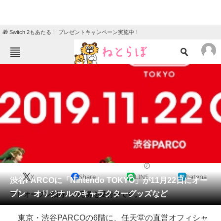
🎁 Switch 2もあたる！ プレゼントキャンペーン実施中！
ねとらぼメニュー
TOP
ニュース
エンタメ
クイズ
グルメ
地域
住まい
教育・育児
動物
リサーチ
2019/10/23 18:53（公開）
X
Share
LINE
hatena
会員記事
渋谷PARCOに「Nintendo TOKYO」が11月22日にオー
プン オリジナルのキャラクターグッズなど
プレオープン招待への応募を受付中です。
メディア
東京・渋谷PARCOの6階に、任天堂の直営オフィシャ
注目記事を集めた総合ページ