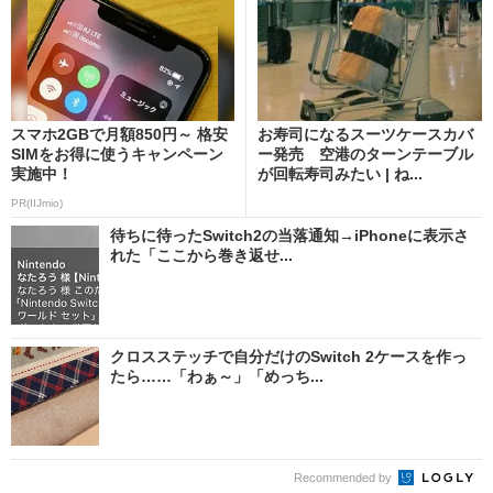
スマホ2GBで月額850円～ 格安
お寿司になるスーツケースカバ
SIMをお得に使うキャンペーン
ー発売 空港のターンテーブル
実施中！
が回転寿司みたい | ね...
PR(IIJmio)
待ちに待ったSwitch2の当落通知→iPhoneに表示さ
れた「ここから巻き返せ...
クロスステッチで自分だけのSwitch 2ケースを作っ
たら……「わぁ～」「めっち...
Recommended by