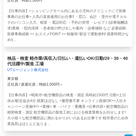
正社員：時給1,500円
【仕事内容】<ショッピングモール内にある小児科のクリニックにて医療
事務のお仕事> 人気の直接雇用のお仕事!! ・窓口、会計 ・受付や電子カル
テのパソコン入力、精算 ・電話対応 ・予約の管理 ・レセプト(診療報酬請
求)業務 ・院内清掃 ・患者様の呼び出しや案内 ・診療補助 など 必要経験:
医療事務経験 << おススメPOINT >> 制服有! 駅近で通勤便利! 残業時間少な
め!(...
検品・検査 軽作業/高収入/日払い・週払いOK/日勤/20・30・40
代活躍中/製造 工場
UTエージェント株式会社
東京都
正社員 / 派遣社員：時給1,500円～
【仕事内容】<昭島市>航空機部品の検査・測定 高時給1500円 日勤×土日
休み!駅近徒歩4分 残業ほぼなし <履歴書不要 オンライン面接OK><入社キ
ャンペーン実施中!> <業種> 車・バイク・重機系 <仕事内容> 航空機部品の
精密検査・測定 航空機部品の製造工程における検査業務をお任せします!
大小様々な航空機部品に携わるやりがいのあるお仕事です 軽作業のため作
業負荷はほとんどありま...