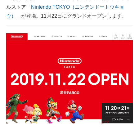
ルストア「
Nintendo TOKYO（ニンテンドートウキョ
ITの今と未来を見通す
ウ）
」が登場。11月22日にグランドオープンします。
スマホと通信の最新トレンド
進化するPCとデバイスの未来
好きが集まる 比べて選べる
ビジネスと働き方のヒント
AI活用のいまが分かる
企業ITのトレンドを詳説
経営リーダーのコミュニティ
マーケ×ITの今がよく分かる
ITエンジニア向け専門サイト