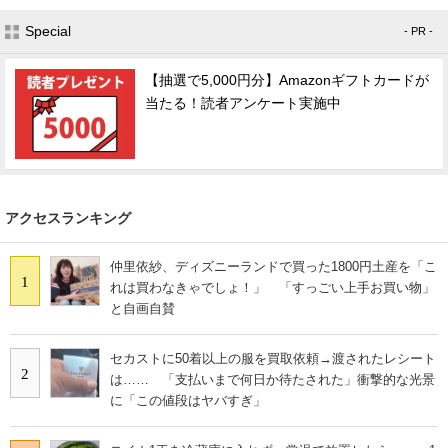
Special
- PR -
【抽選で5,000円分】Amazonギフトカードが
当たる！読者アンケート実施中
アクセスランキング
仲里依紗、ディズニーランドで買った1800円土産を「こ
1
れは買わなきゃでしょ！」 「すっごい上手お買い物」
と自画自賛
セカストに50着以上の服を買取依頼→渡されたレシート
2
は…… 「支払いまで何日か待たされた」衝撃的な光景
に「この値段はヤバすぎ」