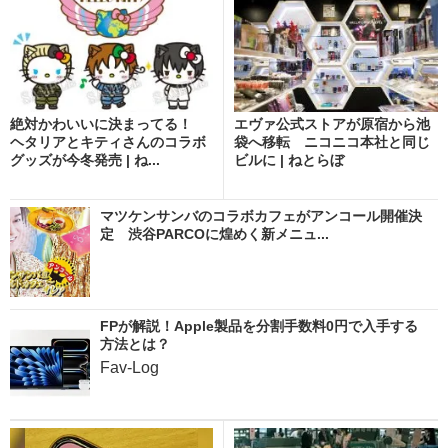
絶対かわいいに決まってる！
エヴァ公式ストアが原宿から池
ヘタリアとキティさんのコラボ
袋へ移転 ニコニコ本社と同じ
グッズが今冬発売 | ね...
ビルに | ねとらぼ
マツケンサンバのコラボカフェがアンコール開催決
定 渋谷PARCOに煌めく新メニュ...
FPが解説！Apple製品を分割手数料0円で入手する
方法とは？
Fav-Log