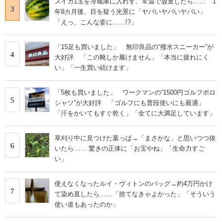
スイカ1玉を冷蔵庫に入れず、常温で放置したら…… 1
3
年8カ月後、目を疑う光景に「ヤバいヤバいヤバい」
「えっ、こんな姿に……!?」
「15足も買いました」 無印良品の“撥水スニーカー”が
4
大好評 「この靴しか履けません」「本当に疲れにく
い」「一生買い続けます」
「5枚も買いました」 ワークマンの“1500円ゴルフポロ
5
シャツ”が大好評 「ゴルフにも普段使いにも最適」
「汗をかいてもすぐ乾く」「全てに大満足しています」
草刈り中に見つけた葉っぱ→「まさかな」と思いつつ抜
6
いたら…… 驚きの正体に「お宝やね」「生命力すご
い」
使えなくなったルイ・ヴィトンのバッグ→約4万円かけ
7
て染め直したら……「捨てなきゃよかった」「そういう
使い道もあったのか」