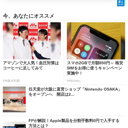
今、あなたにオススメ
アマゾンで大人気！血圧対策は
スマホ2GBで月額850円～ 格安
コーヒーに足してみて
SIMをお得に使うキャンペーン
実施中！
PR(森永乳業)
PR(IIJmio)
任天堂が大阪に直営ショップ「Nintendo OSAKA」
をオープンへ 開店は2...
FPが解説！Apple製品を分割手数料0円で入手する
方法とは？