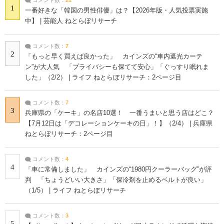
1
一番好きな「韓国の男性俳優」は？【2026年版・人気投票実施
中】 | 芸能人 ねとらぼリサーチ
コメント数：
7
2
「もっと早く買えば良かった」 カインズの“車内遮光カーテ
ン”が大人気 「プライバシーも保てて安心」「ぐっすり眠れま
した」（2/2） | ライフ ねとらぼリサーチ：2ページ目
コメント数：
7
3
兵庫県の「ケーキ」の名店10選！ 一番うまいと思う店はどこ？
【7月12日は「デコレーションケーキの日」！】（2/4） | 兵庫県
ねとらぼリサーチ：2ページ目
コメント数：
4
4
「車に常備しました」 カインズの“1980円クーラーバッグ”が評
判 「ちょうどいい大きさ」「保冷剤を止めるベルトが良い」
（1/5） | ライフ ねとらぼリサーチ
コメント数：
3
5