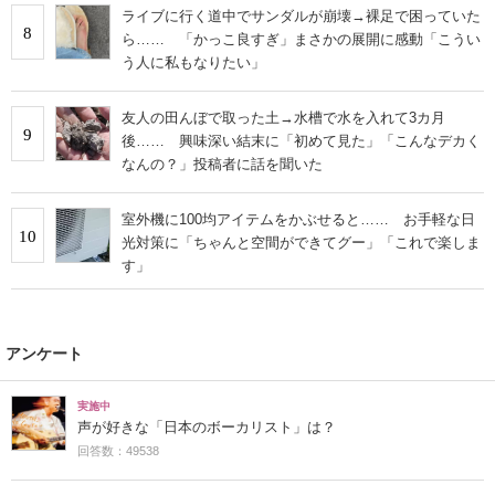
ライブに行く道中でサンダルが崩壊→裸足で困っていた
8
ら…… 「かっこ良すぎ」まさかの展開に感動「こうい
う人に私もなりたい」
友人の田んぼで取った土→水槽で水を入れて3カ月
9
後…… 興味深い結末に「初めて見た」「こんなデカく
なんの？」投稿者に話を聞いた
室外機に100均アイテムをかぶせると…… お手軽な日
10
光対策に「ちゃんと空間ができてグー」「これで楽しま
す」
アンケート
実施中
声が好きな「日本のボーカリスト」は？
回答数：49538