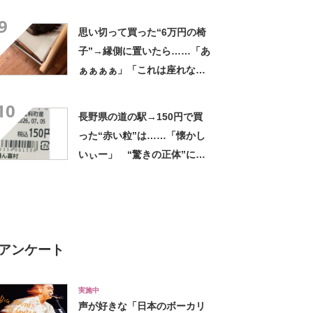
ましいわ！」
9
思い切って買った“6万円の椅
子”→縁側に置いたら……「あ
ぁぁぁぁ」「これは座れな
い」「諦めてください」
10
長野県の道の駅→150円で買
った“赤い粒”は……「懐かし
いぃー」 “驚きの正体”に
「実家や近所の庭になってた
なー」「昭和の思い出」
アンケート
実施中
声が好きな「日本のボーカリ