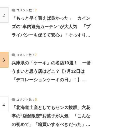
コメント数：
7
2
「もっと早く買えば良かった」 カイン
ズの“車内遮光カーテン”が大人気 「プ
ライバシーも保てて安心」「ぐっすり眠
れました」（2/2） | ライフ ねとらぼリ
サーチ：2ページ目
コメント数：
7
3
兵庫県の「ケーキ」の名店10選！ 一番
うまいと思う店はどこ？【7月12日は
「デコレーションケーキの日」！】
（2/4） | 兵庫県 ねとらぼリサーチ：2ペ
ージ目
コメント数：
5
4
「北海道土産としてもセンス抜群」六花
亭の“店舗限定”お菓子が人気 「こんな
の初めて」「箱買いするべきだった」
（1/2） | 北海道 ねとらぼリサーチ