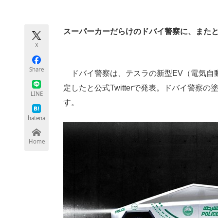
モノづくり技術者専門サイト
エレクトロ
スーパーカーだらけのドバイ警察に、また
X
ちょっと気になるネットの話題
Share
ドバイ警察は、テスラの新型EV（電気自動車
定したと公式Twitterで発表。ドバイ警察の
LINE
す。
hatena
Home