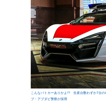
こんなパトカーありかよ!? 生産台数わずか7台の
ブ・アブダビ警察が採用