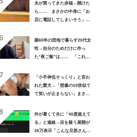
5
夫が買ってきた赤福→開けた
ら…… まさかの中身に「お
店に電話してしまいそう」
「さすがに初めて見ました
6
笑」と107万表示
築60年の団地で暮らす20代女
性→自分のためだけに作っ
た“夜ご飯”は…… 「これぞ
手料理」「こんな女性になり
7
たい！」
「小手伸也そっくり」と言わ
れた愛犬→「想像の10倍似て
て笑いが止まらない」まさか
の姿に「生き別れの兄弟説」
8
「パーツのバランスが同じ」
外が暑くて夫に「40度超えて
る」と連絡→目を疑う展開が
36万表示「こんな旦那さん羨