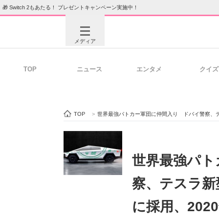
🎁 Switch 2もあたる！ プレゼントキャンペーン実施中！
メディア
TOP
ニュース
エンタメ
クイズ
注目記事を集めた総合ページ
ITの今
TOP
>
世界最強パトカー軍団に仲間入り ドバイ警察、テスラ
ビジネスと働き方のヒント
AI活用
世界最強パト
察、テスラ新型
ITエンジニア向け専門サイト
企業向けI
に採用、202