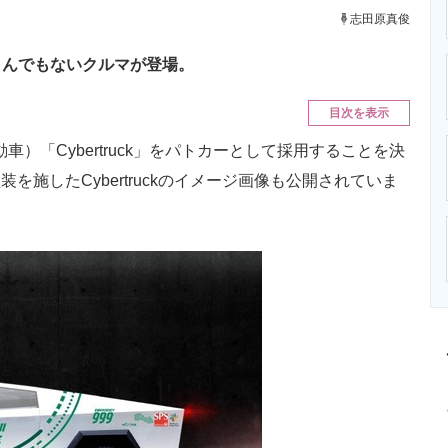
ニクス専門サイト
電子設計の基本と応用
エネルギーの専
志田原真俊
とんでもないクルマが登場。
目次を表示
）「Cybertruck」をパトカーとして採用することを決
塗装を施したCybertruckのイメージ画像も公開されていま