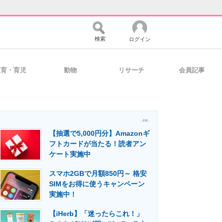
検索
ログイン
教育・育児
動物
リサーチ
会員記事
バイスの未来
好きが集まる 比べて選べる
- PR -
【抽選で5,000円分】Amazonギ
コミュニティ
マーケ×ITの今がよく分かる
フトカードが当たる！読者アン
ケート実施中
スマホ2GBで月額850円～ 格安
・活用を支援
SIMをお得に使うキャンペーン
実施中！
【iHerb】「迷ったらこれ！」