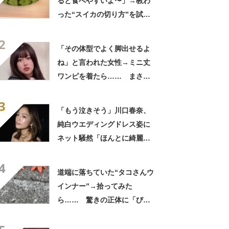
ると食べやすいよ〜」→教わ
った“スイカの切り方”を試し
てみると…… 目からウロコ
2
の光景に「やってみます」
「その体型でよく脚出せるよ
ね」と言われた女性→ミニ丈
ワンピを着たら…… まさか
の姿に「『マジか！』って叫
3
んだ」「スーパーオシャレ」
「もう泣きそう」川口春奈、
純白ウエディングドレス姿に
ネット騒然「ほんとに綺麗」
「この笑顔が切なすぎる」
4
道端に落ちていた“タコさんウ
インナー”→拾ってみた
ら…… 驚きの正体に「びっ
くりした～」「焦げ目がリア
ル……」