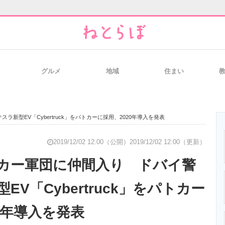
グルメ
地域
住まい
と未来を見通す
スマホと通信の最新トレンド
進化するPCとデ
新型EV「Cybertruck」をパトカーに採用、2020年導入を発表
のいまが分かる
企業ITのトレンドを詳説
経営リーダーの
2019/12/02 12:00（公開）
2019/12/02 12:00（更新）
カー軍団に仲間入り ドバイ警
EV「Cybertruck」をパトカー
T製品の総合サイト
IT製品の技術・比較・事例
製造業のIT導入
0年導入を発表