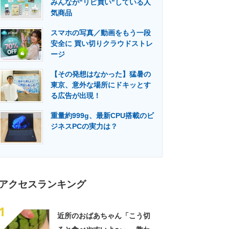
みんなが"リピ買い"している人
門メディア
建設×テクノロジーの最前線
気商品
スマホの写真／動画をもう一段
安全に 買い切りクラウドストレ
ージ
【その発想はなかった】猛暑の
東京、意外な場所にドキッとす
る広告が出現！
重量約999g、最新CPU搭載のビ
ジネスPCの実力は？
アクセスランキング
1
近所のおばあちゃん「こう切