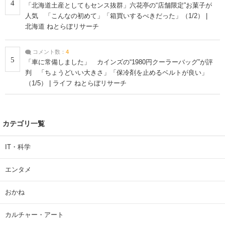
4
「北海道土産としてもセンス抜群」六花亭の“店舗限定”お菓子が
人気 「こんなの初めて」「箱買いするべきだった」（1/2） |
北海道 ねとらぼリサーチ
コメント数：
4
5
「車に常備しました」 カインズの“1980円クーラーバッグ”が評
判 「ちょうどいい大きさ」「保冷剤を止めるベルトが良い」
（1/5） | ライフ ねとらぼリサーチ
カテゴリ一覧
IT・科学
エンタメ
おかね
カルチャー・アート