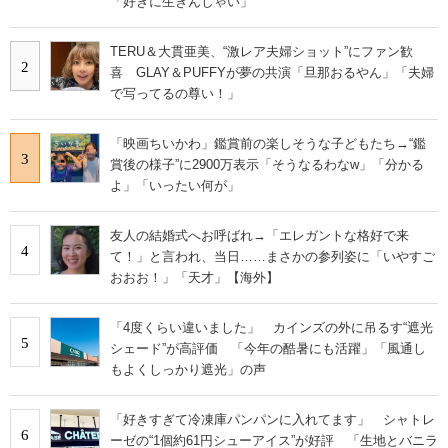
「好きに生きんしゃい」
TERU＆大貫亜美、“激レア夫婦ショット”にファン歓
2
喜 GLAY＆PUFFYが夢の共演「旦那おるやん」「夫婦
で写ってるの尊い！」
「映画ちいかわ」鑑賞前の楽しそうな子どもたち→“鑑
3
賞後の様子”に2900万表示「そうなるわなw」「分かる
よ」「いったい何が」
友人の結婚式へお呼ばれ→「エレガントな格好で来
4
て！」と言われ、当日……まさかの参列姿に「いやすご
おおお！」「天才」【海外】
「4度くらい違いました」 カインズの外に吊るす“遮光
5
シェード”が高評価 「今年の酷暑にも活躍」「風通し
もよくしっかり遮光」の声
「好きすぎて冷凍庫パンパンに入れてます」 シャトレ
6
ーゼの“1個約61円シューアイス”が好評 「生地とバニラ