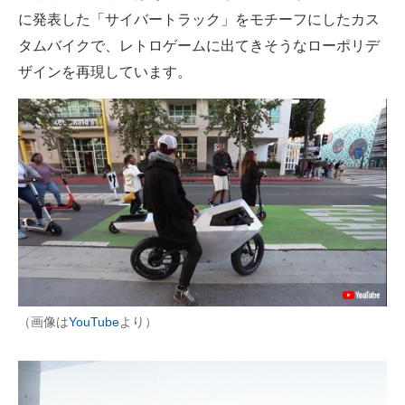
に発表した「サイバートラック」をモチーフにしたカス
企業向けIT製品の総合サイト
タムバイクで、レトロゲームに出てきそうなローポリデ
IT製品の技術・比較・事例
ザインを再現しています。
製造業のIT導入・活用を支援
モノづくり技術者専門サイト
エレクトロニクス専門サイト
電子設計の基本と応用
エネルギーの専門メディア
建設×テクノロジーの最前線
（画像は
YouTube
より）
ちょっと気になるネットの話題