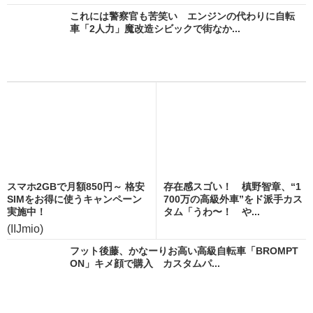
これには警察官も苦笑い エンジンの代わりに自転
車「2人力」魔改造シビックで街なか...
スマホ2GBで月額850円～ 格安
存在感スゴい！ 槙野智章、“1
SIMをお得に使うキャンペーン
700万の高級外車”をド派手カス
実施中！
タム「うわ〜！ や...
(IIJmio)
フット後藤、かなーりお高い高級自転車「BROMPT
ON」キメ顔で購入 カスタムパ...