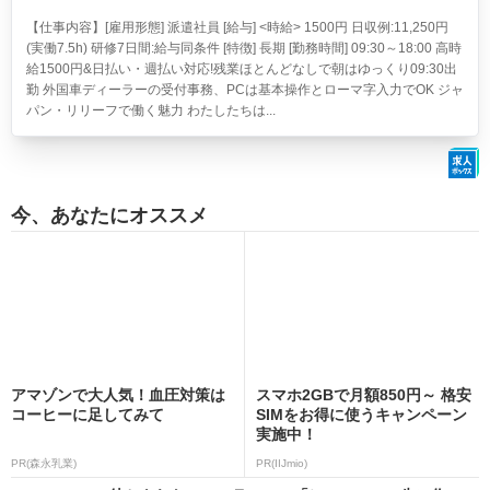
【仕事内容】[雇用形態] 派遣社員 [給与] <時給> 1500円 日収例:11,250円
(実働7.5h) 研修7日間:給与同条件 [特徴] 長期 [勤務時間] 09:30～18:00 高時
給1500円&日払い・週払い対応!残業ほとんどなしで朝はゆっくり09:30出
勤 外国車ディーラーの受付事務、PCは基本操作とローマ字入力でOK ジャ
パン・リリーフで働く魅力 わたしたちは...
今、あなたにオススメ
アマゾンで大人気！血圧対策は
スマホ2GBで月額850円～ 格安
コーヒーに足してみて
SIMをお得に使うキャンペーン
実施中！
PR(森永乳業)
PR(IIJmio)