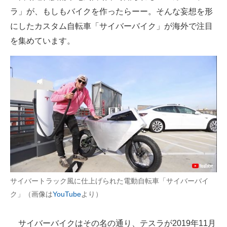
ラ」が、もしもバイクを作ったらーー。そんな妄想を形
ITの今と未来を見通す
にしたカスタム自転車「サイバーバイク」が海外で注目
を集めています。
スマホと通信の最新トレンド
進化するPCとデバイスの未来
好きが集まる 比べて選べる
ビジネスと働き方のヒント
AI活用のいまが分かる
企業ITのトレンドを詳説
経営リーダーのコミュニティ
サイバートラック風に仕上げられた電動自転車「サイバーバイ
ク」（画像は
YouTube
より）
マーケ×ITの今がよく分かる
ITエンジニア向け専門サイト
サイバーバイクはその名の通り、テスラが2019年11月