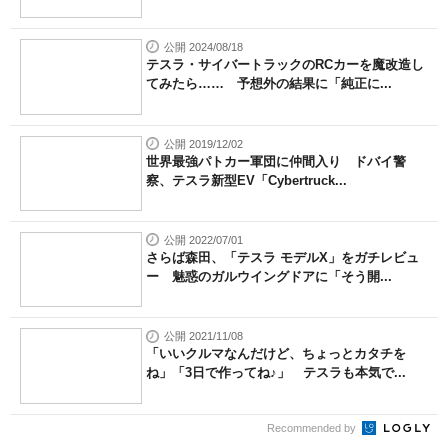
公開 2024/08/18
テスラ・サイバートラックのRCカーを魔改造し
てみたら…… 予想外の結果に「純正に...
公開 2019/12/02
世界最強パトカー軍団に仲間入り ドバイ警
察、テスラ新型EV「Cybertruck...
公開 2022/07/01
さらば森田、「テスラ モデルX」をガチレビュ
ー 魅惑のガルウイングドアに「そう開...
公開 2021/11/08
「いいクルマなんだけど、ちょっとカタチを
ね」「3日で作ってね♪」 テスラも本気で...
Recommended by