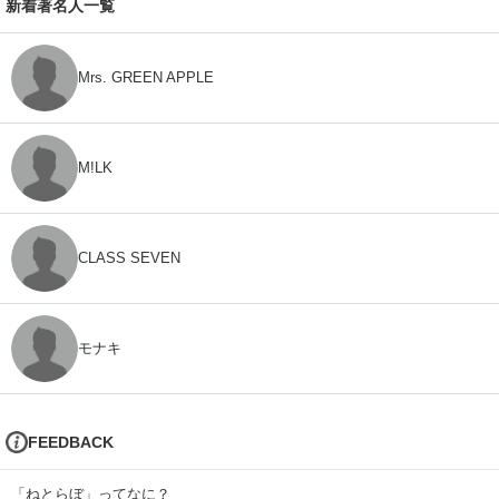
新着著名人一覧
Mrs. GREEN APPLE
M!LK
CLASS SEVEN
モナキ
FEEDBACK
「ねとらぼ」ってなに？