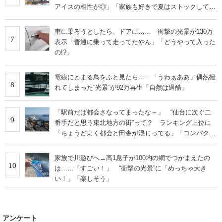
アイスの相性が◎」「家族も好きで夏はストックして
る」
車に乗ろうとしたら、ドアに…… 衝撃の光景が130万
7
表示「普通に乗って走ってたやん」「どうやって入った
の!?」
電線にとまる鳥をふと見たら……「うわぁああ」偶然撮
8
れてしまった“光景”が92万再生「自然は過酷」
「駅前だば都会さなってまったな～」 “仙台に次ぐ二
9
番手だと思う東北地方の街”って？ ランキング上位に
「ちょうどよく都会と田舎が混じってる」「コンパクト
にまとまったいい街」の声
家族で川遊びへ→高1息子が100均の網でつかまえたの
10
は……「すごい！」 “衝撃の光景”に「めっちゃ大き
い！」「楽しそう」
アンケート