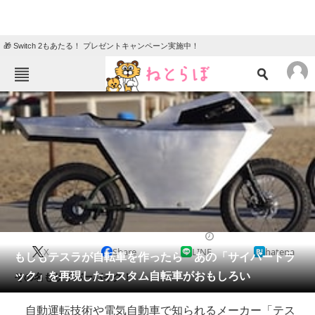
🎁 Switch 2もあたる！ プレゼントキャンペーン実施中！
ねとらぼメニュー
TOP
ニュース
エンタメ
クイズ
グルメ
地域
住まい
教育・育児
動物
リサーチ
2020/02/12 18:00（公開）
X
Share
LINE
hatena
会員記事
もしもテスラが自転車を作ったら あの「サイバートラ
ック」を再現したカスタム自転車がおもしろい
その名もサイバーバイク！
メディア
自動運転技術や電気自動車で知られるメーカー「テス
注目記事を集めた総合ページ