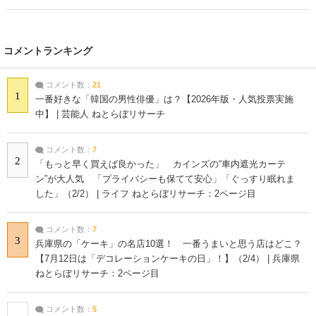
コメントランキング
コメント数：
21
1
一番好きな「韓国の男性俳優」は？【2026年版・人気投票実施
中】 | 芸能人 ねとらぼリサーチ
コメント数：
7
2
「もっと早く買えば良かった」 カインズの“車内遮光カーテ
ン”が大人気 「プライバシーも保てて安心」「ぐっすり眠れま
した」（2/2） | ライフ ねとらぼリサーチ：2ページ目
コメント数：
7
3
兵庫県の「ケーキ」の名店10選！ 一番うまいと思う店はどこ？
【7月12日は「デコレーションケーキの日」！】（2/4） | 兵庫県
ねとらぼリサーチ：2ページ目
コメント数：
5