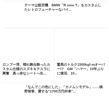
テーマは航空機 BMW「R nine T」をカスタムし
たレトロフューチャーなバイ...
ロンブー淳、晴れ舞台飾ったカ
驚異のトルク1500kgf-mオーバ
スタム仕様のスズキ＆テスラに
ー!? GM「ハマー」10年ぶり
興奮 真っ赤なシートへ生...
に復活、10...
「なんでこの色にした」「カメムシモデル」……槙
野智章、愛する“1700万円外車”...