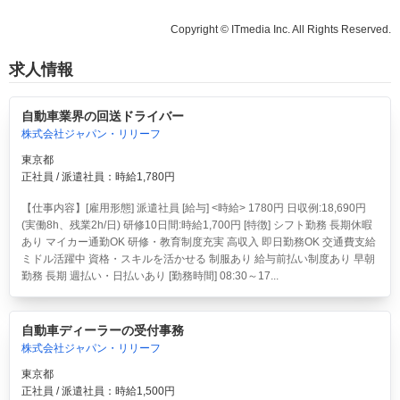
Copyright © ITmedia Inc. All Rights Reserved.
求人情報
自動車業界の回送ドライバー
株式会社ジャパン・リリーフ
東京都
正社員 / 派遣社員：時給1,780円
【仕事内容】[雇用形態] 派遣社員 [給与] <時給> 1780円 日収例:18,690円
(実働8h、残業2h/日) 研修10日間:時給1,700円 [特徴] シフト勤務 長期休暇
あり マイカー通勤OK 研修・教育制度充実 高収入 即日勤務OK 交通費支給
ミドル活躍中 資格・スキルを活かせる 制服あり 給与前払い制度あり 早朝
勤務 長期 週払い・日払いあり [勤務時間] 08:30～17...
自動車ディーラーの受付事務
株式会社ジャパン・リリーフ
東京都
正社員 / 派遣社員：時給1,500円