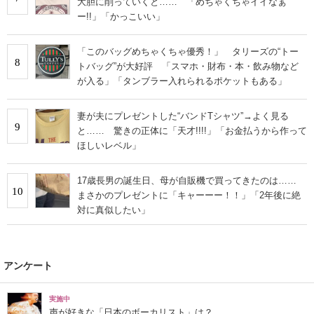
大胆に削っていくと…… 「めちゃくちゃイイなぁ
ー!!」「かっこいい」
「このバッグめちゃくちゃ優秀！」 タリーズの“トー
8
トバッグ”が大好評 「スマホ・財布・本・飲み物など
が入る」「タンブラー入れられるポケットもある」
妻が夫にプレゼントした“バンドTシャツ”→よく見る
9
と…… 驚きの正体に「天才!!!!」「お金払うから作って
ほしいレベル」
17歳長男の誕生日、母が自販機で買ってきたのは……
10
まさかのプレゼントに「キャーーー！！」「2年後に絶
対に真似したい」
アンケート
実施中
声が好きな「日本のボーカリスト」は？