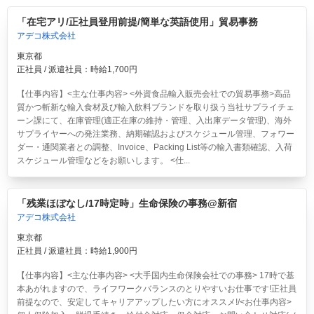
「在宅アリ/正社員登用前提/簡単な英語使用」貿易事務
アデコ株式会社
東京都
正社員 / 派遣社員：時給1,700円
【仕事内容】<主な仕事内容> <外資食品輸入販売会社での貿易事務>高品
質かつ斬新な輸入食材及び輸入飲料ブランドを取り扱う当社サプライチェ
ーン課にて、在庫管理(適正在庫の維持・管理、入出庫データ管理)、海外
サプライヤーへの発注業務、納期確認およびスケジュール管理、フォワー
ダー・通関業者との調整、Invoice、Packing List等の輸入書類確認、入荷
スケジュール管理などをお願いします。 <仕...
「残業ほぼなし/17時定時」生命保険の事務@新宿
アデコ株式会社
東京都
正社員 / 派遣社員：時給1,900円
【仕事内容】<主な仕事内容> <大手国内生命保険会社での事務> 17時で基
本あがれますので、ライフワークバランスのとりやすいお仕事です!正社員
前提なので、安定してキャリアアップしたい方にオススメ!/<お仕事内容>