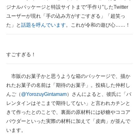
ジナルパッケージと特設サイトまで“手作り”したTwitter
ITの今と未来を見通す
ユーザーが現れ「手の込み方がすごすぎる」「超笑っ
た」と
話題を呼んでいます
。これが令和の遊び心……！
スマホと通信の最新トレンド
進化するPCとデバイスの未来
好きが集まる 比べて選べる
すごすぎる！
ビジネスと働き方のヒント
市販のお菓子かと思うような箱のパッケージで、描か
AI活用のいまが分かる
れたお菓子の名前は「期待のお菓子」。投稿した仲村し
企業ITのトレンドを詳説
んご（
@YorozuyGintamam
）さんによると、彼氏に「バ
レンタインはそこまで期待してない」と言われカチンと
経営リーダーのコミュニティ
きて作ったとのことで、裏面の原材料には砂糖やココア
マーケ×ITの今がよく分かる
パウダーといった実際の材料に加えて「皮肉」が並んで
います。
ITエンジニア向け専門サイト