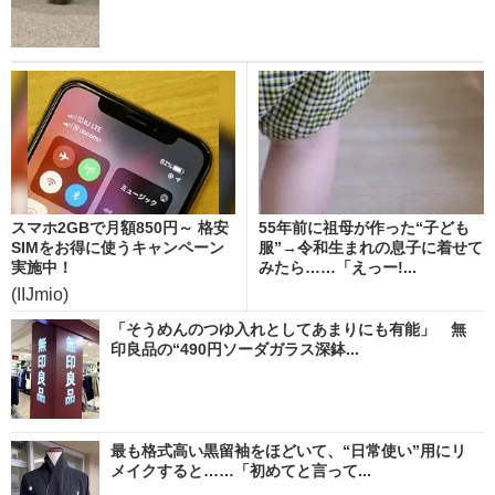
スマホ2GBで月額850円～ 格安
55年前に祖母が作った“子ども
SIMをお得に使うキャンペーン
服”→令和生まれの息子に着せて
実施中！
みたら……「えっー!...
(IIJmio)
「そうめんのつゆ入れとしてあまりにも有能」 無
印良品の“490円ソーダガラス深鉢...
最も格式高い黒留袖をほどいて、“日常使い”用にリ
メイクすると……「初めてと言って...