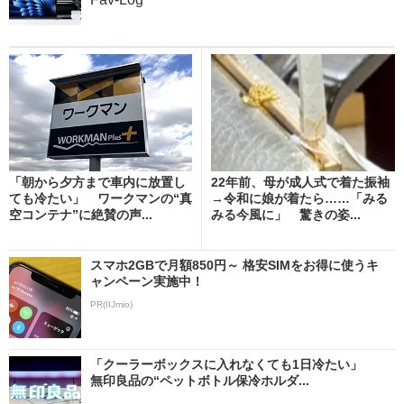
「朝から夕方まで車内に放置し
22年前、母が成人式で着た振袖
ても冷たい」 ワークマンの“真
→令和に娘が着たら……「みる
空コンテナ”に絶賛の声...
みる今風に」 驚きの姿...
スマホ2GBで月額850円～ 格安SIMをお得に使うキ
ャンペーン実施中！
PR(IIJmio)
「クーラーボックスに入れなくても1日冷たい」
無印良品の“ペットボトル保冷ホルダ...