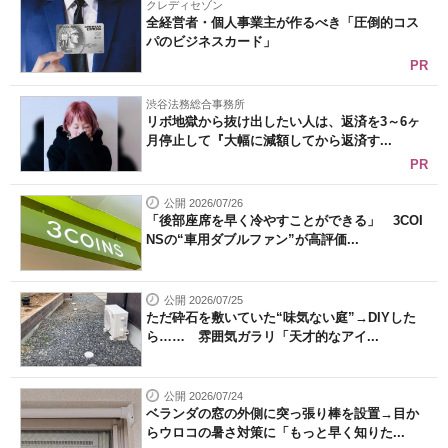
クレディセゾン
全経営者・個人事業主が作るべき「圧倒的コス
パのビジネスカード」
PR
渋谷法務総合事務所
リボ地獄から抜け出したい人は、返済を3～6ヶ
月停止して『大幅に減額してから返済す...
PR
公開 2026/07/26
「後部座席を早く冷やすことができる」 3COI
NSの“車用ダブルファン”が高評価...
公開 2026/07/25
ただ砕石を敷いていた“味気ない庭”→DIYした
ら…… 雰囲気ガラリ「天才的なアイ...
公開 2026/07/24
ベランダの窓の外側に突っ張り棒を設置→目か
らウロコの暑さ対策に「もっと早く知りた...