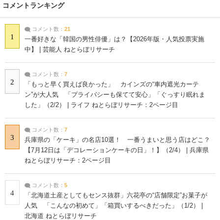
コメントランキング
コメント数：
21
1
一番好きな「韓国の男性俳優」は？【2026年版・人気投票実施
中】 | 芸能人 ねとらぼリサーチ
コメント数：
7
2
「もっと早く買えば良かった」 カインズの“車内遮光カーテ
ン”が大人気 「プライバシーも保てて安心」「ぐっすり眠れま
した」（2/2） | ライフ ねとらぼリサーチ：2ページ目
コメント数：
7
3
兵庫県の「ケーキ」の名店10選！ 一番うまいと思う店はどこ？
【7月12日は「デコレーションケーキの日」！】（2/4） | 兵庫県
ねとらぼリサーチ：2ページ目
コメント数：
5
4
「北海道土産としてもセンス抜群」六花亭の“店舗限定”お菓子が
人気 「こんなの初めて」「箱買いするべきだった」（1/2） |
北海道 ねとらぼリサーチ