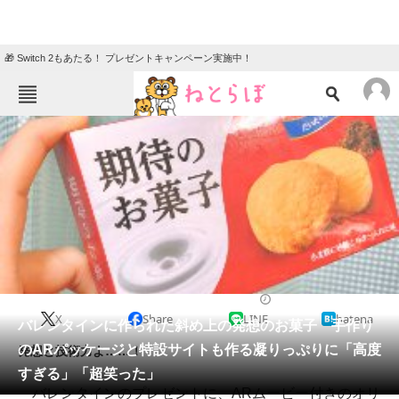
🎁 Switch 2もあたる！ プレゼントキャンペーン実施中！
ねとらぼメニュー
TOP
ニュース
エンタメ
クイズ
グルメ
地域
住まい
教育・育児
動物
リサーチ
2020/02/16 17:15（公開）
X
Share
LINE
hatena
会員記事
バレンタインに作られた斜め上の発想のお菓子 手作り
のARパッケージと特設サイトも作る凝りっぷりに「高度
発想と技術力よ……！
メディア
すぎる」「超笑った」
バレンタインのプレゼントに、ARムービー付きのオリ
注目記事を集めた総合ページ