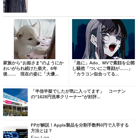
家族から“お姫さま”のようにか
「急に」Ado、MVで素顔を公開
わいがられ続けた柴犬、6年
し騒然「ついにご尊顔が……」
後…… 現在の姿に「大優...
「カラコン似合ってる...
「半信半疑でしたが気に入ってます」 コーナン
の“1628円洗車クリーナー”が好評...
FPが解説！Apple製品を分割手数料0円で入手する
方法とは？
Fav-Log