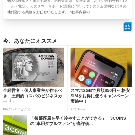
個人保険加入・脱退手続き、給付金対応、保全対応、お問い合わせ対応(メ
ール・電話)、カスタマーサポート(営業に同行してシステム説明など)その
他付随する業務をお任せいたします。 <仕事内容の...
今、あなたにオススメ
全経営者・個人事業主が作るべ
スマホ2GBで月額850円～ 格安
き「圧倒的コスパのビジネスカ
SIMをお得に使うキャンペーン
ード」
実施中！
PR(クレディセゾン)
PR(IIJmio)
「後部座席を早く冷やすことができる」 3COINS
の“車用ダブルファン”が高評価...