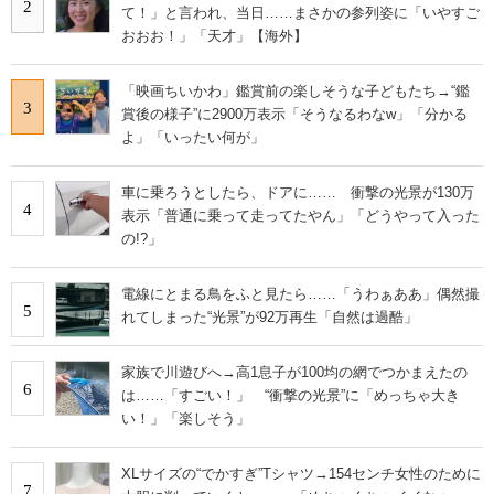
2
て！」と言われ、当日……まさかの参列姿に「いやすご
おおお！」「天才」【海外】
「映画ちいかわ」鑑賞前の楽しそうな子どもたち→“鑑
3
賞後の様子”に2900万表示「そうなるわなw」「分かる
よ」「いったい何が」
車に乗ろうとしたら、ドアに…… 衝撃の光景が130万
4
表示「普通に乗って走ってたやん」「どうやって入った
の!?」
電線にとまる鳥をふと見たら……「うわぁああ」偶然撮
5
れてしまった“光景”が92万再生「自然は過酷」
家族で川遊びへ→高1息子が100均の網でつかまえたの
6
は……「すごい！」 “衝撃の光景”に「めっちゃ大き
い！」「楽しそう」
XLサイズの“でかすぎ”Tシャツ→154センチ女性のために
7