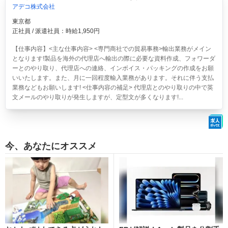
アデコ株式会社
東京都
正社員 / 派遣社員：時給1,950円
【仕事内容】<主な仕事内容> <専門商社での貿易事務>輸出業務がメイン
となります!製品を海外の代理店へ輸出の際に必要な資料作成、フォワーダ
ーとのやり取り、代理店への連絡、インボイス・パッキングの作成をお願
いいたします。また、月に一回程度輸入業務があります。それに伴う支払
業務などもお願いします! <仕事内容の補足> 代理店とのやり取りの中で英
文メールのやり取りが発生しますが、定型文が多くなります!...
今、あなたにオススメ