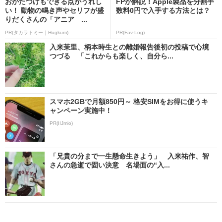
おかたづけもできる点がうれし
FPが解説！Apple製品を分割手
い！ 動物の鳴き声やセリフが盛
数料0円で入手する方法とは？
りだくさんの「アニア ...
PR(タカラトミー｜Hugkum)
PR(Fav-Log)
入来茉里、柄本時生との離婚報告後初の投稿で心境
つづる 「これからも楽しく、自分ら...
スマホ2GBで月額850円～ 格安SIMをお得に使うキ
ャンペーン実施中！
PR(IIJmio)
「兄貴の分まで一生懸命生きよう」 入来祐作、智
さんの急逝で固い決意 名場面の“入...