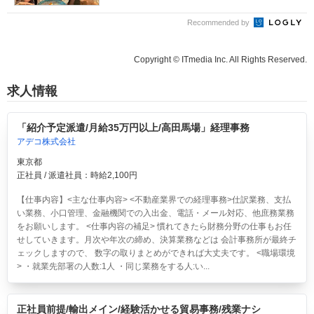
Recommended by
Copyright © ITmedia Inc. All Rights Reserved.
求人情報
「紹介予定派遣/月給35万円以上/高田馬場」経理事務
アデコ株式会社
東京都
正社員 / 派遣社員：時給2,100円
【仕事内容】<主な仕事内容> <不動産業界での経理事務>仕訳業務、支払
い業務、小口管理、金融機関での入出金、電話・メール対応、他庶務業務
をお願いします。 <仕事内容の補足> 慣れてきたら財務分野の仕事もお任
せしていきます。月次や年次の締め、決算業務などは 会計事務所が最終チ
ェックしますので、 数字の取りまとめができれば大丈夫です。 <職場環境
> ・就業先部署の人数:1人 ・同じ業務をする人:い...
正社員前提/輸出メイン/経験活かせる貿易事務/残業ナシ