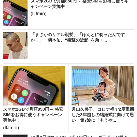
スマホ2GBで月額850円～ 格安SIMをお得に使うキ
ャンペーン実施中！
(IIJmio)
「まさかのリアル剃髪」「ほんとに剃ったんです
か！」 柄本佑、“衝撃の近影”を弟・...
スマホ2GBで月額850円～ 格安
舟山久美子、コロナ禍で2度延期
SIMをお得に使うキャンペーン
した3年越しの結婚式に向けて思
実施中！
い 第7波に「もうや...
(IIJmio)