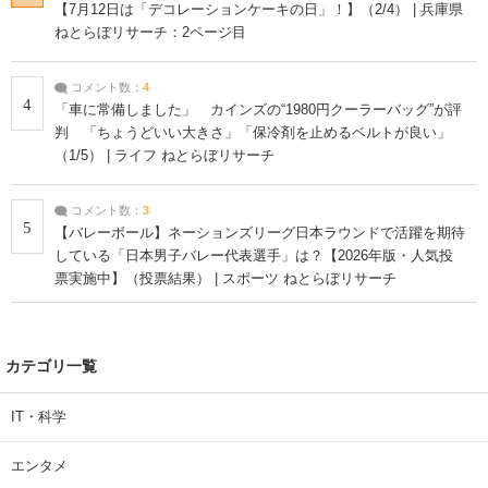
【7月12日は「デコレーションケーキの日」！】（2/4） | 兵庫県
ねとらぼリサーチ：2ページ目
コメント数：
4
4
「車に常備しました」 カインズの“1980円クーラーバッグ”が評
判 「ちょうどいい大きさ」「保冷剤を止めるベルトが良い」
（1/5） | ライフ ねとらぼリサーチ
コメント数：
3
5
【バレーボール】ネーションズリーグ日本ラウンドで活躍を期待
している「日本男子バレー代表選手」は？【2026年版・人気投
票実施中】（投票結果） | スポーツ ねとらぼリサーチ
カテゴリ一覧
IT・科学
エンタメ