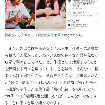
柄本さんと入来さん（画像は
入来茉里Instagram
から）
また、外出自粛を余儀なくされる中、仕事への影響に
も触れ「芝居がしたいね〜と夫婦で色々な作品を見なが
ら家で悶々としていた」と、俳優として活躍する2人と
も苦悩する日々を送っていることを報告。そんな中、柄
本さんは岡田将生さん、落合モトキさん、賀来賢人さん
と4月に「劇団年一（ねんいち）」を結成。完全リモー
ト撮影で制作した映像作品「肌の記録」を5月7日から
YouTubeで2週間限定公開するなど、こんな中でもでき
ることに粛々と取り組んでいます。