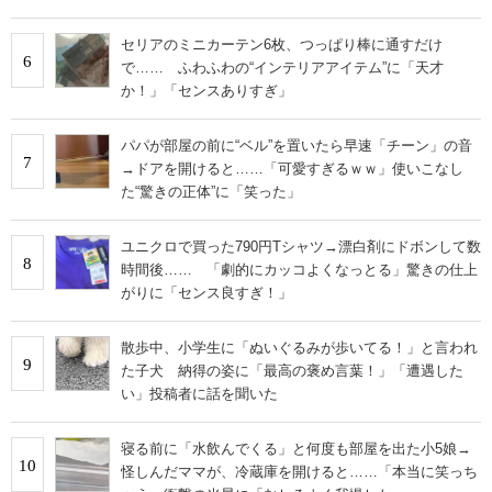
日」！】
セリアのミニカーテン6枚、つっぱり棒に通すだけ
6
で…… ふわふわの“インテリアアイテム”に「天才
か！」「センスありすぎ」
パパが部屋の前に“ベル”を置いたら早速「チーン」の音
7
→ドアを開けると……「可愛すぎるｗｗ」使いこなし
た“驚きの正体”に「笑った」
ユニクロで買った790円Tシャツ→漂白剤にドボンして数
8
時間後…… 「劇的にカッコよくなっとる」驚きの仕上
がりに「センス良すぎ！」
散歩中、小学生に「ぬいぐるみが歩いてる！」と言われ
9
た子犬 納得の姿に「最高の褒め言葉！」「遭遇した
い」投稿者に話を聞いた
寝る前に「水飲んでくる」と何度も部屋を出た小5娘→
10
怪しんだママが、冷蔵庫を開けると……「本当に笑っち