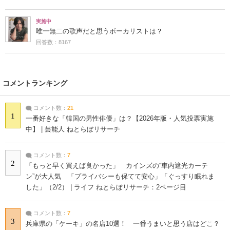
実施中
唯一無二の歌声だと思うボーカリストは？
回答数：8167
コメントランキング
コメント数：
21
1
一番好きな「韓国の男性俳優」は？【2026年版・人気投票実施
中】 | 芸能人 ねとらぼリサーチ
コメント数：
7
2
「もっと早く買えば良かった」 カインズの“車内遮光カーテ
ン”が大人気 「プライバシーも保てて安心」「ぐっすり眠れま
した」（2/2） | ライフ ねとらぼリサーチ：2ページ目
コメント数：
7
3
兵庫県の「ケーキ」の名店10選！ 一番うまいと思う店はどこ？