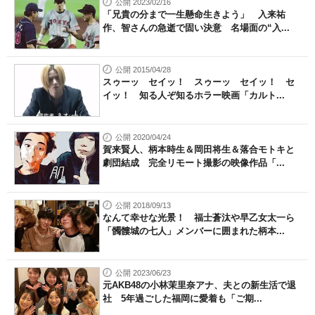
公開 2023/02/16
「兄貴の分まで一生懸命生きよう」 入来祐
作、智さんの急逝で固い決意 名場面の“入...
公開 2015/04/28
スゥーッ セイッ！ スゥーッ セイッ！ セ
イッ！ 知る人ぞ知るホラー映画「カルト...
公開 2020/04/24
賀来賢人、柄本時生＆岡田将生＆落合モトキと
劇団結成 完全リモート撮影の映像作品「...
公開 2018/09/13
なんて幸せな光景！ 福士蒼汰や早乙女太一ら
「髑髏城の七人」メンバーに囲まれた柄本...
公開 2023/06/23
元AKB48の小林茉里奈アナ、夫との新生活で退
社 5年過ごした福岡に愛着も「ご期...