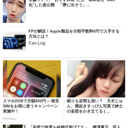
化”した姿公開 「夢に出そう」...
FPが解説！Apple製品を分割手数料0円で入手する
方法とは？
Fav-Log
スマホ2GBで月額850円～ 格安
眠りも谷間も深い？ 天木じゅ
SIMをお得に使うキャンペーン
ん、寝起きすっぴん写真で紳士
実施中！
の妄想をかき立てる | ...
PR(IIJmio)
「妄想で何度も結婚式挙げてた」 横澤夏子、芸人