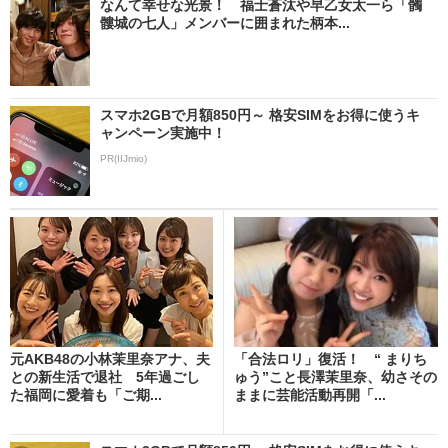
なんて幸せな光景！ 福士蒼汰や早乙女太一ら「髑
髏城の七人」メンバーに囲まれた柄本...
スマホ2GBで月額850円～ 格安SIMをお得に使うキ
ャンペーン実施中！
PR(IIJmio)
元AKB48の小林茉里奈アナ、夫
「合法ロリ」復活！ “ まりち
との新生活で退社 5年過ごし
ゅう”こと長澤茉里奈、幼さその
た福岡に愛着も「ご期...
ままに芸能活動再開「...