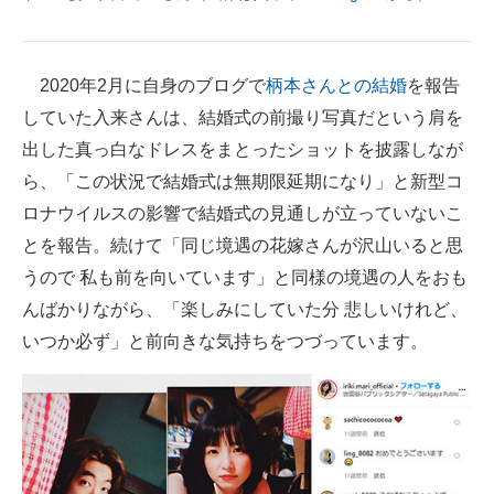
企業向けIT製品の総合サイト
IT製品の技術・比較・事例
2020年2月に自身のブログで
柄本さんとの結婚
を報告
していた入来さんは、結婚式の前撮り写真だという肩を
製造業のIT導入・活用を支援
出した真っ白なドレスをまとったショットを披露しなが
モノづくり技術者専門サイト
ら、「この状況で結婚式は無期限延期になり」と新型コ
ロナウイルスの影響で結婚式の見通しが立っていないこ
エレクトロニクス専門サイト
とを報告。続けて「同じ境遇の花嫁さんが沢山いると思
電子設計の基本と応用
うので 私も前を向いています」と同様の境遇の人をおも
んばかりながら、「楽しみにしていた分 悲しいけれど、
エネルギーの専門メディア
いつか必ず」と前向きな気持ちをつづっています。
建設×テクノロジーの最前線
ちょっと気になるネットの話題