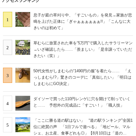
アクセスランキング
息子が庭の草刈り中、「すごいもの」を発見→家族が悲
1
鳴を上げた正体に「ぎゃぁぁぁぁぁぁ!!」「こんなに大
きいのは初めて」
草むらに放置された車を“5万円”で購入したサラリーマン
2
→いざ確認したら……「羨ましい」「是非譲っていただ
きたい（笑）」
50代女性がしまむらの“1490円の服”を着たら…… 「え
3
っしまむら!?」驚きのコーデに「真似したい」「明日は
しまむらにGO決定」
ダイソーで買った110円レンゲに穴を開けて削っていく
4
と…… 予想外の完成品に「すごい！」「職人技」
「ここに勝る道の駅はない」 “道の駅ランキング”全国1
5
位に絶賛の声 「1日フルで遊べる」「地ビール、マル
シェ、お土産、食事どれも◎」【8月10日は「道の