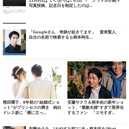
11月8日は“いいおっぱいの日”！ グラドルが続々
写真投稿、記念日を制定したのは...
「Googleさん 奇跡が起きてます」 賀来賢人、
自分の名前で検索するも柄本時生...
熊田曜子、8年前の“結婚式ショ
安藤サクラ＆柄本佑の新年ショ
ット”がプリンセスの輝き 純白
ット、“素敵夫婦”すぎて限界化
ドレス姿に「横に立っ...
するファン 「エモすぎ...
安藤サクラ、“おやすみ前”に夫・柄本佑を“Matt