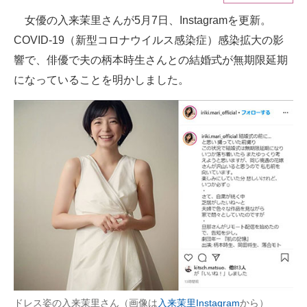
女優の入来茉里さんが5月7日、Instagramを更新。
ITの今と未来を見通す
COVID-19（新型コロナウイルス感染症）感染拡大の影
スマホと通信の最新トレンド
響で、俳優で夫の柄本時生さんとの結婚式が無期限延期
になっていることを明かしました。
進化するPCとデバイスの未来
好きが集まる 比べて選べる
ビジネスと働き方のヒント
AI活用のいまが分かる
企業ITのトレンドを詳説
経営リーダーのコミュニティ
マーケ×ITの今がよく分かる
ITエンジニア向け専門サイト
ドレス姿の入来茉里さん（画像は
入来茉里Instagram
から）