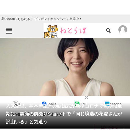
🎁 Switch 2もあたる！ プレゼントキャンペーン実施中！
ねとらぼメニュー
TOP
ニュース
エンタメ
クイズ
グルメ
地域
住まい
教育・育児
動物
リサーチ
2020/05/08 12:23（公開）
X
Share
LINE
hatena
会員記事
入来茉里、柄本時生との結婚式が新型コロナで無期限延
期に 笑顔の前撮りショットで「同じ境遇の花嫁さんが
いつか結婚式ができますように。
メディア
沢山いる」と気遣う
目次を表示
注目記事を集めた総合ページ