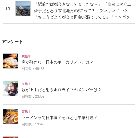
「駅前だば都会さなってまったな～」 “仙台に次ぐ二
10
番手だと思う東北地方の街”って？ ランキング上位に
「ちょうどよく都会と田舎が混じってる」「コンパクト
にまとまったいい街」の声
アンケート
実施中
声が好きな「日本のボーカリスト」は？
回答数：49468
実施中
歌が上手だと思うホロライブのメンバーは？
回答数：23859
実施中
ラーメンって日本食？それとも中華料理？
回答数：19646