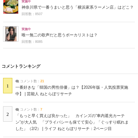
実施中
神奈川県で一番うまいと思う「横浜家系ラーメン店」はどこ？
回答数：8507
実施中
唯一無二の歌声だと思うボーカリストは？
回答数：8085
コメントランキング
コメント数：
21
1
一番好きな「韓国の男性俳優」は？【2026年版・人気投票実施
中】 | 芸能人 ねとらぼリサーチ
コメント数：
7
2
「もっと早く買えば良かった」 カインズの“車内遮光カーテ
ン”が大人気 「プライバシーも保てて安心」「ぐっすり眠れま
した」（2/2） | ライフ ねとらぼリサーチ：2ページ目