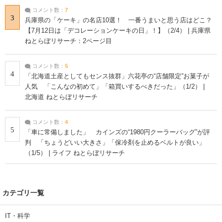
コメント数：
7
3
兵庫県の「ケーキ」の名店10選！ 一番うまいと思う店はどこ？
【7月12日は「デコレーションケーキの日」！】（2/4） | 兵庫県
ねとらぼリサーチ：2ページ目
コメント数：
5
4
「北海道土産としてもセンス抜群」六花亭の“店舗限定”お菓子が
人気 「こんなの初めて」「箱買いするべきだった」（1/2） |
北海道 ねとらぼリサーチ
コメント数：
4
5
「車に常備しました」 カインズの“1980円クーラーバッグ”が評
判 「ちょうどいい大きさ」「保冷剤を止めるベルトが良い」
（1/5） | ライフ ねとらぼリサーチ
カテゴリ一覧
IT・科学