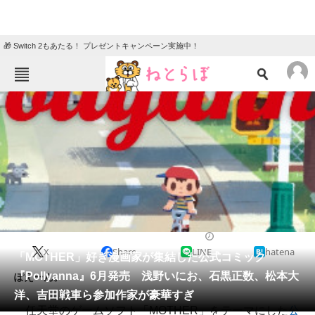
🎁 Switch 2もあたる！ プレゼントキャンペーン実施中！
ねとらぼメニュー
TOP
ニュース
エンタメ
クイズ
グルメ
地域
住まい
教育・育児
動物
リサーチ
2020/05/20 12:28（公開）
X
Share
LINE
hatena
会員記事
「MOTHER」好き漫画家が集結した公式コミック
『Pollyanna』6月発売 浅野いにお、石黒正数、松本大
ぽえーん。
メディア
洋、吉田戦車ら参加作家が豪華すぎ
任天堂のゲームソフト「MOTHER」をテーマにした
公
注目記事を集めた総合ページ