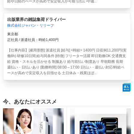
給や日給のベースが高めで安定収入が可能 日払いや週...
出版業界の雑誌集荷ドライバー
株式会社ジャパン・リリーフ
東京都
正社員 / 派遣社員：時給1,400円
【仕事内容】[雇用形態] 派遣社員 [給与] <時給> 1400円 日収例11,200円(実
働8h) 研修10日間:給与同条件 [特徴] フリーター活躍 即日勤務OK 交通費支
給 資格・スキルを活かせる 制服あり 給与前払い制度あり 早朝勤務 長期
週払い・日払いあり [勤務時間] 08:00～17:00 日払い・週払い対応!時給ベ
ースが高めで安定収入を目指せる 土日休み・残業ほぼ...
今、あなたにオススメ