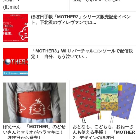
(IIJmio)
ほぼ日手帳「MOTHER2」シリーズ販売記念イベン
ト、下北沢のヴィレヴァンで11...
「MOTHER3」WiiU バーチャルコンソールで配信決
定！ 自分、もう泣いてい...
ぽえ〜ん 「MOTHER」のどせ
おとなも、こどもも、おねーさ
いさんとマリオがハラマキに！
んも使える手帳！ 「MOTHER
ほぼ日から発売 |...
2」デザインのほぼ日...