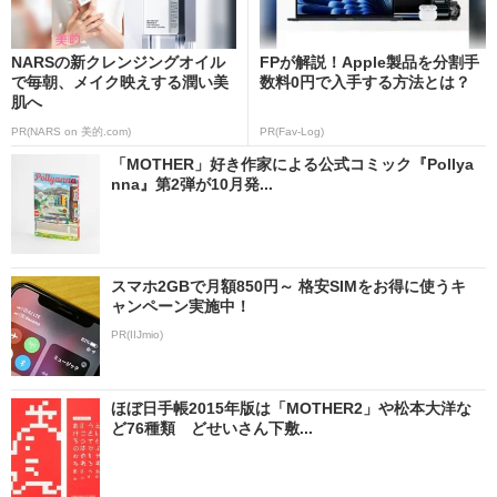
NARSの新クレンジングオイル
FPが解説！Apple製品を分割手
で毎朝、メイク映えする潤い美
数料0円で入手する方法とは？
肌へ
PR(NARS on 美的.com)
PR(Fav-Log)
「MOTHER」好き作家による公式コミック『Pollya
nna』第2弾が10月発...
スマホ2GBで月額850円～ 格安SIMをお得に使うキ
ャンペーン実施中！
PR(IIJmio)
ほぼ日手帳2015年版は「MOTHER2」や松本大洋な
ど76種類 どせいさん下敷...