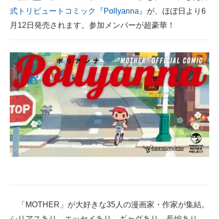
式トリビュートコミック『Pollyanna』
が、ほぼ日より6
ITの今と未来を見通す
月12日発売されます。参加メンバーが超豪華！
スマホと通信の最新トレンド
進化するPCとデバイスの未来
好きが集まる 比べて選べる
ビジネスと働き方のヒント
AI活用のいまが分かる
企業ITのトレンドを詳説
経営リーダーのコミュニティ
マーケ×ITの今がよく分かる
「MOTHER」が大好きな35人の漫画家・作家が集結。
ITエンジニア向け専門サイト
シリアスあり、エッセイあり、ギャグあり。長編あり、