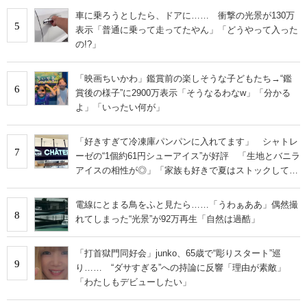
車に乗ろうとしたら、ドアに…… 衝撃の光景が130万
5
表示「普通に乗って走ってたやん」「どうやって入った
の!?」
「映画ちいかわ」鑑賞前の楽しそうな子どもたち→“鑑
6
賞後の様子”に2900万表示「そうなるわなw」「分かる
よ」「いったい何が」
「好きすぎて冷凍庫パンパンに入れてます」 シャトレ
7
ーゼの“1個約61円シューアイス”が好評 「生地とバニラ
アイスの相性が◎」「家族も好きで夏はストックして
る」
電線にとまる鳥をふと見たら……「うわぁああ」偶然撮
8
れてしまった“光景”が92万再生「自然は過酷」
「打首獄門同好会」junko、65歳で“彫りスタート”巡
9
り…… “ダサすぎる”への持論に反響「理由が素敵」
「わたしもデビューしたい」