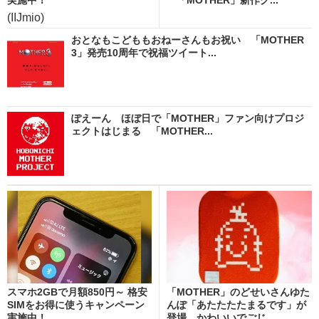
(IIJmio)
おとなもこどももおねーさんもお祝い 「MOTHER
3」発売10周年で祝福ツイート...
ぽえーん ほぼ日で「MOTHER」ファン向けプロジ
ェクトはじまる 「MOTHER...
スマホ2GBで月額850円～ 格安
「MOTHER」のどせいさんゆた
SIMをお得に使うキャンペーン
んぽ「あたたたたまるです」が
実施中！
登場 かわいいでごじ...