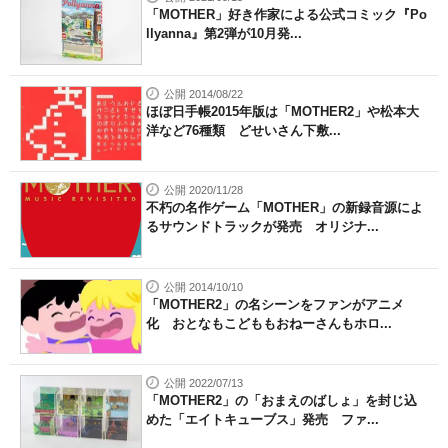
「MOTHER」好き作家による公式コミック『Po
llyanna』第2弾が10月発...
公開 2014/08/22
ほぼ日手帳2015年版は「MOTHER2」や松本大
洋など76種類 どせいさん下敷...
公開 2020/11/28
不朽の名作ゲーム「MOTHER」の新録音源によ
るサウンドトラックが発売 オリジナ...
公開 2014/10/10
「MOTHER2」の名シーンをファンがアニメ
化 おとなもこどももおねーさんもホロ...
公開 2022/07/13
「MOTHER2」の「おまえのばしょ」を封じ込
めた「エイトキューブス」発売 ファ...