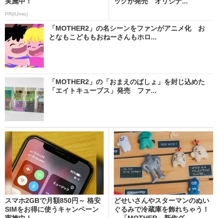
実施中！
ックが発売 オリジナ...
PR(IIJmio)
「MOTHER2」の名シーンをファンがアニメ化 お
となもこどももおねーさんもホロ...
「MOTHER2」の「おまえのばしょ」を封じ込めた
「エイトキューブス」発売 ファ...
スマホ2GBで月額850円～ 格安
どせいさんやスターマンのぬい
SIMをお得に使うキャンペーン
ぐるみで冷蔵庫を飾れちゃう！
実施中！
「MOTHER」新作グ...