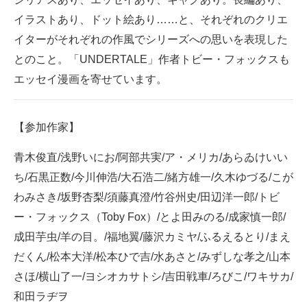
企業向けIT製品の総合サイト
イラストあり、ドット絵あり……と、それぞれのクリエ
イターがそれぞれの作風でシリーズへの思いを表現した
IT製品の技術・比較・事例
とのこと。「UNDERTALE」作者トビー・フォックスも
製造業のIT導入・活用を支援
エッセイ漫画を寄せています。
モノづくり技術者専門サイト
【参加作家】
エレクトロニクス専門サイト
青木俊直/浅野いにお/阿部共実/ア・メリカ/あらゐけいい
電子設計の基本と応用
ち/石黒正数/今川伸浩/大石浩二/緒方雄一/久木ゆづる/こが
エネルギーの専門メディア
わみさき/坂野杏梨/須藤真澄/竹谷州史/田辺洋一郎/トビ
ー・フォックス（Toby Fox）/とよ田みのる/成家慎一郎/
建設×テクノロジーの最前線
成田芋虫/羊の目。/福地翼/藤沢カミヤ/ふるえるとり/まえ
ちょっと気になるネットの話題
だくん/松本大洋/松本ひで吉/水あさと/みずしな孝之/山本
さほ/横山了一/ヨシオカサトシ/吉田戦車/ろびこ/ワキサカ/
和田ラヂヲ