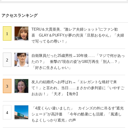
アクセスランキング
TERU＆大貫亜美、“激レア夫婦ショット”にファン歓
1
喜 GLAY＆PUFFYが夢の共演「旦那おるやん」「夫婦
で写ってるの尊い！」
自衛隊員だった25歳男性→10年後……「マジで何があっ
2
たの？」 衝撃の“現在の姿”が180万再生「別人…？」
「好きに生きんしゃい」
友人の結婚式へお呼ばれ→「エレガントな格好で来
3
て！」と言われ、当日……まさかの参列姿に「いやすご
おおお！」「天才」【海外】
「4度くらい違いました」 カインズの外に吊るす“遮光
4
シェード”が高評価 「今年の酷暑にも活躍」「風通し
もよくしっかり遮光」の声