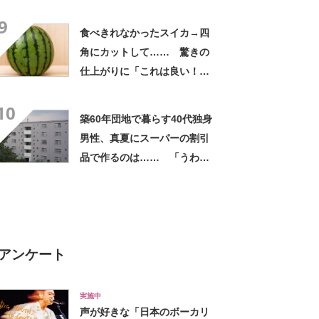
れは焦る」「利用してるのに
9
気が付かなかった」
食べきれなかったスイカ→四
角にカットして…… 驚きの
仕上がりに「これは良い！」
「やってみます」
10
築60年団地で暮らす40代独身
男性、真夏にスーパーの割引
品で作るのは…… 「うわ
ー」「ホント豪華な夕飯」
アンケート
実施中
声が好きな「日本のボーカリ