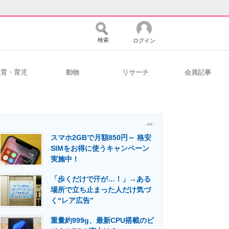
検索
ログイン
教育・育児
動物
リサーチ
会員記事
バイスの未来
好きが集まる 比べて選べる
- PR -
スマホ2GBで月額850円～ 格安
コミュニティ
マーケ×ITの今がよく分かる
SIMをお得に使うキャンペーン
実施中！
「歩くだけで汗が…！」→ある
・活用を支援
場所で立ち止まった人だけ気づ
く“レア広告”
重量約999g、最新CPU搭載のビ