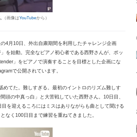
さん（画像は
YouTube
から）
4月10日、外出自粛期間を利用したチャレンジ企画
なる西野」を始動。完全なピアノ初心者である西野さんが、ポッ
「Pretender」をピアノで演奏することを目標とした企画にな
agramで公開されています。
舐めてた。難しすぎる。最初のイントロのリズム難しす
間頭の中真っ白」と大苦戦していた西野さん。10日目、
0日目を迎えるころにはミスはありながらも曲として聞ける
となく100日目まで練習を重ねてきました。