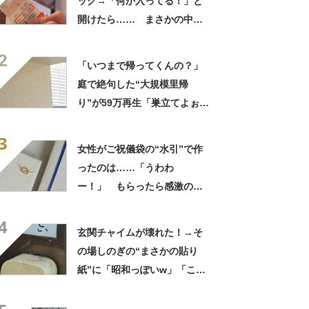
ッグ→「何か入ってる！」と
開けたら…… まさかの中身
に「買いに走った」「コスパ
2
良すぎる」
「いつまで帰ってくんの？」
庭で絶句した“大規模里帰
り”が59万再生「巣立てよぉぉ
ぉ…」「ずっとのおうち？」
3
女性がご祝儀袋の“水引”で作
ったのは……「うわわ
ー！」 もらったら感激のデ
ザインに「こんなかわいい水
4
引見たのは初めて」
玄関チャイムが壊れた！→そ
の場しのぎの“まさかの貼り
紙”に「昭和っぽいw」「こん
なん貼ったら連呼やで」