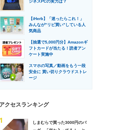
ジネスPCの実力は？
門メディア
建設×テクノロジーの最前線
【iHerb】「迷ったらこれ！」
みんなが"リピ買い"している人
気商品
【抽選で5,000円分】Amazonギ
フトカードが当たる！読者アン
ケート実施中
スマホの写真／動画をもう一段
安全に 買い切りクラウドストレ
ージ
アクセスランキング
1
しまむらで買った3000円のバ