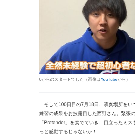
0からのスタートでした（画像は
YouTube
から）
そして100日目の7月18日、演奏場所を
練習の成果をお披露目した西野さん。緊張
「Pretender」を奏でていき、目立っ
っと感動するじゃないか！