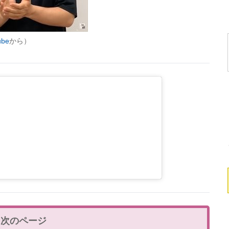
ube
から）