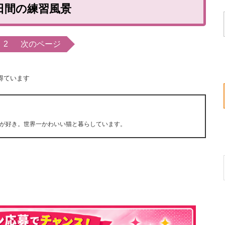
0日間の練習風景
2
次のページ
得ています
が好き。世界一かわいい猫と暮らしています。