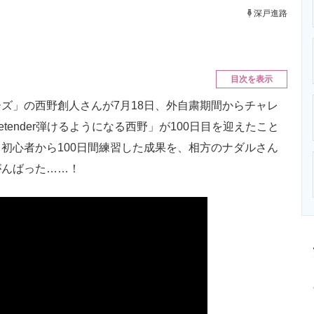
ニクス専門サイト
電子設計の基本と応用
エネルギーの専
深戸進路
目次を表示
」の西野創人さんが7月18日、外自粛期間からチャレ
tender弾けるようになる西野」が100日目を迎えたこと
アノ初心者から100日間練習した成果を、相方のナダルさん
がんばった……！