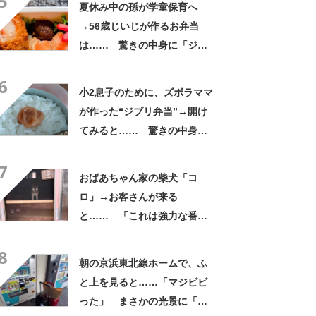
5
夏休み中の孫が学童保育へ
→56歳じいじが作るお弁当
は…… 驚きの中身に「ジイ
ジの派遣お願いします」「孫
6
だった気がしてきた」
小2息子のために、ズボラママ
が作った“ジブリ弁当”→開け
てみると…… 驚きの中身に
「天才!?」「工夫してて愛を
7
感じます」
おばあちゃん家の柴犬「コ
ロ」→お客さんが来る
と…… 「これは強力な番犬
だな」「名付けした人センス
8
抜群」
朝の京浜東北線ホームで、ふ
と上を見ると……「マジビビ
った」 まさかの光景に「こ