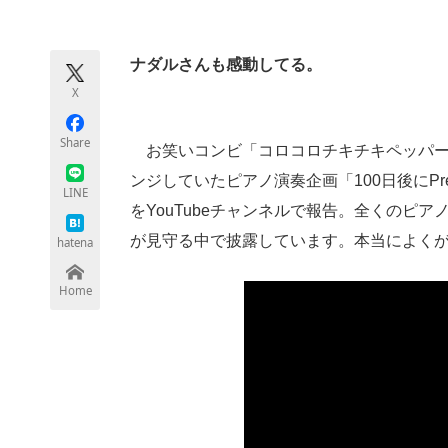
モノづくり技術者専門サイト
エレクトロ
ナダルさんも感動してる。
X
ちょっと気になるネットの話題
Share
お笑いコンビ「コロコロチキチキペッパーズ
ンジしていたピアノ演奏企画「100日後にPre
LINE
をYouTubeチャンネルで報告。全くのピ
が見守る中で披露しています。本当によく
hatena
Home