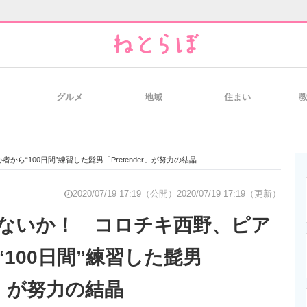
グルメ
地域
住まい
と未来を見通す
スマホと通信の最新トレンド
進化するPCとデ
“100日間”練習した髭男「Pretender」が努力の結晶
のいまが分かる
企業ITのトレンドを詳説
経営リーダーの
2020/07/19 17:19（公開）
2020/07/19 17:19（更新）
ないか！ コロチキ西野、ピア
100日間”練習した髭男
T製品の総合サイト
IT製品の技術・比較・事例
製造業のIT導入
er」が努力の結晶