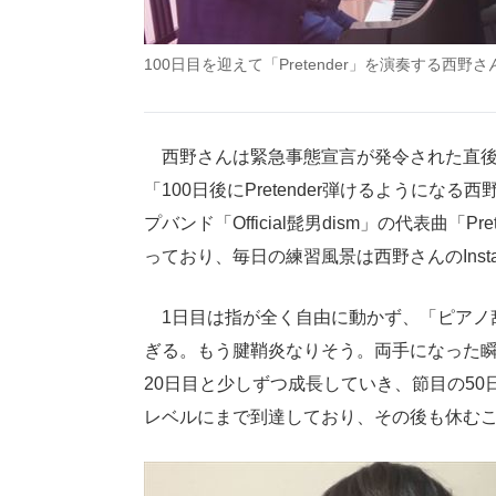
100日目を迎えて「Pretender」を演奏する西野
西野さんは緊急事態宣言が発令された直後の
「100日後にPretender弾けるように
プバンド「Official髭男dism」の代表曲
っており、毎日の練習風景は西野さんのInst
1日目は指が全く自由に動かず、「ピアノ
ぎる。もう腱鞘炎なりそう。両手になった瞬
20日目と少しずつ成長していき、節目の5
レベルにまで到達しており、その後も休むこ