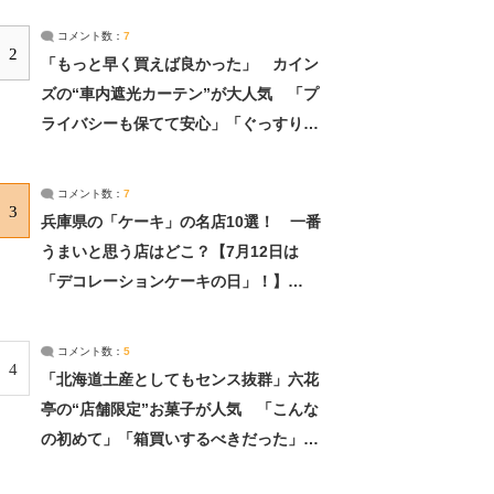
コメント数：
7
2
「もっと早く買えば良かった」 カイン
ズの“車内遮光カーテン”が大人気 「プ
ライバシーも保てて安心」「ぐっすり眠
れました」（2/2） | ライフ ねとらぼリ
サーチ：2ページ目
コメント数：
7
3
兵庫県の「ケーキ」の名店10選！ 一番
うまいと思う店はどこ？【7月12日は
「デコレーションケーキの日」！】
（2/4） | 兵庫県 ねとらぼリサーチ：2ペ
ージ目
コメント数：
5
4
「北海道土産としてもセンス抜群」六花
亭の“店舗限定”お菓子が人気 「こんな
の初めて」「箱買いするべきだった」
（1/2） | 北海道 ねとらぼリサーチ