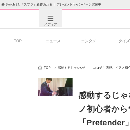
🎁 Switch 2と『スプラ』新作あたる！ プレゼントキャンペーン実施中
メディア
TOP
ニュース
エンタメ
クイズ
注目記事を集めた総合ページ
ITの今
TOP
>
感動するじゃないか！ コロチキ西野、ピアノ初心者から
ビジネスと働き方のヒント
AI活用
感動するじゃ
ノ初心者から“
ITエンジニア向け専門サイト
企業向けI
「Pretend