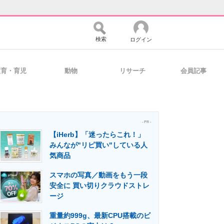
検索
ログイン
教育・育児
動物
リサーチ
会員記事
バイスの未来
好きが集まる 比べて選べる
- PR -
【iHerb】「迷ったらこれ！」
コミュニティ
マーケ×ITの今がよく分かる
みんなが"リピ買い"している人
気商品
スマホの写真／動画をもう一段
・活用を支援
安全に 買い切りクラウドストレ
ージ
重量約999g、最新CPU搭載のビ