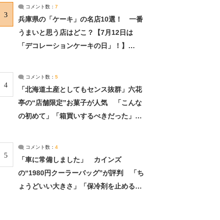
サーチ：2ページ目
コメント数：
7
3
兵庫県の「ケーキ」の名店10選！ 一番
うまいと思う店はどこ？【7月12日は
「デコレーションケーキの日」！】
（2/4） | 兵庫県 ねとらぼリサーチ：2ペ
ージ目
コメント数：
5
4
「北海道土産としてもセンス抜群」六花
亭の“店舗限定”お菓子が人気 「こんな
の初めて」「箱買いするべきだった」
（1/2） | 北海道 ねとらぼリサーチ
コメント数：
4
5
「車に常備しました」 カインズ
の“1980円クーラーバッグ”が評判 「ち
ょうどいい大きさ」「保冷剤を止めるベ
ルトが良い」（1/5） | ライフ ねとらぼ
リサーチ