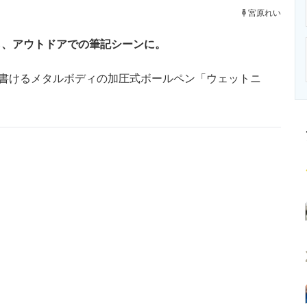
ニクス専門サイト
電子設計の基本と応用
エネルギーの専
宮原れい
ら、アウトドアでの筆記シーンに。
書けるメタルボディの加圧式ボールペン「ウェットニ