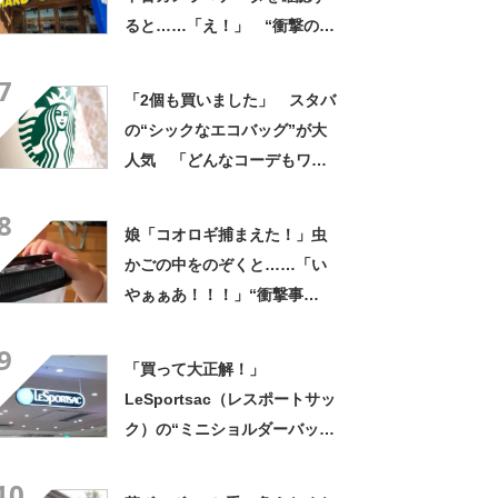
ると……「え！」 “衝撃の中
身”に「そんなことあるのか」
7
「ドラマのような展開」
「2個も買いました」 スタバ
の“シックなエコバッグ”が大
人気 「どんなコーデもワン
ランク上に変身」「マグカッ
8
プ型のポーチも可愛い」「た
娘「コオロギ捕まえた！」虫
くさん入れても肩が痛くなら
かごの中をのぞくと……「い
ない」
やぁぁあ！！！」“衝撃事
実”が160万再生「知らぬが
9
仏」
「買って大正解！」
LeSportsac（レスポートサッ
ク）の“ミニショルダーバッ
グ”が高評価 「軽いし、しっ
10
かりした作り」「持っている