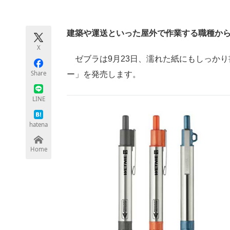
モノづくり技術者専門サイト
エレクトロ
建築や運送といった屋外で作業する職種か
X
ちょっと気になるネットの話題
ゼブラは9月23日、濡れた紙にもしっかり
Share
ー」を発売します。
LINE
hatena
Home