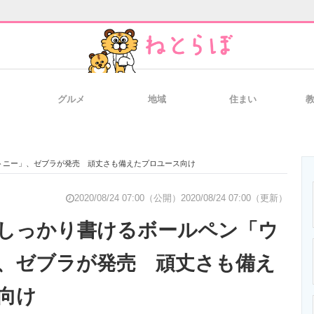
グルメ
地域
住まい
と未来を見通す
スマホと通信の最新トレンド
進化するPCとデ
トニー」、ゼブラが発売 頑丈さも備えたプロユース向け
のいまが分かる
企業ITのトレンドを詳説
経営リーダーの
2020/08/24 07:00（公開）
2020/08/24 07:00（更新）
しっかり書けるボールペン「ウ
、ゼブラが発売 頑丈さも備え
T製品の総合サイト
IT製品の技術・比較・事例
製造業のIT導入
向け