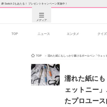
🎁 Switch 2もあたる！ プレゼントキャンペーン実施中！
メディア
TOP
ニュース
エンタメ
クイズ
注目記事を集めた総合ページ
ITの今
TOP
>
濡れた紙にもしっかり書けるボールペン「ウェッ
ビジネスと働き方のヒント
AI活用
濡れた紙にも
ェットニー」
ITエンジニア向け専門サイト
企業向けI
たプロユース