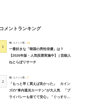
コメントランキング
コメント数：
21
1
一番好きな「韓国の男性俳優」は？
【2026年版・人気投票実施中】 | 芸能人
ねとらぼリサーチ
コメント数：
7
2
「もっと早く買えば良かった」 カイン
ズの“車内遮光カーテン”が大人気 「プ
ライバシーも保てて安心」「ぐっすり眠
れました」（2/2） | ライフ ねとらぼリ