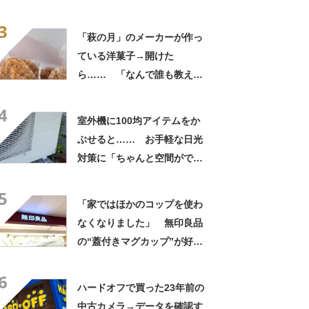
なるわなw」「分かるよ」
3
「いったい何が」
「萩の月」のメーカーが作っ
ている洋菓子→開けた
ら…… 「なんで誰も教えて
くれなかったんだ」驚きの中
4
身に「バレたか」「えっ食べ
室外機に100均アイテムをか
たい」
ぶせると…… お手軽な日光
対策に「ちゃんと空間ができ
てグー」「これで楽します」
5
「家ではほかのコップを使わ
なくなりました」 無印良品
の“蓋付きマグカップ”が好
評 「良すぎて家族分購入」
6
「朝のコーヒーが昼過ぎまで
ハードオフで買った23年前の
温かい」
中古カメラ→データを確認す