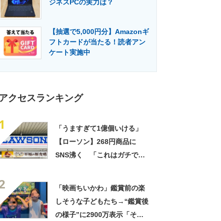
ジネスPCの実力は？
門メディア
建設×テクノロジーの最前線
【抽選で5,000円分】Amazonギ
フトカードが当たる！読者アン
ケート実施中
アクセスランキング
1
「うますぎて1億個いける」
【ローソン】268円商品に
SNS沸く 「これはガチで美
味い」「毎食これがいい」
2
「映画ちいかわ」鑑賞前の楽
しそうな子どもたち→“鑑賞後
の様子”に2900万表示「そう