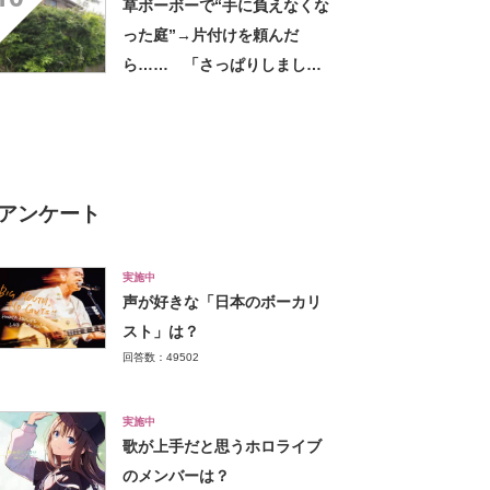
草ボーボーで“手に負えなくな
だけで気分があがる」
った庭”→片付けを頼んだ
ら…… 「さっぱりしました
ね」「見応えありました」
「ホントに良かった」
アンケート
実施中
声が好きな「日本のボーカリ
スト」は？
回答数：49502
実施中
歌が上手だと思うホロライブ
のメンバーは？