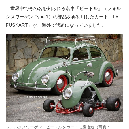
世界中でその名を知られる名車「ビートル」（フォル
ITの今と未来を見通す
クスワーゲン Type 1）の部品を再利用したカート「LA
スマホと通信の最新トレンド
FUSKART」が、海外で話題になっていました。
進化するPCとデバイスの未来
好きが集まる 比べて選べる
ビジネスと働き方のヒント
AI活用のいまが分かる
企業ITのトレンドを詳説
経営リーダーのコミュニティ
マーケ×ITの今がよく分かる
ITエンジニア向け専門サイト
フォルクスワーゲン・ビートルをカートに魔改造（写真：