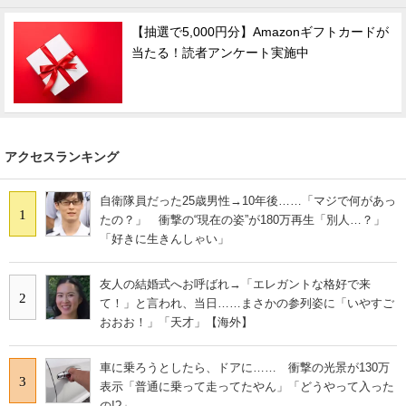
【抽選で5,000円分】Amazonギフトカードが
当たる！読者アンケート実施中
アクセスランキング
自衛隊員だった25歳男性→10年後……「マジで何があっ
1
たの？」 衝撃の“現在の姿”が180万再生「別人…？」
「好きに生きんしゃい」
友人の結婚式へお呼ばれ→「エレガントな格好で来
2
て！」と言われ、当日……まさかの参列姿に「いやすご
おおお！」「天才」【海外】
車に乗ろうとしたら、ドアに…… 衝撃の光景が130万
3
表示「普通に乗って走ってたやん」「どうやって入った
の!?」