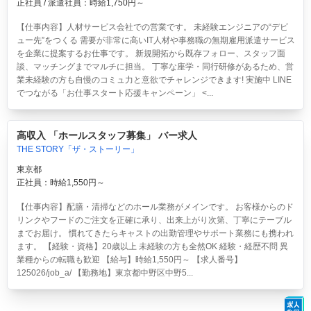
正社員 / 派遣社員：時給1,750円～
【仕事内容】人材サービス会社での営業です。 未経験エンジニアの“デビ
ュー先”をつくる 需要が非常に高いIT人材や事務職の無期雇用派遣サービス
を企業に提案するお仕事です。 新規開拓から既存フォロー、スタッフ面
談、マッチングまでマルチに担当。 丁寧な座学・同行研修があるため、営
業未経験の方も自慢のコミュ力と意欲でチャレンジできます! 実施中 LINE
でつながる「お仕事スタート応援キャンペーン」 <...
高収入 「ホールスタッフ募集」 バー求人
THE STORY「ザ・ストーリー」
東京都
正社員：時給1,550円～
【仕事内容】配膳・清掃などのホール業務がメインです。 お客様からのド
リンクやフードのご注文を正確に承り、出来上がり次第、丁寧にテーブル
までお届け。 慣れてきたらキャストの出勤管理やサポート業務にも携われ
ます。 【経験・資格】20歳以上 未経験の方も全然OK 経験・経歴不問 異
業種からの転職も歓迎 【給与】時給1,550円～ 【求人番号】
125026/job_a/ 【勤務地】東京都中野区中野5...