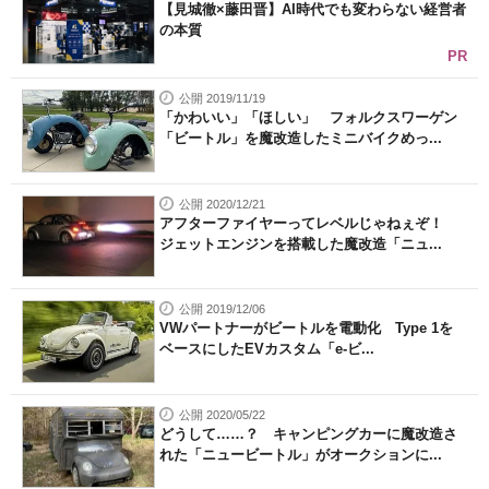
【見城徹×藤田晋】AI時代でも変わらない経営者
の本質
PR
公開 2019/11/19
「かわいい」「ほしい」 フォルクスワーゲン
「ビートル」を魔改造したミニバイクめっ...
公開 2020/12/21
アフターファイヤーってレベルじゃねぇぞ！
ジェットエンジンを搭載した魔改造「ニュ...
公開 2019/12/06
VWパートナーがビートルを電動化 Type 1を
ベースにしたEVカスタム「e-ビ...
公開 2020/05/22
どうして……？ キャンピングカーに魔改造さ
れた「ニュービートル」がオークションに...