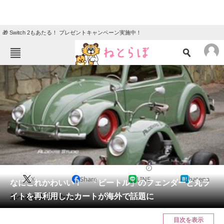
🎁 Switch 2もあたる！ プレゼントキャンペーン実施中！
ねとらぼメニュー
TOP
ニュース
エンタメ
クイズ
グルメ
地域
住まい
教育・育児
動物
リサーチ
2020/08/29 17:45（公開）
X
Share
LINE
hatena
会員記事
なにこれかわいい！ 「ビートル」のフェンダーと丸ラ
イトを再利用したカートが海外で話題に
並べると親子みたい。
メディア
目次を表示
注目記事を集めた総合ページ