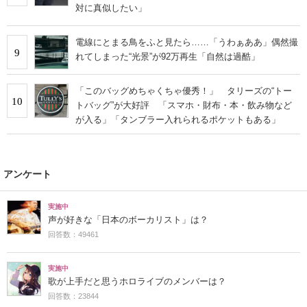
対に真似したい」
電線にとまる鳥をふと見たら……「うわぁああ」偶然撮
9
れてしまった“光景”が92万再生「自然は過酷」
「このバッグめちゃくちゃ優秀！」 タリーズの“トー
10
トバッグ”が大好評 「スマホ・財布・本・飲み物など
が入る」「タンブラー入れられるポケットもある」
アンケート
実施中
声が好きな「日本のボーカリスト」は？
回答数：49461
実施中
歌が上手だと思うホロライブのメンバーは？
回答数：23844