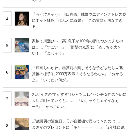
「もう泣きそう」川口春奈、純白ウエディングドレス姿
4
にネット騒然「ほんとに綺麗」「この笑顔が切なすぎ
る」
家族で川遊びへ→高1息子が100均の網でつかまえたの
5
は……「すごい！」 “衝撃の光景”に「めっちゃ大き
い！」「楽しそう」
「映画ちいかわ」鑑賞前の楽しそうな子どもたち→“鑑
6
賞後の様子”に2900万表示「そうなるわなw」「分かる
よ」「いったい何が」
XLサイズの“でかすぎ”Tシャツ→154センチ女性のために
7
大胆に削っていくと…… 「めちゃくちゃイイなぁ
ー!!」「かっこいい」
17歳長男の誕生日、母が自販機で買ってきたのは……
8
まさかのプレゼントに「キャーーー！！」「2年後に絶