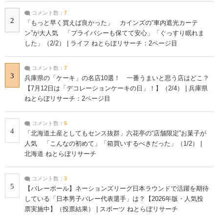
コメント数：
7
2
「もっと早く買えば良かった」 カインズの“車内遮光カーテ
ン”が大人気 「プライバシーも保てて安心」「ぐっすり眠れま
した」（2/2） | ライフ ねとらぼリサーチ：2ページ目
コメント数：
7
3
兵庫県の「ケーキ」の名店10選！ 一番うまいと思う店はどこ？
【7月12日は「デコレーションケーキの日」！】（2/4） | 兵庫県
ねとらぼリサーチ：2ページ目
コメント数：
5
4
「北海道土産としてもセンス抜群」六花亭の“店舗限定”お菓子が
人気 「こんなの初めて」「箱買いするべきだった」（1/2） |
北海道 ねとらぼリサーチ
コメント数：
3
5
【バレーボール】ネーションズリーグ日本ラウンドで活躍を期待
している「日本男子バレー代表選手」は？【2026年版・人気投
票実施中】（投票結果） | スポーツ ねとらぼリサーチ