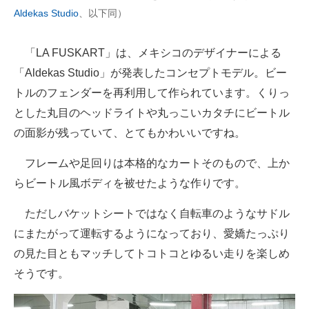
Aldekas Studio
、以下同）
企業向けIT製品の総合サイト
IT製品の技術・比較・事例
「LA FUSKART」は、メキシコのデザイナーによる
「Aldekas Studio」が発表したコンセプトモデル。ビー
製造業のIT導入・活用を支援
トルのフェンダーを再利用して作られています。くりっ
モノづくり技術者専門サイト
とした丸目のヘッドライトや丸っこいカタチにビートル
の面影が残っていて、とてもかわいいですね。
エレクトロニクス専門サイト
フレームや足回りは本格的なカートそのもので、上か
電子設計の基本と応用
らビートル風ボディを被せたような作りです。
エネルギーの専門メディア
ただしバケットシートではなく自転車のようなサドル
建設×テクノロジーの最前線
にまたがって運転するようになっており、愛嬌たっぷり
の見た目ともマッチしてトコトコとゆるい走りを楽しめ
ちょっと気になるネットの話題
そうです。