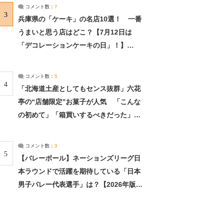
サーチ：2ページ目
コメント数：
7
3
兵庫県の「ケーキ」の名店10選！ 一番
うまいと思う店はどこ？【7月12日は
「デコレーションケーキの日」！】
（2/4） | 兵庫県 ねとらぼリサーチ：2ペ
ージ目
コメント数：
5
4
「北海道土産としてもセンス抜群」六花
亭の“店舗限定”お菓子が人気 「こんな
の初めて」「箱買いするべきだった」
（1/2） | 北海道 ねとらぼリサーチ
コメント数：
3
5
【バレーボール】ネーションズリーグ日
本ラウンドで活躍を期待している「日本
男子バレー代表選手」は？【2026年版・
人気投票実施中】（投票結果） | スポー
ツ ねとらぼリサーチ