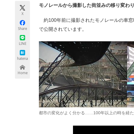
モノづくり技術者専門サイト
エレクトロ
モノレールから撮影した街並みの移り変わ
X
約100年前に撮影されたモノレールの車窓映像
Share
で公開されています。
ちょっと気になるネットの話題
LINE
hatena
Home
都市の変化がよく分かる……100年以上の時を経