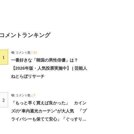
コメントランキング
コメント数：
21
1
一番好きな「韓国の男性俳優」は？
【2026年版・人気投票実施中】 | 芸能人
ねとらぼリサーチ
コメント数：
7
2
「もっと早く買えば良かった」 カイン
ズの“車内遮光カーテン”が大人気 「プ
ライバシーも保てて安心」「ぐっすり眠
れました」（2/2） | ライフ ねとらぼリ