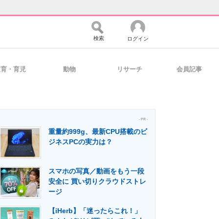
検索
ログイン
教育・育児
動物
リサーチ
会員記事
バイスの未来
好きが集まる 比べて選べる
- PR -
重量約999g、最新CPU搭載のビ
コミュニティ
マーケ×ITの今がよく分かる
ジネスPCの実力は？
スマホの写真／動画をもう一段
・活用を支援
安全に 買い切りクラウドストレ
ージ
【iHerb】「迷ったらこれ！」