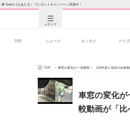
🎁 Switch 2もあたる！ プレゼントキャンペーン実施中！
メディア
TOP
ニュース
エンタメ
クイズ
注目記事を集めた総合ページ
ITの今
TOP
>
車窓の変化が一目瞭然！ 100年前と現在の比較
ビジネスと働き方のヒント
AI活用
車窓の変化が
較動画が「比
ITエンジニア向け専門サイト
企業向けI