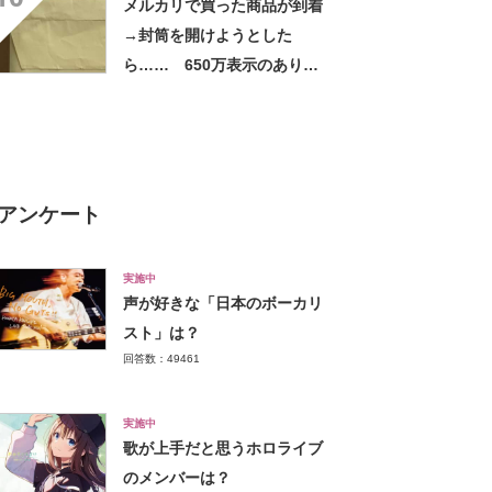
メルカリで買った商品が到着
→封筒を開けようとした
ら…… 650万表示のありえ
ない光景に「完全に想定外す
ぎて笑った」「何者？」
アンケート
実施中
声が好きな「日本のボーカリ
スト」は？
回答数：49461
実施中
歌が上手だと思うホロライブ
のメンバーは？