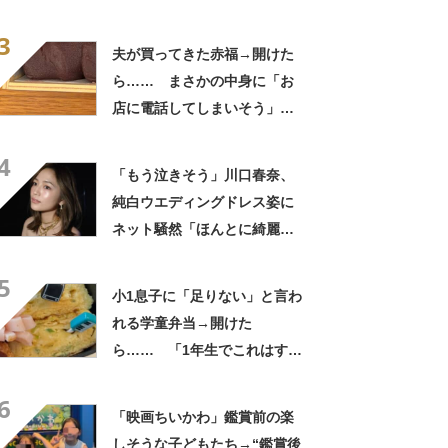
さかの参列姿に「いやすごお
3
おお！」「天才」【海外】
夫が買ってきた赤福→開けた
ら…… まさかの中身に「お
店に電話してしまいそう」
「さすがに初めて見ました
4
笑」と107万表示
「もう泣きそう」川口春奈、
純白ウエディングドレス姿に
ネット騒然「ほんとに綺麗」
「この笑顔が切なすぎる」
5
小1息子に「足りない」と言わ
れる学童弁当→開けた
ら…… 「1年生でこれはすご
い」まさかの中身に「大ご馳
6
走」「うちの高校生男子より
「映画ちいかわ」鑑賞前の楽
多い」
しそうな子どもたち→“鑑賞後