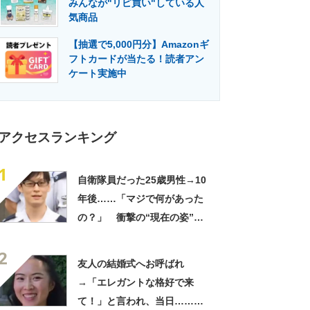
みんなが"リピ買い"している人
門メディア
建設×テクノロジーの最前線
気商品
【抽選で5,000円分】Amazonギ
フトカードが当たる！読者アン
ケート実施中
アクセスランキング
1
自衛隊員だった25歳男性→10
年後……「マジで何があった
の？」 衝撃の“現在の姿”が
180万再生「別人…？」「好
2
きに生きんしゃい」
友人の結婚式へお呼ばれ
→「エレガントな格好で来
て！」と言われ、当日……ま