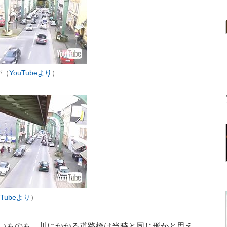
が（
YouTubeより
）
uTubeより
）
いものも。川にかかる道路橋は当時と同じ形かと思え