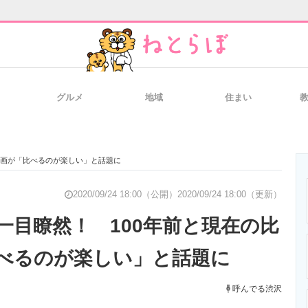
グルメ
地域
住まい
と未来を見通す
スマホと通信の最新トレンド
進化するPCとデ
動画が「比べるのが楽しい」と話題に
のいまが分かる
企業ITのトレンドを詳説
経営リーダーの
2020/09/24 18:00（公開）
2020/09/24 18:00（更新）
一目瞭然！ 100年前と現在の比
べるのが楽しい」と話題に
T製品の総合サイト
IT製品の技術・比較・事例
製造業のIT導入
呼んでる渋沢