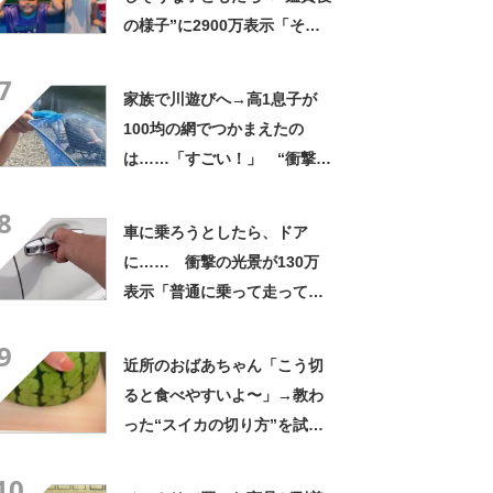
の様子”に2900万表示「そう
なるわなw」「分かるよ」
7
「いったい何が」
家族で川遊びへ→高1息子が
100均の網でつかまえたの
は……「すごい！」 “衝撃の
光景”に「めっちゃ大きい！」
8
「楽しそう」
車に乗ろうとしたら、ドア
に…… 衝撃の光景が130万
表示「普通に乗って走ってた
やん」「どうやって入った
9
の!?」
近所のおばあちゃん「こう切
ると食べやすいよ〜」→教わ
った“スイカの切り方”を試し
てみると…… 目からウロコ
10
の光景に「やってみます」