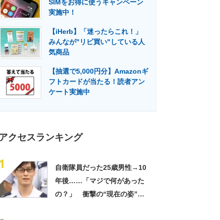
SIMをお得に使うキャンペーン
門メディア
建設×テクノロジーの最前線
実施中！
【iHerb】「迷ったらこれ！」
みんなが"リピ買い"している人
気商品
【抽選で5,000円分】Amazonギ
フトカードが当たる！読者アン
ケート実施中
アクセスランキング
1
自衛隊員だった25歳男性→10
年後……「マジで何があった
の？」 衝撃の“現在の姿”が
180万再生「別人…？」「好