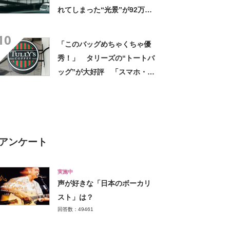
れてしまった“光景”が92万再
生「自然は過酷」
10
「このバッグめちゃくちゃ優
秀！」 タリーズの“トートバ
ッグ”が大好評 「スマホ・財
布・本・飲み物などが入る」
「タンブラー入れられるポケ
ットもある」
アンケート
実施中
声が好きな「日本のボーカリ
スト」は？
回答数：49461