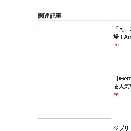
関連記事
「え、
場！Am
PR
【iH
る人気
PR
ジブリ