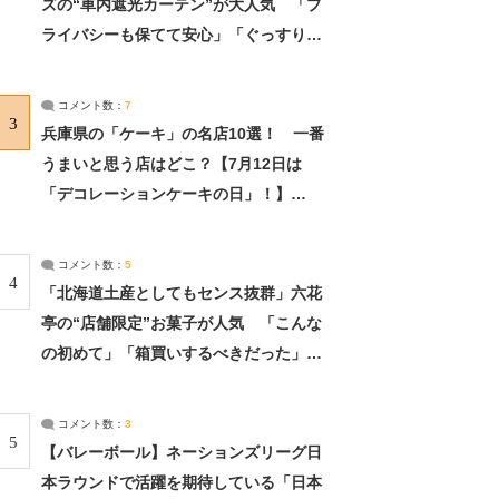
ズの“車内遮光カーテン”が大人気 「プ
ライバシーも保てて安心」「ぐっすり眠
れました」（2/2） | ライフ ねとらぼリ
サーチ：2ページ目
コメント数：
7
3
兵庫県の「ケーキ」の名店10選！ 一番
うまいと思う店はどこ？【7月12日は
「デコレーションケーキの日」！】
（2/4） | 兵庫県 ねとらぼリサーチ：2ペ
ージ目
コメント数：
5
4
「北海道土産としてもセンス抜群」六花
亭の“店舗限定”お菓子が人気 「こんな
の初めて」「箱買いするべきだった」
（1/2） | 北海道 ねとらぼリサーチ
コメント数：
3
5
【バレーボール】ネーションズリーグ日
本ラウンドで活躍を期待している「日本