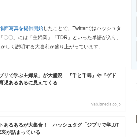
ニクス専門サイト
電子設計の基本と応用
エネルギーの専
場面写真を提供開始
したことで、Twitterではハッシュタ
「〇〇」には「主婦業」「TDR」といった単語が入り、
おかしく説明する大喜利が盛り上がっています。
ブリで学ぶ主婦業」が大盛況 『千と千尋』や『ゲド
育児あるあるに見えてくる
nlab.itmedia.co.jp
トあるあるが大集合！ ハッシュタグ「ジブリで学ぶT
悲哀が詰まっている