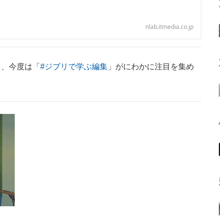
nlab.itmedia.co.jp
、今度は「
#ジブリで学ぶ編集
」がにわかに注目を集め