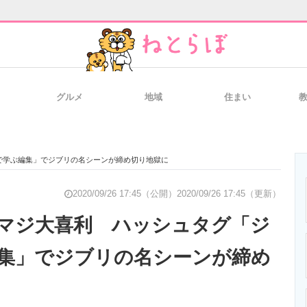
グルメ
地域
住まい
と未来を見通す
スマホと通信の最新トレンド
進化するPCとデ
で学ぶ編集」でジブリの名シーンが締め切り地獄に
のいまが分かる
企業ITのトレンドを詳説
経営リーダーの
2020/09/26 17:45（公開）
2020/09/26 17:45（更新）
マジ大喜利 ハッシュタグ「ジ
集」でジブリの名シーンが締め
T製品の総合サイト
IT製品の技術・比較・事例
製造業のIT導入