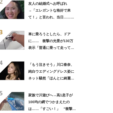
2
きに生きんしゃい」
友人の結婚式へお呼ばれ
→「エレガントな格好で来
て！」と言われ、当日……ま
さかの参列姿に「いやすごお
3
おお！」「天才」【海外】
車に乗ろうとしたら、ドア
に…… 衝撃の光景が130万
表示「普通に乗って走ってた
やん」「どうやって入った
4
の!?」
「もう泣きそう」川口春奈、
純白ウエディングドレス姿に
ネット騒然「ほんとに綺麗」
「この笑顔が切なすぎる」
5
家族で川遊びへ→高1息子が
100均の網でつかまえたの
は……「すごい！」 “衝撃の