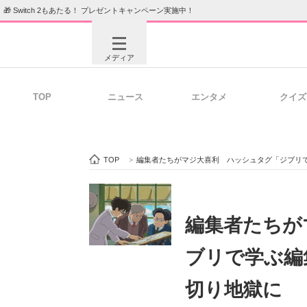
🎁 Switch 2もあたる！ プレゼントキャンペーン実施中！
メディア
TOP
ニュース
エンタメ
クイズ
注目記事を集めた総合ページ
ITの今
TOP
>
編集者たちがマジ大喜利 ハッシュタグ「ジブリ
ビジネスと働き方のヒント
AI活用
編集者たちが
ブリで学ぶ編
ITエンジニア向け専門サイト
企業向けI
切り地獄に