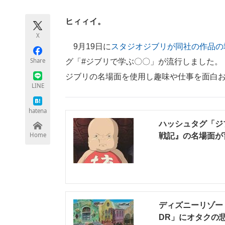
モノづくり技術者専門サイト
エレクトロ
ヒィィイ。
X
9月19日に
スタジオジブリが同社の作品の
ちょっと気になるネットの話題
Share
グ「#ジブリで学ぶ〇〇」が流行しました。
ジブリの名場面を使用し趣味や仕事を面白
LINE
hatena
ハッシュタグ「ジ
Home
戦記』の名場面が
ディズニーリゾー
DR」にオタクの