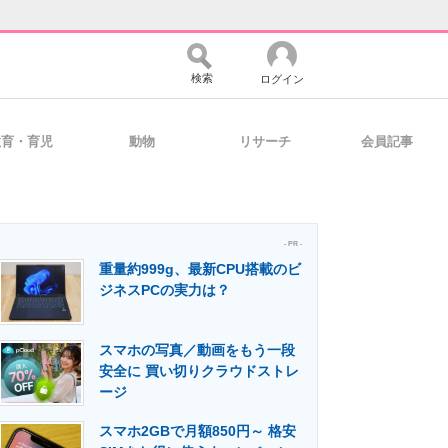
検索
ログイン
教育・育児
動物
リサーチ
会員記事
バイスの未来
好きが集まる 比べて選べる
- PR -
重量約999g、最新CPU搭載のビ
コミュニティ
マーケ×ITの今がよく分かる
ジネスPCの実力は？
スマホの写真／動画をもう一段
・活用を支援
安全に 買い切りクラウドストレ
ージ
スマホ2GBで月額850円～ 格安