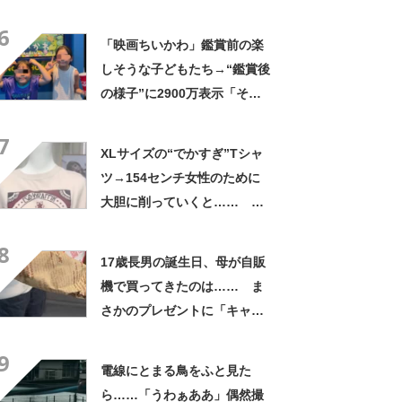
光景”に「めっちゃ大きい！」
6
「楽しそう」
「映画ちいかわ」鑑賞前の楽
しそうな子どもたち→“鑑賞後
の様子”に2900万表示「そう
なるわなw」「分かるよ」
7
「いったい何が」
XLサイズの“でかすぎ”Tシャ
ツ→154センチ女性のために
大胆に削っていくと……
「めちゃくちゃイイなぁ
8
ー!!」「かっこいい」
17歳長男の誕生日、母が自販
機で買ってきたのは…… ま
さかのプレゼントに「キャー
ーー！！」「2年後に絶対に真
9
似したい」
電線にとまる鳥をふと見た
ら……「うわぁああ」偶然撮