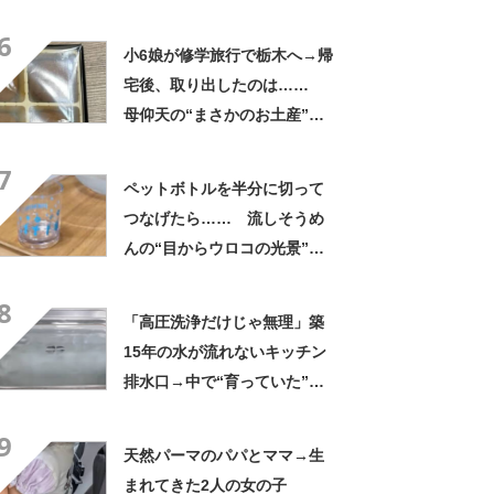
と思わないのかな」「呆れる
6
わ」 2500円での出品も
小6娘が修学旅行で栃木へ→帰
宅後、取り出したのは……
母仰天の“まさかのお土産”に
「仕掛けが凄すぎる!!」「娘
7
から賄賂がw」
ペットボトルを半分に切って
つなげたら…… 流しそうめ
んの“目からウロコの光景”に
「えっ!? 天才すぎて」「夏
8
休みに絶対やる」
「高圧洗浄だけじゃ無理」築
15年の水が流れないキッチン
排水口→中で“育っていた”の
は…… 衝撃の光景に「排水
9
って大変」
天然パーマのパパとママ→生
まれてきた2人の女の子