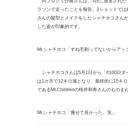
同ブログで沙羅さんは、3日に放送された「
ラソンで走ったことを報告。2ショットでは
さんの髪型とメイクをしたシャチホコさん
した姿が印象的です。
Mr.シャチホコ「すね毛剃ってないからアッ
シャチホコさんは5月1日から「#100日ダ
は1カ月で12キロ減となり、最終的に15
であるMr.Childrenの桜井和寿さんの
Mr.シャチホコ「痩せて良かった。笑」