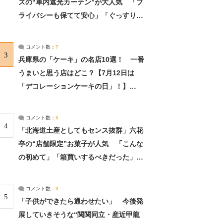
ズの“車内遮光カーテン”が大人気 「プ
ライバシーも保てて安心」「ぐっすり眠
れました」（2/2） | ライフ ねとらぼリ
サーチ：2ページ目
コメント数：
7
3
兵庫県の「ケーキ」の名店10選！ 一番
うまいと思う店はどこ？【7月12日は
「デコレーションケーキの日」！】
（2/4） | 兵庫県 ねとらぼリサーチ：2ペ
ージ目
コメント数：
5
4
「北海道土産としてもセンス抜群」六花
亭の“店舗限定”お菓子が人気 「こんな
の初めて」「箱買いするべきだった」
（1/2） | 北海道 ねとらぼリサーチ
コメント数：
3
5
「子供ができたら通わせたい」 今後発
展していきそうな“関関同立・産近甲龍