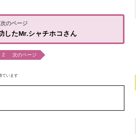
功したMr.シャチホコさん
2
次のページ
得ています