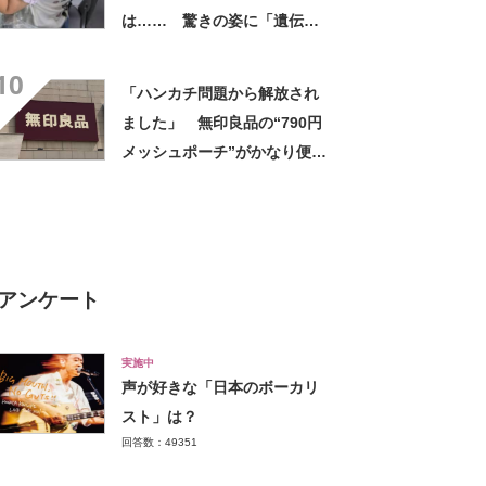
は…… 驚きの姿に「遺伝っ
て不思議ですね」
10
「ハンカチ問題から解放され
ました」 無印良品の“790円
メッシュポーチ”がかなり便
利 「濡れてもすぐ乾く」
「追加購入を考えています」
アンケート
実施中
声が好きな「日本のボーカリ
スト」は？
回答数：49351