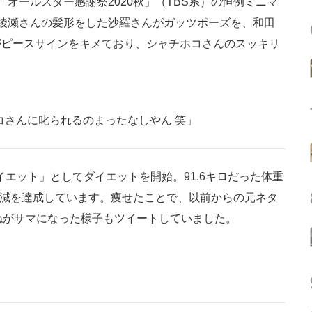
オールスター感謝祭2020秋」（TBS系）の恒例ミニマ
綾瀬さんの髪形をした沙羅さんがガッツポーズを、和田
がピースサインをキメており、シャチホコさんのスッキリ
コさんに叱られるのまったなしやん 笑」
イエット」としてダイエットを開始。91.6キロだった体重
キロ減を達成しています。痩せたことで、以前からの元ネタ
ものまねがサマになった様子もツイートしていました。