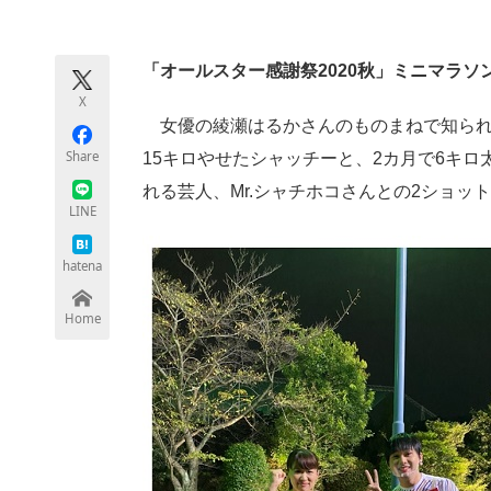
モノづくり技術者専門サイト
エレクトロ
「オールスター感謝祭2020秋」ミニマラソ
X
ちょっと気になるネットの話題
女優の綾瀬はるかさんのものまねで知られる
Share
15キロやせたシャッチーと、2カ月で6キ
れる芸人、Mr.シャチホコさんとの2ショッ
LINE
hatena
Home