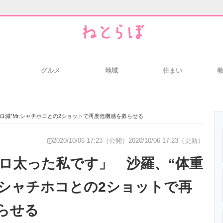
グルメ
地域
住まい
と未来を見通す
スマホと通信の最新トレンド
進化するPCとデ
ロ減”Mr.シャチホコとの2ショットで再度危機感を募らせる
のいまが分かる
企業ITのトレンドを詳説
経営リーダーの
2020/10/06 17:23（公開）
2020/10/06 17:23（更新）
キロ太った私です」 沙羅、“体重
r.シャチホコとの2ショットで再
T製品の総合サイト
IT製品の技術・比較・事例
製造業のIT導入
らせる