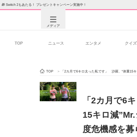
🎁 Switch 2もあたる！ プレゼントキャンペーン実施中！
メディア
TOP
ニュース
エンタメ
クイズ
注目記事を集めた総合ページ
ITの今
TOP
>
「2カ月で6キロ太った私です」 沙羅、“体重15キ
ビジネスと働き方のヒント
AI活用
「2カ月で6
15キロ減”M
ITエンジニア向け専門サイト
企業向けI
度危機感を募