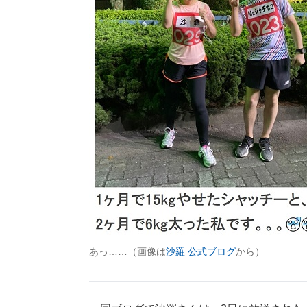
あっ……（画像は
沙羅 公式ブログ
から）