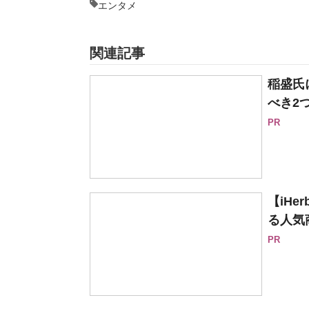
エンタメ
関連記事
稲盛氏
べき2
PR
【iH
る人気
PR