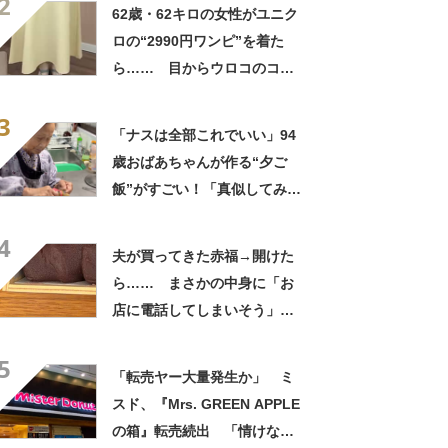
2
良すぎる」
62歳・62キロの女性がユニク
ロの“2990円ワンピ”を着た
ら…… 目からウロコのコー
デに「全色ほしいくらい」
3
「参考になりました」
「ナスは全部これでいい」94
歳おばあちゃんが作る“夕ご
飯”がすごい！「真似してみま
す」「憧れます」
4
夫が買ってきた赤福→開けた
ら…… まさかの中身に「お
店に電話してしまいそう」
「さすがに初めて見ました
5
笑」と107万表示
「転売ヤー大量発生か」 ミ
スド、『Mrs. GREEN APPLE
の箱』転売続出 「情けない