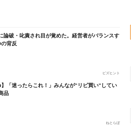
に論破・叱責され目が覚めた。経営者がバランスす
つの背反
ビズヒント
erb】「迷ったらこれ！」みんなが"リピ買い"してい
商品
ねとらぼ