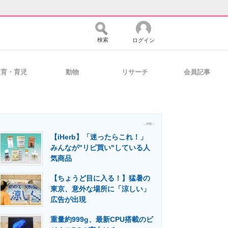
検索
ログイン
教育・育児
動物
リサーチ
会員記事
バイスの未来
好きが集まる 比べて選べる
- PR -
【iHerb】「迷ったらこれ！」
コミュニティ
マーケ×ITの今がよく分かる
みんなが"リピ買い"している人
気商品
【ちょうど目に入る！】猛暑の
・活用を支援
東京、意外な場所に「涼しい」
広告が出現
重量約999g、最新CPU搭載のビ