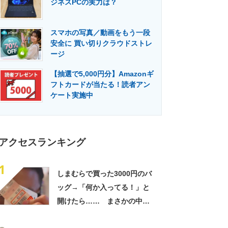
ジネスPCの実力は？
門メディア
建設×テクノロジーの最前線
スマホの写真／動画をもう一段
安全に 買い切りクラウドストレ
ージ
【抽選で5,000円分】Amazonギ
フトカードが当たる！読者アン
ケート実施中
アクセスランキング
1
しまむらで買った3000円のバ
ッグ→「何か入ってる！」と
開けたら…… まさかの中身
に「買いに走った」「コスパ