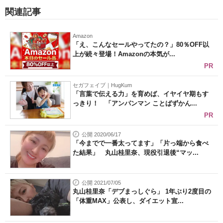
関連記事
Amazon
「え、こんなセールやってたの？」80％OFF以
上が続々登場！Amazonの本気が...
PR
セガフェイブ｜HugKum
「言葉で伝える力」を育めば、イヤイヤ期もす
っきり！ 「アンパンマン ことばずかん...
PR
公開 2020/06/17
「今までで一番太ってます」「片っ端から食べ
た結果」 丸山桂里奈、現役引退後“マッ...
公開 2021/07/05
丸山桂里奈「デブまっしぐら」 1年ぶり2度目の
「体重MAX」公表し、ダイエット宣...