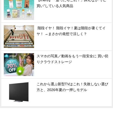
【iHerb】「迷ったらこれ！」みんなが"リピ
買い"している人気商品
階段イヤ！ 階段イヤ！夏は階段が暑くてイ
ヤ！ →まさかの発想で涼しく？
スマホの写真／動画をもう一段安全に 買い切
りクラウドストレージ
これから選ぶ新型TVはこれ！失敗しない選び
方と、2026年夏の一押しモデル