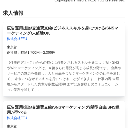
Copyright © ITmedia Inc. All Rights Reserved.
求人情報
広告運用担当/交通費支給/ビジネススキルを身につける/SNSマ
ーケティング/未経験OK
株式会社FFU
東京都
正社員：時給1,700円～2,300円
【仕事内容】<これからの時代に必要とされるスキルを身につける!> SNS
やWebマーケティングは、今後さらに需要が高まる成長分野です。 企業や
サービスの魅力を発信し、人と商品をつなぐマーケティングの仕事を通じ
て、 未来につながるスキルを身につけることができます。 仕事内容 未経
験からスタートした先輩が多数活躍中! まずはお客様とのコミュニケーシ
ョン業務を通じて、...
広告運用担当/交通費支給/SNSマーケティング/髪型自由/SNS運
用が学べる
株式会社FFU
東京都