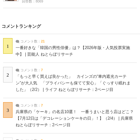
回答数：8069
コメントランキング
コメント数：
21
1
一番好きな「韓国の男性俳優」は？【2026年版・人気投票実施
中】 | 芸能人 ねとらぼリサーチ
コメント数：
7
2
「もっと早く買えば良かった」 カインズの“車内遮光カーテ
ン”が大人気 「プライバシーも保てて安心」「ぐっすり眠れま
した」（2/2） | ライフ ねとらぼリサーチ：2ページ目
コメント数：
7
3
兵庫県の「ケーキ」の名店10選！ 一番うまいと思う店はどこ？
【7月12日は「デコレーションケーキの日」！】（2/4） | 兵庫県
ねとらぼリサーチ：2ページ目