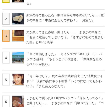
る」
新潟の海で拾った石→割れ目から中をのぞいたら……驚
2
きの中身に「本当にあるんですね！」「お宝だ」
夫が買ってきた赤福→開けたら…… まさかの中身に
3
「お店に電話してしまいそう」「さすがに初めて見まし
た笑」と107万表示
「車に常備しました」 カインズの“1980円クーラーバ
4
ッグ”が評判 「ちょうどいい大きさ」「保冷剤を止め
るベルトが良い」
「何十年ぶり？」 約25年前に表舞台去った“消費税アイ
5
ドル” 現在の姿にネット衝撃「いくつになってもかわ
いい」「また会えるなんて」
しまむらで買った3000円のバッグ→「何か入ってる！」
6
と開けたら…… まさかの中身に「買いに走った」「コ