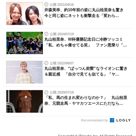
公開 2021/04/16
井森美幸、約10年前の姿に丸山桂里奈も驚き
今と同じ姿にネットも衝撃走る「変わら...
公開 2024/07/19
丸山桂里奈、W杯優勝記念日に冷静ツッコミ
「私、めちゃ痩せてる笑」 ファン悪乗り「...
公開 2022/06/07
丸山桂里奈、“ぱっつん前髪”なライオンに驚き
＆親近感 「自分で見ても似てる」「ヤ...
公開 2020/07/18
「私、馬の生まれ変わりなのか？」 丸山桂里
奈、元競走馬・ヤマカツエースにただなら...
Recommended by