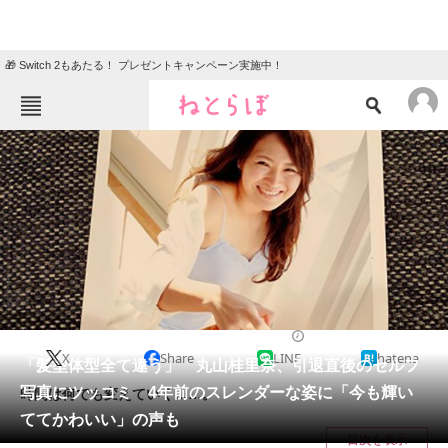
🎁 Switch 2もあたる！ プレゼントキャンペーン実施中！
ねとらぼメニュー
TOP
ニュース
エンタメ
クイズ
グルメ
地域
住まい
教育・育児
動物
リサーチ
2020/10/13 15:50（公開）
X
Share
LINE
hatena
会員記事
「髪型体型全て違う」 丸山桂里奈、引退直後のセルフ
写真にツッコミ 4年前のスレンダーな姿に「今も輝い
時間は何でも変えていく……。
メディア
ててかわいい」の声も
目次を表示
注目記事を集めた総合ページ