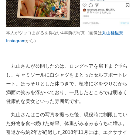
企業向けIT製品の総合サイト
IT製品の技術・比較・事例
本人がツッコまざるを得ない4年前の写真（画像は
丸山桂里奈
製造業のIT導入・活用を支援
Instagram
から）
モノづくり技術者専門サイト
エレクトロニクス専門サイト
丸山さんが公開したのは、ロングヘアを肩下まで垂ら
電子設計の基本と応用
し、キャミソールに白シャツをまとったセルフポートレ
ート。ほっそりとした体つきで、植物に水をやりながら
エネルギーの専門メディア
満面の笑みを浮かべており、一見したところでは明るく
建設×テクノロジーの最前線
健康的な美女といった雰囲気です。
ちょっと気になるネットの話題
丸山さんはこの写真を撮った後、現役時に制限してい
た好物を食べ続けた結果、体重がみるみるうちに増加。
引退から約2年が経過した2018年11月には、エクササイ