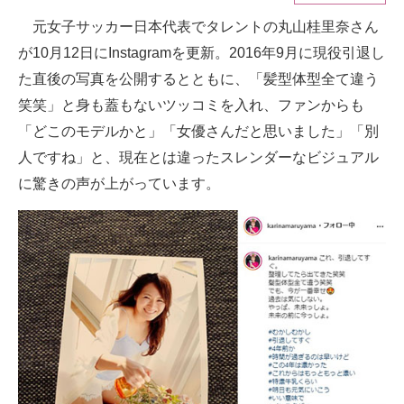
元女子サッカー日本代表でタレントの丸山桂里奈さん
ITの今と未来を見通す
が10月12日にInstagramを更新。2016年9月に現役引退し
スマホと通信の最新トレンド
た直後の写真を公開するとともに、「髪型体型全て違う
笑笑」と身も蓋もないツッコミを入れ、ファンからも
進化するPCとデバイスの未来
「どこのモデルかと」「女優さんだと思いました」「別
好きが集まる 比べて選べる
人ですね」と、現在とは違ったスレンダーなビジュアル
に驚きの声が上がっています。
ビジネスと働き方のヒント
AI活用のいまが分かる
企業ITのトレンドを詳説
経営リーダーのコミュニティ
マーケ×ITの今がよく分かる
ITエンジニア向け専門サイト