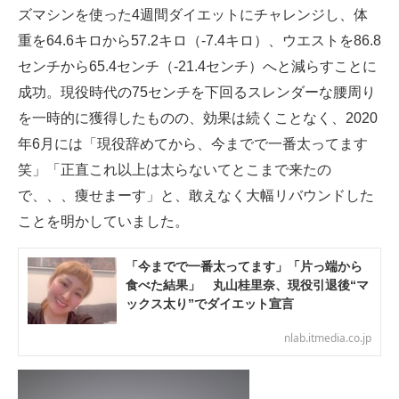
ズマシンを使った4週間ダイエットにチャレンジし、体
重を64.6キロから57.2キロ（-7.4キロ）、ウエストを86.8
センチから65.4センチ（-21.4センチ）へと減らすことに
成功。現役時代の75センチを下回るスレンダーな腰周り
を一時的に獲得したものの、効果は続くことなく、2020
年6月には「現役辞めてから、今までで一番太ってます
笑」「正直これ以上は太らないてとこまで来たの
で、、、痩せまーす」と、敢えなく大幅リバウンドした
ことを明かしていました。
「今までで一番太ってます」「片っ端から
食べた結果」 丸山桂里奈、現役引退後“マ
ックス太り”でダイエット宣言
nlab.itmedia.co.jp