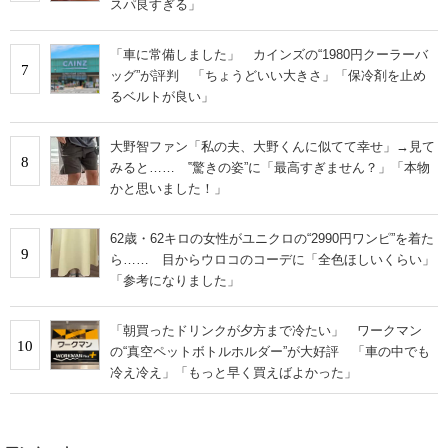
スパ良すぎる」
「車に常備しました」 カインズの“1980円クーラーバ
7
ッグ”が評判 「ちょうどいい大きさ」「保冷剤を止め
るベルトが良い」
大野智ファン「私の夫、大野くんに似てて幸せ」→見て
8
みると…… ‟驚きの姿”に「最高すぎません？」「本物
かと思いました！」
62歳・62キロの女性がユニクロの“2990円ワンピ”を着た
9
ら…… 目からウロコのコーデに「全色ほしいくらい」
「参考になりました」
「朝買ったドリンクが夕方まで冷たい」 ワークマン
10
の“真空ペットボトルホルダー”が大好評 「車の中でも
冷え冷え」「もっと早く買えばよかった」