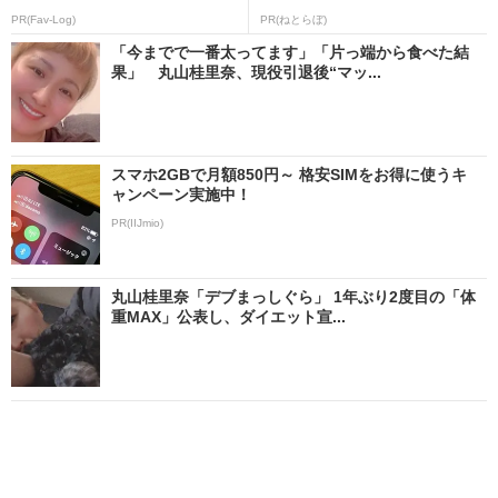
PR(Fav-Log)
PR(ねとらぼ)
「今までで一番太ってます」「片っ端から食べた結
果」 丸山桂里奈、現役引退後“マッ...
スマホ2GBで月額850円～ 格安SIMをお得に使うキ
ャンペーン実施中！
PR(IIJmio)
丸山桂里奈「デブまっしぐら」 1年ぶり2度目の「体
重MAX」公表し、ダイエット宣...