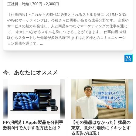
正社員：時給1,700円～2,300円
【仕事内容】<これからの時代に必要とされるスキルを身につける!> SNS
やWebマーケティングは、今後さらに需要が高まる成長分野です。 企業や
サービスの魅力を発信し、人と商品をつなぐマーケティングの仕事を通じ
て、 未来につながるスキルを身につけることができます。 仕事内容 未経
験からスタートした先輩が多数活躍中! まずはお客様とのコミュニケーシ
ョン業務を通じて、...
今、あなたにオススメ
FPが解説！Apple製品を分割手
【その発想はなかった】猛暑の
数料0円で入手する方法とは？
東京、意外な場所にドキッとす
る広告が出現！