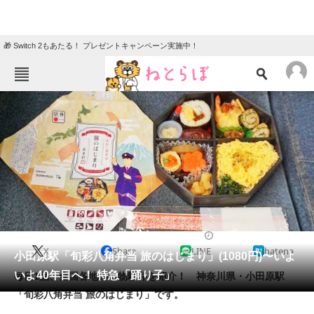
🎁 Switch 2もあたる！ プレゼントキャンペーン実施中！
ねとらぼメニュー
TOP
ニュース
エンタメ
クイズ
グルメ
地域
住まい
教育・育児
動物
リサーチ
2020/10/24 09:00（公開）
X
Share
LINE
hatena
会員記事
小田原駅「旬彩八角弁当 旅のはじまり」(1080円)〜いよ
いよ40年目へ！ 特急「踊り子」
毎日1品、全国各地の名物駅弁を紹介！ 神奈川県・小田原駅
メディア
「旬彩八角弁当 旅のはじまり」です。
注目記事を集めた総合ページ