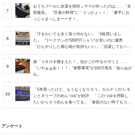
おうちプールに友達を招待→ママが作ったのは……「全
7
部最高」 “圧巻の料理”に「うっひょ～！」「勝手にお
っじゃまっしまーーす！」
「汗をかいても全く張り付かない」「6枚買いまし
8
た」 ワークマンの“580円Tシャツ”が安いのに優秀
「ひんやりした着心地が気持ちいい」「洗濯してもヘタ
らない」
娘「コオロギ捕まえた！」虫かごの中をのぞくと……
9
「いやぁぁあ！！！」“衝撃事実”が160万再生「知らぬが
仏」
「5本買ったけど、もうなくなりそう」カルディの“レモ
10
ンとオリーブのめんつゆ”が好評 「このつゆを摂取し
たいからそうめんを食べてる」「食欲のない時でもコレ
で食べられる」
アンケート