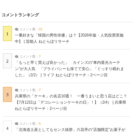
コメントランキング
コメント数：
21
1
一番好きな「韓国の男性俳優」は？【2026年版・人気投票実施
中】 | 芸能人 ねとらぼリサーチ
コメント数：
7
2
「もっと早く買えば良かった」 カインズの“車内遮光カーテ
ン”が大人気 「プライバシーも保てて安心」「ぐっすり眠れま
した」（2/2） | ライフ ねとらぼリサーチ：2ページ目
コメント数：
7
3
兵庫県の「ケーキ」の名店10選！ 一番うまいと思う店はどこ？
【7月12日は「デコレーションケーキの日」！】（2/4） | 兵庫県
ねとらぼリサーチ：2ページ目
コメント数：
5
4
「北海道土産としてもセンス抜群」六花亭の“店舗限定”お菓子が