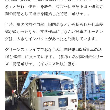
企業向けIT製品の総合サイト
ぎ」と急行「伊豆」を統合、東京〜伊豆急下田・修善寺
間の特急として運行を開始した特急「踊り子」。
IT製品の技術・比較・事例
当時、鳥の名前や自然、旧国名などから採られた列車愛
製造業のIT導入・活用を支援
称が多かったなか、文学作品にちなんだ列車のネーミン
モノづくり技術者専門サイト
グは、大きなインパクトがあったと記憶しています。
エレクトロニクス専門サイト
グリーンストライプでおなじみ、国鉄形185系電車の活
躍も40年目に入っています。（参考）名列車列伝シリー
電子設計の基本と応用
ズ「特急踊り子」（イカロス出版）ほか
エネルギーの専門メディア
建設×テクノロジーの最前線
ちょっと気になるネットの話題