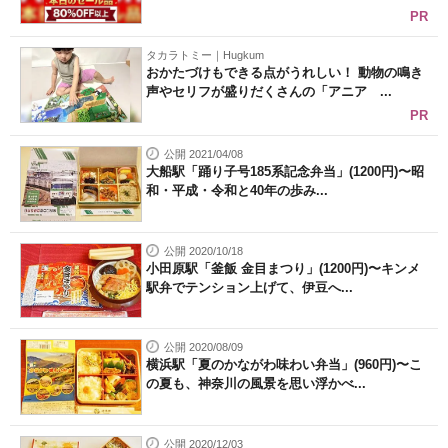
PR
タカラトミー｜Hugkum
おかたづけもできる点がうれしい！ 動物の鳴き
声やセリフが盛りだくさんの「アニア ...
PR
公開 2021/04/08
大船駅「踊り子号185系記念弁当」(1200円)〜昭
和・平成・令和と40年の歩み...
公開 2020/10/18
小田原駅「釜飯 金目まつり」(1200円)〜キンメ
駅弁でテンション上げて、伊豆へ...
公開 2020/08/09
横浜駅「夏のかながわ味わい弁当」(960円)〜こ
の夏も、神奈川の風景を思い浮かべ...
公開 2020/12/03