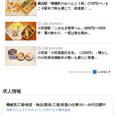
横浜駅「崎陽軒のおべんとう秋」(730円)〜いま
こそ駅弁で秋を感じて、鉄道旅！ ...
公開 2020/08/23
小田原駅「こゆるぎ海苔べん」(880円)〜2020
年・夏の終わり、一度は海を眺め...
公開 2021/12/04
小田原「小田原提灯弁当」（1300円）：懐かし
の小田原名物駅弁が装いも新たに登場...
Recommended by
求人情報
機械系工場/検査・検品/製造/工場/派遣の仕事/20～40代活躍中
日本マニュファクチャリングサービス株式会社