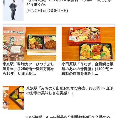
どう働くか』
(FINCHI on GOETHE)
東京駅「味噌カツ・ひつまぶし
小田原駅「うなぎ、金目鯛と銀
風弁当」(1250円)〜愛知万博か
鮭のあいのせ御膳」(1100円)〜
ら15年、いまも駅...
移動の自由を噛みし...
米沢駅「みちのく山形おむすび弁当」(980円)〜山形
のお米の美味しさを実感！ |...
FPが解説！Apple製品を分割手数料0円で入手する