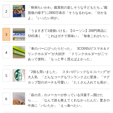
「映画ちいかわ」鑑賞前の楽しそうな子どもたち→“鑑
2
賞後の様子”に2900万表示「そうなるわなw」「分かる
よ」「いったい何が」
「うますぎて1億個いける」【ローソン】268円商品に
3
SNS沸く 「これはガチで美味い」「毎食これがいい」
「車のバーにぴったりだった」 3COINSの“スマホ＆ド
4
リンクホルダー”が大好評 「ドリンクホルダーが二つ
あって便利」「もっと早く買えばよかった」
「2個も買いました」 スタバの“シックなエコバッグ”が
5
大人気 「どんなコーデもワンランク上に変身」「マグ
カップ型のポーチも可愛い」「たくさん入れても肩が痛
くならない」
「萩の月」のメーカーが作っている洋菓子→開けた
6
ら…… 「なんで誰も教えてくれなかったんだ」驚きの
中身に「バレたか」「えっ食べたい」