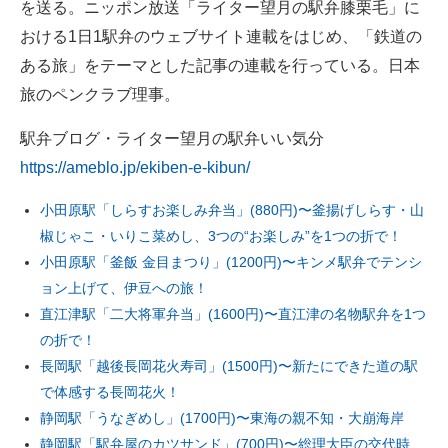
を送る。ニッポン放送「ライター望月の駅弁膝栗毛」に
おける1日1駅弁のウェブサイト連載をはじめ、「鉄道の
ある旅」をテーマとした記事の連載を行っている。日本
旅のペンクラブ理事。
駅弁ブログ・ライター望月の駅弁いい気分
https://ameblo.jp/ekiben-e-kibun/
小田原駅「しらすお楽しみ弁当」(880円)〜釜揚げしらす・山
椒じゃこ・いりこ菜めし、3つの“お楽しみ”を1つの折で！
小田原駅「釜飯 金目まつり」(1200円)〜キンメ駅弁でテンシ
ョン上げて、伊豆への旅！
直江津駅「二大将軍弁当」(1600円)〜直江津の名物駅弁を1つ
の折で！
長岡駅「越後長岡花火寿司」(1500円)〜新たにできた道の駅
で体感する長岡花火！
静岡駅「うなぎめし」(1700円)〜東海の親不知・大崩海岸
静岡駅「駅弁屋のカツサンド」(700円)〜総理大臣の交代時