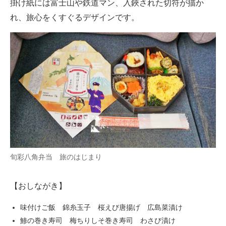
掛け紙には富士山や鉄道マン、入鋏された切符が描か
れ、旅心をくすぐるデザインです。
旬彩八角弁当 旅のはじまり
【おしながき】
味付けご飯 錦糸玉子 桜えび唐揚げ 広島菜漬け
鯵の巻き寿司 梅ちりしそ巻き寿司 わさび漬け