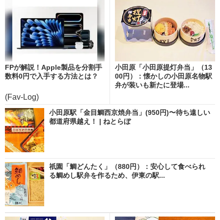
FPが解説！Apple製品を分割手
小田原「小田原提灯弁当」（13
数料0円で入手する方法とは？
00円）：懐かしの小田原名物駅
弁が装いも新たに登場...
(Fav-Log)
小田原駅「金目鯛西京焼弁当」(950円)〜待ち遠しい
都道府県越え！ | ねとらぼ
祇園「鯛どんたく」（880円）：安心して食べられ
る鯛めし駅弁を作るため、伊東の駅...