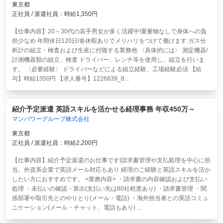
東京都
正社員 / 派遣社員：時給1,350円
【仕事内容】20～30代の若手男女が多く活躍中!重量物なしで身体への負
担少なめ 年間休日120日/各休暇ありでメリハリをつけて働けます ガス分
析計の組立・検査および生産に付随する業務他 〈具体的には〉 測定機器/
計測機器類の組立、検査 ドライバー、レンチ等を使用し、組立を行いま
す。 〈必要経験〉 ドライバーなどによる組立経験、工場経験必須 【給
与】時給1350円 【求人番号】1226839_8...
紹介予定派遣 英語スキルを活かせる経理事務 年収450万～
マンパワーグループ株式会社
東京都
正社員 / 派遣社員：時給2,200円
【仕事内容】紹介予定派遣のお仕事です!請求書管理や支払処理を中心に担
当。外資系企業で英語メール対応もあり 経理のご経験と英語スキルを活か
したい方におすすめです。 <業務内容> ・請求書の内容確認および支払い
処理 ・未払いの確認・算出(支払い先は80社程度あり) ・請求書管理 ・関
係部署や取引先とのやりとり(メール・電話) ・海外担当者との英語コミュ
ニケーション(メール・チャット、電話もあり) ...