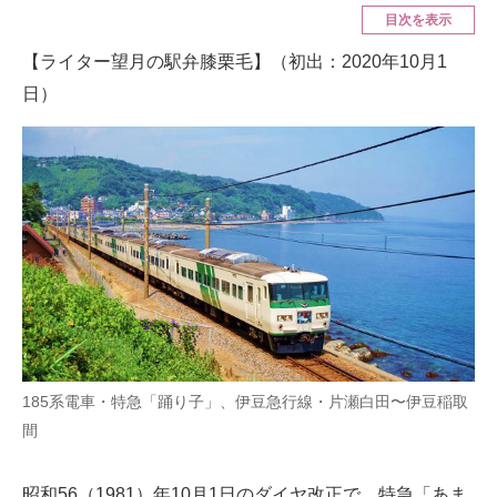
目次を表示
ITの今と未来を見通す
【ライター望月の駅弁膝栗毛】（初出：2020年10月1
日）
スマホと通信の最新トレンド
進化するPCとデバイスの未来
好きが集まる 比べて選べる
ビジネスと働き方のヒント
AI活用のいまが分かる
企業ITのトレンドを詳説
経営リーダーのコミュニティ
185系電車・特急「踊り子」、伊豆急行線・片瀬白田〜伊豆稲取
マーケ×ITの今がよく分かる
間
ITエンジニア向け専門サイト
昭和56（1981）年10月1日のダイヤ改正で、特急「あま