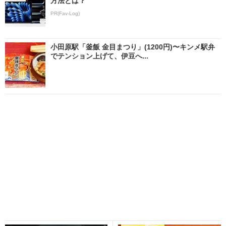
方法とは？
PR(Fav-Log)
小田原駅「釜飯 金目まつり」(1200円)〜キンメ駅弁
でテンション上げて、伊豆へ...