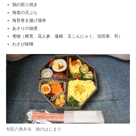
鶏の照り焼き
海老の天ぷら
海苔巻き揚げ蒲串
あさりの佃煮
煮物（椎茸、花人参、蓮根、玉こんにゃく、信田巻、筍）
わさび味噌
旬彩八角弁当 旅のはじまり