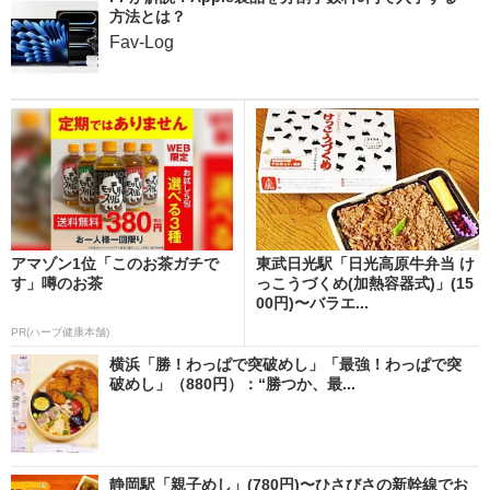
方法とは？
Fav-Log
アマゾン1位「このお茶ガチで
東武日光駅「日光高原牛弁当 け
す」噂のお茶
っこうづくめ(加熱容器式)」(15
00円)〜バラエ...
PR(ハーブ健康本舗)
横浜「勝！わっぱで突破めし」「最強！わっぱで突
破めし」（880円）：“勝つか、最...
静岡駅「親子めし」(780円)〜ひさびさの新幹線でお