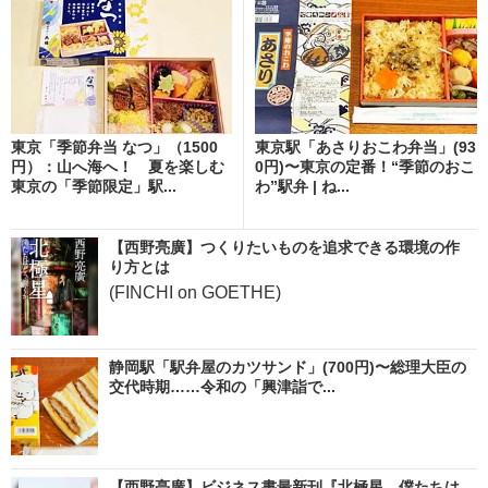
東京「季節弁当 なつ」（1500
東京駅「あさりおこわ弁当」(93
円）：山へ海へ！ 夏を楽しむ
0円)〜東京の定番！“季節のおこ
東京の「季節限定」駅...
わ”駅弁 | ね...
【西野亮廣】つくりたいものを追求できる環境の作
り方とは
(FINCHI on GOETHE)
静岡駅「駅弁屋のカツサンド」(700円)〜総理大臣の
交代時期……令和の「興津詣で...
【西野亮廣】ビジネス書最新刊『北極星 僕たちは