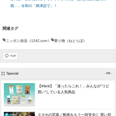
期……令和の「興津詣で」！
関連タグ
ニッポン放送（1242.com）
乗り物（ねとらぼ）
TOP
Special
- PR -
【iHerb】「迷ったらこれ！」みんなが"リピ
買い"している人気商品
スマホの写真／動画をもう一段安全に 買い切