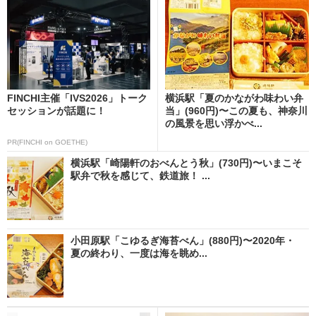
FINCHI主催「IVS2026」トーク
横浜駅「夏のかながわ味わい弁
セッションが話題に！
当」(960円)〜この夏も、神奈川
の風景を思い浮かべ...
PR(FINCHI on GOETHE)
横浜駅「崎陽軒のおべんとう秋」(730円)〜いまこそ
駅弁で秋を感じて、鉄道旅！ ...
小田原駅「こゆるぎ海苔べん」(880円)〜2020年・
夏の終わり、一度は海を眺め...