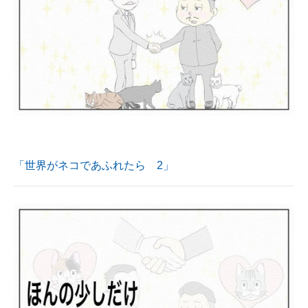
「世界がネコであふれたら 2」