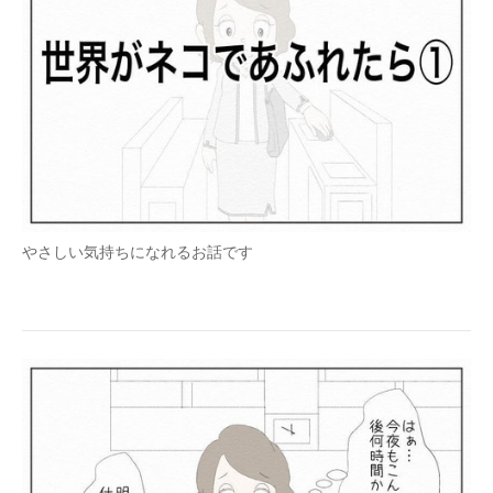
やさしい気持ちになれるお話です