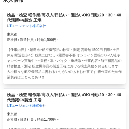
検品・検査 軽作業/高収入/日払い・週払いOK/日勤/20・30・40
代活躍中/製造 工場
UTエージェント株式会社
東京都
正社員 / 派遣社員：時給1,500円～
【仕事内容】<昭島市>航空機部品の検査・測定 高時給1500円 日勤×土日
休み!駅近徒歩4分 残業ほぼなし <履歴書不要 オンライン面接OK><入社キ
ャンペーン実施中!> <業種> 車・バイク・重機系 <仕事内容> 航空機部品の
精密検査・測定 航空機部品の製造工程における検査業務をお任せします!
大小様々な航空機部品に携わるやりがいのあるお仕事です 軽作業のため作
業負荷はほとんどありま...
検品・検査 軽作業/高収入/日払い・週払いOK/日勤/20・30・40
代活躍中/製造 工場
UTエージェント株式会社
東京都
正社員 / 派遣社員：時給1,700円～