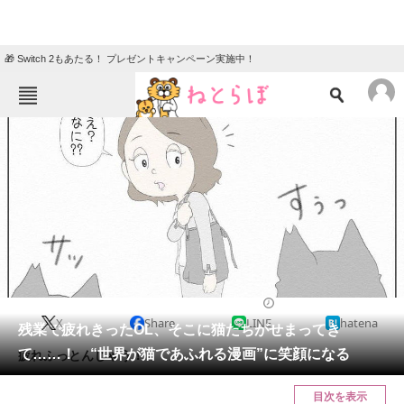
🎁 Switch 2もあたる！ プレゼントキャンペーン実施中！
ねとらぼメニュー
TOP
ニュース
エンタメ
クイズ
グルメ
地域
住まい
教育・育児
動物
リサーチ
2020/11/05 22:00（公開）
X
Share
LINE
hatena
会員記事
残業で疲れきったOL、そこに猫たちがせまってき
て……！ “世界が猫であふれる漫画”に笑顔になる
疲れふっとんじゃう！
メディア
目次を表示
注目記事を集めた総合ページ