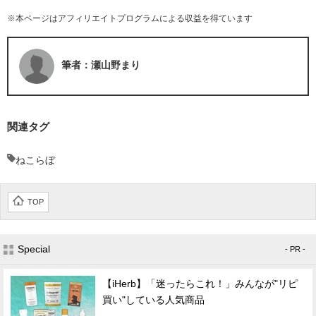
※本ページはアフィリエイトプログラムによる収益を得ています
筆者：瀬山野まり
関連タグ
ねこらぼ
TOP
Special
- PR -
【iHerb】「迷ったらこれ！」みんなが"リピ
買い"している人気商品