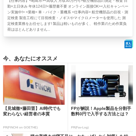
【仕事内容】<昭島市><高収入 月収30万円可>航空機部品の測定・検査 日
勤×土日休み 年休124日!<履歴書不要 オンライン面接OK><入社キャンペー
ン実施中!> <業種> 車・バイク・重機系 <仕事内容> 航空機部品の目視・測
定検査 製造工程にて目視検査・ノギスやマイクロメーターを使用した 測
定検査業務をお任せします! 製品は軽いものが多く、 軽作業のため作業負
荷はほとんどありません...
今、あなたにオススメ
【見城徹×藤田晋】AI時代でも
FPが解説！Apple製品を分割手
変わらない経営者の本質
数料0円で入手する方法とは？
PR(FINCHI on GOETHE)
PR(Fav-Log)