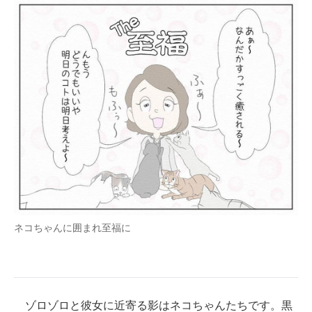
ネコちゃんに囲まれ至福に
ゾロゾロと彼女に近寄る影はネコちゃんたちです。黒