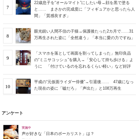
22歳息子を“オールマイト”にしたい母→顔を黒で塗る
7
と…… まさかの完成度に「フィギュアかと思ったら人
間」「質感良すぎ」
眼光鋭い人間不信の子猫→保護後たった2カ月で……31
8
万再生された姿に「全然違う」「本当に愛の力ですね」
「スマホを落として画面を割ってしまった」無印良品
9
の“ミニサコッシュ”を購入→「安心して持ち歩ける」よ
うに 「付けているのを忘れるくらい軽い」など好評
平成の“元仮面ライダー俳優”→引退後…… 47歳になっ
10
た現在の姿に「嘘だろ」「声出た」と108万再生
アンケート
実施中
声が好きな「日本のボーカリスト」は？