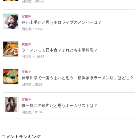
回答数：49509
実施中
歌が上手だと思うホロライブのメンバーは？
回答数：23876
実施中
ラーメンって日本食？それとも中華料理？
回答数：19657
実施中
神奈川県で一番うまいと思う「横浜家系ラーメン店」はどこ？
回答数：8507
実施中
唯一無二の歌声だと思うボーカリストは？
回答数：8104
コメントランキング