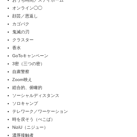
おうち時間／ステイホーム
オンライン◯◯
顔芸／恩返し
カゴパク
鬼滅の刃
クラスター
香水
GoToキャンペーン
3密（三つの密）
自粛警察
Zoom映え
総合的、俯瞰的
ソーシャルディスタンス
ソロキャンプ
テレワーク／ワーケーション
時を戻そう（ぺこぱ）
NiziU（ニジュー）
濃厚接触者