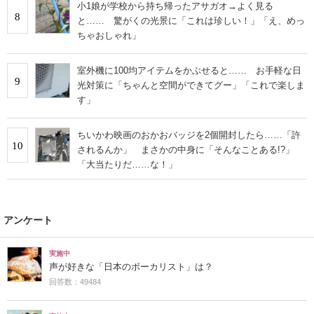
小1娘が学校から持ち帰ったアサガオ→よく見る
8
と…… 驚がくの光景に「これは珍しい！」「え、めっ
ちゃおしゃれ」
室外機に100均アイテムをかぶせると…… お手軽な日
9
光対策に「ちゃんと空間ができてグー」「これで楽しま
す」
ちいかわ映画のおかおバッジを2個開封したら……「許
10
されるんか」 まさかの中身に「そんなことある!?」
「大当たりだ……な！」
アンケート
実施中
声が好きな「日本のボーカリスト」は？
回答数：49484