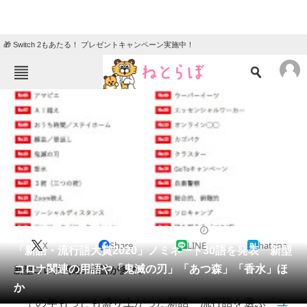
🎁 Switch 2もあたる！ プレゼントキャンペーン実施中！
ねとらぼメニュー
TOP
ニュース
エンタメ
クイズ
グルメ
地域
住まい
教育・育児
動物
リサーチ
2020/11/05 15:25（公開）
X
Share
LINE
hatena
会員記事
「新語・流行語大賞2020」ノミネート30語を発表 新型
コロナ関連の用語や「鬼滅の刃」「あつ森」「香水」ほ
新型コロナ関連の用語が多め。
メディア
か
その年もっとも盛り上がった新語・流行語を選ぶ
「ユ
注目記事を集めた総合ページ