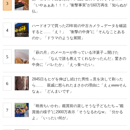
3
「いやぁぁあ！！！」“衝撃事実”が160万再生「知らぬが
仏」
ハードオフで買った23年前の中古カメラ→データを確認
4
すると……「え！」 “衝撃の中身”に「そんなことある
のか」「ドラマのような展開」
「萩の月」のメーカーが作っている洋菓子→開けた
5
ら…… 「なんで誰も教えてくれなかったんだ」驚きの
中身に「バレたか」「えっ食べたい」
2845日もヒゲを伸ばし続けた男性→意を決して剃った
6
ら…… 親戚に怒られたまさかの理由に「えぇwwwそん
なぁ」「どんまいです」
「映画ちいかわ」鑑賞前の楽しそうな子どもたち→“鑑
7
賞後の様子”に2900万表示「そうなるわなw」「分かる
よ」「いったい何が」