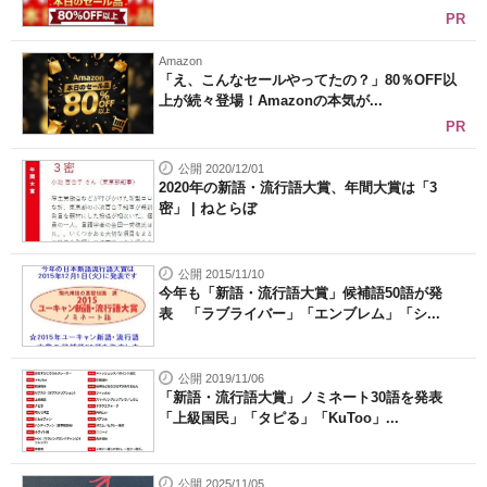
PR
Amazon
「え、こんなセールやってたの？」80％OFF以
上が続々登場！Amazonの本気が...
PR
公開 2020/12/01
2020年の新語・流行語大賞、年間大賞は「3
密」 | ねとらぼ
公開 2015/11/10
今年も「新語・流行語大賞」候補語50語が発
表 「ラブライバー」「エンブレム」「シ...
公開 2019/11/06
「新語・流行語大賞」ノミネート30語を発表
「上級国民」「タピる」「KuToo」...
公開 2025/11/05