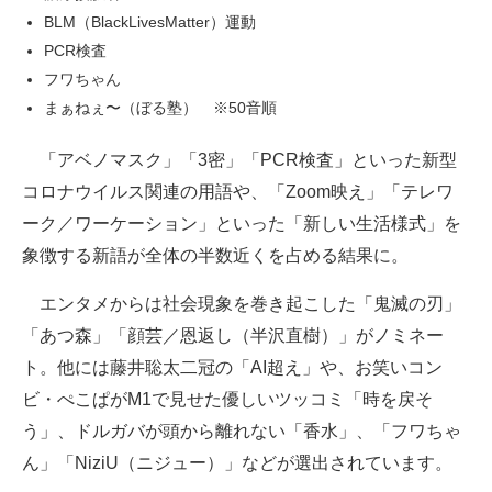
BLM（BlackLivesMatter）運動
PCR検査
フワちゃん
まぁねぇ〜（ぼる塾） ※50音順
「アベノマスク」「3密」「PCR検査」といった新型
コロナウイルス関連の用語や、「Zoom映え」「テレワ
ーク／ワーケーション」といった「新しい生活様式」を
象徴する新語が全体の半数近くを占める結果に。
エンタメからは社会現象を巻き起こした「鬼滅の刃」
「あつ森」「顔芸／恩返し（半沢直樹）」がノミネー
ト。他には藤井聡太二冠の「AI超え」や、お笑いコン
ビ・ぺこぱがM1で見せた優しいツッコミ「時を戻そ
う」、ドルガバが頭から離れない「香水」、「フワちゃ
ん」「NiziU（ニジュー）」などが選出されています。