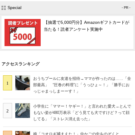
Special
- PR -
【抽選で5,000円分】Amazonギフトカードが
当たる！読者アンケート実施中
アクセスランキング
おうちプールに友達を招待→ママが作ったのは……「全
1
部最高」 “圧巻の料理”に「うっひょ～！」「勝手にお
っじゃまっしまーーす！」
小学生に「ママー！ヤギー！」と言われた愛犬→とんで
2
もない姿が480万表示「どう見ても犬ですけど？って顔
してる」「ストレス消え去った」
娘「コオロギ捕まえた！」虫かごの中をのぞくと……