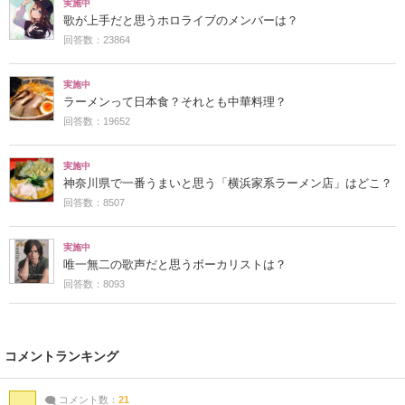
実施中
歌が上手だと思うホロライブのメンバーは？
回答数：23864
実施中
ラーメンって日本食？それとも中華料理？
回答数：19652
実施中
神奈川県で一番うまいと思う「横浜家系ラーメン店」はどこ？
回答数：8507
実施中
唯一無二の歌声だと思うボーカリストは？
回答数：8093
コメントランキング
コメント数：
21