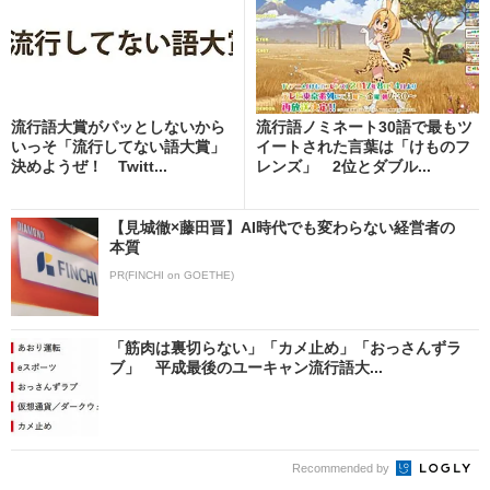
流行語大賞がパッとしないから
流行語ノミネート30語で最もツ
いっそ「流行してない語大賞」
イートされた言葉は「けものフ
決めようぜ！ Twitt...
レンズ」 2位とダブル...
【見城徹×藤田晋】AI時代でも変わらない経営者の
本質
PR(FINCHI on GOETHE)
「筋肉は裏切らない」「カメ止め」「おっさんずラ
ブ」 平成最後のユーキャン流行語大...
Recommended by