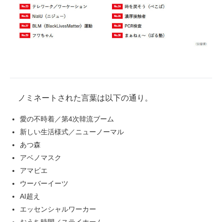
企業向けIT製品の総合サイト
IT製品の技術・比較・事例
製造業のIT導入・活用を支援
モノづくり技術者専門サイト
エレクトロニクス専門サイト
ノミネートされた言葉は以下の通り。
電子設計の基本と応用
愛の不時着／第4次韓流ブーム
新しい生活様式／ニューノーマル
エネルギーの専門メディア
あつ森
アベノマスク
建設×テクノロジーの最前線
アマビエ
ちょっと気になるネットの話題
ウーバーイーツ
AI超え
エッセンシャルワーカー