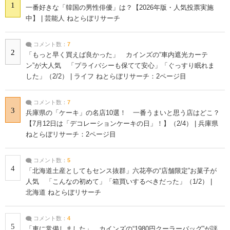
1
一番好きな「韓国の男性俳優」は？【2026年版・人気投票実施
中】 | 芸能人 ねとらぼリサーチ
コメント数：
7
2
「もっと早く買えば良かった」 カインズの“車内遮光カーテ
ン”が大人気 「プライバシーも保てて安心」「ぐっすり眠れま
した」（2/2） | ライフ ねとらぼリサーチ：2ページ目
コメント数：
7
3
兵庫県の「ケーキ」の名店10選！ 一番うまいと思う店はどこ？
【7月12日は「デコレーションケーキの日」！】（2/4） | 兵庫県
ねとらぼリサーチ：2ページ目
コメント数：
5
4
「北海道土産としてもセンス抜群」六花亭の“店舗限定”お菓子が
人気 「こんなの初めて」「箱買いするべきだった」（1/2） |
北海道 ねとらぼリサーチ
コメント数：
4
5
「車に常備しました」 カインズの“1980円クーラーバッグ”が評