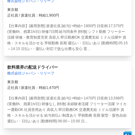
株式会社ジャパン・リリーフ
東京都
正社員 / 派遣社員：時給1,900円
【仕事内容】[雇用形態] 派遣社員 [給与] <時給> 1900円 日収例:17,575円
(実働8h、残業1h/日) 研修7日間:給与同条件 [特徴] シフト勤務 フリーター
活躍 研修・教育制度充実 高収入 即日勤務OK 交通費支給 ミドル活躍中 資
格・スキルを活かせる 早朝勤務 長期 週払い・日払いあり [勤務時間] 05:15
～14:15 日払い・週払い対応で急な出費も安心 置...
飲料業界の配送ドライバー
株式会社ジャパン・リリーフ
東京都
正社員 / 派遣社員：時給1,470円
【仕事内容】[雇用形態] 派遣社員 [給与] <時給> 1470円 日収例:13,598円
(実働8h、残業1h/日) 研修なし [特徴] 未経験者活躍 フリーター活躍 マイカ
ー通勤OK 社員登用あり 高収入 即日勤務OK 交通費支給 ミドル活躍中 資
格・スキルを活かせる 給与前払い制度あり 早朝勤務 長期 髪型・髪色自由
週払い・日払いあり [勤務時間] 06:00～15:00 日...