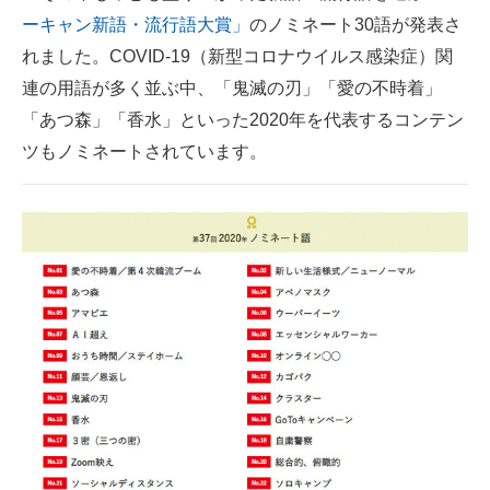
ーキャン新語・流行語大賞」
のノミネート30語が発表さ
ITの今と未来を見通す
れました。COVID-19（新型コロナウイルス感染症）関
連の用語が多く並ぶ中、「鬼滅の刃」「愛の不時着」
スマホと通信の最新トレンド
「あつ森」「香水」といった2020年を代表するコンテン
進化するPCとデバイスの未来
ツもノミネートされています。
好きが集まる 比べて選べる
ビジネスと働き方のヒント
AI活用のいまが分かる
企業ITのトレンドを詳説
経営リーダーのコミュニティ
マーケ×ITの今がよく分かる
ITエンジニア向け専門サイト