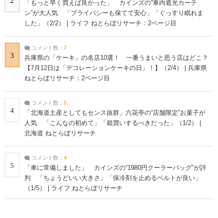
2
「もっと早く買えば良かった」 カインズの“車内遮光カーテ
ン”が大人気 「プライバシーも保てて安心」「ぐっすり眠れま
した」（2/2） | ライフ ねとらぼリサーチ：2ページ目
コメント数：
7
3
兵庫県の「ケーキ」の名店10選！ 一番うまいと思う店はどこ？
【7月12日は「デコレーションケーキの日」！】（2/4） | 兵庫県
ねとらぼリサーチ：2ページ目
コメント数：
5
4
「北海道土産としてもセンス抜群」六花亭の“店舗限定”お菓子が
人気 「こんなの初めて」「箱買いするべきだった」（1/2） |
北海道 ねとらぼリサーチ
コメント数：
4
5
「車に常備しました」 カインズの“1980円クーラーバッグ”が評
判 「ちょうどいい大きさ」「保冷剤を止めるベルトが良い」
（1/5） | ライフ ねとらぼリサーチ