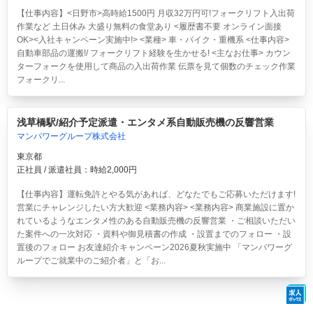
【仕事内容】<日野市>高時給1500円 月収32万円可!フォークリフト入出荷
作業など 土日休み 大盛り無料の食堂あり <履歴書不要 オンライン面接
OK><入社キャンペーン実施中!> <業種> 車・バイク・重機系 <仕事内容>
自動車部品の運搬!/ フォークリフト経験を生かせる! <主なお仕事> カウン
ターフォークを使用して商品の入出荷作業 伝票を見て個数のチェック作業
フォークリ...
浅草橋駅/紹介予定派遣・エンタメ系自動販売機の反響営業
マンパワーグループ株式会社
東京都
正社員 / 派遣社員：時給2,000円
【仕事内容】運転免許とやる気があれば、どなたでもご応募いただけます!
営業にチャレンジしたい方大歓迎 <業務内容> <業務内容> 商業施設に置か
れているようなエンタメ性のある自動販売機の反響営業 ・ご相談いただい
た案件への一次対応 ・資料や御見積書の作成 ・設置までのフォロー ・設
置後のフォロー お友達紹介キャンペーン2026夏秋実施中 「マンパワーグ
ループでご就業中のご紹介者」と「お...