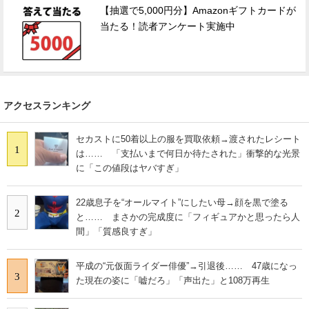
【抽選で5,000円分】Amazonギフトカードが
当たる！読者アンケート実施中
アクセスランキング
セカストに50着以上の服を買取依頼→渡されたレシート
1
は…… 「支払いまで何日か待たされた」衝撃的な光景
に「この値段はヤバすぎ」
22歳息子を“オールマイト”にしたい母→顔を黒で塗る
2
と…… まさかの完成度に「フィギュアかと思ったら人
間」「質感良すぎ」
平成の“元仮面ライダー俳優”→引退後…… 47歳になっ
3
た現在の姿に「嘘だろ」「声出た」と108万再生