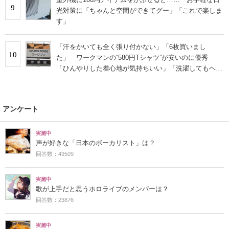
9
光対策に「ちゃんと空間ができてグー」「これで楽しま
す」
「汗をかいても全く張り付かない」「6枚買いまし
10
た」 ワークマンの“580円Tシャツ”が安いのに優秀
「ひんやりした着心地が気持ちいい」「洗濯してもヘタ
らない」
アンケート
実施中
声が好きな「日本のボーカリスト」は？
回答数：49509
実施中
歌が上手だと思うホロライブのメンバーは？
回答数：23876
実施中