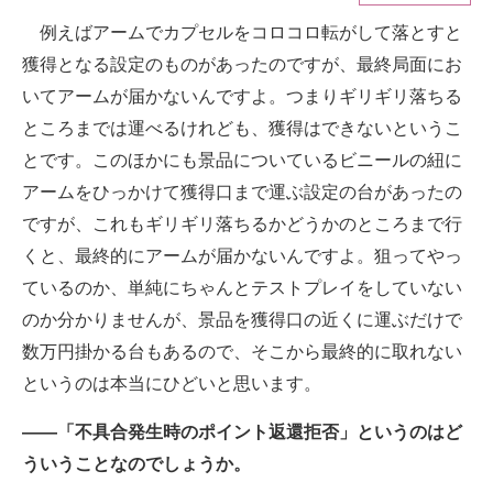
例えばアームでカプセルをコロコロ転がして落とすと
ITの今と未来を見通す
獲得となる設定のものがあったのですが、最終局面にお
スマホと通信の最新トレンド
いてアームが届かないんですよ。つまりギリギリ落ちる
ところまでは運べるけれども、獲得はできないというこ
進化するPCとデバイスの未来
とです。このほかにも景品についているビニールの紐に
好きが集まる 比べて選べる
アームをひっかけて獲得口まで運ぶ設定の台があったの
ですが、これもギリギリ落ちるかどうかのところまで行
ビジネスと働き方のヒント
くと、最終的にアームが届かないんですよ。狙ってやっ
AI活用のいまが分かる
ているのか、単純にちゃんとテストプレイをしていない
のか分かりませんが、景品を獲得口の近くに運ぶだけで
企業ITのトレンドを詳説
数万円掛かる台もあるので、そこから最終的に取れない
経営リーダーのコミュニティ
というのは本当にひどいと思います。
マーケ×ITの今がよく分かる
――「不具合発生時のポイント返還拒否」というのはど
ういうことなのでしょうか。
ITエンジニア向け専門サイト