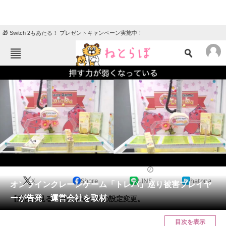
🎁 Switch 2もあたる！ プレゼントキャンペーン実施中！
ねとらぼメニュー
TOP
ニュース
エンタメ
クイズ
グルメ
地域
住まい
教育・育児
動物
リサーチ
2020/11/23 12:30（公開）
X
Share
LINE
hatena
会員記事
オンラインクレーンゲーム「トレバ」巡り被害プレイヤ
ーが告発 運営会社を取材
【動画で見る】連続プレイ中の設定変更。
メディア
目次を表示
注目記事を集めた総合ページ