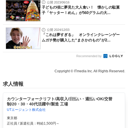
公開 2023/06/16
子どもの頃に夢見た大人食い！ 懐かしの駄菓
子「ヤッター！めん」が560グラムの大...
公開 2024/12/03
「これは夢すぎる」 オンラインクレーンゲー
ムガチ勢が購入した“まさかのもの”が2...
Recommended by
Copyright © ITmedia Inc. All Rights Reserved.
求人情報
カウンターフォークリフト/高収入/日払い・週払いOK/交替
制/20・30・40代活躍中/製造 工場
UTエージェント株式会社
東京都
正社員 / 派遣社員：時給1,500円～