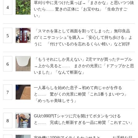
草刈り中に見つけた葉っぱ→「まさかな」と思いつつ抜
4
いたら…… 驚きの正体に「お宝やね」「生命力すご
い」
「スマホを落として画面を割ってしまった」無印良品
5
の“ミニサコッシュ”を購入→「安心して持ち歩ける」よ
うに 「付けているのを忘れるくらい軽い」など好評
「もうそれにしか見えない」2児ママが買ったテーブル
6
→上から見ると…… まさかの光景に「ドアップかと思
いました」「なんて斬新な」
一人暮らしを始めた息子→初めて肉じゃがを作る
7
と…… 驚がくの光景に称賛「これ1番うまいやつ」
「めっちゃ美味しそう」
GUの990円Tシャツに穴を開けてボタンをつける
8
と…… 完成した斬新すぎる一品に称賛「これすごい」
室外機に100均アイテムをかぶせると…… お手軽な日