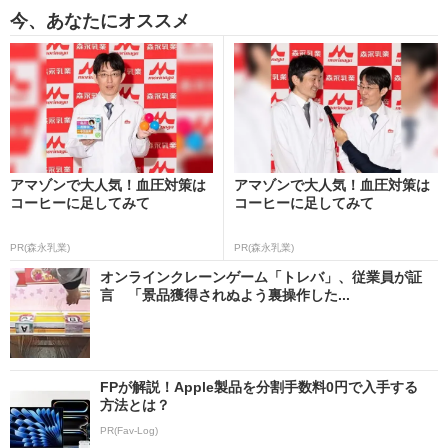
今、あなたにオススメ
アマゾンで大人気！血圧対策は
アマゾンで大人気！血圧対策は
コーヒーに足してみて
コーヒーに足してみて
PR(森永乳業)
PR(森永乳業)
オンラインクレーンゲーム「トレバ」、従業員が証
言 「景品獲得されぬよう裏操作した...
FPが解説！Apple製品を分割手数料0円で入手する
方法とは？
PR(Fav-Log)