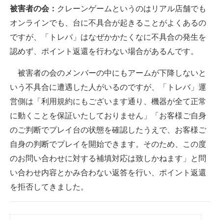
被害者の会：
クレーンゲームというのはリアル店舗でも
企業向けIT製品の総合サイト
オンラインでも、台に不具合が起きることがよくあるの
IT製品の技術・比較・事例
ですが、「トレバ」はなぜかかたくなに不具合の発生を
認めず、ポイント返還を行わない場合があるんです。
製造業のIT導入・活用を支援
被害者の会のメンバーの中にもアームが下降しないと
モノづくり技術者専門サイト
いう不具合に遭遇した人がいるのですが、「トレバ」運
エレクトロニクス専門サイト
営側は「利用規約にもございます通り、機器が全て正常
に動くことを保証いたしておりません」「お客様ご自身
電子設計の基本と応用
のご判断でプレイ台の状態を確認したうえで、お客様ご
エネルギーの専門メディア
自身の判断でプレイを開始できます。そのため、この度
のお問い合わせに対する補填対応は致しかねます」と問
建設×テクノロジーの最前線
い合わせ内容とかみ合わない返答を行い、ポイント返還
ちょっと気になるネットの話題
を拒否してきました。