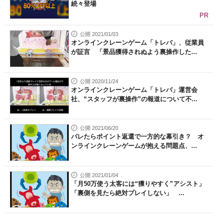
続々登場
PR
公開 2021/01/03
オンラインクレーンゲーム「トレバ」、従業員
が証言 「景品獲得されぬよう裏操作した...
公開 2020/11/24
オンラインクレーンゲーム「トレバ」運営会
社、“スタッフが裏操作”の報道について不...
公開 2021/06/20
バレたらポイント返還で一方的な幕引き？ オ
ンラインクレーンゲームが抱える問題点、...
公開 2021/01/04
「月50万使う太客には“獲りやすく”アシスト」
「裏側を見たら絶対プレイしない」 ...