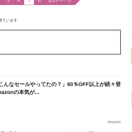
3
4
5
6
次のページ
得ています
こんなセールやってたの？」80％OFF以上が続々登
azonの本気が...
Amazon