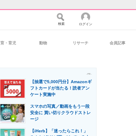
検索
ログイン
教育・育児
動物
リサーチ
会員記事
バイスの未来
好きが集まる 比べて選べる
- PR -
【抽選で5,000円分】Amazonギ
コミュニティ
マーケ×ITの今がよく分かる
フトカードが当たる！読者アン
ケート実施中
スマホの写真／動画をもう一段
・活用を支援
安全に 買い切りクラウドストレ
ージ
【iHerb】「迷ったらこれ！」