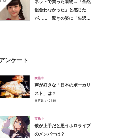
ネットで買った着物→「全然
似合わなかった」と感じた
が…… 驚きの姿に「矢沢あ
い作品から飛び出してきたの
かと」「どんどん着てほし
い」
アンケート
実施中
声が好きな「日本のボーカリ
スト」は？
回答数：49480
実施中
歌が上手だと思うホロライブ
のメンバーは？