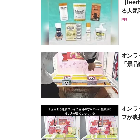
【iH
る人気
PR
オンラ
「景品
オンラ
フが裏