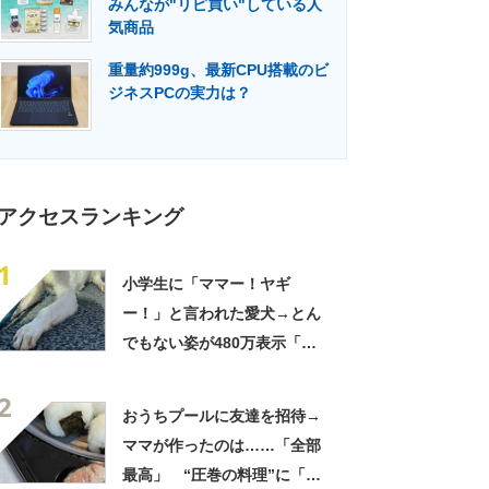
みんなが"リピ買い"している人
門メディア
建設×テクノロジーの最前線
気商品
重量約999g、最新CPU搭載のビ
ジネスPCの実力は？
アクセスランキング
1
小学生に「ママー！ヤギ
ー！」と言われた愛犬→とん
でもない姿が480万表示「ど
う見ても犬ですけど？って顔
2
してる」「ストレス消え去っ
おうちプールに友達を招待→
た」
ママが作ったのは……「全部
最高」 “圧巻の料理”に「う