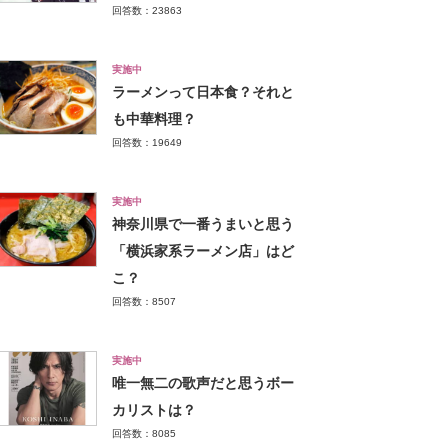
回答数：23863
実施中
ラーメンって日本食？それと
も中華料理？
回答数：19649
実施中
神奈川県で一番うまいと思う
「横浜家系ラーメン店」はど
こ？
回答数：8507
実施中
唯一無二の歌声だと思うボー
カリストは？
回答数：8085