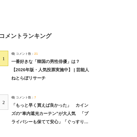
コメントランキング
コメント数：
21
1
一番好きな「韓国の男性俳優」は？
【2026年版・人気投票実施中】 | 芸能人
ねとらぼリサーチ
コメント数：
7
2
「もっと早く買えば良かった」 カイン
ズの“車内遮光カーテン”が大人気 「プ
ライバシーも保てて安心」「ぐっすり眠
れました」（2/2） | ライフ ねとらぼリ