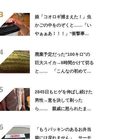
っひょ～！」「勝手におっじ
3
ゃまっしまーーす！」
娘「コオロギ捕まえた！」虫
かごの中をのぞくと……「い
やぁぁあ！！！」“衝撃事
実”が160万再生「知らぬが
4
仏」
廃棄予定だった“100キロ”の
巨大スイカ→8時間かけて切る
と…… 「こんなの初めて見
た」まさかの中身が450万再
5
生「すごすぎやろw」
2845日もヒゲを伸ばし続けた
男性→意を決して剃った
ら…… 親戚に怒られたまさ
かの理由に「えぇwwwそんな
6
ぁ」「どんまいです」
「もうパッキンのあるお弁当
箱には戻れません」 サーモ