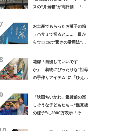
スの“弁当箱”が高評価 「想
像以上に洗いやすい」「ご飯
7
もへばりつかない」
お土産でもらったお菓子の箱
→ハサミで切ると…… 目か
らウロコの“驚きの活用法”に
「知らなかった…」「発想力
8
が羨ましい」
花嫁「自慢していいです
か」 着物にぴったりな“祖母
の手作りアイテム”に「ひえ
ー！」「センスが素晴らし
9
い」「モデルさんかと」
「映画ちいかわ」鑑賞前の楽
しそうな子どもたち→“鑑賞後
の様子”に2900万表示「そう
なるわなw」「分かるよ」
10
「いったい何が」