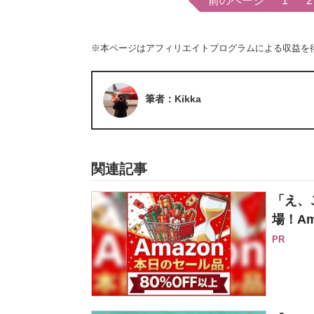
前のページ
1
2
※本ページはアフィリエイトプログラムによる収益を
筆者：Kikka
関連記事
「え、
場！Am
PR