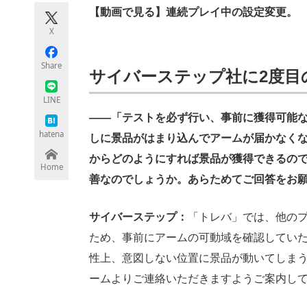
モノづくり技術者専門サイト
エレクトロ
【動画で見る】連続プレイ中の設定変更。
X
Share
サイバーステップ社に2度目
ちょっと気になるネットの話題
LINE
――「テストを必ず行い、事前に獲得可能
hatena
しに景品がはまり込んでアームが届かなく
からどのようにすれば景品が獲得できるの
Home
善なのでしょうか。あらためてご回答をお
サイバーステップ：
「トレバ」では、他の
ため、事前にアームの可動域を確認してい
性上、意図しない位置に景品が動いてしま
ームよりご連絡いただきますようご案内し