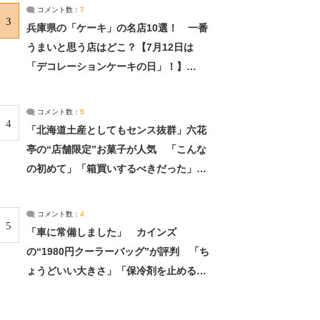
サーチ：2ページ目
コメント数：
7
3
兵庫県の「ケーキ」の名店10選！ 一番
うまいと思う店はどこ？【7月12日は
「デコレーションケーキの日」！】
（2/4） | 兵庫県 ねとらぼリサーチ：2ペ
ージ目
コメント数：
5
4
「北海道土産としてもセンス抜群」六花
亭の“店舗限定”お菓子が人気 「こんな
の初めて」「箱買いするべきだった」
（1/2） | 北海道 ねとらぼリサーチ
コメント数：
4
5
「車に常備しました」 カインズ
の“1980円クーラーバッグ”が評判 「ち
ょうどいい大きさ」「保冷剤を止めるベ
ルトが良い」（1/5） | ライフ ねとらぼ
リサーチ