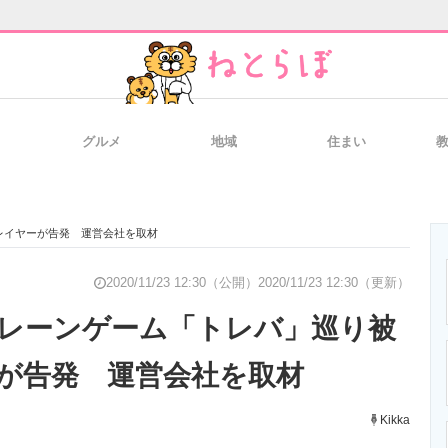
グルメ
地域
住まい
と未来を見通す
スマホと通信の最新トレンド
進化するPCとデ
レイヤーが告発 運営会社を取材
のいまが分かる
企業ITのトレンドを詳説
経営リーダーの
2020/11/23 12:30（公開）
2020/11/23 12:30（更新）
レーンゲーム「トレバ」巡り被
が告発 運営会社を取材
T製品の総合サイト
IT製品の技術・比較・事例
製造業のIT導入
Kikka