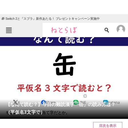
🎁 Switch 2と『スプラ』新作あたる！ プレゼントキャンペーン実施中
ねとらぼメニュー
TOP
ニュース
エンタメ
クイズ
グルメ
地域
住まい
教育・育児
動物
リサーチ
2020/12/09 07:45（公開）
X
Share
LINE
hatena
会員記事
【なんて読む？】今日の難読漢字「缶」の読み方は？
（平仮名3文字で）
ちなみに「かん」は当て字だとか。
メディア
目次を表示
注目記事を集めた総合ページ