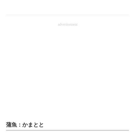
企業向けIT製品の総合サイト
IT製品の技術・比較・事例
advertisement
製造業のIT導入・活用を支援
モノづくり技術者専門サイト
エレクトロニクス専門サイト
電子設計の基本と応用
エネルギーの専門メディア
建設×テクノロジーの最前線
ちょっと気になるネットの話題
蒲魚：かまとと