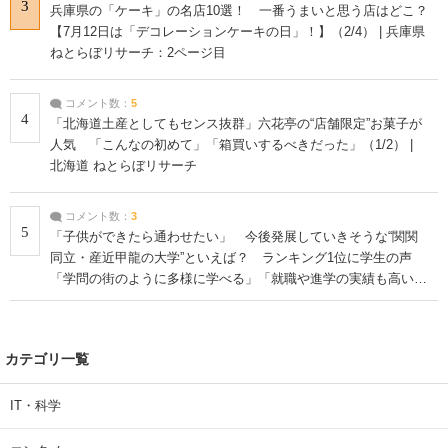
3
兵庫県の「ケーキ」の名店10選！ 一番うまいと思う店はどこ？
【7月12日は「デコレーションケーキの日」！】（2/4） | 兵庫県
ねとらぼリサーチ：2ページ目
コメント数：
5
4
「北海道土産としてもセンス抜群」六花亭の“店舗限定”お菓子が
人気 「こんなの初めて」「箱買いするべきだった」（1/2） |
北海道 ねとらぼリサーチ
コメント数：
3
5
「子供ができたら通わせたい」 今後発展していきそうな“関関
同立・産近甲龍の大学”といえば？ ランキング1位に学生の声
「学問の街のように多様に学べる」「就職や進学の実績も高い」
| 大学 ねとらぼリサーチ
カテゴリ一覧
IT・科学