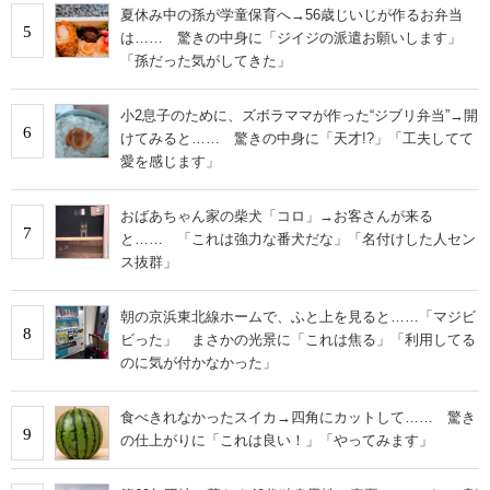
夏休み中の孫が学童保育へ→56歳じいじが作るお弁当
5
は…… 驚きの中身に「ジイジの派遣お願いします」
「孫だった気がしてきた」
小2息子のために、ズボラママが作った“ジブリ弁当”→開
6
けてみると…… 驚きの中身に「天才!?」「工夫してて
愛を感じます」
おばあちゃん家の柴犬「コロ」→お客さんが来る
7
と…… 「これは強力な番犬だな」「名付けした人セン
ス抜群」
朝の京浜東北線ホームで、ふと上を見ると……「マジビ
8
ビった」 まさかの光景に「これは焦る」「利用してる
のに気が付かなかった」
食べきれなかったスイカ→四角にカットして…… 驚き
9
の仕上がりに「これは良い！」「やってみます」