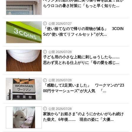
ベランダの窓の外側に突っ張り棒を設置→目か
らウロコの暑さ対策に「もっと早く知りた...
公開 2026/07/27
「使い捨てなので帰りの荷物が減る」 3COIN
Sの“使い捨てリフィルセット”が大...
公開 2026/07/28
子ども用の小さな上靴に刺しゅうしたら……
思わず見とれる仕上がりに「母の愛を感じ...
公開 2026/07/28
「感動して2足買いました」 ワークマンの“23
00円サマーシューズ”が大人気 「...
公開 2026/07/28
家族から“お姫さま”のようにかわいがられ続け
た柴犬、6年後…… 現在の姿に「大優...