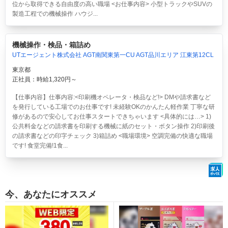
位から取得できる自由度の高い職場 <お仕事内容> 小型トラックやSUVの
製造工程での機械操作 ハウジ...
機械操作・検品・箱詰め
UTエージェント株式会社 AGT南関東第一CU AGT品川エリア 江東第12CL
東京都
正社員：時給1,320円～
【仕事内容】仕事内容:<印刷機オペレータ・検品など!> DMや請求書など
を発行している工場でのお仕事です! 未経験OKのかんたん軽作業 丁寧な研
修があるので安心してお仕事スタートできちゃいます <具体的には…> 1)
公共料金などの請求書を印刷する機械に紙のセット・ボタン操作 2)印刷後
の請求書などの印字チェック 3)箱詰め <職場環境> 空調完備の快適な職場
です! 食堂完備!1食...
今、あなたにオススメ