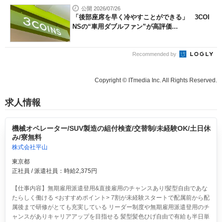
公開 2026/07/26
「後部座席を早く冷やすことができる」 3COI
NSの“車用ダブルファン”が高評価...
Recommended by
Copyright © ITmedia Inc. All Rights Reserved.
求人情報
機械オペレーター/SUV製造の組付検査/交替制/未経験OK/土日休
み/寮無料
株式会社平山
東京都
正社員 / 派遣社員：時給2,375円
【仕事内容】無期雇用派遣登用&直接雇用のチャンスあり!髪型自由であな
たらしく働ける <おすすめポイント> 7割が未経験スタートで配属前から配
属後まで研修がとても充実している リーダー制度や無期雇用派遣登用のチ
ャンスがありキャリアアップを目指せる 髪型髪色ひげ自由で有給も半日単