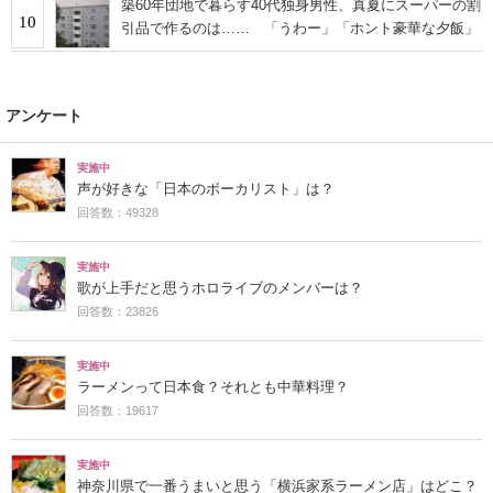
築60年団地で暮らす40代独身男性、真夏にスーパーの割
10
引品で作るのは…… 「うわー」「ホント豪華な夕飯」
アンケート
実施中
声が好きな「日本のボーカリスト」は？
回答数：49328
実施中
歌が上手だと思うホロライブのメンバーは？
回答数：23826
実施中
ラーメンって日本食？それとも中華料理？
回答数：19617
実施中
神奈川県で一番うまいと思う「横浜家系ラーメン店」はどこ？