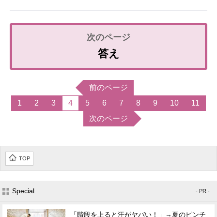
答え
前のページ
1
2
3
4
5
6
7
8
9
10
11
次のページ
TOP
Special
- PR -
「階段を上ると汗がヤバい！」→夏のピンチ