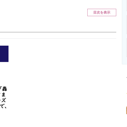
ニクス専門サイト
電子設計の基本と応用
エネルギーの専
目次を表示