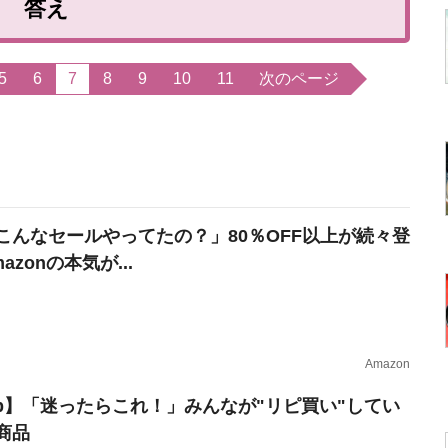
答え
5
6
7
8
9
10
11
次のページ
こんなセールやってたの？」80％OFF以上が続々登
azonの本気が...
Amazon
erb】「迷ったらこれ！」みんなが"リピ買い"してい
商品