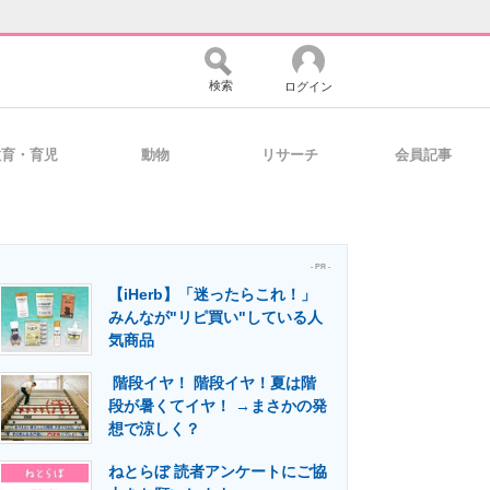
検索
ログイン
教育・育児
動物
リサーチ
会員記事
バイスの未来
好きが集まる 比べて選べる
- PR -
【iHerb】「迷ったらこれ！」
コミュニティ
マーケ×ITの今がよく分かる
みんなが"リピ買い"している人
気商品
階段イヤ！ 階段イヤ！夏は階
・活用を支援
段が暑くてイヤ！ →まさかの発
想で涼しく？
ねとらぼ 読者アンケートにご協