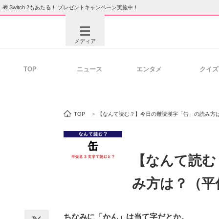
🎁 Switch 2もあたる！ プレゼントキャンペーン実施中！
メディア
TOP
ニュース
エンタメ
クイズ
注目記事を集めた総合ページ
ITの今
TOP
>
【なんて読む？】今日の難読漢字「缶」の読み方
ビジネスと働き方のヒント
AI活用
【なんて読む
み方は？（平
ITエンジニア向け専門サイト
企業向けI
ちなみに「かん」は当て字だとか。