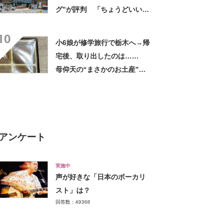
グ”が評判 「ちょうどいい大
きさ」「保冷剤を止めるベル
10
トが良い」
小6娘が修学旅行で栃木へ→帰
宅後、取り出したのは……
母仰天の“まさかのお土産”に
「仕掛けが凄すぎる!!」「娘
から賄賂がw」
アンケート
実施中
声が好きな「日本のボーカリ
スト」は？
回答数：49368