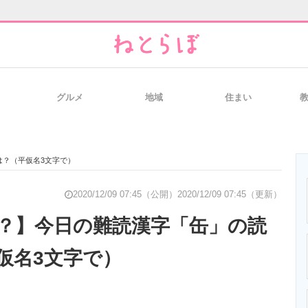
グルメ
地域
住まい
と未来を見通す
スマホと通信の最新トレンド
進化するPCとデ
は？（平仮名3文字で）
のいまが分かる
企業ITのトレンドを詳説
経営リーダーの
2020/12/09 07:45（公開）
2020/12/09 07:45（更新）
？】今日の難読漢字「缶」の読
仮名3文字で）
T製品の総合サイト
IT製品の技術・比較・事例
製造業のIT導入