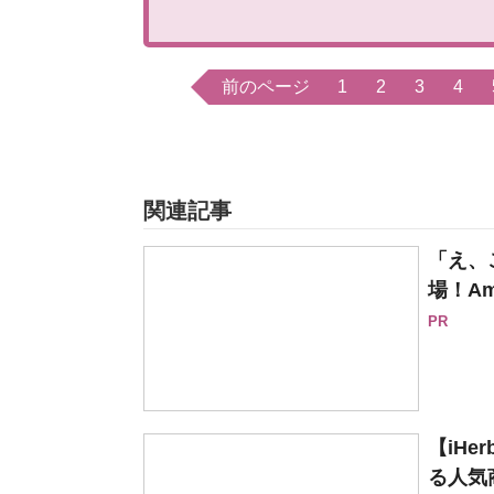
前のページ
1
2
3
4
関連記事
「え、
場！Am
PR
【iH
る人気