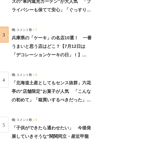
ズの“車内遮光カーテン”が大人気 「プ
ライバシーも保てて安心」「ぐっすり眠
れました」（2/2） | ライフ ねとらぼリ
サーチ：2ページ目
コメント数：
7
3
兵庫県の「ケーキ」の名店10選！ 一番
うまいと思う店はどこ？【7月12日は
「デコレーションケーキの日」！】
（2/4） | 兵庫県 ねとらぼリサーチ：2ペ
ージ目
コメント数：
5
4
「北海道土産としてもセンス抜群」六花
亭の“店舗限定”お菓子が人気 「こんな
の初めて」「箱買いするべきだった」
（1/2） | 北海道 ねとらぼリサーチ
コメント数：
3
5
「子供ができたら通わせたい」 今後発
展していきそうな“関関同立・産近甲龍