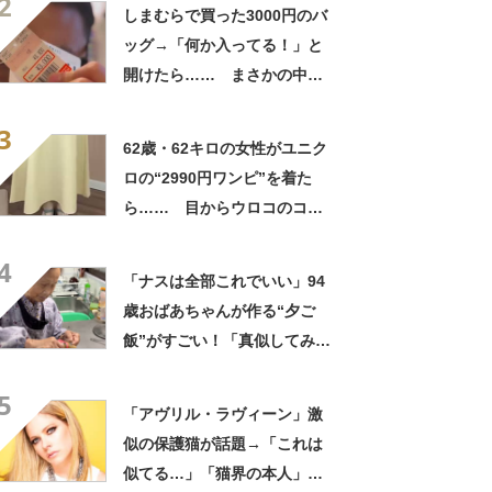
2
笑」と107万表示
しまむらで買った3000円のバ
ッグ→「何か入ってる！」と
開けたら…… まさかの中身
に「買いに走った」「コスパ
3
良すぎる」
62歳・62キロの女性がユニク
ロの“2990円ワンピ”を着た
ら…… 目からウロコのコー
デに「全色ほしいくらい」
4
「参考になりました」
「ナスは全部これでいい」94
歳おばあちゃんが作る“夕ご
飯”がすごい！「真似してみま
す」「憧れます」
5
「アヴリル・ラヴィーン」激
似の保護猫が話題→「これは
似てる…」「猫界の本人」