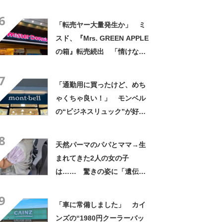
「アイラインまで完璧」里親
6
募集中【海外】
「転売ヤー大量発生か」 ミ
スド、『Mrs. GREEN APPLE
の箱』転売続出 「情けない
と思わないのかな」「呆れる
7
わ」 2500円での出品も
「通勤用に買ったけど、めち
ゃくちゃ良い！」 モンベル
の“ビジネスリュック”が好
評 「615グラムで軽い」
8
「たくさん入る」「満員電車
天然パーマのパパとママ→生
に乗りやすくなった」
まれてきた2人の女の子
は…… 驚きの姿に「遺伝っ
て不思議ですね」
9
「車に常備しました」 カイ
ンズの“1980円クーラーバッ