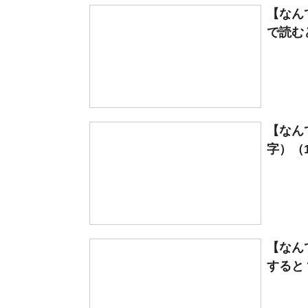
【なん
で読むと？
【なん
字）（1
【なん
すると？）