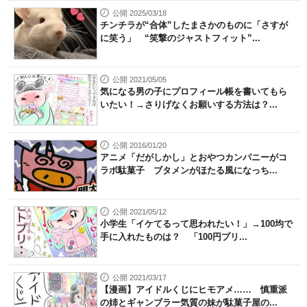
公開 2025/03/18
チンチラが“合体”したまさかのものに「さすが
に笑う」 “笑撃のジャストフィット”...
公開 2021/05/05
気になる男の子にプロフィール帳を書いてもら
いたい！→さりげなくお願いする方法は？...
公開 2016/01/20
アニメ「だがしかし」とおやつカンパニーがコ
ラボ駄菓子 ブタメンがほたる風になっち...
公開 2021/05/12
小学生「イケてるって思われたい！」→100均で
手に入れたものは？ 「100円プリ...
公開 2021/03/17
【漫画】アイドルくじにヒモアメ…… 慎重派
の姉とギャンブラー気質の妹が駄菓子屋の...