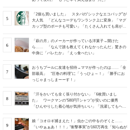
「2個も買いました」 スタバの“シックなエコバッグ”が
5
大人気 「どんなコーデもワンランク上に変身」「マグ
カップ型のポーチも可愛い」「たくさん入れても肩が痛
くならない」
「萩の月」のメーカーが作っている洋菓子→開けた
6
ら…… 「なんで誰も教えてくれなかったんだ」驚きの
中身に「バレたか」「えっ食べたい」
おうちプールに友達を招待→ママが作ったのは……「全
7
部最高」 “圧巻の料理”に「うっひょ～！」「勝手にお
っじゃまっしまーーす！」
「汗をかいても全く張り付かない」「6枚買いまし
8
た」 ワークマンの“580円Tシャツ”が安いのに優秀
「ひんやりした着心地が気持ちいい」「洗濯してもヘタ
らない」
娘「コオロギ捕まえた！」虫かごの中をのぞくと……
9
「いやぁぁあ！！！」“衝撃事実”が160万再生「知らぬが