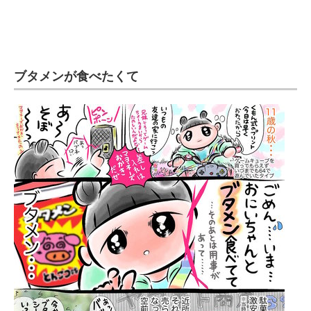
企業向けIT製品の総合サイト
IT製品の技術・比較・事例
ブタメンが食べたくて
製造業のIT導入・活用を支援
モノづくり技術者専門サイト
エレクトロニクス専門サイト
電子設計の基本と応用
エネルギーの専門メディア
建設×テクノロジーの最前線
ちょっと気になるネットの話題