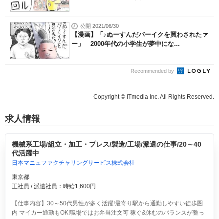
公開 2021/06/30
【漫画】「♪ぬーすんだバーイクを買わされたァ
ー」 2000年代の小学生が夢中にな...
Recommended by
Copyright © ITmedia Inc. All Rights Reserved.
求人情報
機械系工場/組立・加工・プレス/製造/工場/派遣の仕事/20～40
代活躍中
日本マニュファクチャリングサービス株式会社
東京都
正社員 / 派遣社員：時給1,600円
【仕事内容】30～50代男性が多く活躍!最寄り駅から通勤しやすい徒歩圏
内 マイカー通勤もOK!職場ではお弁当注文可 稼ぐ&休むのバランスが整っ