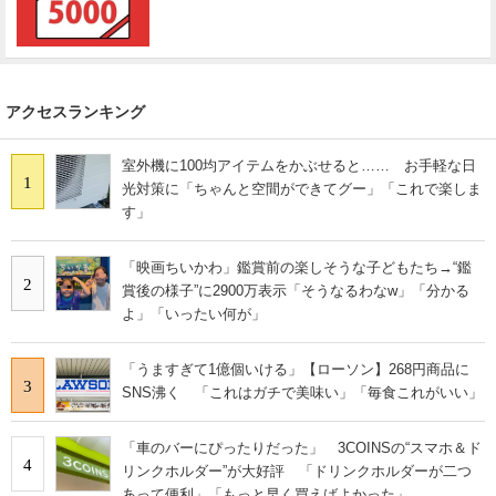
アクセスランキング
室外機に100均アイテムをかぶせると…… お手軽な日
1
光対策に「ちゃんと空間ができてグー」「これで楽しま
す」
「映画ちいかわ」鑑賞前の楽しそうな子どもたち→“鑑
2
賞後の様子”に2900万表示「そうなるわなw」「分かる
よ」「いったい何が」
「うますぎて1億個いける」【ローソン】268円商品に
3
SNS沸く 「これはガチで美味い」「毎食これがいい」
「車のバーにぴったりだった」 3COINSの“スマホ＆ド
4
リンクホルダー”が大好評 「ドリンクホルダーが二つ
あって便利」「もっと早く買えばよかった」