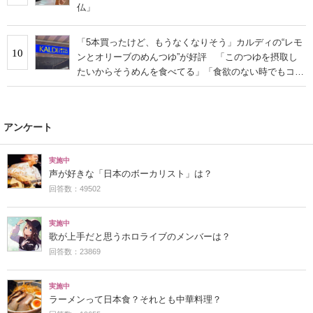
仏」
「5本買ったけど、もうなくなりそう」カルディの“レモ
10
ンとオリーブのめんつゆ”が好評 「このつゆを摂取し
たいからそうめんを食べてる」「食欲のない時でもコレ
で食べられる」
アンケート
実施中
声が好きな「日本のボーカリスト」は？
回答数：49502
実施中
歌が上手だと思うホロライブのメンバーは？
回答数：23869
実施中
ラーメンって日本食？それとも中華料理？