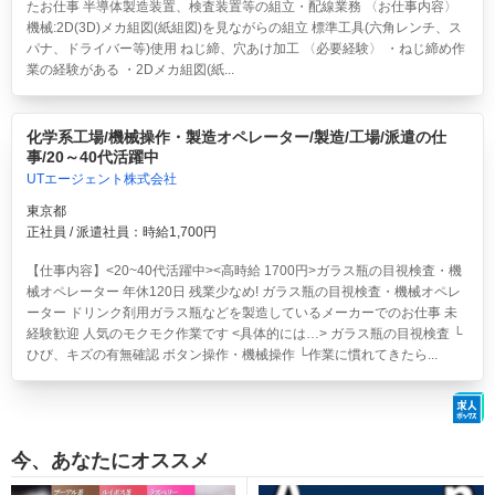
たお仕事 半導体製造装置、検査装置等の組立・配線業務 〈お仕事内容〉
機械:2D(3D)メカ組図(紙組図)を見ながらの組立 標準工具(六角レンチ、ス
パナ、ドライバー等)使用 ねじ締、穴あけ加工 〈必要経験〉 ・ねじ締め作
業の経験がある ・2Dメカ組図(紙...
化学系工場/機械操作・製造オペレーター/製造/工場/派遣の仕
事/20～40代活躍中
UTエージェント株式会社
東京都
正社員 / 派遣社員：時給1,700円
【仕事内容】<20~40代活躍中><高時給 1700円>ガラス瓶の目視検査・機
械オペレーター 年休120日 残業少なめ!
ガラス瓶の目視検査・機械オペレ
ーター ドリンク剤用ガラス瓶などを製造しているメーカーでのお仕事 未
経験歓迎 人気のモクモク作業です <具体的には…> ガラス瓶の目視検査 └
ひび、キズの有無確認 ボタン操作・機械操作 └作業に慣れてきたら...
今、あなたにオススメ