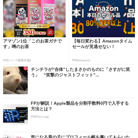
アマゾン1位「このお茶ガチで
【毎日変わる】Amazonタイム
す」噂のお茶
セールが見逃せない！
PR(ハーブ健康本舗)
PR(Amazon)
チンチラが“合体”したまさかのものに「さすがに笑
う」 “笑撃のジャストフィット”...
FPが解説！Apple製品を分割手数料0円で入手する
方法とは？
PR(Fav-Log)
気になる男の子にプロフィール帳を書いてもらいた