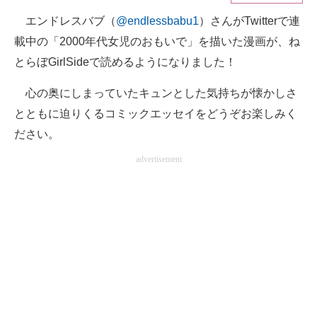
エンドレスバブ（
@endlessbabu1
）さんがTwitterで連
ITの今と未来を見通す
載中の「2000年代女児のおもいで」を描いた漫画が、ね
スマホと通信の最新トレンド
とらぼGirlSideで読めるようになりました！
進化するPCとデバイスの未来
心の奥にしまっていたキュンとした気持ちが懐かしさ
とともに迫りくるコミックエッセイをどうぞお楽しみく
好きが集まる 比べて選べる
ださい。
ビジネスと働き方のヒント
advertisement
AI活用のいまが分かる
企業ITのトレンドを詳説
経営リーダーのコミュニティ
マーケ×ITの今がよく分かる
ITエンジニア向け専門サイト