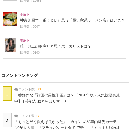
回答数：19655
実施中
神奈川県で一番うまいと思う「横浜家系ラーメン店」はどこ？
回答数：8507
実施中
唯一無二の歌声だと思うボーカリストは？
回答数：8103
コメントランキング
コメント数：
21
1
一番好きな「韓国の男性俳優」は？【2026年版・人気投票実施
中】 | 芸能人 ねとらぼリサーチ
コメント数：
7
2
「もっと早く買えば良かった」 カインズの“車内遮光カーテ
ン”が大人気 「プライバシーも保てて安心」「ぐっすり眠れま