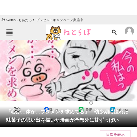
🎁 Switch 2もあたる！ プレゼントキャンペーン実施中！
ねとらぼメニュー
TOP
ニュース
エンタメ
クイズ
グルメ
地域
住まい
教育・育児
動物
リサーチ
2021/01/29 20:00（公開）
X
Share
LINE
hatena
会員記事
「心が…体が…ブタメンを求めてる」 幼少期に憧れた
駄菓子の思い出を描いた漫画が予想外に甘ずっぱい
ブタメン食べたくなってきた。
メディア
目次を表示
注目記事を集めた総合ページ