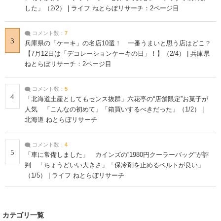
した」（2/2） | ライフ ねとらぼリサーチ：2ページ目
コメント数：
7
3
兵庫県の「ケーキ」の名店10選！ 一番うまいと思う店はどこ？
【7月12日は「デコレーションケーキの日」！】（2/4） | 兵庫県
ねとらぼリサーチ：2ページ目
コメント数：
5
4
「北海道土産としてもセンス抜群」六花亭の“店舗限定”お菓子が
人気 「こんなの初めて」「箱買いするべきだった」（1/2） |
北海道 ねとらぼリサーチ
コメント数：
4
5
「車に常備しました」 カインズの“1980円クーラーバッグ”が評
判 「ちょうどいい大きさ」「保冷剤を止めるベルトが良い」
（1/5） | ライフ ねとらぼリサーチ
カテゴリ一覧