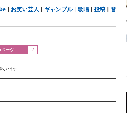
be
|
お笑い芸人
|
ギャンブル
|
歌唱
|
投稿
|
音
のページ
1
2
得ています