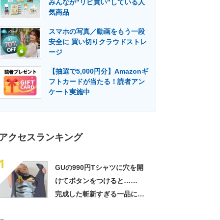
みんなが"リピ買い"している人
門メディア
建設×テクノロジーの最前線
気商品
スマホの写真／動画をもう一段
安全に 買い切りクラウドストレ
ージ
【抽選で5,000円分】Amazonギ
フトカードが当たる！読者アン
ケート実施中
アクセスランキング
1
GUの990円Tシャツに穴を開
けてボタンをつけると……
完成した斬新すぎる一品に称
賛「これすごい」