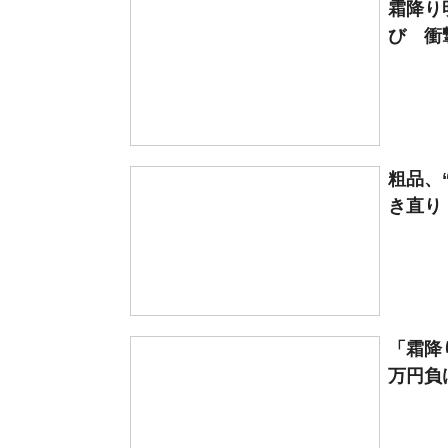
霜降り
び 衝
粗品、
き直り
「霜降
万円負け