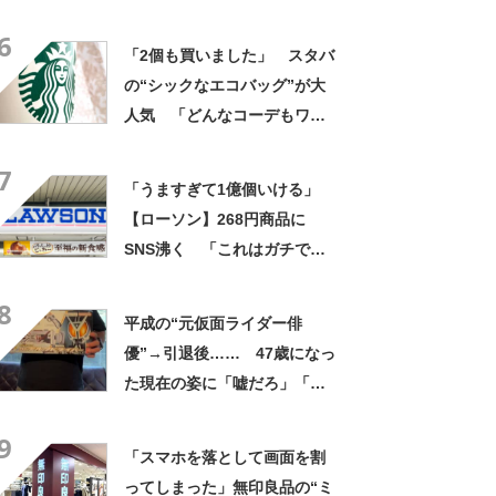
景に「ドアップかと思いまし
6
た」「なんて斬新な」
「2個も買いました」 スタバ
の“シックなエコバッグ”が大
人気 「どんなコーデもワン
ランク上に変身」「マグカッ
7
プ型のポーチも可愛い」「た
「うますぎて1億個いける」
くさん入れても肩が痛くなら
【ローソン】268円商品に
ない」
SNS沸く 「これはガチで美
味い」「毎食これがいい」
8
平成の“元仮面ライダー俳
優”→引退後…… 47歳になっ
た現在の姿に「嘘だろ」「声
出た」と108万再生
9
「スマホを落として画面を割
ってしまった」無印良品の“ミ