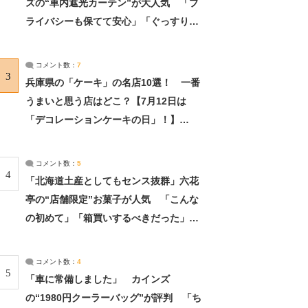
ズの“車内遮光カーテン”が大人気 「プ
ライバシーも保てて安心」「ぐっすり眠
れました」（2/2） | ライフ ねとらぼリ
サーチ：2ページ目
コメント数：
7
3
兵庫県の「ケーキ」の名店10選！ 一番
うまいと思う店はどこ？【7月12日は
「デコレーションケーキの日」！】
（2/4） | 兵庫県 ねとらぼリサーチ：2ペ
ージ目
コメント数：
5
4
「北海道土産としてもセンス抜群」六花
亭の“店舗限定”お菓子が人気 「こんな
の初めて」「箱買いするべきだった」
（1/2） | 北海道 ねとらぼリサーチ
コメント数：
4
5
「車に常備しました」 カインズ
の“1980円クーラーバッグ”が評判 「ち