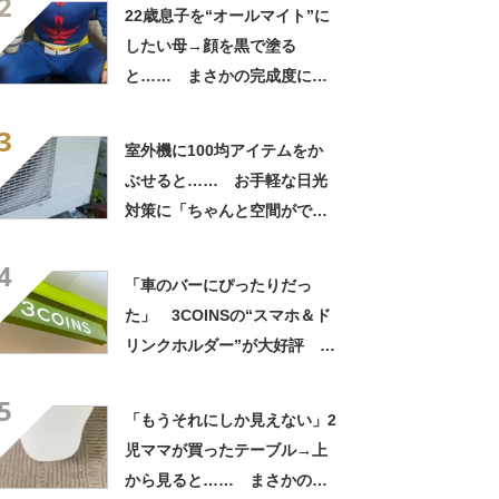
2
22歳息子を“オールマイト”に
したい母→顔を黒で塗る
と…… まさかの完成度に
「フィギュアかと思ったら人
3
間」「質感良すぎ」
室外機に100均アイテムをか
ぶせると…… お手軽な日光
対策に「ちゃんと空間ができ
てグー」「これで楽します」
4
「車のバーにぴったりだっ
た」 3COINSの“スマホ＆ド
リンクホルダー”が大好評
「ドリンクホルダーが二つあ
5
って便利」「もっと早く買え
「もうそれにしか見えない」2
ばよかった」
児ママが買ったテーブル→上
から見ると…… まさかの光