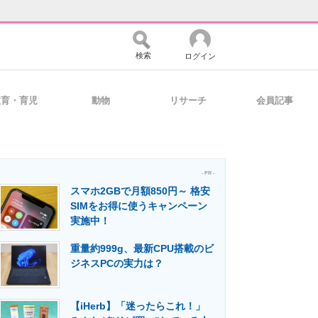
検索
ログイン
教育・育児
動物
リサーチ
会員記事
バイスの未来
好きが集まる 比べて選べる
- PR -
スマホ2GBで月額850円～ 格安
コミュニティ
マーケ×ITの今がよく分かる
SIMをお得に使うキャンペーン
実施中！
重量約999g、最新CPU搭載のビ
・活用を支援
ジネスPCの実力は？
【iHerb】「迷ったらこれ！」