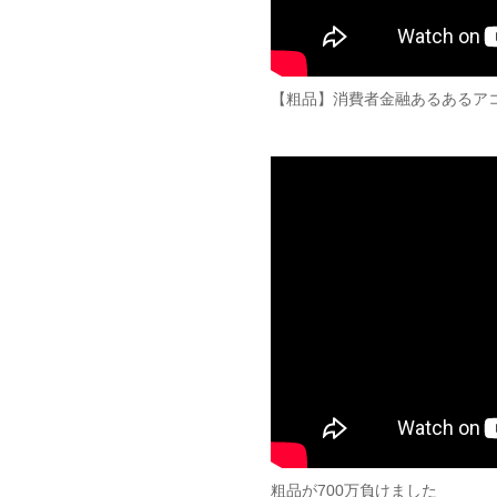
【粗品】消費者金融あるあるア
粗品が700万負けました