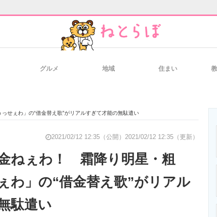
グルメ
地域
住まい
と未来を見通す
スマホと通信の最新トレンド
進化するPCとデ
っせぇわ」の“借金替え歌”がリアルすぎて才能の無駄遣い
のいまが分かる
企業ITのトレンドを詳説
経営リーダーの
2021/02/12 12:35（公開）
2021/02/12 12:35（更新）
金ねぇわ！ 霜降り明星・粗
ぇわ」の“借金替え歌”がリアル
T製品の総合サイト
IT製品の技術・比較・事例
製造業のIT導入
無駄遣い