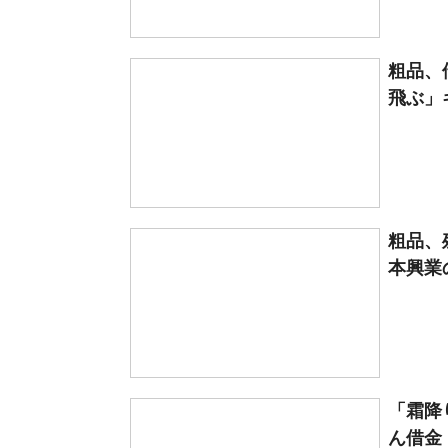
粗品、
飛ぶ」
粗品、
本興業
「霜降
ん借金