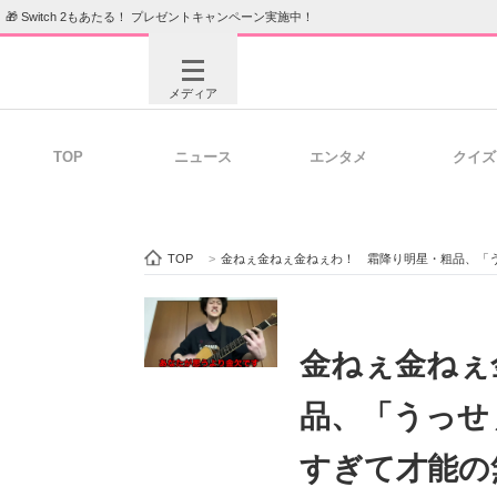
🎁 Switch 2もあたる！ プレゼントキャンペーン実施中！
メディア
TOP
ニュース
エンタメ
クイズ
注目記事を集めた総合ページ
ITの今
TOP
>
金ねぇ金ねぇ金ねぇわ！ 霜降り明星・粗品、「う
ビジネスと働き方のヒント
AI活用
金ねぇ金ねぇ
品、「うっせ
ITエンジニア向け専門サイト
企業向けI
すぎて才能の