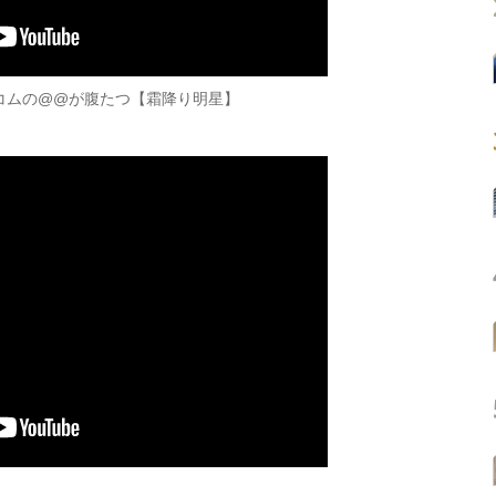
コムの@@が腹たつ【霜降り明星】