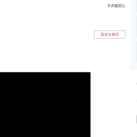
ニクス専門サイト
電子設計の基本と応用
エネルギーの専
斉藤賢弘
目次を表示