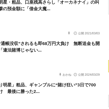
明星・粗品、口座残高さらし「オーカネナイ」の叫
撃の預金額に「借金大魔...
公開 2021/03/03
“通帳没収”されるも即68万円大負け 無断送金も開
「違法賭博じゃない...
おかね
公開 2024/03/29
り明星」粗品、ギャンブルに“賭け狂い”3日で700
 最後に勝った2...