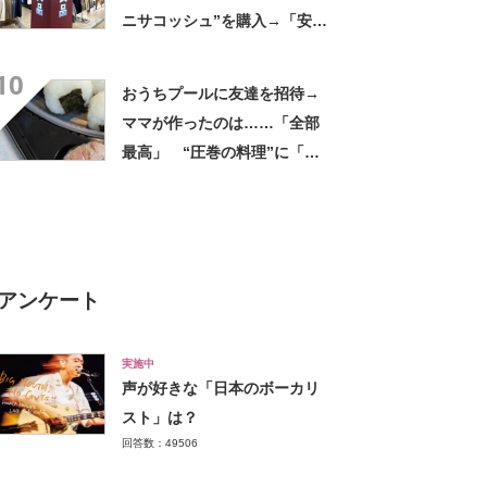
ニサコッシュ”を購入→「安心
して持ち歩ける」ように
10
「付けているのを忘れるくら
おうちプールに友達を招待→
い軽い」など好評
ママが作ったのは……「全部
最高」 “圧巻の料理”に「う
っひょ～！」「勝手におっじ
ゃまっしまーーす！」
アンケート
実施中
声が好きな「日本のボーカリ
スト」は？
回答数：49506