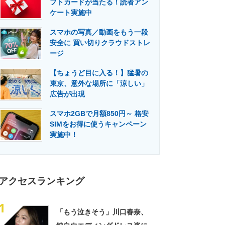
フトカードが当たる！読者アン
門メディア
建設×テクノロジーの最前線
ケート実施中
スマホの写真／動画をもう一段
安全に 買い切りクラウドストレ
ージ
【ちょうど目に入る！】猛暑の
東京、意外な場所に「涼しい」
広告が出現
スマホ2GBで月額850円～ 格安
SIMをお得に使うキャンペーン
実施中！
アクセスランキング
1
「もう泣きそう」川口春奈、