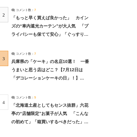
コメント数：
7
2
「もっと早く買えば良かった」 カイン
ズの“車内遮光カーテン”が大人気 「プ
ライバシーも保てて安心」「ぐっすり眠
れました」（2/2） | ライフ ねとらぼリ
サーチ：2ページ目
コメント数：
7
3
兵庫県の「ケーキ」の名店10選！ 一番
うまいと思う店はどこ？【7月12日は
「デコレーションケーキの日」！】
（2/4） | 兵庫県 ねとらぼリサーチ：2ペ
ージ目
コメント数：
5
4
「北海道土産としてもセンス抜群」六花
亭の“店舗限定”お菓子が人気 「こんな
の初めて」「箱買いするべきだった」
（1/2） | 北海道 ねとらぼリサーチ