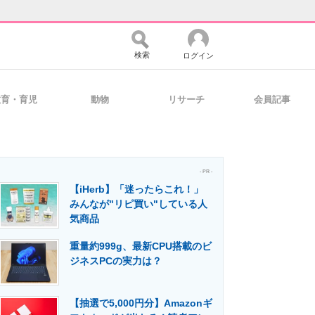
検索
ログイン
教育・育児
動物
リサーチ
会員記事
バイスの未来
好きが集まる 比べて選べる
- PR -
【iHerb】「迷ったらこれ！」
コミュニティ
マーケ×ITの今がよく分かる
みんなが"リピ買い"している人
気商品
重量約999g、最新CPU搭載のビ
・活用を支援
ジネスPCの実力は？
【抽選で5,000円分】Amazonギ