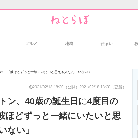
グルメ
地域
住まい
と未来を見通す
スマホと通信の最新トレンド
進化するPCとデ
発表 「彼ほどずっと一緒にいたいと思える人なんていない」
のいまが分かる
企業ITのトレンドを詳説
経営リーダーの
2021/02/18 18:20（公開）
2021/02/18 18:20（更新）
トン、40歳の誕生日に4度目の
彼ほどずっと一緒にいたいと思
T製品の総合サイト
IT製品の技術・比較・事例
製造業のIT導入
いない」