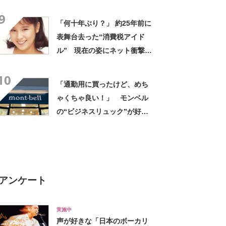
デに「全色ほしいくらい」
9
「参考になりました」
「何十年ぶり？」 約25年前に
表舞台去った“消費税アイド
ル” 現在の姿にネット衝撃
「いくつになってもかわい
10
い」「また会えるなんて」
「通勤用に買ったけど、めち
ゃくちゃ良い！」 モンベル
の“ビジネスリュック”が好
評 「615グラムで軽い」
「たくさん入る」「満員電車
に乗りやすくなった」
アンケート
実施中
声が好きな「日本のボーカリ