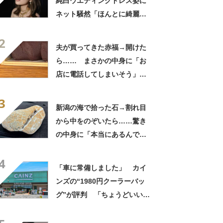
純白ウエディングドレス姿に
ネット騒然「ほんとに綺麗」
「この笑顔が切なすぎる」
2
夫が買ってきた赤福→開けた
ら…… まさかの中身に「お
店に電話してしまいそう」
「さすがに初めて見ました
3
笑」と107万表示
新潟の海で拾った石→割れ目
から中をのぞいたら……驚き
の中身に「本当にあるんです
ね！」「お宝だ」
4
「車に常備しました」 カイ
ンズの“1980円クーラーバッ
グ”が評判 「ちょうどいい大
きさ」「保冷剤を止めるベル
トが良い」