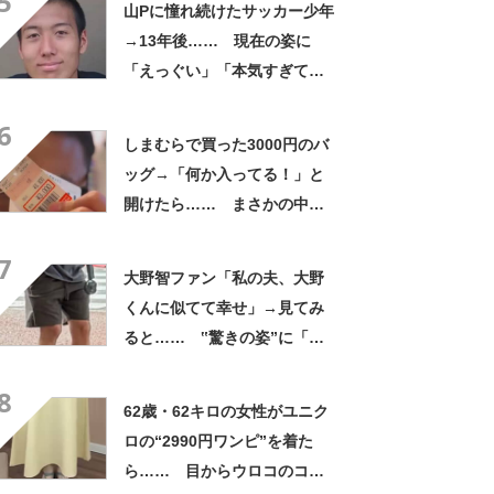
5
山Pに憧れ続けたサッカー少年
→13年後…… 現在の姿に
「えっぐい」「本気すぎて尊
敬する」と49万再生
6
しまむらで買った3000円のバ
ッグ→「何か入ってる！」と
開けたら…… まさかの中身
に「買いに走った」「コスパ
7
良すぎる」
大野智ファン「私の夫、大野
くんに似てて幸せ」→見てみ
ると…… ‟驚きの姿”に「最
高すぎません？」「本物かと
8
思いました！」
62歳・62キロの女性がユニク
ロの“2990円ワンピ”を着た
ら…… 目からウロコのコー