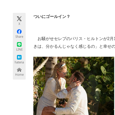
モノづくり技術者専門サイト
エレクトロ
ついにゴールイン？
X
ちょっと気になるネットの話題
Share
お騒がせセレブのパリス・ヒルトンが2月1
きは、分かるんじゃなく感じるの」と幸せ
LINE
hatena
Home