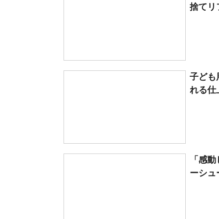
捨てリフ
子ども
れる仕
「感動
ーシュー