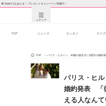
🎁 Switch 2もあたる！ プレゼントキャンペーン実施中！
メディア
TOP
ニュース
エンタメ
クイズ
注目記事を集めた総合ページ
ITの今
TOP
>
パリス・ヒルトン、40歳の誕生日に4度目の婚約
ビジネスと働き方のヒント
AI活用
パリス・ヒル
婚約発表 「
ITエンジニア向け専門サイト
企業向けI
える人なんて