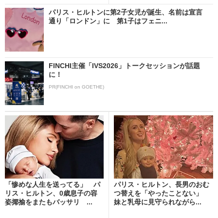
パリス・ヒルトンに第2子女児が誕生、名前は宣言
通り「ロンドン」に 第1子はフェニ...
FINCHI主催「IVS2026」トークセッションが話題
に！
PR(FINCHI on GOETHE)
「惨めな人生を送ってる」 パ
パリス・ヒルトン、長男のおむ
リス・ヒルトン、0歳息子の容
つ替えを「やったことない」
姿揶揄をまたもバッサリ ...
妹と乳母に見守られながら...