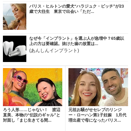
パリス・ヒルトンの愛犬“ハラジュク・ビッチ”が23
歳で大往生 東京で出会い「ただ...
なぜ今「インプラント」を選ぶ人が急増中？65歳以
上の方は要確認。抜けた歯の放置は...
(あんしんインプラント)
ろう人形……じゃない！ 渡辺
元祖お騒がせセレブのリンジ
直美、本物の“伝説のギャル”と
ー・ローハン第1子妊娠 1月代
対面し「まじ生きてる間...
理出産で母になったパリス...