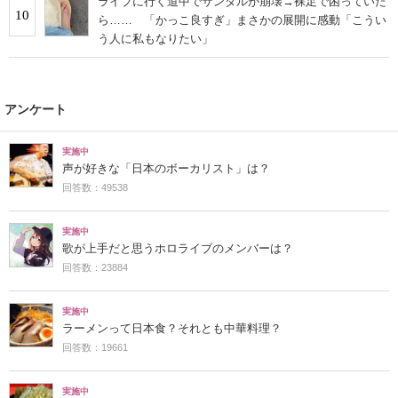
ライブに行く道中でサンダルが崩壊→裸足で困っていた
10
ら…… 「かっこ良すぎ」まさかの展開に感動「こうい
う人に私もなりたい」
アンケート
実施中
声が好きな「日本のボーカリスト」は？
回答数：49538
実施中
歌が上手だと思うホロライブのメンバーは？
回答数：23884
実施中
ラーメンって日本食？それとも中華料理？
回答数：19661
実施中