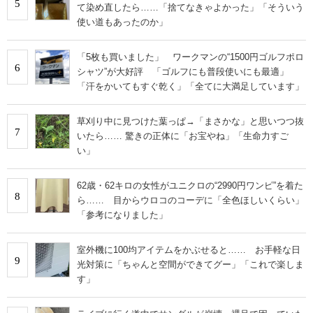
5
て染め直したら……「捨てなきゃよかった」「そういう
使い道もあったのか」
「5枚も買いました」 ワークマンの“1500円ゴルフポロ
6
シャツ”が大好評 「ゴルフにも普段使いにも最適」
「汗をかいてもすぐ乾く」「全てに大満足しています」
草刈り中に見つけた葉っぱ→「まさかな」と思いつつ抜
7
いたら…… 驚きの正体に「お宝やね」「生命力すご
い」
62歳・62キロの女性がユニクロの“2990円ワンピ”を着た
8
ら…… 目からウロコのコーデに「全色ほしいくらい」
「参考になりました」
室外機に100均アイテムをかぶせると…… お手軽な日
9
光対策に「ちゃんと空間ができてグー」「これで楽しま
す」