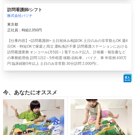
訪問看護師/シフト
株式会社パソナ
東京都
正社員：時給2,050円
【仕事内容】<訪問看護師> 土日祝休み相談OK 土日のみの非常勤もOK 週4
日OK・時短OKで家庭と両立 運転免許不要 訪問看護ステーションにおける
訪問看護業務 オンコール(月5回～) 電子カルテ記入、計画書・報告書など
の事務処理他 訪問:1日2～5件程度 移動:自転車、バイク、車 年収例:430万
円 臨床経験5年以上 土日のみ非常勤 30分訪問 2,000円/...
今、あなたにオススメ