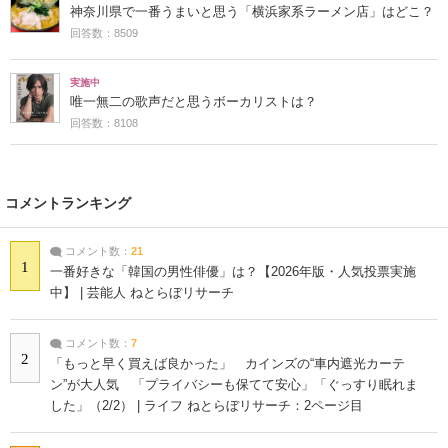
神奈川県で一番うまいと思う「横浜家系ラーメン店」はどこ？
回答数：8509
実施中
唯一無二の歌声だと思うボーカリストは？
回答数：8108
コメントランキング
コメント数：
21
1
一番好きな「韓国の男性俳優」は？【2026年版・人気投票実施
中】 | 芸能人 ねとらぼリサーチ
コメント数：
7
2
「もっと早く買えば良かった」 カインズの“車内遮光カーテ
ン”が大人気 「プライバシーも保てて安心」「ぐっすり眠れま
した」（2/2） | ライフ ねとらぼリサーチ：2ページ目