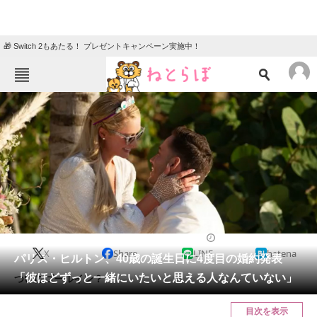
🎁 Switch 2もあたる！ プレゼントキャンペーン実施中！
ねとらぼメニュー
TOP
ニュース
エンタメ
クイズ
グルメ
地域
住まい
教育・育児
動物
リサーチ
2021/02/18 18:20（公開）
X
Share
LINE
hatena
会員記事
パリス・ヒルトン、40歳の誕生日に4度目の婚約発表
「彼ほどずっと一緒にいたいと思える人なんていない」
ついにゴールイン？
メディア
目次を表示
注目記事を集めた総合ページ