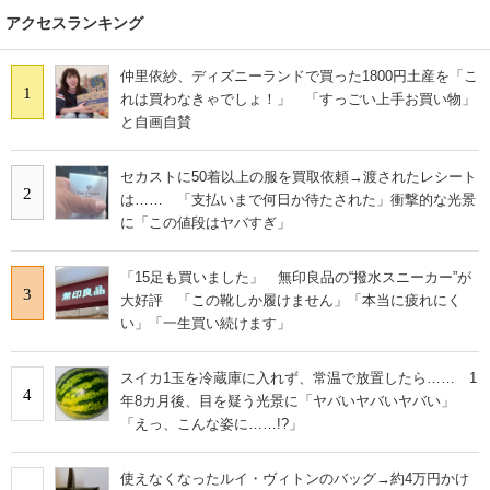
アクセスランキング
仲里依紗、ディズニーランドで買った1800円土産を「こ
1
れは買わなきゃでしょ！」 「すっごい上手お買い物」
と自画自賛
セカストに50着以上の服を買取依頼→渡されたレシート
2
は…… 「支払いまで何日か待たされた」衝撃的な光景
に「この値段はヤバすぎ」
「15足も買いました」 無印良品の“撥水スニーカー”が
3
大好評 「この靴しか履けません」「本当に疲れにく
い」「一生買い続けます」
スイカ1玉を冷蔵庫に入れず、常温で放置したら…… 1
4
年8カ月後、目を疑う光景に「ヤバいヤバいヤバい」
「えっ、こんな姿に……!?」
使えなくなったルイ・ヴィトンのバッグ→約4万円かけ