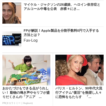
マイケル・ジャクソンの26歳娘、ヘロイン依存症と
アルコール中毒を公表 赤裸々にさ...
FPが解説！Apple製品を分割手数料0円で入手する
方法とは？
Fav-Log
おかたづけもできる点がうれし
パリス・ヒルトン、90年代大流
い！ 動物の鳴き声やセリフが盛
行アイテム“復活”を熱望し人々
りだくさんの「アニア ...
に恐怖をもたらす 「...
PR(タカラトミー｜Hugkum)