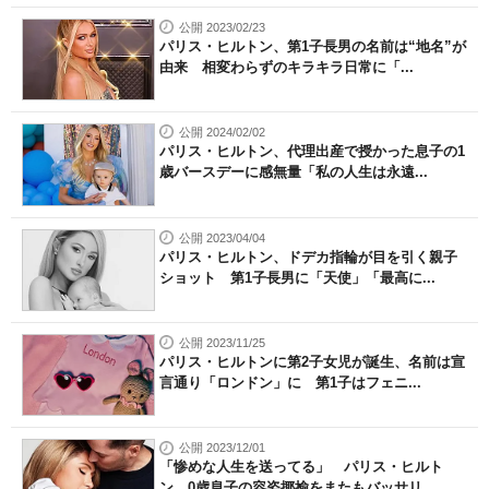
公開 2023/02/23
パリス・ヒルトン、第1子長男の名前は“地名”が
由来 相変わらずのキラキラ日常に「...
公開 2024/02/02
パリス・ヒルトン、代理出産で授かった息子の1
歳バースデーに感無量「私の人生は永遠...
公開 2023/04/04
パリス・ヒルトン、ドデカ指輪が目を引く親子
ショット 第1子長男に「天使」「最高に...
公開 2023/11/25
パリス・ヒルトンに第2子女児が誕生、名前は宣
言通り「ロンドン」に 第1子はフェニ...
公開 2023/12/01
「惨めな人生を送ってる」 パリス・ヒルト
ン、0歳息子の容姿揶揄をまたもバッサリ ...