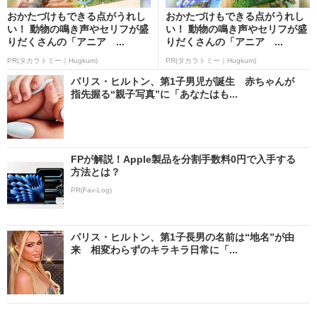
おかたづけもできる点がうれし
おかたづけもできる点がうれし
い！ 動物の鳴き声やセリフが盛
い！ 動物の鳴き声やセリフが盛
りだくさんの「アニア ...
りだくさんの「アニア ...
PR(タカラトミー｜Hugkum)
PR(タカラトミー｜Hugkum)
パリス・ヒルトン、第1子男児が誕生 赤ちゃんが
指先握る“親子写真”に「あなたはも...
FPが解説！Apple製品を分割手数料0円で入手する
方法とは？
PR(Fav-Log)
パリス・ヒルトン、第1子長男の名前は“地名”が由
来 相変わらずのキラキラ日常に「...