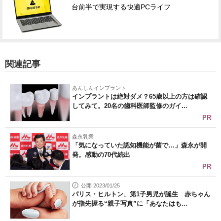
台前半で実現する快適PCライフ
関連記事
あんしんインプラント
インプラントは絶対ダメ？65歳以上の方は確認
してみて。20名の歯科医師監修のガイ...
PR
森永乳業
「気になっていた認知機能が菌で…」森永が開
発。感動の70代続出
PR
公開 2023/01/25
パリス・ヒルトン、第1子男児が誕生 赤ちゃん
が指先握る“親子写真”に「あなたはも...