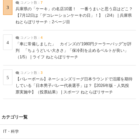
コメント数：
7
3
兵庫県の「ケーキ」の名店10選！ 一番うまいと思う店はどこ？
【7月12日は「デコレーションケーキの日」！】（2/4） | 兵庫県
ねとらぼリサーチ：2ページ目
コメント数：
4
4
「車に常備しました」 カインズの“1980円クーラーバッグ”が評
判 「ちょうどいい大きさ」「保冷剤を止めるベルトが良い」
（1/5） | ライフ ねとらぼリサーチ
コメント数：
3
5
【バレーボール】ネーションズリーグ日本ラウンドで活躍を期待
している「日本男子バレー代表選手」は？【2026年版・人気投
票実施中】（投票結果） | スポーツ ねとらぼリサーチ
カテゴリ一覧
IT・科学