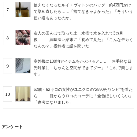
使えなくなったルイ・ヴィトンのバッグ→約4万円かけ
7
て染め直したら……「捨てなきゃよかった」「そういう
使い道もあったのか」
友人の田んぼで取った土→水槽で水を入れて3カ月
8
後…… 興味深い結末に「初めて見た」「こんなデカく
なんの？」投稿者に話を聞いた
室外機に100均アイテムをかぶせると…… お手軽な日
9
光対策に「ちゃんと空間ができてグー」「これで楽しま
す」
62歳・62キロの女性がユニクロの“2990円ワンピ”を着た
10
ら…… 目からウロコのコーデに「全色ほしいくらい」
「参考になりました」
アンケート