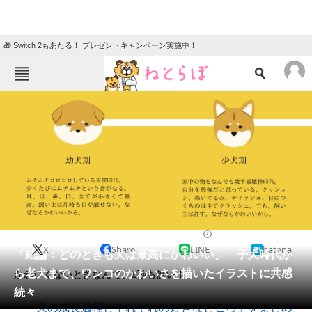
🎁 Switch 2もあたる！ プレゼントキャンペーン実施中！
ねとらぼメニュー
TOP
ニュース
エンタメ
クイズ
グルメ
地域
住まい
教育・育児
動物
リサーチ
2021/02/28 22:00（公開）
X
Share
LINE
hatena
会員記事
「結論：どのときも犬は最高にかわいい」 子犬時代か
ら老犬まで、ワンコのかわいさを描いたイラストに共感
かわいくないときなんて、1秒も無い！
メディア
続々
「犬の成長過程とそれぞれの好きなところ」をまとめ
注目記事を集めた総合ページ