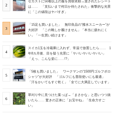
セカストに50着以上の服を買取依頼→渡されたレシート
2
は…… 「支払いまで何日か待たされた」衝撃的な光景
に「この値段はヤバすぎ」
「15足も買いました」 無印良品の“撥水スニーカー”が
3
大好評 「この靴しか履けません」「本当に疲れにく
い」「一生買い続けます」
スイカ1玉を冷蔵庫に入れず、常温で放置したら…… 1
4
年8カ月後、目を疑う光景に「ヤバいヤバいヤバい」
「えっ、こんな姿に……!?」
「5枚も買いました」 ワークマンの“1500円ゴルフポロ
5
シャツ”が大好評 「ゴルフにも普段使いにも最適」
「汗をかいてもすぐ乾く」「全てに大満足しています」
草刈り中に見つけた葉っぱ→「まさかな」と思いつつ抜
6
いたら…… 驚きの正体に「お宝やね」「生命力すご
い」