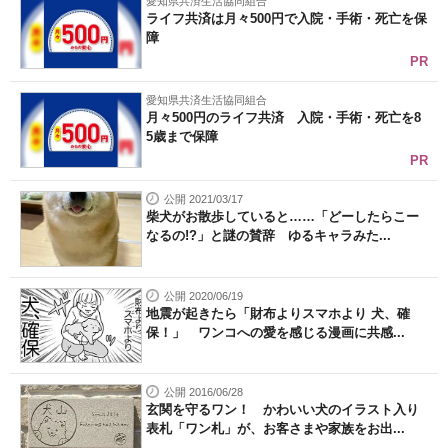
愛知県共済生活協同組合
ライフ共済は月々500円で入院・手術・死亡を保
障
PR
愛知県共済生活協同組合
月々500円のライフ共済 入院・手術・死亡を8
5歳まで保障
PR
公開 2021/03/17
柴犬がお散歩していると……「どーしたらこー
なるの!?」と謎の賛辞 ゆるキャラみた...
公開 2020/06/19
地震が起きたら「財布よりスマホより 犬、確
保！」 ワンコへの愛を感じる漫画に共感...
公開 2016/06/28
玄関を守るワン！ かわいい犬のイラスト入り
表札「ワン札」が、お客さまや家族をお出...