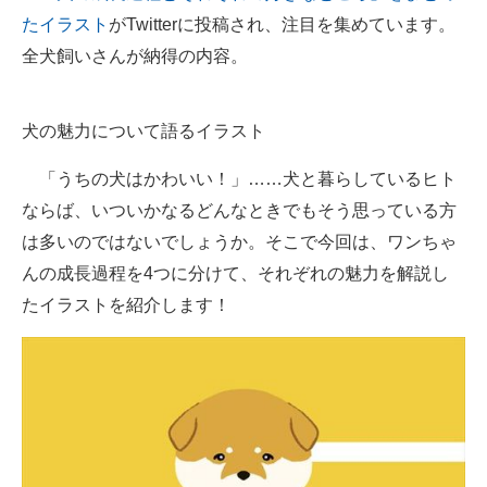
たイラスト
がTwitterに投稿され、注目を集めています。
ITの今と未来を見通す
全犬飼いさんが納得の内容。
スマホと通信の最新トレンド
犬の魅力について語るイラスト
進化するPCとデバイスの未来
「うちの犬はかわいい！」……犬と暮らしているヒト
好きが集まる 比べて選べる
ならば、いついかなるどんなときでもそう思っている方
ビジネスと働き方のヒント
は多いのではないでしょうか。そこで今回は、ワンちゃ
んの成長過程を4つに分けて、それぞれの魅力を解説し
AI活用のいまが分かる
たイラストを紹介します！
企業ITのトレンドを詳説
経営リーダーのコミュニティ
マーケ×ITの今がよく分かる
ITエンジニア向け専門サイト