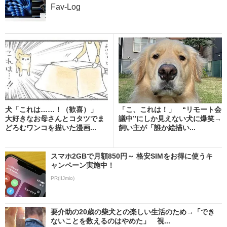
Fav-Log
犬「これは……！（歓喜）」
「こ、これは！」 “リモート会
大好きなお母さんとコタツでま
議中”にしか見えない犬に爆笑→
どろむワンコを描いた漫画...
飼い主が「誰か絵描い...
スマホ2GBで月額850円～ 格安SIMをお得に使うキ
ャンペーン実施中！
PR(IIJmio)
要介助の20歳の柴犬との楽しい生活のため→「でき
ないことを数えるのはやめた」 視...