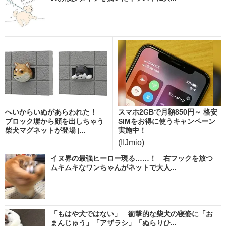
へいからいぬがあらわれた！
スマホ2GBで月額850円～ 格安
ブロック塀から顔を出しちゃう
SIMをお得に使うキャンペーン
柴犬マグネットが登場 |...
実施中！
(IIJmio)
イヌ界の最強ヒーロー現る……！ 右フックを放つ
ムキムキなワンちゃんがネットで大人...
「もはや犬ではない」 衝撃的な柴犬の寝姿に「お
まんじゅう」「アザラシ」「ぬらりひ...