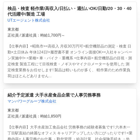
検品・検査 軽作業/高収入/日払い・週払いOK/日勤/20・30・40
代活躍中/製造 工場
UTエージェント株式会社
東京都
正社員 / 派遣社員：時給1,700円～
【仕事内容】<昭島市><高収入 月収30万円可>航空機部品の測定・検査 日
勤×土日休み 年休124日!<履歴書不要 オンライン面接OK><入社キャンペー
ン実施中!> <業種> 車・バイク・重機系 <仕事内容> 航空機部品の目視・測
定検査 製造工程にて目視検査・ノギスやマイクロメーターを使用した 測
定検査業務をお任せします! 製品は軽いものが多く、 軽作業のため作業負
荷はほとんどありません...
紹介予定派遣 大手水産食品企業で人事労務事務
マンパワーグループ株式会社
東京都
正社員 / 派遣社員：時給1,850円
【仕事内容】大手水産加工食品会社 労務事務の経験者募集です! 六本木一
丁目駅直結の綺麗なオフィス キャリアアップしたい方にぴったりです! <業
務内容> 人事労務のお仕事 ・勤怠管理 ・給与計算、社会保険手続き ・外