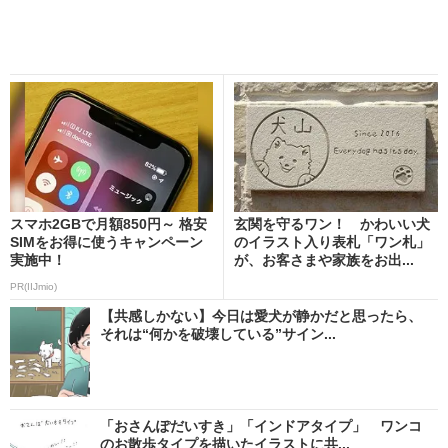
スマホ2GBで月額850円～ 格安
玄関を守るワン！ かわいい犬
SIMをお得に使うキャンペーン
のイラスト入り表札「ワン札」
実施中！
が、お客さまや家族をお出...
PR(IIJmio)
【共感しかない】今日は愛犬が静かだと思ったら、
それは“何かを破壊している”サイン...
「おさんぽだいすき」「インドアタイプ」 ワンコ
のお散歩タイプを描いたイラストに共...