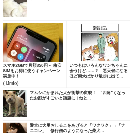
スマホ2GBで月額850円～ 格安
いつもはいろんなワンちゃんに
SIMをお得に使うキャンペーン
会うけど……？ 悪天候になる
実施中！
ほど柴犬ばかり散歩に出て...
(IIJmio)
マムシにかまれた犬が衝撃の変貌！ “四角”くなっ
たお顔がすごいと話題に | ねと...
愛犬に犬用おしるこをあげると「ワクワク」→「ナ
ニコレ」 修行僧のようになった柴犬...