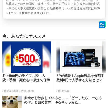
部委託先との各種調整、連携 ・寮、社宅の手続き ・規則改定の際の対応
・その他人事労務業務や庶務など 勤務時間について 派遣雇用期間は9:00
～17:30、直接雇用切り替え(正社...
今、あなたにオススメ
月々500円のライフ共済 入
FPが解説！Apple製品を分割手
院・手術・死亡を85歳まで保障
数料0円で入手する方法とは？
PR(愛知県共済生活協同組合)
PR(Fav-Log)
柴犬がお散歩していると……「どーしたらこーなる
の!?」と謎の賛辞 ゆるキャラみた...