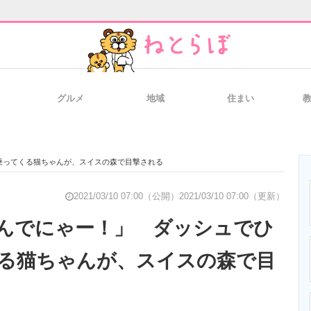
グルメ
地域
住まい
と未来を見通す
スマホと通信の最新トレンド
進化するPCとデ
乗ってくる猫ちゃんが、スイスの森で目撃される
のいまが分かる
企業ITのトレンドを詳説
経営リーダーの
2021/03/10 07:00（公開）
2021/03/10 07:00（更新）
んでにゃー！」 ダッシュでひ
る猫ちゃんが、スイスの森で目
T製品の総合サイト
IT製品の技術・比較・事例
製造業のIT導入