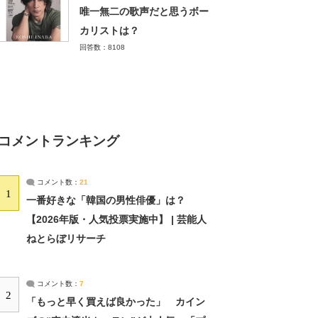
唯一無二の歌声だと思うボー
カリストは？
回答数：8108
コメントランキング
コメント数：
21
1
一番好きな「韓国の男性俳優」は？
【2026年版・人気投票実施中】 | 芸能人
ねとらぼリサーチ
コメント数：
7
2
「もっと早く買えば良かった」 カイン