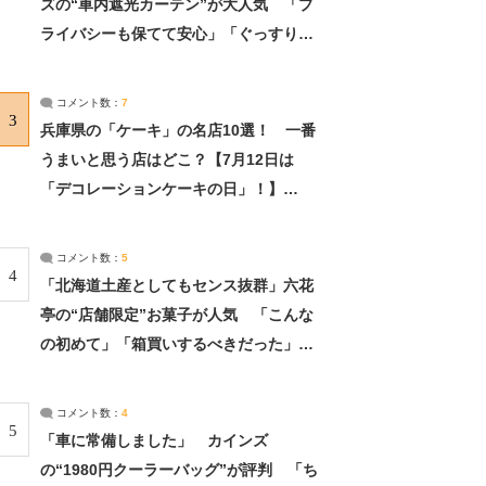
ズの“車内遮光カーテン”が大人気 「プ
ライバシーも保てて安心」「ぐっすり眠
れました」（2/2） | ライフ ねとらぼリ
サーチ：2ページ目
コメント数：
7
3
兵庫県の「ケーキ」の名店10選！ 一番
うまいと思う店はどこ？【7月12日は
「デコレーションケーキの日」！】
（2/4） | 兵庫県 ねとらぼリサーチ：2ペ
ージ目
コメント数：
5
4
「北海道土産としてもセンス抜群」六花
亭の“店舗限定”お菓子が人気 「こんな
の初めて」「箱買いするべきだった」
（1/2） | 北海道 ねとらぼリサーチ
コメント数：
4
5
「車に常備しました」 カインズ
の“1980円クーラーバッグ”が評判 「ち