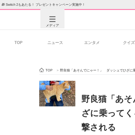
🎁 Switch 2もあたる！ プレゼントキャンペーン実施中！
メディア
TOP
ニュース
エンタメ
クイズ
注目記事を集めた総合ページ
ITの今
TOP
>
野良猫「あそんでにゃー！」 ダッシュでひざに
ビジネスと働き方のヒント
AI活用
野良猫「あそ
ざに乗ってく
ITエンジニア向け専門サイト
企業向けI
撃される