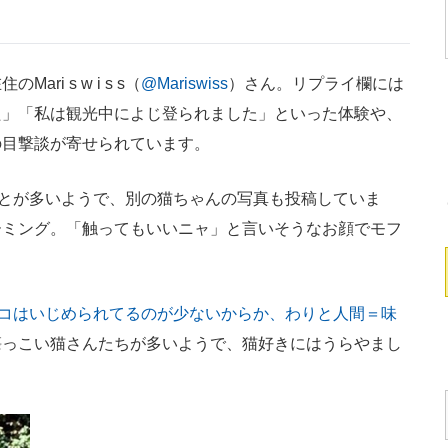
i s w i s s（
@Mariswiss
）さん。リプライ欄には
た」「私は観光中によじ登られました」といった体験や、
の目撃談が寄せられています。
かれることが多いようで、別の猫ちゃんの写真も投稿していま
ーミング。「触ってもいいニャ」と言いそうなお顔でモフ
コはいじめられてるのが少ないからか、わりと人間＝味
懐っこい猫さんたちが多いようで、猫好きにはうらやまし