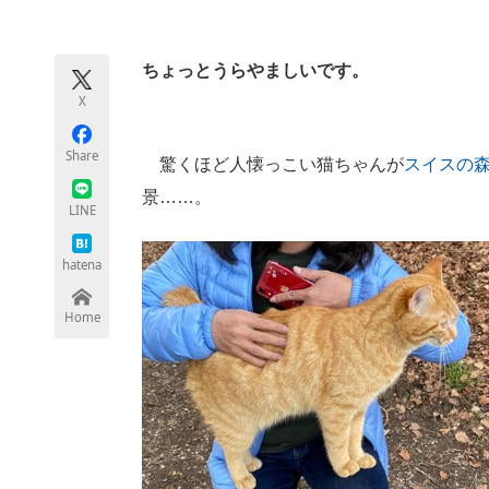
モノづくり技術者専門サイト
エレクトロ
ちょっとうらやましいです。
X
ちょっと気になるネットの話題
Share
驚くほど人懐っこい猫ちゃんが
スイスの
景……。
LINE
hatena
Home