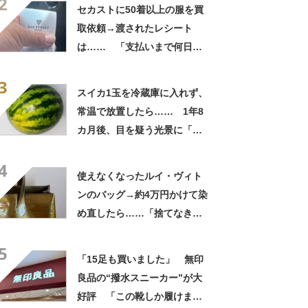
2
自画自賛
セカストに50着以上の服を買
取依頼→渡されたレシート
は…… 「支払いまで何日か
待たされた」衝撃的な光景に
3
「この値段はヤバすぎ」
スイカ1玉を冷蔵庫に入れず、
常温で放置したら…… 1年8
カ月後、目を疑う光景に「ヤ
バいヤバいヤバい」「えっ、
4
こんな姿に……!?」
使えなくなったルイ・ヴィト
ンのバッグ→約4万円かけて染
め直したら……「捨てなきゃ
よかった」「そういう使い道
5
もあったのか」
「15足も買いました」 無印
良品の“撥水スニーカー”が大
好評 「この靴しか履けませ