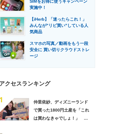
SIMをお得に使うキャンペーン
門メディア
建設×テクノロジーの最前線
実施中！
【iHerb】「迷ったらこれ！」
みんなが"リピ買い"している人
気商品
スマホの写真／動画をもう一段
安全に 買い切りクラウドストレ
ージ
アクセスランキング
1
仲里依紗、ディズニーランド
で買った1800円土産を「これ
は買わなきゃでしょ！」
「すっごい上手お買い物」と