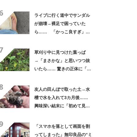
ん」「本当に疲れにくい」
6
「一生買い続けます」
ライブに行く道中でサンダル
が崩壊→裸足で困っていた
ら…… 「かっこ良すぎ」ま
さかの展開に感動「こういう
7
人に私もなりたい」
草刈り中に見つけた葉っぱ
→「まさかな」と思いつつ抜
いたら…… 驚きの正体に「お
宝やね」「生命力すごい」
8
友人の田んぼで取った土→水
槽で水を入れて3カ月後……
興味深い結末に「初めて見
た」「こんなデカくなん
9
の？」投稿者に話を聞いた
「スマホを落として画面を割
ってしまった」無印良品の“ミ