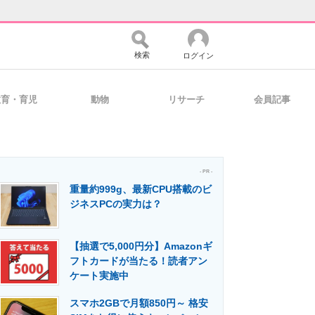
検索
ログイン
教育・育児
動物
リサーチ
会員記事
バイスの未来
好きが集まる 比べて選べる
- PR -
重量約999g、最新CPU搭載のビ
コミュニティ
マーケ×ITの今がよく分かる
ジネスPCの実力は？
【抽選で5,000円分】Amazonギ
・活用を支援
フトカードが当たる！読者アン
ケート実施中
スマホ2GBで月額850円～ 格安