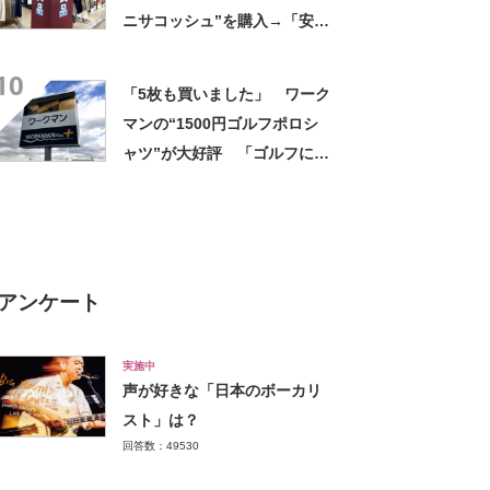
ニサコッシュ”を購入→「安心
して持ち歩ける」ように
10
「付けているのを忘れるくら
「5枚も買いました」 ワーク
い軽い」など好評
マンの“1500円ゴルフポロシ
ャツ”が大好評 「ゴルフにも
普段使いにも最適」「汗をか
いてもすぐ乾く」「全てに大
満足しています」
アンケート
実施中
声が好きな「日本のボーカリ
スト」は？
回答数：49530