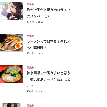
実施中
歌が上手だと思うホロライブ
のメンバーは？
回答数：23881
実施中
ラーメンって日本食？それと
も中華料理？
回答数：19660
実施中
神奈川県で一番うまいと思う
「横浜家系ラーメン店」はど
こ？
回答数：8509
実施中