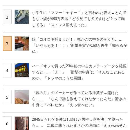
小学生に「ママー！ヤギー！」と言われた愛犬→とんで
2
もない姿が480万表示「どう見ても犬ですけど？って顔
してる」「ストレス消え去った」
娘「コオロギ捕まえた！」虫かごの中をのぞくと……
3
「いやぁぁあ！！！」“衝撃事実”が160万再生「知らぬが
仏」
ハードオフで買った23年前の中古カメラ→データを確認
4
すると……「え！」 “衝撃の中身”に「そんなことある
のか」「ドラマのような展開」
「萩の月」のメーカーが作っている洋菓子→開けた
5
ら…… 「なんで誰も教えてくれなかったんだ」驚きの
中身に「バレたか」「えっ食べたい」
2845日もヒゲを伸ばし続けた男性→意を決して剃った
6
ら…… 親戚に怒られたまさかの理由に「えぇwwwそん