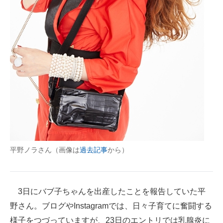
企業向けIT製品の総合サイト
IT製品の技術・比較・事例
製造業のIT導入・活用を支援
モノづくり技術者専門サイト
エレクトロニクス専門サイト
電子設計の基本と応用
エネルギーの専門メディア
平野ノラさん（画像は
過去記事
から）
建設×テクノロジーの最前線
ちょっと気になるネットの話題
3日にバブ子ちゃんを出産したことを報告していた平
野さん。ブログやInstagramでは、日々子育てに奮闘する
様子をつづっていますが、23日のエントリでは乳腺炎に