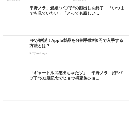
平野ノラ、愛娘“バブ子”の顔出しを終了 「いつま
でも見ていたい」「とっても寂しい...
FPが解説！Apple製品を分割手数料0円で入手する
方法とは？
PR(Fav-Log)
「ギャートルズ感出ちゃたゾ」 平野ノラ、娘“バ
ブ子”の1歳記念でヒョウ柄家族ショ...