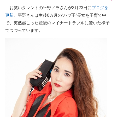
お笑いタレントの平野ノラさんが3月23日に
ブログを
ITの今と未来を見通す
更新
。平野さんは生後0カ月の“バブ子”長女を子育て中
スマホと通信の最新トレンド
で、突然起こった産後のマイナートラブルに驚いた様子
でつづっています。
進化するPCとデバイスの未来
好きが集まる 比べて選べる
ビジネスと働き方のヒント
AI活用のいまが分かる
企業ITのトレンドを詳説
経営リーダーのコミュニティ
マーケ×ITの今がよく分かる
ITエンジニア向け専門サイト