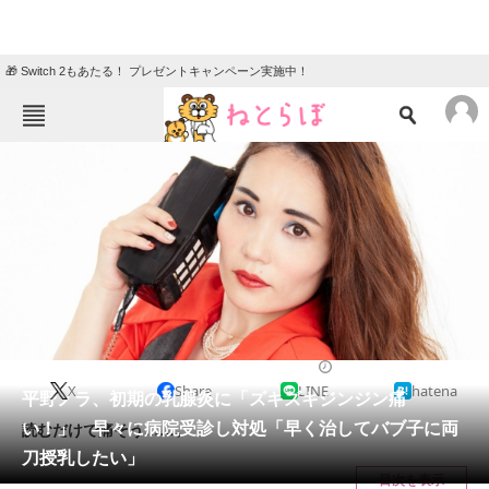
🎁 Switch 2もあたる！ プレゼントキャンペーン実施中！
ねとらぼメニュー
TOP
ニュース
エンタメ
クイズ
グルメ
地域
住まい
教育・育児
動物
リサーチ
2021/03/24 15:29（公開）
X
Share
LINE
hatena
会員記事
平野ノラ、初期の乳腺炎に「ズキズキジンジン痛
い！」 早々に病院受診し対処「早く治してバブ子に両
読むだけで痛そう……。
メディア
刀授乳したい」
目次を表示
注目記事を集めた総合ページ