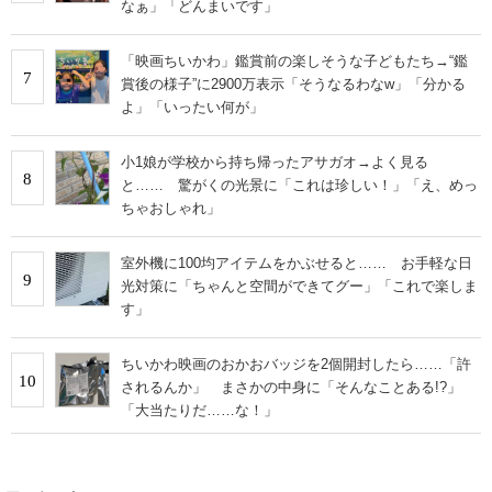
なぁ」「どんまいです」
「映画ちいかわ」鑑賞前の楽しそうな子どもたち→“鑑
7
賞後の様子”に2900万表示「そうなるわなw」「分かる
よ」「いったい何が」
小1娘が学校から持ち帰ったアサガオ→よく見る
8
と…… 驚がくの光景に「これは珍しい！」「え、めっ
ちゃおしゃれ」
室外機に100均アイテムをかぶせると…… お手軽な日
9
光対策に「ちゃんと空間ができてグー」「これで楽しま
す」
ちいかわ映画のおかおバッジを2個開封したら……「許
10
されるんか」 まさかの中身に「そんなことある!?」
「大当たりだ……な！」