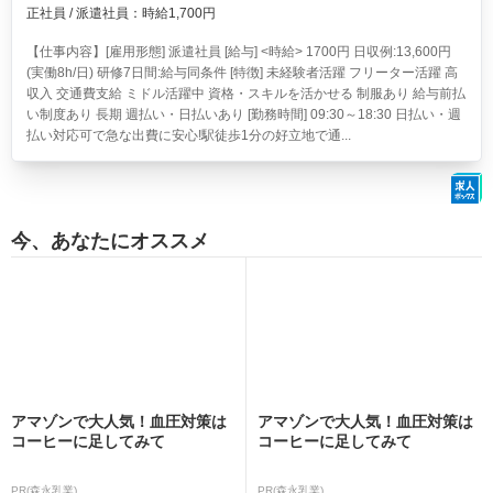
正社員 / 派遣社員：時給1,700円
【仕事内容】[雇用形態] 派遣社員 [給与] <時給> 1700円 日収例:13,600円
(実働8h/日) 研修7日間:給与同条件 [特徴] 未経験者活躍 フリーター活躍 高
収入 交通費支給 ミドル活躍中 資格・スキルを活かせる 制服あり 給与前払
い制度あり 長期 週払い・日払いあり [勤務時間] 09:30～18:30 日払い・週
払い対応可で急な出費に安心!駅徒歩1分の好立地で通...
今、あなたにオススメ
アマゾンで大人気！血圧対策は
アマゾンで大人気！血圧対策は
コーヒーに足してみて
コーヒーに足してみて
PR(森永乳業)
PR(森永乳業)