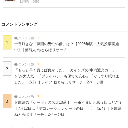
回答数：8093
コメントランキング
コメント数：
21
1
一番好きな「韓国の男性俳優」は？【2026年版・人気投票実施
中】 | 芸能人 ねとらぼリサーチ
コメント数：
7
2
「もっと早く買えば良かった」 カインズの“車内遮光カーテ
ン”が大人気 「プライバシーも保てて安心」「ぐっすり眠れま
した」（2/2） | ライフ ねとらぼリサーチ：2ページ目
コメント数：
7
3
兵庫県の「ケーキ」の名店10選！ 一番うまいと思う店はどこ？
【7月12日は「デコレーションケーキの日」！】（2/4） | 兵庫県
ねとらぼリサーチ：2ページ目