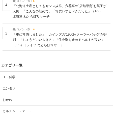
コメント数：
5
4
「北海道土産としてもセンス抜群」六花亭の“店舗限定”お菓子が
人気 「こんなの初めて」「箱買いするべきだった」（1/2） |
北海道 ねとらぼリサーチ
コメント数：
4
5
「車に常備しました」 カインズの“1980円クーラーバッグ”が評
判 「ちょうどいい大きさ」「保冷剤を止めるベルトが良い」
（1/5） | ライフ ねとらぼリサーチ
カテゴリ一覧
IT・科学
エンタメ
おかね
カルチャー・アート