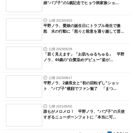
娘“バブ子”の1歳記念でヒョウ柄家族ショ...
公開 2023/03/03
平野ノラ、愛娘の誕生日にトラブル発生で激
怒 夫の行動に「怒りと殺意を通り越して普...
公開 2023/05/28
「若く見えます」「お肌ちゅるちゅる」 平野
ノラ、44歳の“白髪染めデビュー”姿が...
公開 2023/08/17
平野ノラ、2歳長女と“初の回転ずし”ショッ
ト “バブ子”横顔でファン魅了 「まつ...
公開 2021/05/02
誰もがメロメロ！ 平野ノラ、“バブ子”の天使
すぎるニューボーンフォトに「本当に可...