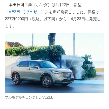
本田技研工業（ホンダ）は4月22日、新型
ITの今と未来を見通す
「
VEZEL（ヴェゼル）
」を正式発表しました。価格は
227万9200円（税込、以下同）から、4月23日に発売し
スマホと通信の最新トレンド
ます。
進化するPCとデバイスの未来
好きが集まる 比べて選べる
ビジネスと働き方のヒント
AI活用のいまが分かる
企業ITのトレンドを詳説
経営リーダーのコミュニティ
マーケ×ITの今がよく分かる
フルモデルチェンジしたVEZEL
ITエンジニア向け専門サイト