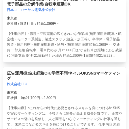
電子部品の分解作業/自転車通勤OK
日本ユニバーサル電気株式会社
東京都
正社員 / 派遣社員：時給1,360円～
【仕事内容】<職種> 空調完備の広くきれいな作業場 [無期雇用派遣]車・航
空機・モーター系製造、製造スタッフ(組立・加工等)、半導体・電子部品
製造 <雇用形態> 無期雇用派遣 <給与> [無期雇用派遣]時給1,360円～ 交通
費:一部支給 自転車・電車代のみ 月15,000円まで 自転車は距離による 残業
代 別途支給 例)月21日勤務した場合 時給1,360円(1日)8時間21日228...
広告運用担当/未経験OK/学歴不問/ネイルOK/SNSマーケティン
グ
株式会社FFU
東京都
正社員：時給1,700円～2,300円
【仕事内容】<これからの時代に必要とされるスキルを身につける!> SNS
やWebマーケティングは、今後さらに需要が高まる成長分野です。 企業や
サービスの魅力を発信し、人と商品をつなぐマーケティングの仕事を通じ
て、 未来につながるスキルを身につけることができます。 仕事内容 未経