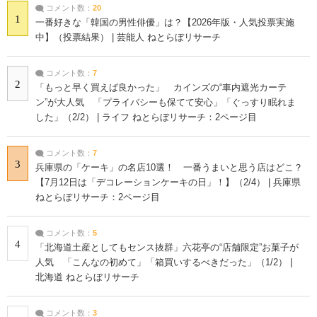
コメント数：
20
1
一番好きな「韓国の男性俳優」は？【2026年版・人気投票実施
中】（投票結果） | 芸能人 ねとらぼリサーチ
コメント数：
7
2
「もっと早く買えば良かった」 カインズの“車内遮光カーテ
ン”が大人気 「プライバシーも保てて安心」「ぐっすり眠れま
した」（2/2） | ライフ ねとらぼリサーチ：2ページ目
コメント数：
7
3
兵庫県の「ケーキ」の名店10選！ 一番うまいと思う店はどこ？
【7月12日は「デコレーションケーキの日」！】（2/4） | 兵庫県
ねとらぼリサーチ：2ページ目
コメント数：
5
4
「北海道土産としてもセンス抜群」六花亭の“店舗限定”お菓子が
人気 「こんなの初めて」「箱買いするべきだった」（1/2） |
北海道 ねとらぼリサーチ
コメント数：
3