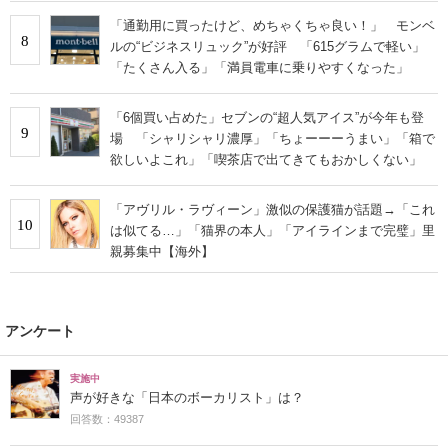
「通勤用に買ったけど、めちゃくちゃ良い！」 モンベ
8
ルの“ビジネスリュック”が好評 「615グラムで軽い」
「たくさん入る」「満員電車に乗りやすくなった」
「6個買い占めた」セブンの“超人気アイス”が今年も登
9
場 「シャリシャリ濃厚」「ちょーーーうまい」「箱で
欲しいよこれ」「喫茶店で出てきてもおかしくない」
「アヴリル・ラヴィーン」激似の保護猫が話題→「これ
10
は似てる…」「猫界の本人」「アイラインまで完璧」里
親募集中【海外】
アンケート
実施中
声が好きな「日本のボーカリスト」は？
回答数：49387