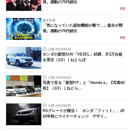
発。感動の70代続出
PR
森永乳業
「気になっていた認知機能が菌で…」森永が開
発。感動の70代続出
PR
公開 2021/05/25
ホンダの新型SUV「VEZEL」好調、月3万台超
を受注（1/2） | ねとらぼ
公開 2019/10/24
写真で見る「新型FIT」と「Honda e」【写真60
枚】（1/2） | ねとら...
公開 2022/08/05
RSグレードが復活！ ホンダ「フィット」、20
22年秋にマイナーチェンジ デザイ...