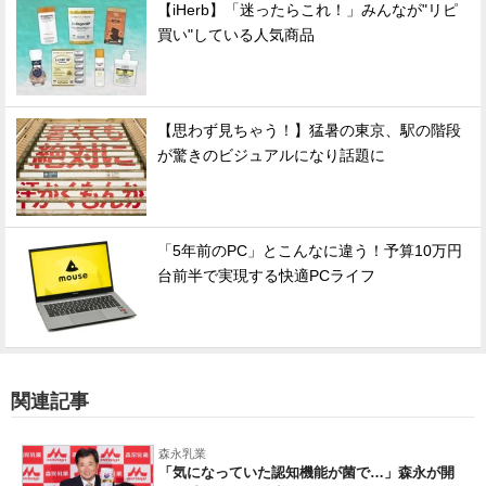
【iHerb】「迷ったらこれ！」みんなが"リピ
買い"している人気商品
【思わず見ちゃう！】猛暑の東京、駅の階段
が驚きのビジュアルになり話題に
「5年前のPC」とこんなに違う！予算10万円
台前半で実現する快適PCライフ
関連記事
森永乳業
「気になっていた認知機能が菌で…」森永が開