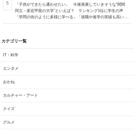
5
「子供ができたら通わせたい」 今後発展していきそうな“関関
同立・産近甲龍の大学”といえば？ ランキング1位に学生の声
「学問の街のように多様に学べる」「就職や進学の実績も高い」
| 大学 ねとらぼリサーチ
カテゴリ一覧
IT・科学
エンタメ
おかね
カルチャー・アート
クイズ
グルメ