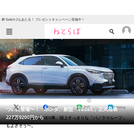
🎁 Switch 2もあたる！ プレゼントキャンペーン実施中！
ねとらぼメニュー
TOP
ニュース
エンタメ
クイズ
グルメ
地域
住まい
教育・育児
動物
リサーチ
2021/04/22 11:30（公開）
X
Share
LINE
hatena
会員記事
ついに登場〜！ ホンダ、新型「VEZEL」正式発表
227万9200円から
2モーターAWDのe:HEV車、頭上すっきりな「パノラマルーフ」
メディア
もよさそう〜。
注目記事を集めた総合ページ