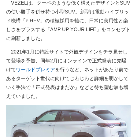
VEZELは、クーペのような低く構えたデザインとSUV
企業向けIT製品の総合サイト
の使い勝手を併せ持つ小型SUV。新型は電動ハイブリッ
ド機構「e:HEV」の積極採用を軸に、日常に実用性と楽
IT製品の技術・比較・事例
しさをプラスする「AMP UP YOUR LIFE」をコンセプト
製造業のIT導入・活用を支援
に刷新しました。
モノづくり技術者専門サイト
2021年1月に特設サイトで外観デザインをチラ見せし
エレクトロニクス専門サイト
て登場を予告、同年2月にオンラインで正式発表に先駆
けて
ワールドプレミア
を行うなど、ネットがあたり前で
電子設計の基本と応用
あるターゲット世代に向けてじわじわと詳細を明かして
エネルギーの専門メディア
いく手法で「正式発表はまだか」などと待ち望む層も増
えていました。
建設×テクノロジーの最前線
ちょっと気になるネットの話題