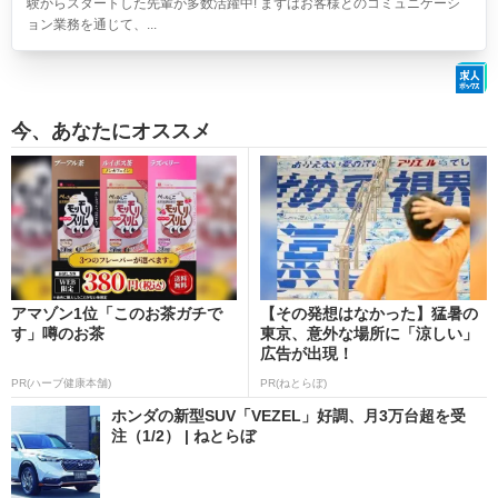
験からスタートした先輩が多数活躍中! まずはお客様とのコミュニケーシ
ョン業務を通じて、...
今、あなたにオススメ
アマゾン1位「このお茶ガチで
【その発想はなかった】猛暑の
す」噂のお茶
東京、意外な場所に「涼しい」
広告が出現！
PR(ハーブ健康本舗)
PR(ねとらぼ)
ホンダの新型SUV「VEZEL」好調、月3万台超を受
注（1/2） | ねとらぼ