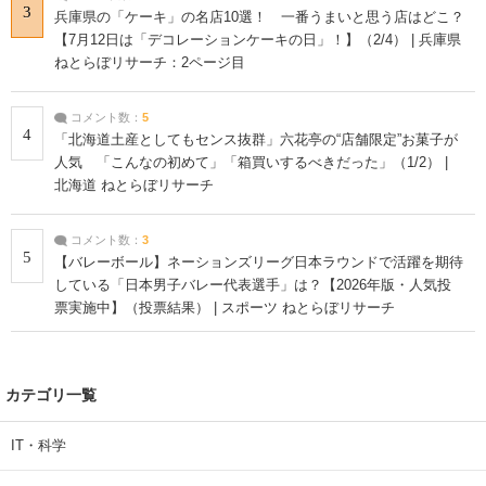
3
兵庫県の「ケーキ」の名店10選！ 一番うまいと思う店はどこ？
【7月12日は「デコレーションケーキの日」！】（2/4） | 兵庫県
ねとらぼリサーチ：2ページ目
コメント数：
5
4
「北海道土産としてもセンス抜群」六花亭の“店舗限定”お菓子が
人気 「こんなの初めて」「箱買いするべきだった」（1/2） |
北海道 ねとらぼリサーチ
コメント数：
3
5
【バレーボール】ネーションズリーグ日本ラウンドで活躍を期待
している「日本男子バレー代表選手」は？【2026年版・人気投
票実施中】（投票結果） | スポーツ ねとらぼリサーチ
カテゴリ一覧
IT・科学