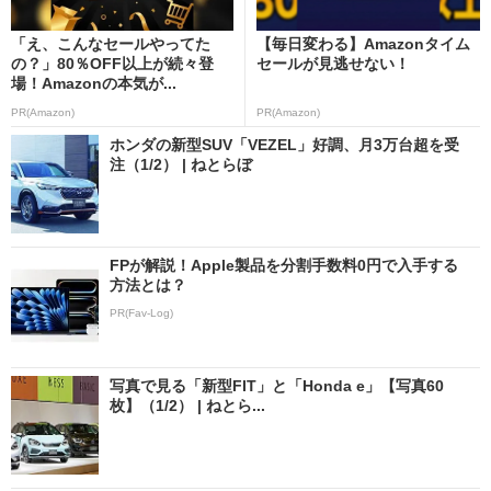
「え、こんなセールやってた
【毎日変わる】Amazonタイム
の？」80％OFF以上が続々登
セールが見逃せない！
場！Amazonの本気が...
PR(Amazon)
PR(Amazon)
ホンダの新型SUV「VEZEL」好調、月3万台超を受
注（1/2） | ねとらぼ
FPが解説！Apple製品を分割手数料0円で入手する
方法とは？
PR(Fav-Log)
写真で見る「新型FIT」と「Honda e」【写真60
枚】（1/2） | ねとら...