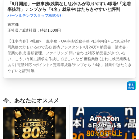
「9月開始」一般事務/残業なし/お休みが取りやすい職場/「定着
率抜群」テンプから「4名」就業中!はたらきやすいと評判
パーソルテンプスタッフ株式会社
東京都
正社員 / 派遣社員：時給1,600円
【仕事内容】<職種> 一般事務・OA事務/総務事務 <仕事内容> 17:30定時!/
同業務の方もいるので安心 部内アシスタント<月24万> 納品書・請求書・
伝票の作成 書類管理、ファイリング 問い合わせ対応 納品書がきていな
い、こういう風に請求を作成してほしい など 庶務業務 (まれに検品業務も
あり) 電話対応 <ポイント> 定着率抜群/テンプから「4名」就業中!はたらき
やすいと評判 無...
今、あなたにオススメ