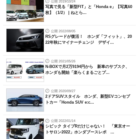
公開 2019/10/24
写真で見る「新型FIT」と「Honda e」【写真60
枚】（1/2） | ねとら...
公開 2022/08/05
RSグレードが復活！ ホンダ「フィット」、20
22年秋にマイナーチェンジ デザイ...
公開 2021/05/26
N-BOXで月2万9194円から 新車のサブスク、
ホンダも開始「楽らくまるごとプ...
公開 2020/09/27
2ドアSUVスタイル ホンダ、新型EVコンセプ
トカー「Honda SUV e:c...
公開 2022/01/14
シビック タイプRだけじゃない！ 「東京オー
トサロン2022」ホンダブースレポ ...