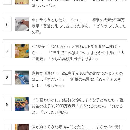
ほしいレベル」
車に乗ろうとしたら、ドアに…… 衝撃の光景が130万
6
表示「普通に乗って走ってたやん」「どうやって入った
の!?」
小1息子に「足りない」と言われる学童弁当→開けた
7
ら…… 「1年生でこれはすごい」まさかの中身に「大
ご馳走」「うちの高校生男子より多い」
家族で川遊びへ→高1息子が100均の網でつかまえたの
8
は……「すごい！」 “衝撃の光景”に「めっちゃ大き
い！」「楽しそう」
「映画ちいかわ」鑑賞前の楽しそうな子どもたち→“鑑
9
賞後の様子”に2900万表示「そうなるわなw」「分かる
よ」「いったい何が」
夫が買ってきた赤福→開けたら…… まさかの中身に