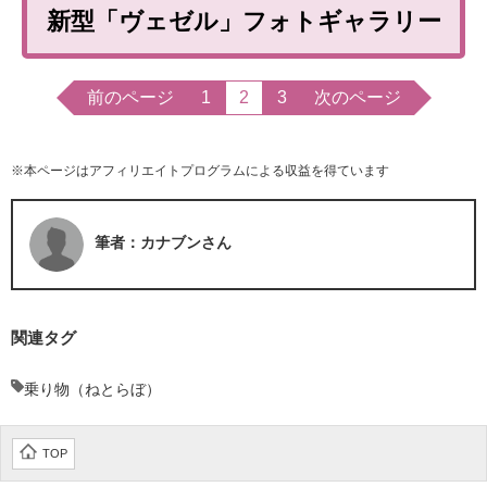
新型「ヴェゼル」フォトギャラリー
企業向けIT製品の総合サイト
IT製品の技術・比較・事例
前のページ
1
2
3
次のページ
製造業のIT導入・活用を支援
モノづくり技術者専門サイト
※本ページはアフィリエイトプログラムによる収益を得ています
エレクトロニクス専門サイト
筆者：カナブンさん
電子設計の基本と応用
エネルギーの専門メディア
関連タグ
建設×テクノロジーの最前線
乗り物（ねとらぼ）
ちょっと気になるネットの話題
TOP