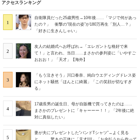
アクセスランキング
自衛隊員だった25歳男性→10年後……「マジで何があっ
1
たの？」 衝撃の“現在の姿”が180万再生「別人…？」
「好きに生きんしゃい」
友人の結婚式へお呼ばれ→「エレガントな格好で来
2
て！」と言われ、当日……まさかの参列姿に「いやすご
おおお！」「天才」【海外】
「もう泣きそう」川口春奈、純白ウエディングドレス姿
3
にネット騒然「ほんとに綺麗」「この笑顔が切なすぎ
る」
17歳長男の誕生日、母が自販機で買ってきたのは……
4
まさかのプレゼントに「キャーーー！！」「2年後に絶
対に真似したい」
妻が夫にプレゼントした“バンドTシャツ”→よく見る
5
と…… 驚きの正体に「天才!!!!」「お金払うから作って