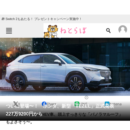
🎁 Switch 2もあたる！ プレゼントキャンペーン実施中！
ねとらぼメニュー
TOP
ニュース
エンタメ
クイズ
グルメ
地域
住まい
教育・育児
動物
リサーチ
2021/04/22 11:30（公開）
X
Share
LINE
hatena
会員記事
ついに登場〜！ ホンダ、新型「VEZEL」正式発表
227万9200円から
2モーターAWDのe:HEV車、頭上すっきりな「パノラマルーフ」
メディア
もよさそう〜。
注目記事を集めた総合ページ