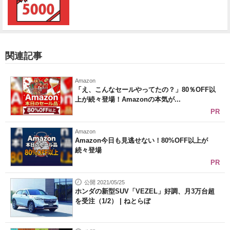
関連記事
Amazon
「え、こんなセールやってたの？」80％OFF以
上が続々登場！Amazonの本気が...
PR
Amazon
Amazon今日も見逃せない！80%OFF以上が
続々登場
PR
公開 2021/05/25
ホンダの新型SUV「VEZEL」好調、月3万台超
を受注（1/2） | ねとらぼ