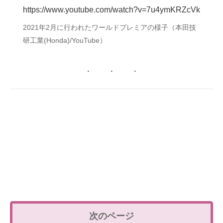
https://www.youtube.com/watch?v=7u4ymKRZcVk
ITの今と未来を見通す
2021年2月に行われたワールドプレミアの様子（本田技
研工業(Honda)/YouTube）
スマホと通信の最新トレンド
進化するPCとデバイスの未来
好きが集まる 比べて選べる
ビジネスと働き方のヒント
AI活用のいまが分かる
企業ITのトレンドを詳説
経営リーダーのコミュニティ
マーケ×ITの今がよく分かる
ITエンジニア向け専門サイト