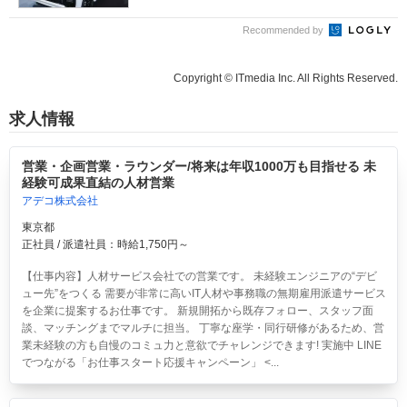
Recommended by
Copyright © ITmedia Inc. All Rights Reserved.
求人情報
営業・企画営業・ラウンダー/将来は年収1000万も目指せる 未
経験可成果直結の人材営業
アデコ株式会社
東京都
正社員 / 派遣社員：時給1,750円～
【仕事内容】人材サービス会社での営業です。 未経験エンジニアの“デビ
ュー先”をつくる 需要が非常に高いIT人材や事務職の無期雇用派遣サービス
を企業に提案するお仕事です。 新規開拓から既存フォロー、スタッフ面
談、マッチングまでマルチに担当。 丁寧な座学・同行研修があるため、営
業未経験の方も自慢のコミュ力と意欲でチャレンジできます! 実施中 LINE
でつながる「お仕事スタート応援キャンペーン」 <...