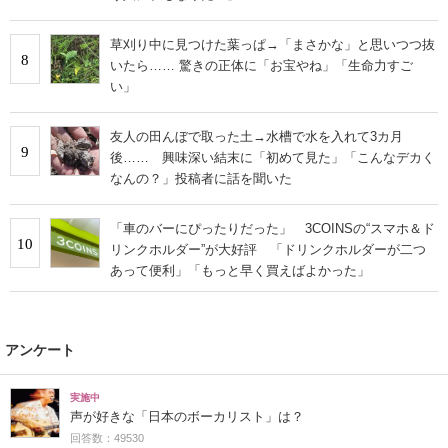
草刈り中に見つけた葉っぱ→「まさかな」と思いつつ抜
8
いたら…… 驚きの正体に「お宝やね」「生命力すご
い」
友人の田んぼで取った土→水槽で水を入れて3カ月
9
後…… 興味深い結末に「初めて見た」「こんなデカく
なんの？」投稿者に話を聞いた
「車のバーにぴったりだった」 3COINSの“スマホ＆ド
10
リンクホルダー”が大好評 「ドリンクホルダーが二つ
あって便利」「もっと早く買えばよかった」
アンケート
実施中
声が好きな「日本のボーカリスト」は？
回答数：49530