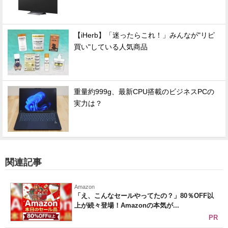
【iHerb】「迷ったらこれ！」みんなが"リピ
買い"している人気商品
重量約999g、最新CPU搭載のビジネスPCの
実力は？
関連記事
Amazon
「え、こんなセールやってたの？」80％OFF以
上が続々登場！Amazonの本気が...
PR