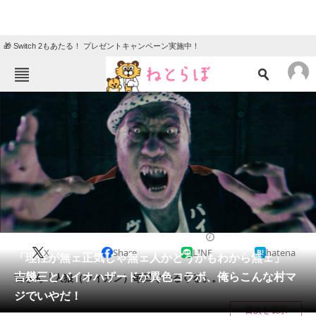
🎁 Switch 2もあたる！ プレゼントキャンペーン実施中！
ねとらぼメニュー
TOP
ニュース
エンタメ
クイズ
グルメ
地域
住まい
教育・育児
動物
リサーチ
2021/04/23 07:00（公開）
X
Share
LINE
hatena
会員記事
「理性が無ェ正気じゃ無ェ人かどうかもわから無ェ」
吉幾三とバイオハザードが異色コラボ、俺らこんな村マ
吉さん「人狼（ライカン）毎日ぐーるぐる」。
メディア
ジでいやだ！
目次を表示
注目記事を集めた総合ページ