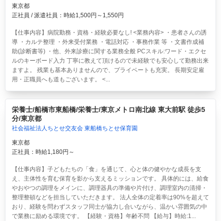
東京都
正社員 / 派遣社員：時給1,500円～1,550円
【仕事内容】病院勤務・資格・経験必要なし! <業務内容> ・患者さんの誘
導 ・カルテ整理 ・外来受付業務 ・電話対応 ・事務作業 等 ・文書作成補
助(診断書等) ・他、外来診療に関する業務全般 PCスキル:ワード・エクセ
ルのキーボード入力 丁寧に教えて頂けるので未経験でも安心して勤務出来
ますよ。 残業も基本ありませんので、プライベートも充実。 長期安定雇
用・正職員へも道もございます。 <...
栄養士/船橋市東船橋/栄養士/東京メトロ南北線 東大前駅 徒歩5
分/東京都
社会福祉法人ちとせ交友会 東船橋ちとせ保育園
東京都
正社員：時給1,180円～
【仕事内容】子どもたちの「食」を通じて、心と体の健やかな成長を支
え、主体性を育む保育を影から支えるミッションです。 具体的には、給食
やおやつの調理をメインに、調理器具の準備や片付け、調理室内の清掃・
整理整頓などを担当していただきます。 法人全体の定着率は90%を超えて
おり、経験を問わずスタッフ同士が協力し合いながら、温かい雰囲気の中
で業務に励める環境です。 【経験・資格】年齢不問 【給与】時給:1...