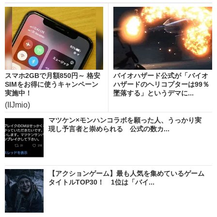
スマホ2GBで月額850円～ 格安
バイオハザード公式が「バイオ
SIMをお得に使うキャンペーン
ハザードのヘリコプターは99％
実施中！
墜落する」というデマに...
(IIJmio)
マツケン×モンハンコラボを願った人、うっかり実
現し予言者と崇められる 公式の数カ...
【アクションゲーム】最も人気を集めているゲーム
タイトルTOP30！ 1位は「バイ...