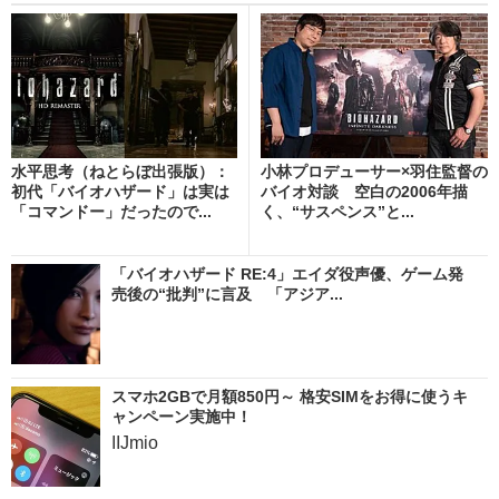
水平思考（ねとらぼ出張版）：
小林プロデューサー×羽住監督の
初代「バイオハザード」は実は
バイオ対談 空白の2006年描
「コマンドー」だったので...
く、“サスペンス”と...
「バイオハザード RE:4」エイダ役声優、ゲーム発
売後の“批判”に言及 「アジア...
スマホ2GBで月額850円～ 格安SIMをお得に使うキ
ャンペーン実施中！
IIJmio