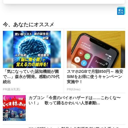
今、あなたにオススメ
「気になっていた認知機能が菌
スマホ2GBで月額850円～ 格安
で…」森永が開発。感動の70代
SIMをお得に使うキャンペーン
続出
実施中！
PR(森永乳業)
PR(IIJmio)
カプコン「今度のバイオハザードは……こわくな〜
い！」 歌って踊るかわいい人形劇動...