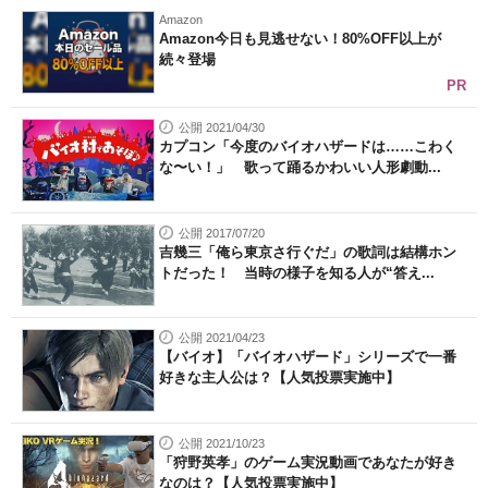
Amazon
Amazon今日も見逃せない！80%OFF以上が
続々登場
PR
公開 2021/04/30
カプコン「今度のバイオハザードは……こわく
な〜い！」 歌って踊るかわいい人形劇動...
公開 2017/07/20
吉幾三「俺ら東京さ行ぐだ」の歌詞は結構ホン
トだった！ 当時の様子を知る人が“答え...
公開 2021/04/23
【バイオ】「バイオハザード」シリーズで一番
好きな主人公は？【人気投票実施中】
公開 2021/10/23
「狩野英孝」のゲーム実況動画であなたが好き
なのは？【人気投票実施中】