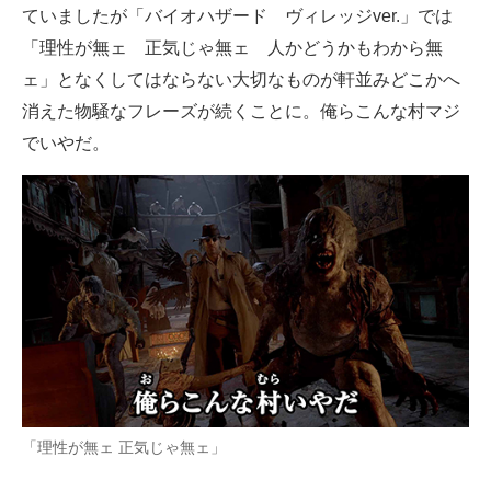
ていましたが「バイオハザード ヴィレッジver.」では
企業向けIT製品の総合サイト
「理性が無ェ 正気じゃ無ェ 人かどうかもわから無
IT製品の技術・比較・事例
ェ」となくしてはならない大切なものが軒並みどこかへ
消えた物騒なフレーズが続くことに。俺らこんな村マジ
製造業のIT導入・活用を支援
でいやだ。
モノづくり技術者専門サイト
エレクトロニクス専門サイト
電子設計の基本と応用
エネルギーの専門メディア
建設×テクノロジーの最前線
ちょっと気になるネットの話題
「理性が無ェ 正気じゃ無ェ」