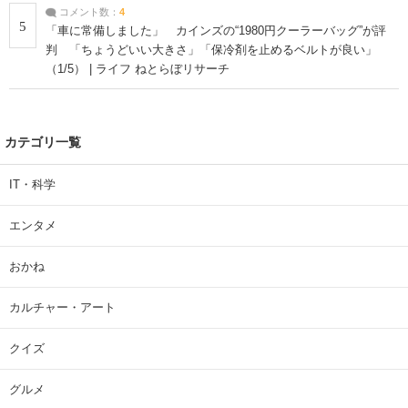
コメント数：
4
5
「車に常備しました」 カインズの“1980円クーラーバッグ”が評
判 「ちょうどいい大きさ」「保冷剤を止めるベルトが良い」
（1/5） | ライフ ねとらぼリサーチ
カテゴリ一覧
IT・科学
エンタメ
おかね
カルチャー・アート
クイズ
グルメ