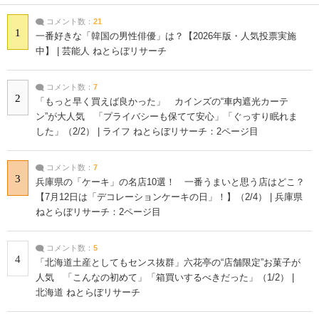
コメント数：
21
1
一番好きな「韓国の男性俳優」は？【2026年版・人気投票実施
中】 | 芸能人 ねとらぼリサーチ
コメント数：
7
2
「もっと早く買えば良かった」 カインズの“車内遮光カーテ
ン”が大人気 「プライバシーも保てて安心」「ぐっすり眠れま
した」（2/2） | ライフ ねとらぼリサーチ：2ページ目
コメント数：
7
3
兵庫県の「ケーキ」の名店10選！ 一番うまいと思う店はどこ？
【7月12日は「デコレーションケーキの日」！】（2/4） | 兵庫県
ねとらぼリサーチ：2ページ目
コメント数：
5
4
「北海道土産としてもセンス抜群」六花亭の“店舗限定”お菓子が
人気 「こんなの初めて」「箱買いするべきだった」（1/2） |
北海道 ねとらぼリサーチ