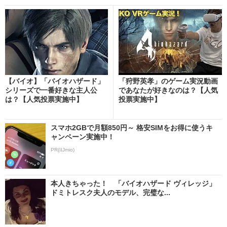
【バイオ】「バイオハザード」
「狩野英孝」のゲーム実況動画
シリーズで一番好きな主人公
であなたが好きなのは？【人気
は？【人気投票実施中】
投票実施中】
スマホ2GBで月額850円～ 格安SIMをお得に使うキ
ャンペーン実施中！
PR(IIJmio)
本人きちゃった！ 「バイオハザード ヴィレッジ」
ドミトレスク夫人のモデル、完璧な...