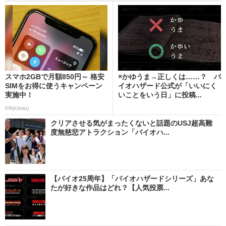
スマホ2GBで月額850円～ 格安
×かゆうま→正しくは……？ バ
SIMをお得に使うキャンペーン
イオハザード公式が「いいにく
実施中！
いことをいう日」に投稿...
PR(IIJmio)
クリアさせる気がまったくないと話題のUSJ超高難
度無慈悲アトラクション「バイオハ...
【バイオ25周年】「バイオハザードシリーズ」あな
たが好きな作品はどれ？【人気投票...