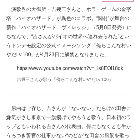
演歌界の大御所・吉幾三さんと、ホラーゲームの金字
ITの今と未来を見通す
塔「バイオハザード」が異色のコラボ。“閑村”が舞台の
スマホと通信の最新トレンド
新作「バイオハザード ヴィレッジ」（5月8日発売）に
ちなんで、“吉さんがバイオの世界へ連れ去られた”とい
進化するPCとデバイスの未来
うトンデモ設定の公式イメージソング「俺らこんな村い
好きが集まる 比べて選べる
やだLv.100」が4月23日に解禁となりました。
ビジネスと働き方のヒント
https://www.youtube.com/watch?v=_Is8EOl18qk
吉幾三さんが歌う「俺らこんな村いやだLv.100」
AI活用のいまが分かる
企業ITのトレンドを詳説
経営リーダーのコミュニティ
原曲はご存じ、吉さんが「ないない」だらけの田舎に
嫌気がさし東京で一旗揚げてやろうと歌う、日本初のラ
マーケ×ITの今がよく分かる
ップともいわれる吉さんの代表曲。何にもなくとも牛が
ITエンジニア向け専門サイト
うろつき警官の仕事がない“のどか”な田舎の風景を歌っ