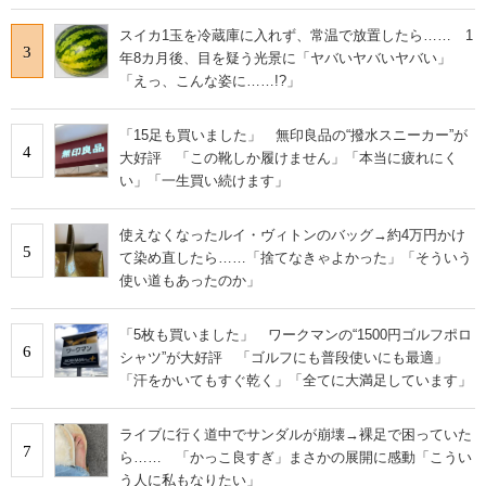
スイカ1玉を冷蔵庫に入れず、常温で放置したら…… 1
3
年8カ月後、目を疑う光景に「ヤバいヤバいヤバい」
「えっ、こんな姿に……!?」
「15足も買いました」 無印良品の“撥水スニーカー”が
4
大好評 「この靴しか履けません」「本当に疲れにく
い」「一生買い続けます」
使えなくなったルイ・ヴィトンのバッグ→約4万円かけ
5
て染め直したら……「捨てなきゃよかった」「そういう
使い道もあったのか」
「5枚も買いました」 ワークマンの“1500円ゴルフポロ
6
シャツ”が大好評 「ゴルフにも普段使いにも最適」
「汗をかいてもすぐ乾く」「全てに大満足しています」
ライブに行く道中でサンダルが崩壊→裸足で困っていた
7
ら…… 「かっこ良すぎ」まさかの展開に感動「こうい
う人に私もなりたい」