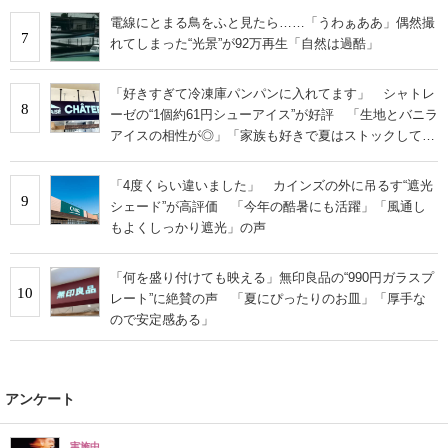
電線にとまる鳥をふと見たら……「うわぁああ」偶然撮
7
れてしまった“光景”が92万再生「自然は過酷」
「好きすぎて冷凍庫パンパンに入れてます」 シャトレ
8
ーゼの“1個約61円シューアイス”が好評 「生地とバニラ
アイスの相性が◎」「家族も好きで夏はストックして
る」
「4度くらい違いました」 カインズの外に吊るす“遮光
9
シェード”が高評価 「今年の酷暑にも活躍」「風通し
もよくしっかり遮光」の声
「何を盛り付けても映える」無印良品の“990円ガラスプ
10
レート”に絶賛の声 「夏にぴったりのお皿」「厚手な
ので安定感ある」
アンケート
実施中