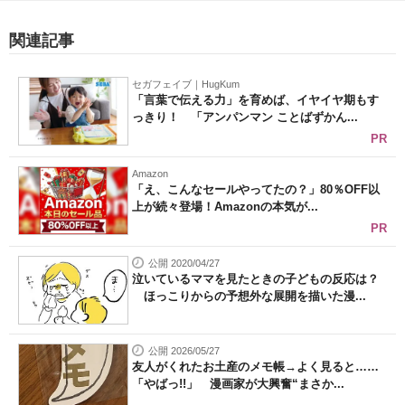
関連記事
セガフェイブ｜HugKum
「言葉で伝える力」を育めば、イヤイヤ期もす
っきり！ 「アンパンマン ことばずかん...
PR
Amazon
「え、こんなセールやってたの？」80％OFF以
上が続々登場！Amazonの本気が...
PR
公開 2020/04/27
泣いているママを見たときの子どもの反応は？
ほっこりからの予想外な展開を描いた漫...
公開 2026/05/27
友人がくれたお土産のメモ帳→よく見ると……
「やばっ!!」 漫画家が大興奮“まさか...