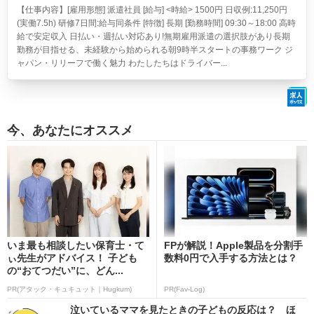
【仕事内容】[雇用形態] 派遣社員 [給与] <時給> 1500円 日収例:11,250円
(実働7.5h) 研修7日間:給与同条件 [特徴] 長期 [勤務時間] 09:30～18:00 高時
給で安定収入 日払い・週払い対応あり!無期雇用派遣の選択肢があり長期
勤務が目指せる、未経験から始められる朝9時半スタートの事務ワーク ジ
ャパン・リリーフで働く魅力 わたしたちはドライバー...
今、あなたにオススメ
いま最も相談したい保育士・て
FPが解説！Apple製品を分割手
ぃ先生がアドバイス！ 子ども
数料0円で入手する方法とは？
の“おてつだい”に、どん...
PR(アタック・キュキュット｜Hugkum)
PR(Fav-Log)
泣いているママを見たときの子どもの反応は？ ほ