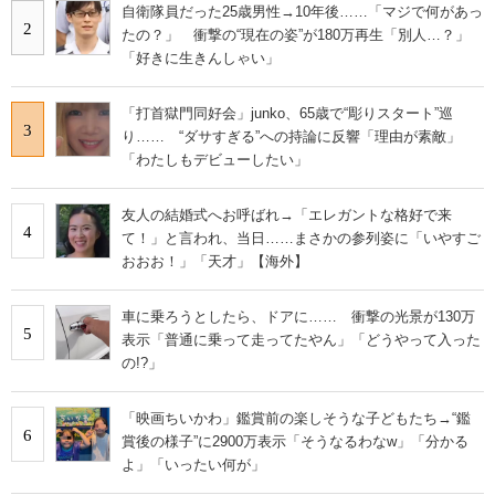
自衛隊員だった25歳男性→10年後……「マジで何があっ
2
たの？」 衝撃の“現在の姿”が180万再生「別人…？」
「好きに生きんしゃい」
「打首獄門同好会」junko、65歳で“彫りスタート”巡
3
り…… “ダサすぎる”への持論に反響「理由が素敵」
「わたしもデビューしたい」
友人の結婚式へお呼ばれ→「エレガントな格好で来
4
て！」と言われ、当日……まさかの参列姿に「いやすご
おおお！」「天才」【海外】
車に乗ろうとしたら、ドアに…… 衝撃の光景が130万
5
表示「普通に乗って走ってたやん」「どうやって入った
の!?」
「映画ちいかわ」鑑賞前の楽しそうな子どもたち→“鑑
6
賞後の様子”に2900万表示「そうなるわなw」「分かる
よ」「いったい何が」