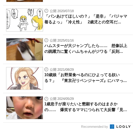
公開 2020/07/18
「パンあけてほしいの？」「是非」「パジャマ
着るよっ」「冷え性」 2歳児との空耳だ...
公開 2025/01/16
ハムスターが大ジャンプしたら…… 想像以上
の跳躍力に驚くハムちゃんがジワる「反則...
公開 2021/08/29
10歳娘「お野菜食べるのにひよってる奴い
る？」 『東京卍リベンジャーズ』にハマっ...
公開 2024/05/29
1歳息子が座りたいと懇願するのはまさか
の…… 爆笑するママにつられて大反響「見
ち...
Recommended by