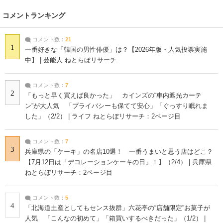
コメントランキング
コメント数：
21
1
一番好きな「韓国の男性俳優」は？【2026年版・人気投票実施
中】 | 芸能人 ねとらぼリサーチ
コメント数：
7
2
「もっと早く買えば良かった」 カインズの“車内遮光カーテ
ン”が大人気 「プライバシーも保てて安心」「ぐっすり眠れま
した」（2/2） | ライフ ねとらぼリサーチ：2ページ目
コメント数：
7
3
兵庫県の「ケーキ」の名店10選！ 一番うまいと思う店はどこ？
【7月12日は「デコレーションケーキの日」！】（2/4） | 兵庫県
ねとらぼリサーチ：2ページ目
コメント数：
5
4
「北海道土産としてもセンス抜群」六花亭の“店舗限定”お菓子が
人気 「こんなの初めて」「箱買いするべきだった」（1/2） |