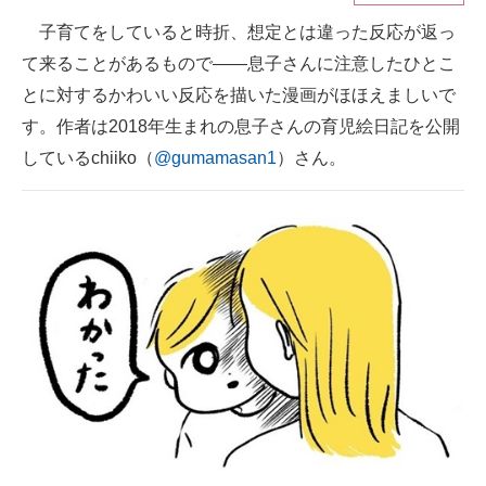
子育てをしていると時折、想定とは違った反応が返っ
ITの今と未来を見通す
て来ることがあるもので――息子さんに注意したひとこ
スマホと通信の最新トレンド
とに対するかわいい反応を描いた漫画がほほえましいで
す。作者は2018年生まれの息子さんの育児絵日記を公開
進化するPCとデバイスの未来
しているchiiko（
@gumamasan1
）さん。
好きが集まる 比べて選べる
ビジネスと働き方のヒント
AI活用のいまが分かる
企業ITのトレンドを詳説
経営リーダーのコミュニティ
マーケ×ITの今がよく分かる
ITエンジニア向け専門サイト