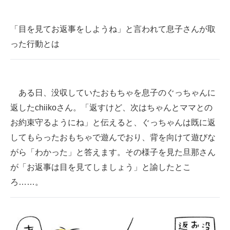
企業向けIT製品の総合サイト
「目を見てお返事をしようね」と言われて息子さんが取
IT製品の技術・比較・事例
った行動とは
製造業のIT導入・活用を支援
モノづくり技術者専門サイト
ある日、没収していたおもちゃを息子のぐっちゃんに
エレクトロニクス専門サイト
返したchiikoさん。「返すけど、次はちゃんとママとの
お約束守るようにね」と伝えると、ぐっちゃんは既に返
電子設計の基本と応用
してもらったおもちゃで遊んでおり、背を向けて遊びな
エネルギーの専門メディア
がら「わかった」と答えます。その様子を見た旦那さん
が「お返事は目を見てしましょう」と諭したとこ
建設×テクノロジーの最前線
ろ……。
ちょっと気になるネットの話題