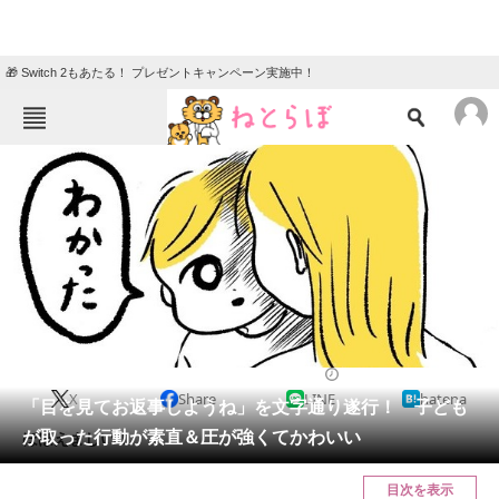
🎁 Switch 2もあたる！ プレゼントキャンペーン実施中！
ねとらぼメニュー
TOP
ニュース
エンタメ
クイズ
グルメ
地域
住まい
教育・育児
動物
リサーチ
2021/04/23 07:30（公開）
X
Share
LINE
hatena
会員記事
「目を見てお返事しようね」を文字通り遂行！ 子ども
が取った行動が素直＆圧が強くてかわいい
ほほえましい！
メディア
目次を表示
注目記事を集めた総合ページ