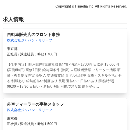
Copyright © ITmedia Inc. All Rights Reserved.
求人情報
自動車販売店のフロント事務
株式会社ジャパン・リリーフ
東京都
正社員 / 派遣社員：時給1,700円
【仕事内容】[雇用形態] 派遣社員 [給与] <時給> 1700円 日収例:13,600円
(実働8h/日) 研修7日間:給与同条件 [特徴] 未経験者活躍 フリーター活躍 研
修・教育制度充実 高収入 交通費支給 ミドル活躍中 資格・スキルを活かせ
る 制服あり 給与前払い制度あり 長期 週払い・日払いあり [勤務時間]
09:30～18:30 日払い・週払い対応可能で急な出費も安心!...
外車ディーラーの事務スタッフ
株式会社ジャパン・リリーフ
東京都
正社員 / 派遣社員：時給1,500円