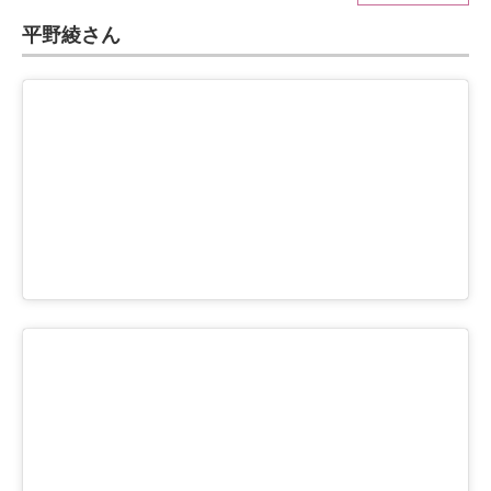
平野綾さん
ITの今と未来を見通す
スマホと通信の最新トレンド
進化するPCとデバイスの未来
好きが集まる 比べて選べる
ビジネスと働き方のヒント
AI活用のいまが分かる
企業ITのトレンドを詳説
経営リーダーのコミュニティ
マーケ×ITの今がよく分かる
ITエンジニア向け専門サイト