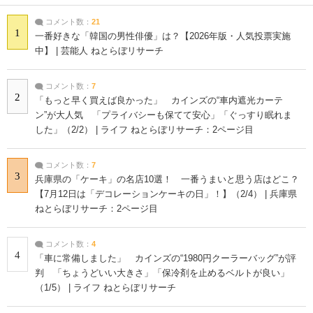
コメント数：
21
1
一番好きな「韓国の男性俳優」は？【2026年版・人気投票実施
中】 | 芸能人 ねとらぼリサーチ
コメント数：
7
2
「もっと早く買えば良かった」 カインズの“車内遮光カーテ
ン”が大人気 「プライバシーも保てて安心」「ぐっすり眠れま
した」（2/2） | ライフ ねとらぼリサーチ：2ページ目
コメント数：
7
3
兵庫県の「ケーキ」の名店10選！ 一番うまいと思う店はどこ？
【7月12日は「デコレーションケーキの日」！】（2/4） | 兵庫県
ねとらぼリサーチ：2ページ目
コメント数：
4
4
「車に常備しました」 カインズの“1980円クーラーバッグ”が評
判 「ちょうどいい大きさ」「保冷剤を止めるベルトが良い」
（1/5） | ライフ ねとらぼリサーチ