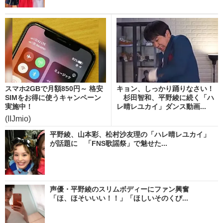
スマホ2GBで月額850円～ 格安
キョン、しっかり踊りなさい！
SIMをお得に使うキャンペーン
杉田智和、平野綾に続く「ハ
実施中！
レ晴レユカイ」ダンス動画...
(IIJmio)
平野綾、山本彩、松村沙友理の「ハレ晴レユカイ」
が話題に 「FNS歌謡祭」で魅せた...
声優・平野綾のスリムボディーにファン興奮
「ほ、ほそいいい！！」「ほしいそのくび...