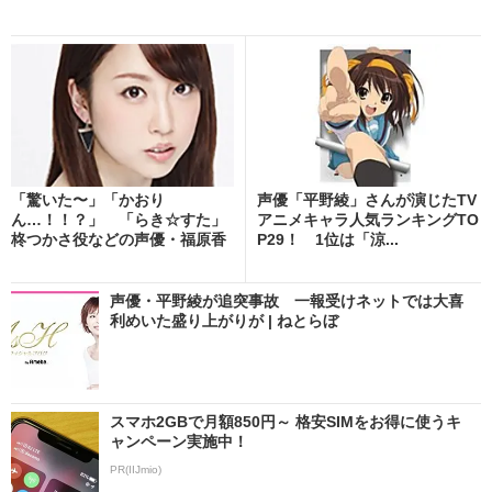
「驚いた〜」「かおり
声優「平野綾」さんが演じたTV
ん…！！？」 「らき☆すた」
アニメキャラ人気ランキングTO
柊つかさ役などの声優・福原香
P29！ 1位は「涼...
織、...
声優・平野綾が追突事故 一報受けネットでは大喜
利めいた盛り上がりが | ねとらぼ
スマホ2GBで月額850円～ 格安SIMをお得に使うキ
ャンペーン実施中！
PR(IIJmio)