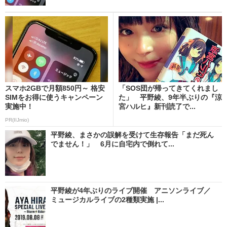
スマホ2GBで月額850円～ 格安
「SOS団が帰ってきてくれまし
SIMをお得に使うキャンペーン
た」 平野綾、9年半ぶりの『涼
実施中！
宮ハルヒ』新刊読了で...
PR(IIJmio)
平野綾、まさかの誤解を受けて生存報告「まだ死ん
でません！」 6月に自宅内で倒れて...
平野綾が4年ぶりのライブ開催 アニソンライブ／
ミュージカルライブの2種類実施 |...