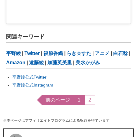
関連キーワード
平野綾
|
Twitter
|
福原香織
|
らき☆すた
|
アニメ
|
白石稔
|
Amazon
|
遠藤綾
|
加藤英美里
|
美水かがみ
平野綾公式Twitter
平野綾公式Instagram
前のページ
1
2
※本ページはアフィリエイトプログラムによる収益を得ています