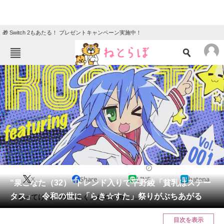
🎁 Switch 2もあたる！ プレゼントキャンペーン実施中！
ねとらぼメニュー
TOP
ニュース
エンタメ
クイズ
グルメ
地域
住まい
教育・育児
動物
リサーチ
2021/04/23 17:45（公開）
X
Share
LINE
hatena
会員記事
“泉こなた（32）”トレンド入りで平野綾「貧乳はステー
タス」 令和の世に「らき☆すた」祭りがぶちあがる
「もってけ!セーラーふく」から14年……？
メディア
目次を表示
注目記事を集めた総合ページ