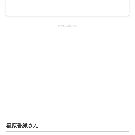
企業向けIT製品の総合サイト
IT製品の技術・比較・事例
advertisement
製造業のIT導入・活用を支援
モノづくり技術者専門サイト
エレクトロニクス専門サイト
電子設計の基本と応用
エネルギーの専門メディア
建設×テクノロジーの最前線
ちょっと気になるネットの話題
福原香織さん