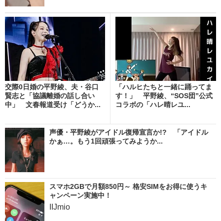
交際0日婚の平野綾、夫・谷口
「ハルヒたちと一緒に踊ってま
賢志と「協議離婚の話し合い
す！」 平野綾、“SOS団”公式
中」 文春報道受け「どうか...
コラボの「ハレ晴レユ...
声優・平野綾がアイドル復帰宣言か!? 「アイドル
かぁ…。もう1回頑張ってみようか...
スマホ2GBで月額850円～ 格安SIMをお得に使うキ
ャンペーン実施中！
IIJmio