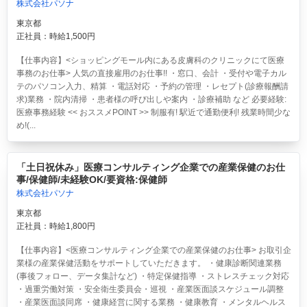
株式会社パソナ
東京都
正社員：時給1,500円
【仕事内容】<ショッピングモール内にある皮膚科のクリニックにて医療
事務のお仕事> 人気の直接雇用のお仕事!! ・窓口、会計 ・受付や電子カル
テのパソコン入力、精算 ・電話対応 ・予約の管理 ・レセプト(診療報酬請
求)業務 ・院内清掃 ・患者様の呼び出しや案内 ・診療補助 など 必要経験:
医療事務経験 << おススメPOINT >> 制服有! 駅近で通勤便利! 残業時間少な
め!(...
「土日祝休み」医療コンサルティング企業での産業保健のお仕
事/保健師/未経験OK/要資格:保健師
株式会社パソナ
東京都
正社員：時給1,800円
【仕事内容】<医療コンサルティング企業での産業保健のお仕事> お取引企
業様の産業保健活動をサポートしていただきます。 ・健康診断関連業務
(事後フォロー、データ集計など) ・特定保健指導 ・ストレスチェック対応
・過重労働対策 ・安全衛生委員会・巡視 ・産業医面談スケジュール調整
・産業医面談同席 ・健康経営に関する業務 ・健康教育 ・メンタルヘルス