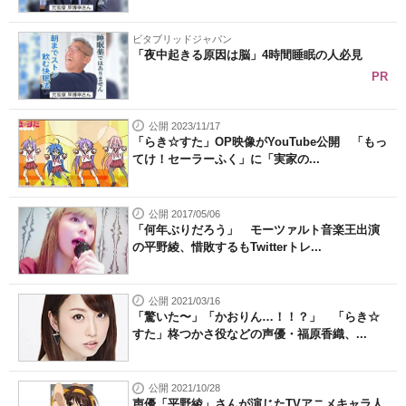
ビタブリッドジャパン
「夜中起きる原因は脳」4時間睡眠の人必見
PR
公開 2023/11/17
「らき☆すた」OP映像がYouTube公開 「もっ
てけ！セーラーふく」に「実家の...
公開 2017/05/06
「何年ぶりだろう」 モーツァルト音楽王出演
の平野綾、惜敗するもTwitterトレ...
公開 2021/03/16
「驚いた〜」「かおりん…！！？」 「らき☆
すた」柊つかさ役などの声優・福原香織、...
公開 2021/10/28
声優「平野綾」さんが演じたTVアニメキャラ人