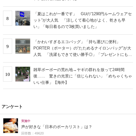
「夏はこれが一番です」 GUの“1290円ルームウェアセ
8
ット”が大人気 「涼しくて着心地がよく、乾きも早
い」「毎日着るので3枚買いました」
「かわいすぎるエコバッグ」「持ち運びに便利」
9
PORTER（ポーター）の“たためるナイロンバッグ”が大
人気 「洗濯もできて使い勝手◎」「プレゼントにもお
すすめ」
雑草ボーボーの荒れ地→ヤギの群れを放って24時間
10
後…… 驚きの光景に「信じられない」「めちゃくちゃ
いい仕事」【海外】
アンケート
実施中
声が好きな「日本のボーカリスト」は？
回答数：49620