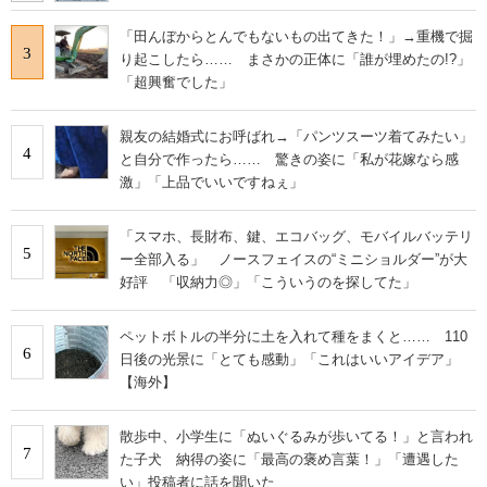
「田んぼからとんでもないもの出てきた！」→重機で掘
3
り起こしたら…… まさかの正体に「誰が埋めたの!?」
「超興奮でした」
親友の結婚式にお呼ばれ→「パンツスーツ着てみたい」
4
と自分で作ったら…… 驚きの姿に「私が花嫁なら感
激」「上品でいいですねぇ」
「スマホ、長財布、鍵、エコバッグ、モバイルバッテリ
5
ー全部入る」 ノースフェイスの“ミニショルダー”が大
好評 「収納力◎」「こういうのを探してた」
ペットボトルの半分に土を入れて種をまくと…… 110
6
日後の光景に「とても感動」「これはいいアイデア」
【海外】
散歩中、小学生に「ぬいぐるみが歩いてる！」と言われ
7
た子犬 納得の姿に「最高の褒め言葉！」「遭遇した
い」投稿者に話を聞いた