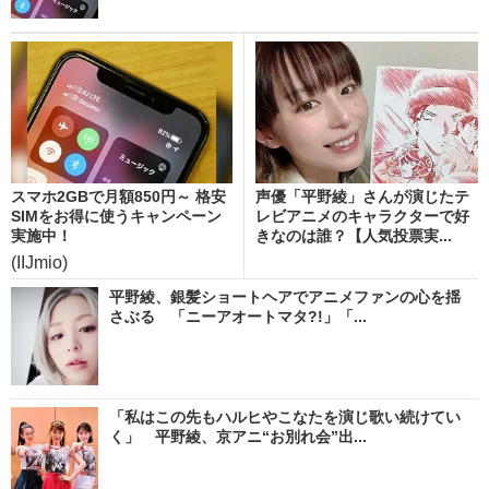
スマホ2GBで月額850円～ 格安
声優「平野綾」さんが演じたテ
SIMをお得に使うキャンペーン
レビアニメのキャラクターで好
実施中！
きなのは誰？【人気投票実...
(IIJmio)
平野綾、銀髪ショートヘアでアニメファンの心を揺
さぶる 「ニーアオートマタ?!」「...
「私はこの先もハルヒやこなたを演じ歌い続けてい
く」 平野綾、京アニ“お別れ会”出...