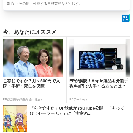
対応 ・その他、付随する事務業務など <おす...
今、あなたにオススメ
ご存じですか？月々500円で入
FPが解説！Apple製品を分割手
院・手術・死亡を保障
数料0円で入手する方法とは？
PR(愛知県共済生活協同組合)
PR(Fav-Log)
「らき☆すた」OP映像がYouTube公開 「もって
け！セーラーふく」に「実家の...