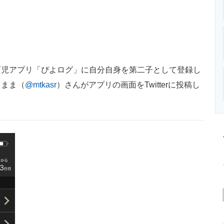
ニクス専門サイト
電子設計の基本と応用
エネルギーの専
児アプリ「ぴよログ」に自分自身を第二子として登録し
こまま（
@mtkasr
）さんがアプリの画面をTwitterに投稿し