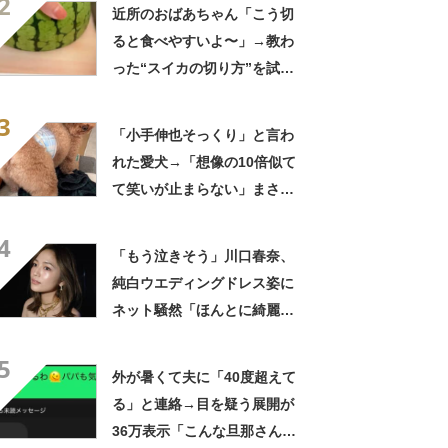
2
んだ」「スーパーオシャレ」
近所のおばあちゃん「こう切
ると食べやすいよ〜」→教わ
った“スイカの切り方”を試し
てみると…… 目からウロコ
3
の光景に「やってみます」
「小手伸也そっくり」と言わ
れた愛犬→「想像の10倍似て
て笑いが止まらない」まさか
の姿に「生き別れの兄弟説」
4
「パーツのバランスが同じ」
「もう泣きそう」川口春奈、
純白ウエディングドレス姿に
ネット騒然「ほんとに綺麗」
「この笑顔が切なすぎる」
5
外が暑くて夫に「40度超えて
る」と連絡→目を疑う展開が
36万表示「こんな旦那さん羨