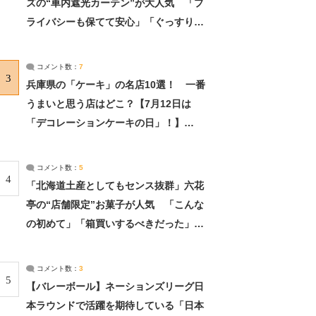
ズの“車内遮光カーテン”が大人気 「プ
ライバシーも保てて安心」「ぐっすり眠
れました」（2/2） | ライフ ねとらぼリ
サーチ：2ページ目
コメント数：
7
3
兵庫県の「ケーキ」の名店10選！ 一番
うまいと思う店はどこ？【7月12日は
「デコレーションケーキの日」！】
（2/4） | 兵庫県 ねとらぼリサーチ：2ペ
ージ目
コメント数：
5
4
「北海道土産としてもセンス抜群」六花
亭の“店舗限定”お菓子が人気 「こんな
の初めて」「箱買いするべきだった」
（1/2） | 北海道 ねとらぼリサーチ
コメント数：
3
5
【バレーボール】ネーションズリーグ日
本ラウンドで活躍を期待している「日本