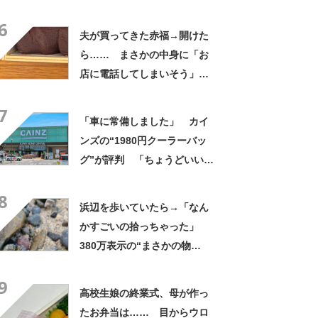
ましいわ！」
6
夫が買ってきた赤福→開けた
ら…… まさかの中身に「お
店に電話してしまいそう」
「さすがに初めて見ました
7
笑」と107万表示
「車に常備しました」 カイ
ンズの“1980円クーラーバッ
グ”が評判 「ちょうどいい大
きさ」「保冷剤を止めるベル
8
トが良い」
浜辺を歩いていたら→「なん
かすごいの拾っちゃった」
380万表示の“まさかの物
体”に「自然の芸術ですね」
9
「本当に奇跡的」
高校生娘の終業式、母が作っ
たお弁当は…… 目からウロ