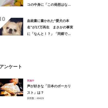
コの中身に「この発想はなか
った！」「こんなお弁当食べ
10
たかった」
血統書に書かれた“愛犬の本
名”が17万再生 まさかの事実
に「なんと！？」「同郷で
す！」驚き広がる
アンケート
実施中
声が好きな「日本のボーカリ
スト」は？
回答数：49429