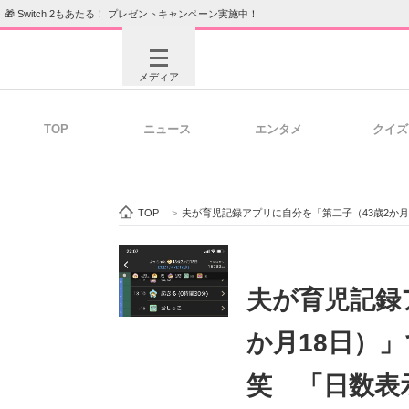
🎁 Switch 2もあたる！ プレゼントキャンペーン実施中！
メディア
TOP
ニュース
エンタメ
クイズ
注目記事を集めた総合ページ
ITの今
TOP
>
夫が育児記録アプリに自分を「第二子（43歳2か月18
ビジネスと働き方のヒント
AI活用
夫が育児記録
か月18日）
ITエンジニア向け専門サイト
企業向けI
笑 「日数表