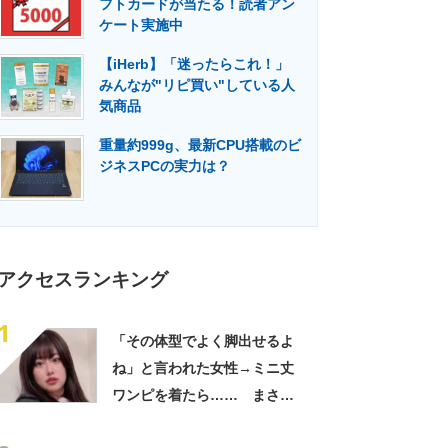
フトカードが当たる！読者アン
門メディア
建設×テクノロジーの最前線
ケート実施中
【iHerb】「迷ったらこれ！」
みんなが"リピ買い"している人
気商品
重量約999g、最新CPU搭載のビ
ジネスPCの実力は？
アクセスランキング
1
「その体型でよく脚出せるよ
ね」と言われた女性→ミニ丈
ワンピを着たら…… まさか
の姿に「『マジか！』って叫