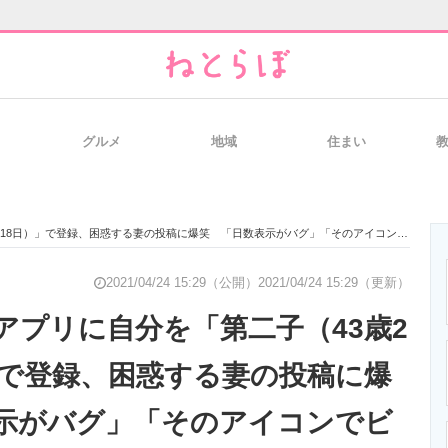
グルメ
地域
住まい
と未来を見通す
スマホと通信の最新トレンド
進化するPCとデ
日）」で登録、困惑する妻の投稿に爆笑 「日数表示がバグ」「そのアイコンでビールは笑う」
のいまが分かる
企業ITのトレンドを詳説
経営リーダーの
2021/04/24 15:29（公開）
2021/04/24 15:29（更新）
アプリに自分を「第二子（43歳2
」で登録、困惑する妻の投稿に爆
T製品の総合サイト
IT製品の技術・比較・事例
製造業のIT導入
示がバグ」「そのアイコンでビ