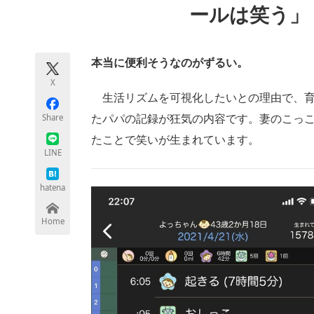
ールは笑う」
モノづくり技術者専門サイト
エレクトロ
本当に便利そうなのがずるい。
ちょっと気になるネットの話題
X
生活リズムを可視化したいとの理由で、育
Share
たパパの記録が狂気の内容です。妻のこっ
たことで笑いが生まれています。
LINE
hatena
Home