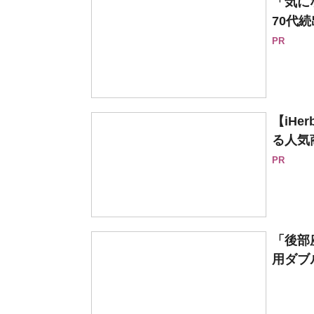
「気に
70代続
PR
【iH
る人気
PR
「後部
用ダブル