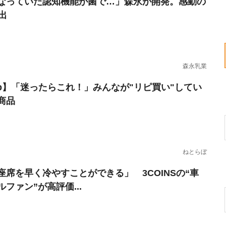
なっていた認知機能が菌で…」森永が開発。感動の
出
森永乳業
erb】「迷ったらこれ！」みんなが"リピ買い"してい
商品
ねとらぼ
座席を早く冷やすことができる」 3COINSの“車
ファン”が高評価...