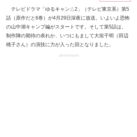
テレビドラマ「ゆるキャン△2」（テレビ東京系）第5
ITの今と未来を見通す
話（原作だと6巻）が4月29日深夜に放送。いよいよ恐怖
スマホと通信の最新トレンド
の山中湖キャンプ編がスタートです。そして第5話は、
制作陣の期待の表れか、いつにもまして大垣千明（田辺
進化するPCとデバイスの未来
桃子さん）の演技に力が入った回となりました。
好きが集まる 比べて選べる
advertisement
ビジネスと働き方のヒント
AI活用のいまが分かる
企業ITのトレンドを詳説
経営リーダーのコミュニティ
マーケ×ITの今がよく分かる
ITエンジニア向け専門サイト