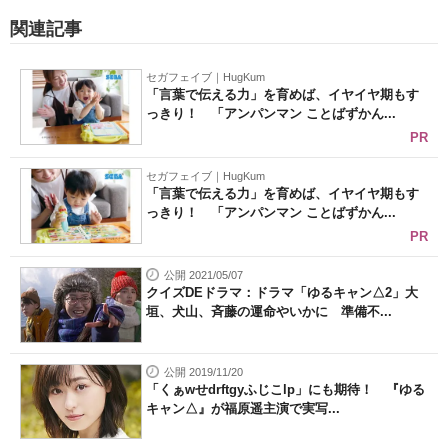
関連記事
セガフェイブ｜HugKum
「言葉で伝える力」を育めば、イヤイヤ期もす
っきり！ 「アンパンマン ことばずかん...
PR
セガフェイブ｜HugKum
「言葉で伝える力」を育めば、イヤイヤ期もす
っきり！ 「アンパンマン ことばずかん...
PR
公開 2021/05/07
クイズDEドラマ：ドラマ「ゆるキャン△2」大
垣、犬山、斉藤の運命やいかに 準備不...
公開 2019/11/20
「くぁwせdrftgyふじこlp」にも期待！ 『ゆる
キャン△』が福原遥主演で実写...