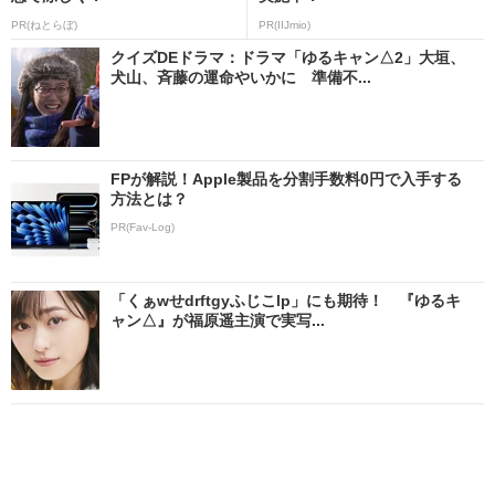
PR(ねとらぼ)
PR(IIJmio)
クイズDEドラマ：ドラマ「ゆるキャン△2」大垣、
犬山、斉藤の運命やいかに 準備不...
FPが解説！Apple製品を分割手数料0円で入手する
方法とは？
PR(Fav-Log)
「くぁwせdrftgyふじこlp」にも期待！ 『ゆるキ
ャン△』が福原遥主演で実写...