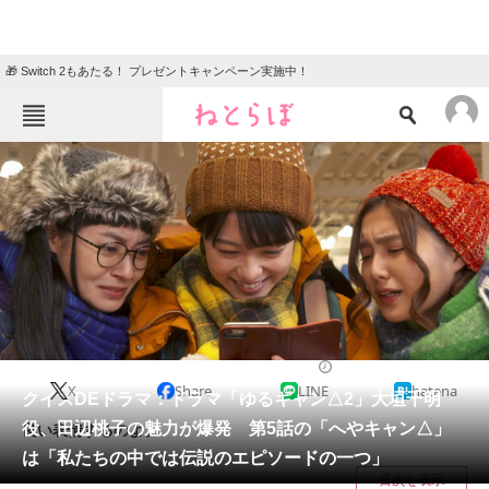
🎁 Switch 2もあたる！ プレゼントキャンペーン実施中！
ねとらぼメニュー
TOP
ニュース
エンタメ
クイズ
グルメ
地域
住まい
教育・育児
動物
リサーチ
2021/05/01 20:00（公開）
X
Share
LINE
hatena
会員記事
クイズDEドラマ：ドラマ「ゆるキャン△2」大垣千明
役、田辺桃子の魅力が爆発 第5話の「へやキャン△」
良い表情するのよ。
メディア
は「私たちの中では伝説のエピソードの一つ」
目次を表示
注目記事を集めた総合ページ