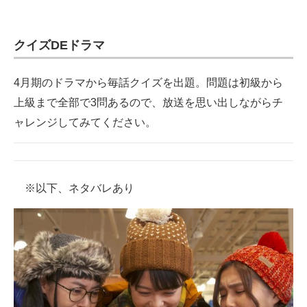
企業向けIT製品の総合サイト
クイズDEドラマ
IT製品の技術・比較・事例
製造業のIT導入・活用を支援
4月期のドラマから毎話クイズを出題。問題は初級から
上級まで全部で3問あるので、放送を思い出しながらチ
モノづくり技術者専門サイト
ャレンジしてみてください。
エレクトロニクス専門サイト
電子設計の基本と応用
※以下、ネタバレあり
エネルギーの専門メディア
建設×テクノロジーの最前線
ちょっと気になるネットの話題