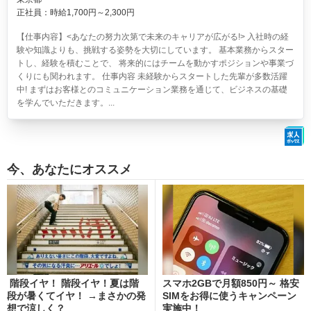
正社員：時給1,700円～2,300円
【仕事内容】<あなたの努力次第で未来のキャリアが広がる!> 入社時の経
験や知識よりも、挑戦する姿勢を大切にしています。 基本業務からスター
トし、経験を積むことで、 将来的にはチームを動かすポジションや事業づ
くりにも関われます。 仕事内容 未経験からスタートした先輩が多数活躍
中! まずはお客様とのコミュニケーション業務を通じて、ビジネスの基礎
を学んでいただきます。...
今、あなたにオススメ
階段イヤ！ 階段イヤ！夏は階
スマホ2GBで月額850円～ 格安
段が暑くてイヤ！ →まさかの発
SIMをお得に使うキャンペーン
想で涼しく？
実施中！