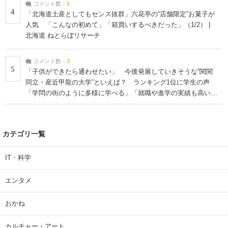
コメント数：
5
4
「北海道土産としてもセンス抜群」六花亭の“店舗限定”お菓子が
人気 「こんなの初めて」「箱買いするべきだった」（1/2） |
北海道 ねとらぼリサーチ
コメント数：
3
5
「子供ができたら通わせたい」 今後発展していきそうな“関関
同立・産近甲龍の大学”といえば？ ランキング1位に学生の声
「学問の街のように多様に学べる」「就職や進学の実績も高い」
| 大学 ねとらぼリサーチ
カテゴリ一覧
IT・科学
エンタメ
おかね
カルチャー・アート