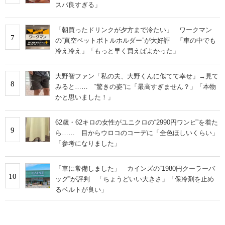
スパ良すぎる」
「朝買ったドリンクが夕方まで冷たい」 ワークマン
7
の“真空ペットボトルホルダー”が大好評 「車の中でも
冷え冷え」「もっと早く買えばよかった」
大野智ファン「私の夫、大野くんに似てて幸せ」→見て
8
みると…… ‟驚きの姿”に「最高すぎません？」「本物
かと思いました！」
62歳・62キロの女性がユニクロの“2990円ワンピ”を着た
9
ら…… 目からウロコのコーデに「全色ほしいくらい」
「参考になりました」
「車に常備しました」 カインズの“1980円クーラーバ
10
ッグ”が評判 「ちょうどいい大きさ」「保冷剤を止め
るベルトが良い」