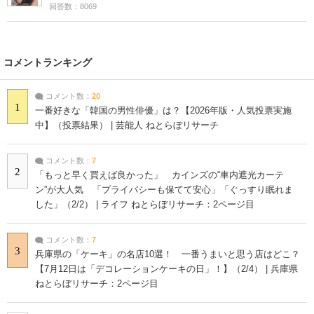
回答数：8069
コメントランキング
コメント数：
20
1
一番好きな「韓国の男性俳優」は？【2026年版・人気投票実施
中】（投票結果） | 芸能人 ねとらぼリサーチ
コメント数：
7
2
「もっと早く買えば良かった」 カインズの“車内遮光カーテ
ン”が大人気 「プライバシーも保てて安心」「ぐっすり眠れま
した」（2/2） | ライフ ねとらぼリサーチ：2ページ目
コメント数：
7
3
兵庫県の「ケーキ」の名店10選！ 一番うまいと思う店はどこ？
【7月12日は「デコレーションケーキの日」！】（2/4） | 兵庫県
ねとらぼリサーチ：2ページ目