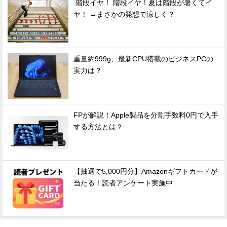
階段イヤ！ 階段イヤ！夏は階段が暑くてイ
ヤ！ →まさかの発想で涼しく？
重量約999g、最新CPU搭載のビジネスPCの
実力は？
FPが解説！Apple製品を分割手数料0円で入手
する方法とは？
【抽選で5,000円分】Amazonギフトカードが
当たる！読者アンケート実施中