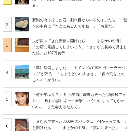
る」
新潟の海で拾った石→割れ目から中をのぞいたら……驚
2
きの中身に「本当にあるんですね！」「お宝だ」
夫が買ってきた赤福→開けたら…… まさかの中身に
3
「お店に電話してしまいそう」「さすがに初めて見まし
た笑」と107万表示
「車に常備しました」 カインズの“1980円クーラーバ
4
ッグ”が評判 「ちょうどいい大きさ」「保冷剤を止め
るベルトが良い」
「何十年ぶり？」 約25年前に表舞台去った“消費税アイ
5
ドル” 現在の姿にネット衝撃「いくつになってもかわ
いい」「また会えるなんて」
しまむらで買った3000円のバッグ→「何か入ってる！」
6
と開けたら…… まさかの中身に「買いに走った」「コ