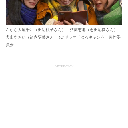
左から大垣千明（田辺桃子さん）、斉藤恵那（志田彩良さん）、
犬山あおい（箭内夢菜さん） (C)ドラマ「ゆるキャン△」製作委
員会
advertisement