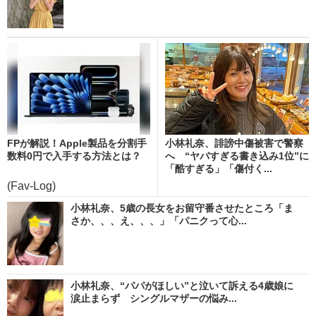
FPが解説！Apple製品を分割手
小林礼奈、誹謗中傷被害で警察
数料0円で入手する方法とは？
へ “ヤバすぎる書き込み1位”に
「酷すぎる」「傷付く...
(Fav-Log)
小林礼奈、5歳の長女をお留守番させたところ「ま
さか、、、え、、、」「パニクって心...
小林礼奈、“パパがほしい”と泣いて訴える4歳娘に
涙止まらず シングルマザーの悩み...