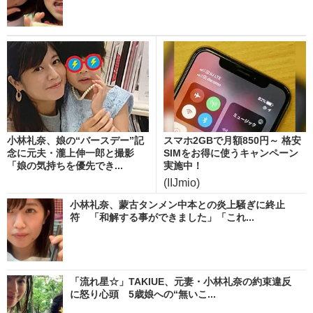
小林礼奈、娘の“バースデー”記
スマホ2GBで月額850円～ 格安
念に元夫・瀧上伸一郎と撮影
SIMをお得に使うキャンペーン
「娘の気持ちを優先でき...
実施中！
(IIJmio)
小林礼奈、蒙古タンメン中本との炎上騒ぎに終止
符 「和解する事ができました」「これ...
「流れ星☆」TAKIUE、元妻・小林礼奈の約束違反
に怒り心頭 5歳娘への“無いこ...