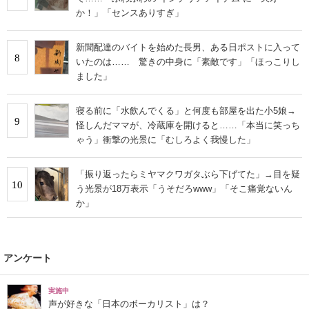
か！」「センスありすぎ」
新聞配達のバイトを始めた長男、ある日ポストに入って
8
いたのは…… 驚きの中身に「素敵です」「ほっこりし
ました」
寝る前に「水飲んでくる」と何度も部屋を出た小5娘→
9
怪しんだママが、冷蔵庫を開けると……「本当に笑っち
ゃう」衝撃の光景に「むしろよく我慢した」
「振り返ったらミヤマクワガタぶら下げてた」→目を疑
10
う光景が18万表示「うそだろwww」「そこ痛覚ないん
か」
アンケート
実施中
声が好きな「日本のボーカリスト」は？