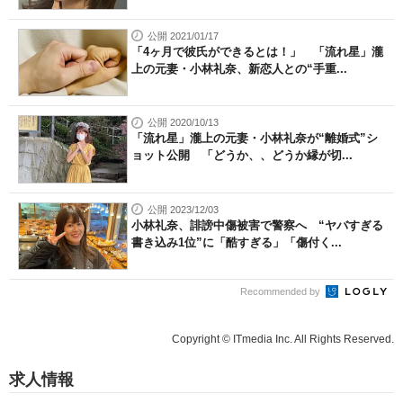
公開 2021/01/17
「4ヶ月で彼氏ができるとは！」 「流れ星」瀧
上の元妻・小林礼奈、新恋人との“手重...
公開 2020/10/13
「流れ星」瀧上の元妻・小林礼奈が“離婚式”シ
ョット公開 「どうか、、どうか縁が切...
公開 2023/12/03
小林礼奈、誹謗中傷被害で警察へ “ヤバすぎる
書き込み1位”に「酷すぎる」「傷付く...
Recommended by
Copyright © ITmedia Inc. All Rights Reserved.
求人情報