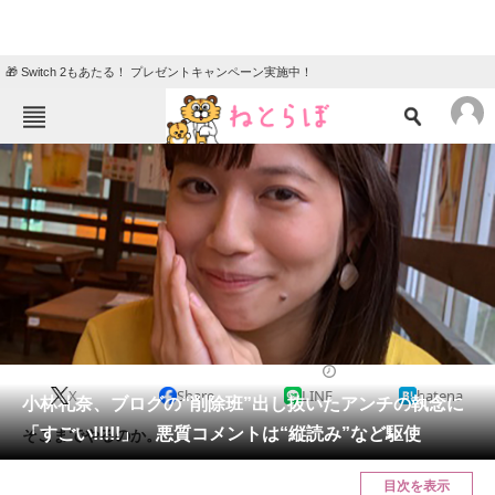
🎁 Switch 2もあたる！ プレゼントキャンペーン実施中！
ねとらぼメニュー
TOP
ニュース
エンタメ
クイズ
グルメ
地域
住まい
教育・育児
動物
リサーチ
2021/05/07 11:30（公開）
X
Share
LINE
hatena
会員記事
小林礼奈、ブログの“削除班”出し抜いたアンチの執念に
「すごい!!!!!」 悪質コメントは“縦読み”など駆使
そこまでやるのか。
メディア
目次を表示
注目記事を集めた総合ページ