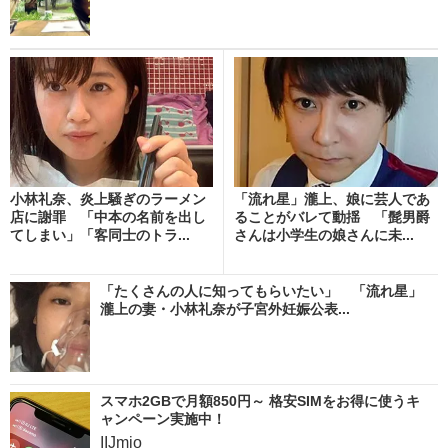
小林礼奈、炎上騒ぎのラーメン
「流れ星」瀧上、娘に芸人であ
店に謝罪 「中本の名前を出し
ることがバレて動揺 「髭男爵
てしまい」「客同士のトラ...
さんは小学生の娘さんに未...
「たくさんの人に知ってもらいたい」 「流れ星」
瀧上の妻・小林礼奈が子宮外妊娠公表...
スマホ2GBで月額850円～ 格安SIMをお得に使うキ
ャンペーン実施中！
IIJmio