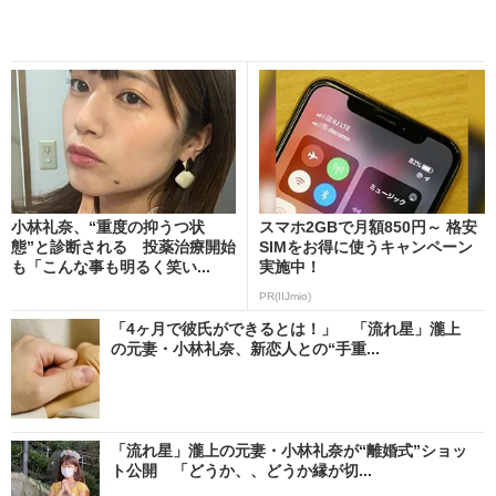
小林礼奈、“重度の抑うつ状
スマホ2GBで月額850円～ 格安
態”と診断される 投薬治療開始
SIMをお得に使うキャンペーン
も「こんな事も明るく笑い...
実施中！
PR(IIJmio)
「4ヶ月で彼氏ができるとは！」 「流れ星」瀧上
の元妻・小林礼奈、新恋人との“手重...
「流れ星」瀧上の元妻・小林礼奈が“離婚式”ショッ
ト公開 「どうか、、どうか縁が切...