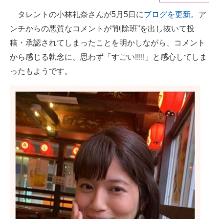
タレントの小林礼奈さんが5月5日に
ブログを更新
。ア
ITの今と未来を見通す
ンチからの悪質なコメントが“削除班”を出し抜いて投
スマホと通信の最新トレンド
稿・承認されてしまったことを明かしながら、コメント
から感じる執念に、思わず「すごい!!!!!」と感心してしま
進化するPCとデバイスの未来
ったもようです。
好きが集まる 比べて選べる
ビジネスと働き方のヒント
AI活用のいまが分かる
企業ITのトレンドを詳説
経営リーダーのコミュニティ
マーケ×ITの今がよく分かる
ITエンジニア向け専門サイト