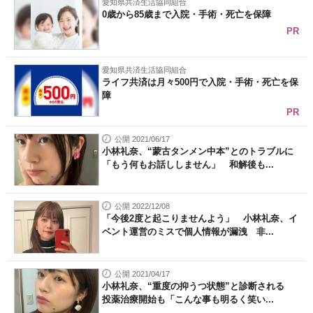
愛知県共済生活協同組合
0歳から85歳まで入院・手術・死亡を保障
PR
愛知県共済生活協同組合
ライフ共済は月々500円で入院・手術・死亡を保
障
PR
公開 2021/06/17
小林礼奈、“蒙古タンメン中本”とのトラブルに
「もう何もお話ししません」 和解後も...
公開 2022/12/08
「今後2度と起こりませんよう」 小林礼奈、イ
ベント運営のミスで個人情報が漏洩 非...
公開 2021/04/17
小林礼奈、“重度の抑うつ状態”と診断される
投薬治療開始も「こんな事も明るく笑い...