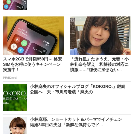
スマホ2GBで月額850円～ 格安
「流れ星」たきうえ、元妻・小
SIMをお得に使うキャンペーン
林礼奈を訴え→和解後の対応に
実施中！
憤激……“穏便に済まない...
PR(IIJmio)
小林麻央のオフィシャルブログ「KOKORO.」継続
公開へ 夫・市川海老蔵「麻央の...
小林麻耶、ショートカット＆パーマでイメチェン
結婚3年目の夫は「新鮮な気持ちでド...