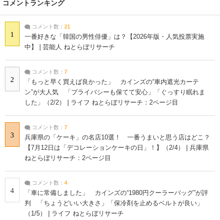
コメントランキング
コメント数：
21
1
一番好きな「韓国の男性俳優」は？【2026年版・人気投票実施
中】 | 芸能人 ねとらぼリサーチ
コメント数：
7
2
「もっと早く買えば良かった」 カインズの“車内遮光カーテ
ン”が大人気 「プライバシーも保てて安心」「ぐっすり眠れま
した」（2/2） | ライフ ねとらぼリサーチ：2ページ目
コメント数：
7
3
兵庫県の「ケーキ」の名店10選！ 一番うまいと思う店はどこ？
【7月12日は「デコレーションケーキの日」！】（2/4） | 兵庫県
ねとらぼリサーチ：2ページ目
コメント数：
4
4
「車に常備しました」 カインズの“1980円クーラーバッグ”が評
判 「ちょうどいい大きさ」「保冷剤を止めるベルトが良い」
（1/5） | ライフ ねとらぼリサーチ