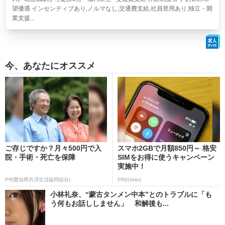
望優遇 インセンティブあり,ノルマなし,交通費支給,社員登用あり,独立・開
業支援...
今、あなたにオススメ
ご存じですか？月々500円で入
スマホ2GBで月額850円～ 格安
院・手術・死亡を保障
SIMをお得に使うキャンペーン
実施中！
PR(愛知県共済生活協同組合)
PR(IIJmio)
小林礼奈、“蒙古タンメン中本”とのトラブルに「も
う何もお話ししません」 和解後も...