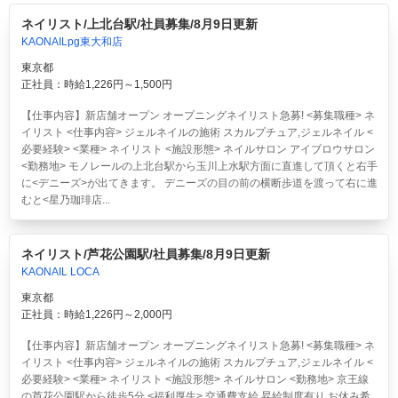
ネイリスト/上北台駅/社員募集/8月9日更新
KAONAILpg東大和店
東京都
正社員：時給1,226円～1,500円
【仕事内容】新店舗オープン オープニングネイリスト急募! <募集職種> ネ
イリスト <仕事内容> ジェルネイルの施術 スカルプチュア,ジェルネイル <
必要経験> <業種> ネイリスト <施設形態> ネイルサロン アイブロウサロン
<勤務地> モノレールの上北台駅から玉川上水駅方面に直進して頂くと右手
に<デニーズ>が出てきます。 デニーズの目の前の横断歩道を渡って右に進
むと<星乃珈琲店...
ネイリスト/芦花公園駅/社員募集/8月9日更新
KAONAIL LOCA
東京都
正社員：時給1,226円～2,000円
【仕事内容】新店舗オープン オープニングネイリスト急募! <募集職種> ネ
イリスト <仕事内容> ジェルネイルの施術 スカルプチュア,ジェルネイル <
必要経験> <業種> ネイリスト <施設形態> ネイルサロン <勤務地> 京王線
の芦花公園駅から徒歩5分 <福利厚生> 交通費支給 昇給制度有り お休み希