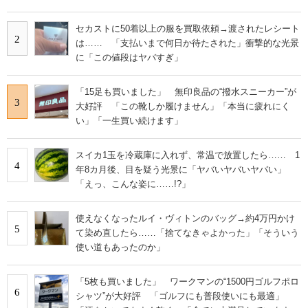
セカストに50着以上の服を買取依頼→渡されたレシート
2
は…… 「支払いまで何日か待たされた」衝撃的な光景
に「この値段はヤバすぎ」
「15足も買いました」 無印良品の“撥水スニーカー”が
3
大好評 「この靴しか履けません」「本当に疲れにく
い」「一生買い続けます」
スイカ1玉を冷蔵庫に入れず、常温で放置したら…… 1
4
年8カ月後、目を疑う光景に「ヤバいヤバいヤバい」
「えっ、こんな姿に……!?」
使えなくなったルイ・ヴィトンのバッグ→約4万円かけ
5
て染め直したら……「捨てなきゃよかった」「そういう
使い道もあったのか」
「5枚も買いました」 ワークマンの“1500円ゴルフポロ
6
シャツ”が大好評 「ゴルフにも普段使いにも最適」