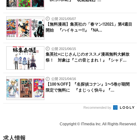
公開 2021/05/07
【無料漫画】集英社の「春マン!!2021」第4週目
開始 『ハイキュー!!』『NA...
公開 2021/06/15
集英社×にじさんじのオススメ漫画無料大解放
祭！ 対象は『この音とまれ！』『シャド...
公開 2021/04/16
【100％OFF】『名探偵コナン』1〜5巻が期間
限定で無料に 『まじっく快斗』『...
Recommended by
Copyright © ITmedia Inc. All Rights Reserved.
求人情報