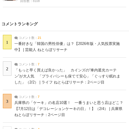
回答数：8108
コメントランキング
コメント数：
21
1
一番好きな「韓国の男性俳優」は？【2026年版・人気投票実施
中】 | 芸能人 ねとらぼリサーチ
コメント数：
7
2
「もっと早く買えば良かった」 カインズの“車内遮光カーテ
ン”が大人気 「プライバシーも保てて安心」「ぐっすり眠れま
した」（2/2） | ライフ ねとらぼリサーチ：2ページ目
コメント数：
7
3
兵庫県の「ケーキ」の名店10選！ 一番うまいと思う店はどこ？
【7月12日は「デコレーションケーキの日」！】（2/4） | 兵庫県
ねとらぼリサーチ：2ページ目