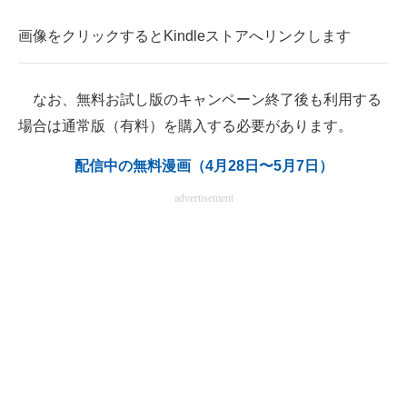
企業向けIT製品の総合サイト
画像をクリックするとKindleストアへリンクします
IT製品の技術・比較・事例
なお、無料お試し版のキャンペーン終了後も利用する
製造業のIT導入・活用を支援
場合は通常版（有料）を購入する必要があります。
モノづくり技術者専門サイト
配信中の無料漫画（4月28日〜5月7日）
エレクトロニクス専門サイト
advertisement
電子設計の基本と応用
エネルギーの専門メディア
建設×テクノロジーの最前線
ちょっと気になるネットの話題