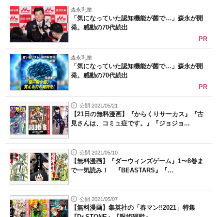
森永乳業
「気になっていた認知機能が菌で…」森永が開
発。感動の70代続出
PR
森永乳業
「気になっていた認知機能が菌で…」森永が開
発。感動の70代続出
PR
公開 2021/05/21
【21日の無料漫画】『からくりサーカス』『古
見さんは、コミュ症です。』『ジョジョ...
公開 2021/05/10
【無料漫画】『ダーウィンズゲーム』1〜8巻ま
で一気読み！ 『BEASTARS』『...
公開 2021/05/07
【無料漫画】集英社の「春マン!!2021」特集
『Dr.STONE』『呪術廻戦』...