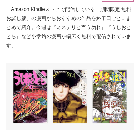
Amazon Kindleストアで配信している「期間限定 無料
ITの今と未来を見通す
お試し版」の漫画からおすすめの作品を終了日ごとにま
スマホと通信の最新トレンド
とめて紹介。今週は『ミステリと言う勿れ』『うしおと
とら』など小学館の漫画が幅広く無料で配信されていま
進化するPCとデバイスの未来
す。
好きが集まる 比べて選べる
ビジネスと働き方のヒント
AI活用のいまが分かる
企業ITのトレンドを詳説
経営リーダーのコミュニティ
マーケ×ITの今がよく分かる
ITエンジニア向け専門サイト