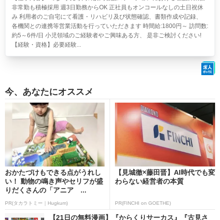
非常勤も積極採用 週3日勤務からOK 正社員もオンコールなしの土日祝休
み 利用者のご自宅にて看護・リハビリ及び状態確認、書類作成や記録、
各機関との連携等営業活動を行っていただきます 時間給:1800円～ 訪問数:
約5～6件/日 小児領域のご経験者やご興味ある方、 是非ご検討ください!
【経験・資格】必要経験...
今、あなたにオススメ
おかたづけもできる点がうれし
【見城徹×藤田晋】AI時代でも変
い！ 動物の鳴き声やセリフが盛
わらない経営者の本質
りだくさんの「アニア ...
PR(タカラトミー｜Hugkum)
PR(FINCHI on GOETHE)
【21日の無料漫画】『からくりサーカス』『古見さ