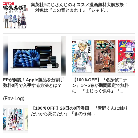
集英社×にじさんじのオススメ漫画無料大解放祭！
対象は『この音とまれ！』『シャド...
FPが解説！Apple製品を分割手
【100％OFF】『名探偵コナ
数料0円で入手する方法とは？
ン』1〜5巻が期間限定で無料
に 『まじっく快斗』『...
(Fav-Log)
【100％OFF】26日の0円漫画 『青野くんに触り
たいから死にたい』『きのう何...