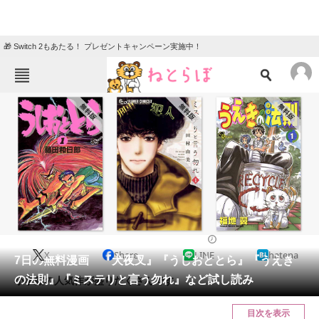
🎁 Switch 2もあたる！ プレゼントキャンペーン実施中！
ねとらぼメニュー
TOP
ニュース
エンタメ
クイズ
グルメ
地域
住まい
教育・育児
動物
リサーチ
2021/05/07 16:03（公開）
X
Share
LINE
hatena
会員記事
7日の無料漫画 『犬夜叉』『うしおととら』『うえき
の法則』『ミステリと言う勿れ』など試し読み
小学館の人気作が盛りだくさんです。
メディア
目次を表示
注目記事を集めた総合ページ