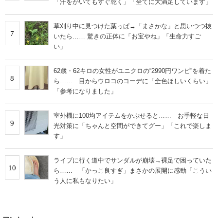
「汗をかいてもすぐ乾く」「全てに大満足しています」
草刈り中に見つけた葉っぱ→「まさかな」と思いつつ抜
7
いたら…… 驚きの正体に「お宝やね」「生命力すご
い」
62歳・62キロの女性がユニクロの“2990円ワンピ”を着た
8
ら…… 目からウロコのコーデに「全色ほしいくらい」
「参考になりました」
室外機に100均アイテムをかぶせると…… お手軽な日
9
光対策に「ちゃんと空間ができてグー」「これで楽しま
す」
ライブに行く道中でサンダルが崩壊→裸足で困っていた
10
ら…… 「かっこ良すぎ」まさかの展開に感動「こうい
う人に私もなりたい」