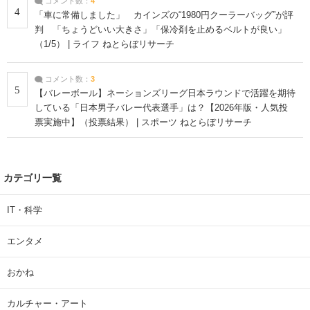
コメント数：
4
4
「車に常備しました」 カインズの“1980円クーラーバッグ”が評
判 「ちょうどいい大きさ」「保冷剤を止めるベルトが良い」
（1/5） | ライフ ねとらぼリサーチ
コメント数：
3
5
【バレーボール】ネーションズリーグ日本ラウンドで活躍を期待
している「日本男子バレー代表選手」は？【2026年版・人気投
票実施中】（投票結果） | スポーツ ねとらぼリサーチ
カテゴリ一覧
IT・科学
エンタメ
おかね
カルチャー・アート