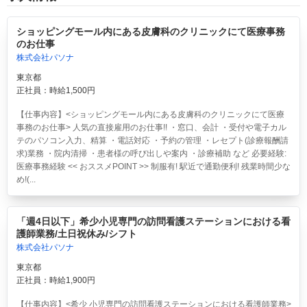
ショッピングモール内にある皮膚科のクリニックにて医療事務
のお仕事
株式会社パソナ
東京都
正社員：時給1,500円
【仕事内容】<ショッピングモール内にある皮膚科のクリニックにて医療
事務のお仕事> 人気の直接雇用のお仕事!! ・窓口、会計 ・受付や電子カル
テのパソコン入力、精算 ・電話対応 ・予約の管理 ・レセプト(診療報酬請
求)業務 ・院内清掃 ・患者様の呼び出しや案内 ・診療補助 など 必要経験:
医療事務経験 << おススメPOINT >> 制服有! 駅近で通勤便利! 残業時間少な
め!(...
「週4日以下」希少小児専門の訪問看護ステーションにおける看
護師業務/土日祝休み/シフト
株式会社パソナ
東京都
正社員：時給1,900円
【仕事内容】<希少 小児専門の訪問看護ステーションにおける看護師業務>