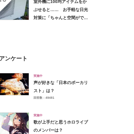
室外機に100均アイテムをか
しちゃいました」の声
ぶせると…… お手軽な日光
対策に「ちゃんと空間ができ
てグー」「これで楽します」
アンケート
実施中
声が好きな「日本のボーカリ
スト」は？
回答数：49481
実施中
歌が上手だと思うホロライブ
のメンバーは？