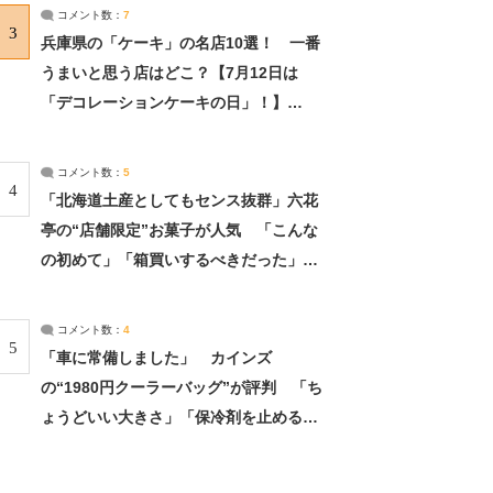
サーチ：2ページ目
コメント数：
7
3
兵庫県の「ケーキ」の名店10選！ 一番
うまいと思う店はどこ？【7月12日は
「デコレーションケーキの日」！】
（2/4） | 兵庫県 ねとらぼリサーチ：2ペ
ージ目
コメント数：
5
4
「北海道土産としてもセンス抜群」六花
亭の“店舗限定”お菓子が人気 「こんな
の初めて」「箱買いするべきだった」
（1/2） | 北海道 ねとらぼリサーチ
コメント数：
4
5
「車に常備しました」 カインズ
の“1980円クーラーバッグ”が評判 「ち
ょうどいい大きさ」「保冷剤を止めるベ
ルトが良い」（1/5） | ライフ ねとらぼ
リサーチ