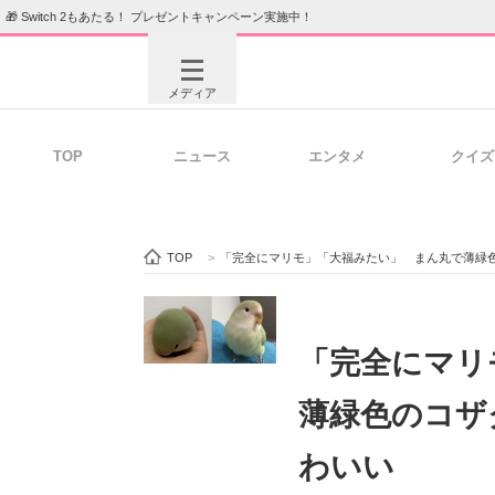
🎁 Switch 2もあたる！ プレゼントキャンペーン実施中！
メディア
TOP
ニュース
エンタメ
クイズ
注目記事を集めた総合ページ
ITの今
TOP
>
「完全にマリモ」「大福みたい」 まん丸で薄緑
ビジネスと働き方のヒント
AI活用
「完全にマリ
薄緑色のコザ
ITエンジニア向け専門サイト
企業向けI
わいい