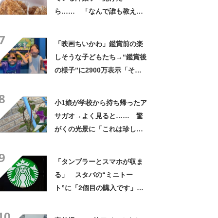
ら…… 「なんで誰も教えて
くれなかったんだ」驚きの中
7
身に「バレたか」「えっ食べ
「映画ちいかわ」鑑賞前の楽
たい」
しそうな子どもたち→“鑑賞後
の様子”に2900万表示「そう
なるわなw」「分かるよ」
8
「いったい何が」
小1娘が学校から持ち帰ったア
サガオ→よく見ると…… 驚
がくの光景に「これは珍し
い！」「え、めっちゃおしゃ
9
れ」
「タンブラーとスマホが収ま
る」 スタバの“ミニトー
ト”に「2個目の購入です」
「夏らしく涼しげ、そして軽
10
い」「店舗で見つけて即購入