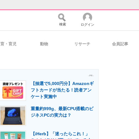
検索
ログイン
教育・育児
動物
リサーチ
会員記事
バイスの未来
好きが集まる 比べて選べる
- PR -
【抽選で5,000円分】Amazonギ
コミュニティ
マーケ×ITの今がよく分かる
フトカードが当たる！読者アン
ケート実施中
重量約999g、最新CPU搭載のビ
・活用を支援
ジネスPCの実力は？
【iHerb】「迷ったらこれ！」