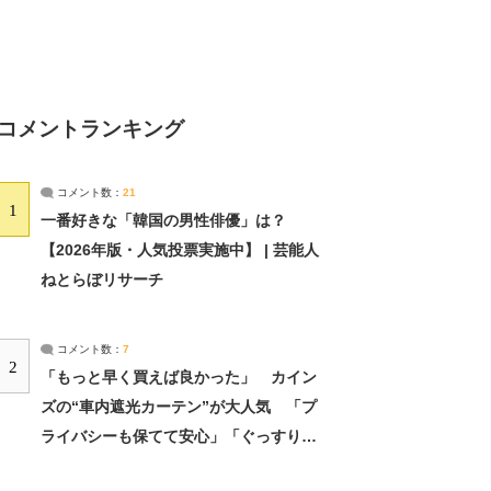
コメントランキング
コメント数：
21
1
一番好きな「韓国の男性俳優」は？
【2026年版・人気投票実施中】 | 芸能人
ねとらぼリサーチ
コメント数：
7
2
「もっと早く買えば良かった」 カイン
ズの“車内遮光カーテン”が大人気 「プ
ライバシーも保てて安心」「ぐっすり眠
れました」（2/2） | ライフ ねとらぼリ