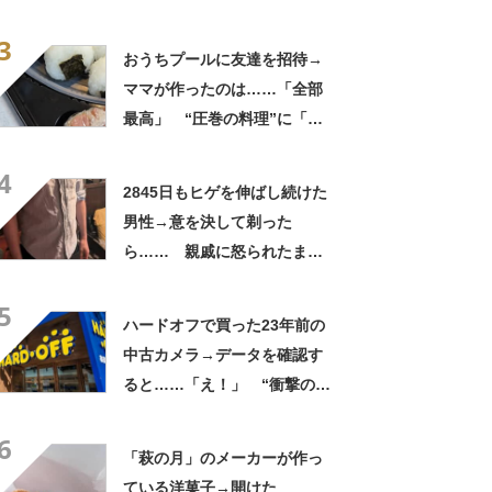
実”が160万再生「知らぬが
3
仏」
おうちプールに友達を招待→
ママが作ったのは……「全部
最高」 “圧巻の料理”に「う
っひょ～！」「勝手におっじ
4
ゃまっしまーーす！」
2845日もヒゲを伸ばし続けた
男性→意を決して剃った
ら…… 親戚に怒られたまさ
かの理由に「えぇwwwそんな
5
ぁ」「どんまいです」
ハードオフで買った23年前の
中古カメラ→データを確認す
ると……「え！」 “衝撃の中
身”に「そんなことあるのか」
6
「ドラマのような展開」
「萩の月」のメーカーが作っ
ている洋菓子→開けた