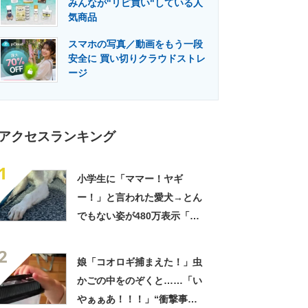
みんなが"リピ買い"している人
門メディア
建設×テクノロジーの最前線
気商品
スマホの写真／動画をもう一段
安全に 買い切りクラウドストレ
ージ
アクセスランキング
1
小学生に「ママー！ヤギ
ー！」と言われた愛犬→とん
でもない姿が480万表示「ど
う見ても犬ですけど？って顔
2
してる」「ストレス消え去っ
娘「コオロギ捕まえた！」虫
た」
かごの中をのぞくと……「い
やぁぁあ！！！」“衝撃事