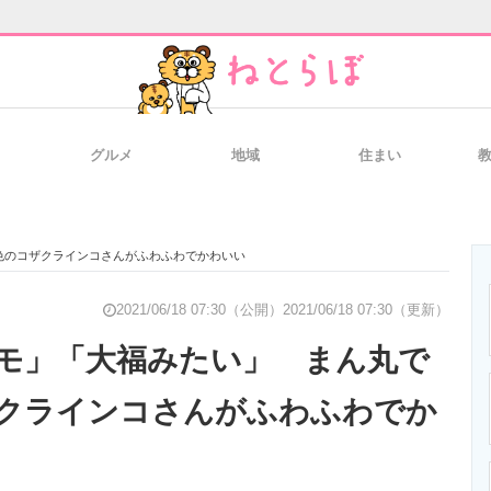
グルメ
地域
住まい
と未来を見通す
スマホと通信の最新トレンド
進化するPCとデ
色のコザクラインコさんがふわふわでかわいい
のいまが分かる
企業ITのトレンドを詳説
経営リーダーの
2021/06/18 07:30（公開）
2021/06/18 07:30（更新）
モ」「大福みたい」 まん丸で
クラインコさんがふわふわでか
T製品の総合サイト
IT製品の技術・比較・事例
製造業のIT導入