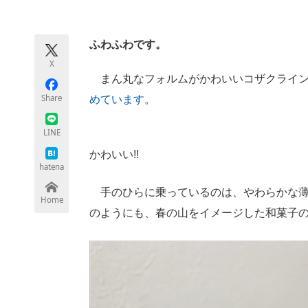
モノづくり技術者専門サイト
エレクトロ
ふわふわです。
X
ちょっと気になるネットの話題
まん丸なフォルムがかわいいコザクラインコさ
Share
めています
。
LINE
かわいい!!
hatena
手のひらに乗っているのは、やわらかな薄
Home
のようにも、春の山をイメージした和菓子