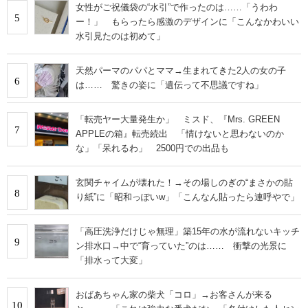
女性がご祝儀袋の“水引”で作ったのは……「うわわ
5
ー！」 もらったら感激のデザインに「こんなかわいい
水引見たのは初めて」
天然パーマのパパとママ→生まれてきた2人の女の子
6
は…… 驚きの姿に「遺伝って不思議ですね」
「転売ヤー大量発生か」 ミスド、『Mrs. GREEN
7
APPLEの箱』転売続出 「情けないと思わないのか
な」「呆れるわ」 2500円での出品も
玄関チャイムが壊れた！→その場しのぎの“まさかの貼
8
り紙”に「昭和っぽいw」「こんなん貼ったら連呼やで」
「高圧洗浄だけじゃ無理」築15年の水が流れないキッチ
9
ン排水口→中で“育っていた”のは…… 衝撃の光景に
「排水って大変」
おばあちゃん家の柴犬「コロ」→お客さんが来る
10