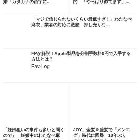
婚「カタカナの苗字に...
的 「やっぱり似てます」...
「マジで信じられないくらい最低すぎ！」わたなべ
麻衣、業者の対応に激怒 押し売りな...
FPが解説！Apple製品を分割手数料0円で入手する
方法とは？
Fav-Log
「妊婦狙いの事件も多いと聞く
JOY、金髪＆盛髪で「メンエ
ので」 妊娠中のわたなべ麻
グ」時代に回帰 10年ぶり