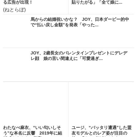
る広告が出現！
貼りたがる」「全て娘に...
(ねとらぼ)
馬からの結婚祝いかな？ JOY、日本ダービー的中
で“払い戻し金額”を発表「やった...
JOY、2歳長女のバレンタインプレゼントにデレデ
レ顔 娘の言い間違えに「可愛過ぎ...
わたなべ麻衣、“いい匂いしそ
ユージ、“バッタリ遭遇”した盟
う”な本名に反響 2019年に結
友モデルとのレア姿が注目の