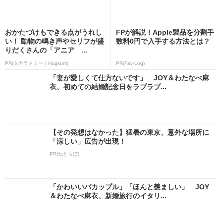
おかたづけもできる点がうれし
FPが解説！Apple製品を分割手
い！ 動物の鳴き声やセリフが盛
数料0円で入手する方法とは？
りだくさんの「アニア ...
PR(タカラトミー｜Hugkum)
PR(Fav-Log)
「妻が愛しくて仕方ないです」 JOY＆わたなべ麻
衣、初めての結婚記念日をラブラブ...
【その発想はなかった】猛暑の東京、意外な場所に
「涼しい」広告が出現！
PR(ねとらぼ)
「かわいいバカップル」「ほんと羨ましい」 JOY
＆わたなべ麻衣、新婚旅行のイタリ...