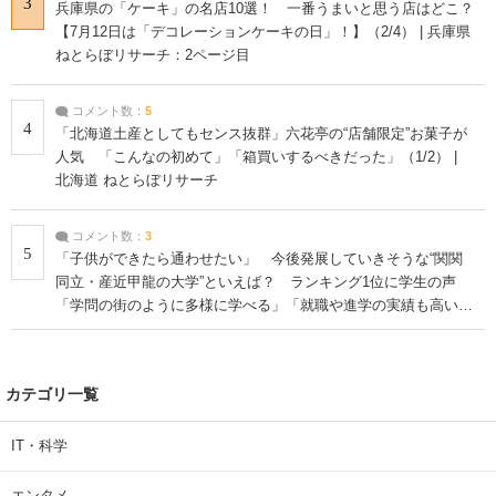
3
兵庫県の「ケーキ」の名店10選！ 一番うまいと思う店はどこ？
【7月12日は「デコレーションケーキの日」！】（2/4） | 兵庫県
ねとらぼリサーチ：2ページ目
コメント数：
5
4
「北海道土産としてもセンス抜群」六花亭の“店舗限定”お菓子が
人気 「こんなの初めて」「箱買いするべきだった」（1/2） |
北海道 ねとらぼリサーチ
コメント数：
3
5
「子供ができたら通わせたい」 今後発展していきそうな“関関
同立・産近甲龍の大学”といえば？ ランキング1位に学生の声
「学問の街のように多様に学べる」「就職や進学の実績も高い」
| 大学 ねとらぼリサーチ
カテゴリ一覧
IT・科学
エンタメ