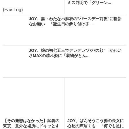
ミス判明で「グリーン...
(Fav-Log)
JOY、妻・わたなべ麻衣の“バースデー前夜”に斬新
なお願い 「誕生日の飾り付け手...
JOY、娘の初七五三でデレデレ“パパの顔” かわい
さMAXの晴れ姿に「着物がとん...
【その発想はなかった】猛暑の
JOY、ばんそうこう姿の長女に
東京、意外な場所にドキッとす
心配の声届くも 「何でも足に