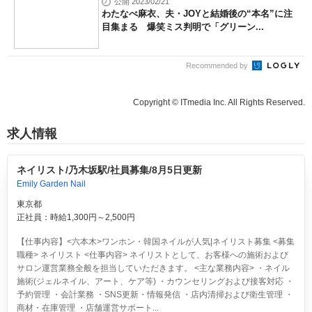
公開 2023/02/21
わたなべ麻衣、夫・JOYと結婚後の“本名”に注
目集まる 爆笑ミス判明で「グリーン...
Recommended by
Copyright © ITmedia Inc. All Rights Reserved.
求人情報
ネイリスト/乃木坂駅/社員募集/8月5日更新
Emily Garden Nail
東京都
正社員：時給1,300円～2,500円
【仕事内容】<六本木>ワンホン・韓国ネイルが人気|ネイリスト募集 <募集
職種> ネイリスト <仕事内容> ネイリストとして、お客様への施術および
サロン運営業務全般を担当していただきます。 <主な業務内容> ・ネイル
施術(ジェルネイル、アート、ケア等) ・カウンセリングおよび接客対応 ・
予約管理 ・会計業務 ・SNS更新・情報発信 ・店内清掃および衛生管理 ・
商材・在庫管理 ・店舗運営サポート...