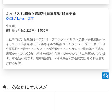
ネイリスト/箱根ケ崎駅/社員募集/8月5日更新
KAONAILplus中原店
東京都
正社員：時給1,226円～1,500円
【仕事内容】新店舗オープン オープニングネイリスト急募! <募集職種> ネ
イリスト <仕事内容> ジェルネイルの施術 スカルプチュア,ジェルネイル <
必要経験> <業種> ネイリスト <施設形態> ネイルサロン <勤務地> 西武立
川駅からバスで20分、箱根ヶ崎駅から車で10分のところに当店がございま
す。車通勤可能です。駐車場完備。 <福利厚生> 交通費支給 昇給制度有り
お休み希望...
今、あなたにオススメ