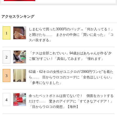
アクセスランキング
しまむらで買った3000円のバッグ→「何か入ってる！」
1
と開けたら…… まさかの中身に「買いに走った」「コ
スパ良すぎる」
「ナスは全部これでいい」94歳おばあちゃんが作る“夕
2
ご飯”がすごい！「真似してみます」「憧れます」
62歳・62キロの女性がユニクロの“2990円ワンピ”を着た
3
ら…… 目からウロコのコーデに「全色ほしいくらい」
「参考になりました」
余ったペットボトルは捨てないで！ 側面をカットする
4
だけで…… 驚きのアイデアに「すてきなアイデア！」
「目からウロコの発想」【海外】