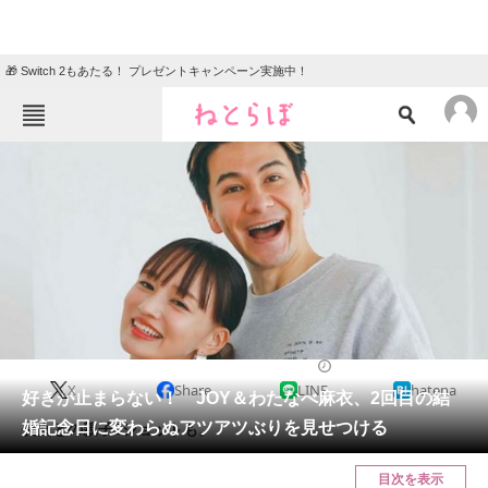
🎁 Switch 2もあたる！ プレゼントキャンペーン実施中！
ねとらぼメニュー
TOP
ニュース
エンタメ
クイズ
グルメ
地域
住まい
教育・育児
動物
リサーチ
2021/06/27 11:09（公開）
X
Share
LINE
hatena
会員記事
好きが止まらない！ JOY＆わたなべ麻衣、2回目の結
婚記念日に変わらぬアツアツぶりを見せつける
長女との親子3ショットも。
メディア
目次を表示
注目記事を集めた総合ページ