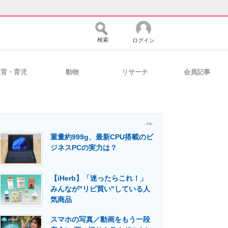
検索
ログイン
教育・育児
動物
リサーチ
会員記事
バイスの未来
好きが集まる 比べて選べる
- PR -
重量約999g、最新CPU搭載のビ
コミュニティ
マーケ×ITの今がよく分かる
ジネスPCの実力は？
【iHerb】「迷ったらこれ！」
・活用を支援
みんなが"リピ買い"している人
気商品
スマホの写真／動画をもう一段