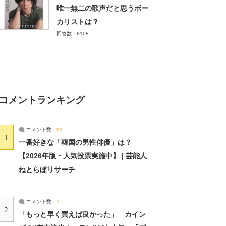
唯一無二の歌声だと思うボー
カリストは？
回答数：8108
コメントランキング
コメント数：
21
1
一番好きな「韓国の男性俳優」は？
【2026年版・人気投票実施中】 | 芸能人
ねとらぼリサーチ
コメント数：
7
2
「もっと早く買えば良かった」 カイン