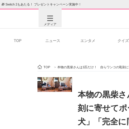
🎁 Switch 2もあたる！ プレゼントキャンペーン実施中！
メディア
TOP
ニュース
エンタメ
クイズ
注目記事を集めた総合ページ
ITの今
TOP
>
本物の黒柴さんは1匹だけ！ 自らワンコの彫刻
ビジネスと働き方のヒント
AI活用
本物の黒柴さ
刻に寄せてポ
ITエンジニア向け専門サイト
企業向けI
犬」「完全に