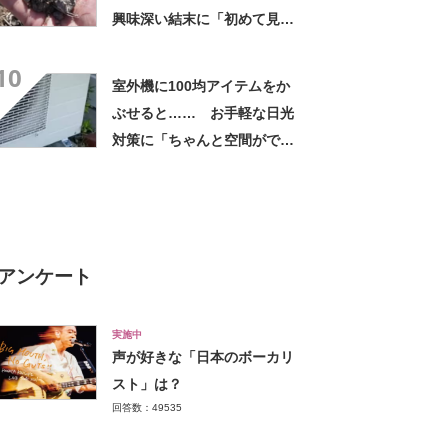
興味深い結末に「初めて見
た」「こんなデカくなん
10
の？」投稿者に話を聞いた
室外機に100均アイテムをか
ぶせると…… お手軽な日光
対策に「ちゃんと空間ができ
てグー」「これで楽します」
アンケート
実施中
声が好きな「日本のボーカリ
スト」は？
回答数：49535