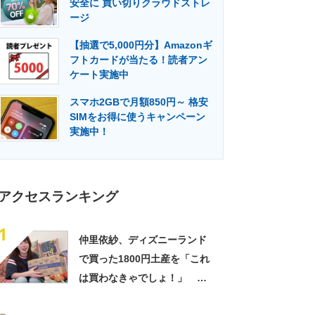
安全に 買い切りクラウドストレ
門メディア
建設×テクノロジーの最前線
ージ
【抽選で5,000円分】Amazonギ
フトカードが当たる！読者アン
ケート実施中
スマホ2GBで月額850円～ 格安
SIMをお得に使うキャンペーン
実施中！
アクセスランキング
1
仲里依紗、ディズニーランド
で買った1800円土産を「これ
は買わなきゃでしょ！」
「すっごい上手お買い物」と