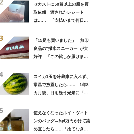
2
自画自賛
セカストに50着以上の服を買
取依頼→渡されたレシート
は…… 「支払いまで何日か
待たされた」衝撃的な光景に
3
「この値段はヤバすぎ」
「15足も買いました」 無印
良品の“撥水スニーカー”が大
好評 「この靴しか履けませ
ん」「本当に疲れにくい」
4
「一生買い続けます」
スイカ1玉を冷蔵庫に入れず、
常温で放置したら…… 1年8
カ月後、目を疑う光景に「ヤ
バいヤバいヤバい」「えっ、
5
こんな姿に……!?」
使えなくなったルイ・ヴィト
ンのバッグ→約4万円かけて染
め直したら……「捨てなきゃ