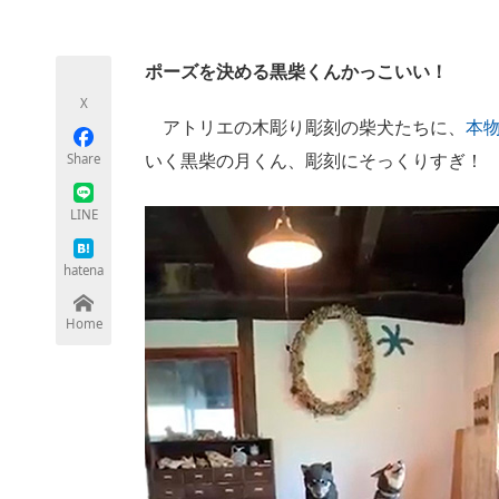
モノづくり技術者専門サイト
エレクトロ
ポーズを決める黒柴くんかっこいい！
X
ちょっと気になるネットの話題
アトリエの木彫り彫刻の柴犬たちに、
本
Share
いく黒柴の月くん、彫刻にそっくりすぎ！
LINE
hatena
Home