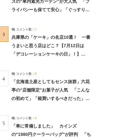
ズの“車内遮光カーテン”が大人気 「プ
ライバシーも保てて安心」「ぐっすり眠
れました」（2/2） | ライフ ねとらぼリ
サーチ：2ページ目
コメント数：
7
3
兵庫県の「ケーキ」の名店10選！ 一番
うまいと思う店はどこ？【7月12日は
「デコレーションケーキの日」！】
（2/4） | 兵庫県 ねとらぼリサーチ：2ペ
ージ目
コメント数：
5
4
「北海道土産としてもセンス抜群」六花
亭の“店舗限定”お菓子が人気 「こんな
の初めて」「箱買いするべきだった」
（1/2） | 北海道 ねとらぼリサーチ
コメント数：
4
5
「車に常備しました」 カインズ
の“1980円クーラーバッグ”が評判 「ち