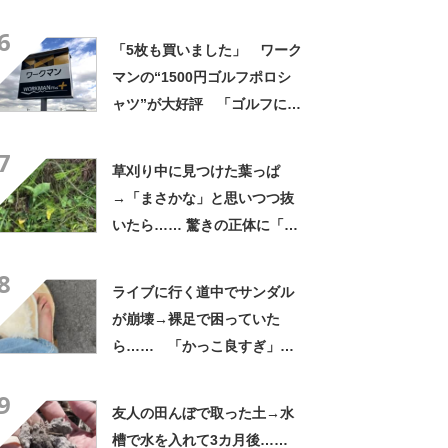
よかった」「そういう使い道
6
もあったのか」
「5枚も買いました」 ワーク
マンの“1500円ゴルフポロシ
ャツ”が大好評 「ゴルフにも
普段使いにも最適」「汗をか
7
いてもすぐ乾く」「全てに大
草刈り中に見つけた葉っぱ
満足しています」
→「まさかな」と思いつつ抜
いたら…… 驚きの正体に「お
宝やね」「生命力すごい」
8
ライブに行く道中でサンダル
が崩壊→裸足で困っていた
ら…… 「かっこ良すぎ」ま
さかの展開に感動「こういう
9
人に私もなりたい」
友人の田んぼで取った土→水
槽で水を入れて3カ月後……