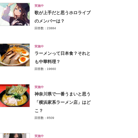
実施中
歌が上手だと思うホロライブ
のメンバーは？
回答数：23884
実施中
ラーメンって日本食？それと
も中華料理？
回答数：19660
実施中
神奈川県で一番うまいと思う
「横浜家系ラーメン店」はど
こ？
回答数：8509
実施中