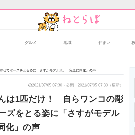
グルメ
地域
住まい
と未来を見通す
スマホと通信の最新トレンド
進化するPCとデ
に寄せてポーズをとる姿に「さすがモデル犬」「完全に同化」の声
のいまが分かる
企業ITのトレンドを詳説
経営リーダーの
2021/07/05 07:30（公開）
2021/07/05 07:30（更新）
んは1匹だけ！ 自らワンコの彫
ーズをとる姿に「さすがモデル
T製品の総合サイト
IT製品の技術・比較・事例
製造業のIT導入
同化」の声