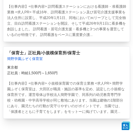
【仕事内容】<仕事内容> 訪問看護ステーションにおける看護師・准看護師
業務 <求人PR> 平成16年、訪問看護ステーション及び居宅介護支援事業を
法人住所に設置し、平成20年1月1日、同地において㈱リープとして完全独
立、目白訪問看護ステーションを開設、そして平成26年9月1日に看多機を
創設しました。 訪問看護・居宅介護支援・看多機と3つの事業を運営して
いるのが特徴です。 訪問看護をベースに重度要介護...
「保育士」正社員/小規模保育所/保育士
簡野学園ふぞく保育室
東京都
正社員：時給1,500円～1,650円
【仕事内容】<仕事内容> 小規模保育園での保育士業務 <求人PR> 簡野学
園ふぞく保育室は、大田区が職員・施設の基準を定め、認定した小規模な
保育所です。運営母体は学校法人簡野学園で、同系列の幼児教育専門学
校・幼稚園・中学高等学校が同じ敷地にあります。当園は建物の1階部分
にあり、園児たちの行動が見守りやすいのがポイントです。 当園では、
「保護者とともに子育てをします」をモットーに掲げています。園児...