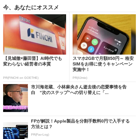
今、あなたにオススメ
【見城徹×藤田晋】AI時代でも
スマホ2GBで月額850円～ 格安
変わらない経営者の本質
SIMをお得に使うキャンペーン
実施中！
PR(FINCHI on GOETHE)
PR(IIJmio)
市川海老蔵、小林麻央さん逝去後の恋愛事情を告
白 “次のステップ”への切り替えに「...
FPが解説！Apple製品を分割手数料0円で入手する
方法とは？
PR(Fav-Log)