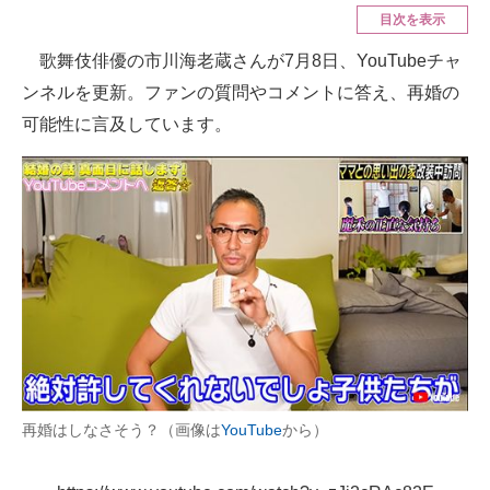
目次を表示
ITの今と未来を見通す
歌舞伎俳優の市川海老蔵さんが7月8日、YouTubeチャ
ンネルを更新。ファンの質問やコメントに答え、再婚の
スマホと通信の最新トレンド
可能性に言及しています。
進化するPCとデバイスの未来
好きが集まる 比べて選べる
ビジネスと働き方のヒント
AI活用のいまが分かる
企業ITのトレンドを詳説
経営リーダーのコミュニティ
マーケ×ITの今がよく分かる
再婚はしなさそう？（画像は
YouTube
から）
ITエンジニア向け専門サイト