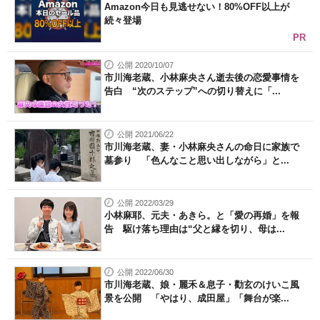
Amazon今日も見逃せない！80%OFF以上が
続々登場
PR
公開 2020/10/07
市川海老蔵、小林麻央さん逝去後の恋愛事情を
告白 “次のステップ”への切り替えに「...
公開 2021/06/22
市川海老蔵、妻・小林麻央さんの命日に家族で
墓参り 「色んなこと思い出しながら」と...
公開 2022/03/29
小林麻耶、元夫・あきら。と「愛の再婚」を報
告 駆け落ち理由は“父と縁を切り、母は...
公開 2022/06/30
市川海老蔵、娘・麗禾＆息子・勸玄のけいこ風
景を公開 「やはり、成田屋」「舞台が楽...