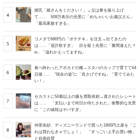
彼氏「娘さんをください！」→父は拳を振り上げ
4
て…… 509万表示の光景に「めちゃいいお義父さん」
「最高家族すぎる」
コメダで680円の「ポテチキ」を注文→出てきたの
5
は……「逆詐欺すぎ」 目を疑う光景に「量間違えた？
w」「溢れかえってますね」
食べ終わったアボカドの種→スタバのカップで育てて64
6
日後…… “現在の姿”に「良さげですね」「育ててみた
い！」
セカストに50着以上の服を買取依頼→渡されたレシート
7
は…… 「支払いまで何日か待たされた」衝撃的な光景
に「この値段はヤバすぎ」
仲里依紗、ディズニーランドで買った1800円土産を「こ
8
れは買わなきゃでしょ！」 「すっごい上手お買い物」
と自画自賛