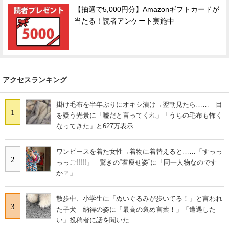
【抽選で5,000円分】Amazonギフトカードが
当たる！読者アンケート実施中
アクセスランキング
掛け毛布を半年ぶりにオキシ漬け→翌朝見たら…… 目
1
を疑う光景に「嘘だと言ってくれ」「うちの毛布も怖く
なってきた」と627万表示
ワンピースを着た女性→着物に着替えると……「すっっ
2
っっご!!!!!」 驚きの“着痩せ姿”に「同一人物なのです
か？」
散歩中、小学生に「ぬいぐるみが歩いてる！」と言われ
3
た子犬 納得の姿に「最高の褒め言葉！」「遭遇した
い」投稿者に話を聞いた