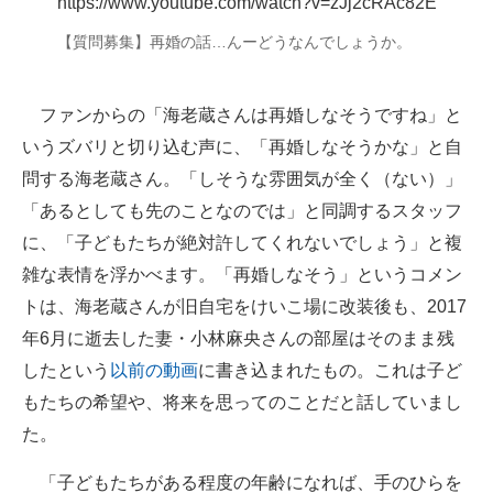
https://www.youtube.com/watch?v=zJj2cRAc82E
企業向けIT製品の総合サイト
【質問募集】再婚の話…んーどうなんでしょうか。
IT製品の技術・比較・事例
ファンからの「海老蔵さんは再婚しなそうですね」と
製造業のIT導入・活用を支援
いうズバリと切り込む声に、「再婚しなそうかな」と自
モノづくり技術者専門サイト
問する海老蔵さん。「しそうな雰囲気が全く（ない）」
「あるとしても先のことなのでは」と同調するスタッフ
エレクトロニクス専門サイト
に、「子どもたちが絶対許してくれないでしょう」と複
電子設計の基本と応用
雑な表情を浮かべます。「再婚しなそう」というコメン
トは、海老蔵さんが旧自宅をけいこ場に改装後も、2017
エネルギーの専門メディア
年6月に逝去した妻・小林麻央さんの部屋はそのまま残
建設×テクノロジーの最前線
したという
以前の動画
に書き込まれたもの。これは子ど
もたちの希望や、将来を思ってのことだと話していまし
ちょっと気になるネットの話題
た。
「子どもたちがある程度の年齢になれば、手のひらを