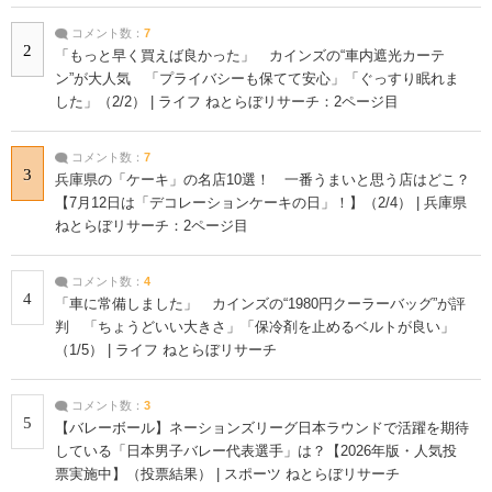
コメント数：
7
2
「もっと早く買えば良かった」 カインズの“車内遮光カーテ
ン”が大人気 「プライバシーも保てて安心」「ぐっすり眠れま
した」（2/2） | ライフ ねとらぼリサーチ：2ページ目
コメント数：
7
3
兵庫県の「ケーキ」の名店10選！ 一番うまいと思う店はどこ？
【7月12日は「デコレーションケーキの日」！】（2/4） | 兵庫県
ねとらぼリサーチ：2ページ目
コメント数：
4
4
「車に常備しました」 カインズの“1980円クーラーバッグ”が評
判 「ちょうどいい大きさ」「保冷剤を止めるベルトが良い」
（1/5） | ライフ ねとらぼリサーチ
コメント数：
3
5
【バレーボール】ネーションズリーグ日本ラウンドで活躍を期待
している「日本男子バレー代表選手」は？【2026年版・人気投
票実施中】（投票結果） | スポーツ ねとらぼリサーチ