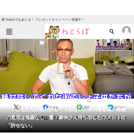
🎁 Switch 2もあたる！ プレゼントキャンペーン実施中！
ねとらぼメニュー
TOP
ニュース
エンタメ
クイズ
グルメ
地域
住まい
教育・育児
動物
リサーチ
2021/07/09 17:20（公開）
X
Share
LINE
hatena
会員記事
「子どもたちが絶対許してくれない」市川海老蔵、再婚
の意思は当面なし 妻・麻央さん持ち出したコメントに
海老蔵さん「（再婚は）子どもたちが絶対許してくれないでしょ
メディア
「許せない」
う」
注目記事を集めた総合ページ