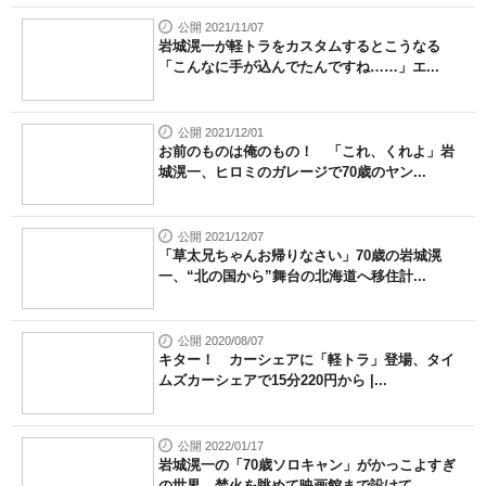
公開 2021/11/07
岩城滉一が軽トラをカスタムするとこうなる
「こんなに手が込んでたんですね……」エ...
公開 2021/12/01
お前のものは俺のもの！ 「これ、くれよ」岩
城滉一、ヒロミのガレージで70歳のヤン...
公開 2021/12/07
「草太兄ちゃんお帰りなさい」70歳の岩城滉
一、“北の国から”舞台の北海道へ移住計...
公開 2020/08/07
キター！ カーシェアに「軽トラ」登場、タイ
ムズカーシェアで15分220円から |...
公開 2022/01/17
岩城滉一の「70歳ソロキャン」がかっこよすぎ
の世界 焚火を眺めて映画館まで設けて...