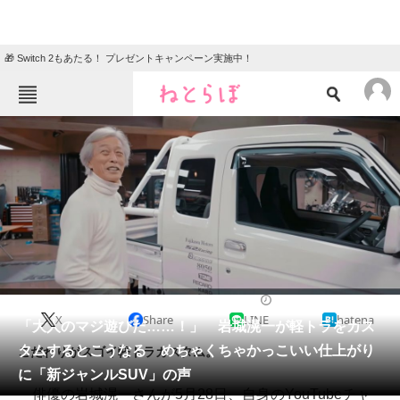
🎁 Switch 2もあたる！ プレゼントキャンペーン実施中！
ねとらぼメニュー
TOP
ニュース
エンタメ
クイズ
グルメ
地域
住まい
教育・育児
動物
リサーチ
2021/07/13 21:00（公開）
X
Share
LINE
hatena
会員記事
「大人のマジ遊びだ……！」 岩城滉一が軽トラをカス
タムするとこうなる めちゃくちゃかっこいい仕上がり
こだわりがスゴイ軽トラカスタム。
メディア
に「新ジャンルSUV」の声
俳優の岩城滉一さんが5月28日、自身のYouTubeチャ
注目記事を集めた総合ページ