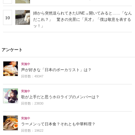
姉から突然送られてきたLINE→開いてみると……「なん
10
だこれ？」 驚きの光景に「天才」「僕は敬意を表する
ッ！」
アンケート
実施中
声が好きな「日本のボーカリスト」は？
回答数：49347
実施中
歌が上手だと思うホロライブのメンバーは？
回答数：23830
実施中
ラーメンって日本食？それとも中華料理？
回答数：19622