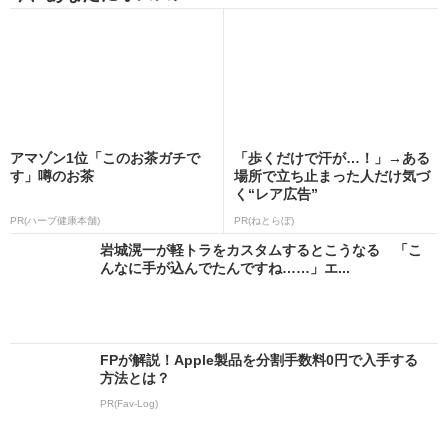
アマゾン1位「このお茶ガチで
「歩くだけで汗が…！」→ある
す」噂のお茶
場所で立ち止まった人だけ気づ
く“レア広告”
PR(ハーブ健康本舗)
PR(ねとらぼ)
岩城滉一が軽トラをカスタムするとこうなる 「こ
んなに手が込んでたんですね……」エ...
FPが解説！Apple製品を分割手数料0円で入手する
方法とは？
PR(Fav-Log)