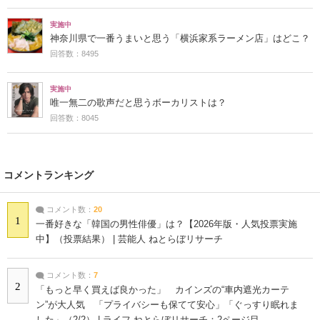
実施中
神奈川県で一番うまいと思う「横浜家系ラーメン店」はどこ？
回答数：8495
実施中
唯一無二の歌声だと思うボーカリストは？
回答数：8045
コメントランキング
コメント数：
20
1
一番好きな「韓国の男性俳優」は？【2026年版・人気投票実施
中】（投票結果） | 芸能人 ねとらぼリサーチ
コメント数：
7
2
「もっと早く買えば良かった」 カインズの“車内遮光カーテ
ン”が大人気 「プライバシーも保てて安心」「ぐっすり眠れま
した」（2/2） | ライフ ねとらぼリサーチ：2ページ目