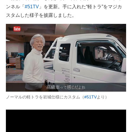
ンネル「
#51TV
」を更新。手に入れた“軽トラ”をマジカ
ITの今と未来を見通す
スタムした様子を披露しました。
スマホと通信の最新トレンド
進化するPCとデバイスの未来
好きが集まる 比べて選べる
ビジネスと働き方のヒント
AI活用のいまが分かる
企業ITのトレンドを詳説
ノーマルの軽トラを岩城仕様にカスタム（
#51TV
より）
経営リーダーのコミュニティ
マーケ×ITの今がよく分かる
ITエンジニア向け専門サイト