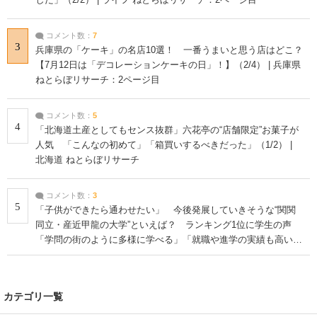
コメント数：
7
3
兵庫県の「ケーキ」の名店10選！ 一番うまいと思う店はどこ？
【7月12日は「デコレーションケーキの日」！】（2/4） | 兵庫県
ねとらぼリサーチ：2ページ目
コメント数：
5
4
「北海道土産としてもセンス抜群」六花亭の“店舗限定”お菓子が
人気 「こんなの初めて」「箱買いするべきだった」（1/2） |
北海道 ねとらぼリサーチ
コメント数：
3
5
「子供ができたら通わせたい」 今後発展していきそうな“関関
同立・産近甲龍の大学”といえば？ ランキング1位に学生の声
「学問の街のように多様に学べる」「就職や進学の実績も高い」
| 大学 ねとらぼリサーチ
カテゴリ一覧