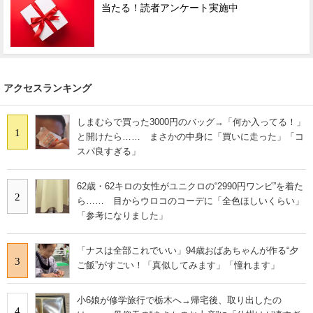
当たる！読者アンケート実施中
アクセスランキング
しまむらで買った3000円のバッグ→「何か入ってる！」
1
と開けたら…… まさかの中身に「買いに走った」「コ
スパ良すぎる」
62歳・62キロの女性がユニクロの“2990円ワンピ”を着た
2
ら…… 目からウロコのコーデに「全色ほしいくらい」
「参考になりました」
「ナスは全部これでいい」94歳おばあちゃんが作る“夕
3
ご飯”がすごい！「真似してみます」「憧れます」
小6娘が修学旅行で栃木へ→帰宅後、取り出したの
4