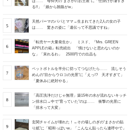
は…… 母仰天の“まさかのお土産”に「仕掛けが凄すぎ
る!!」「娘から賄賂がw」
天然パーマのパパとママ→生まれてきた2人の女の子
5
は…… 驚きの姿に「遺伝って不思議ですね」
「転売ヤー大量発生か」 ミスド、『Mrs. GREEN
6
APPLEの箱』転売続出 「情けないと思わないのか
な」「呆れるわ」 2500円での出品も
ペットボトルを半分に切ってつなげたら…… 流しそう
7
めんの“目からウロコの光景”に「えっ!? 天才すぎて」
「夏休みに絶対やる」
「高圧洗浄だけじゃ無理」築15年の水が流れないキッチ
8
ン排水口→中で“育っていた”のは…… 衝撃の光景に
「排水って大変」
玄関チャイムが壊れた！→その場しのぎの“まさかの貼
9
り紙”に「昭和っぽいw」「こんなん貼ったら連呼やで」