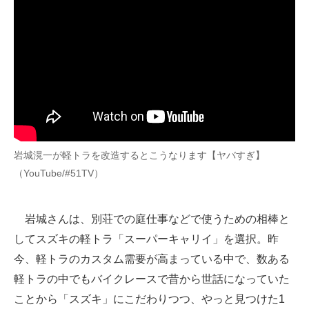
企業向けIT製品の総合サイト
IT製品の技術・比較・事例
製造業のIT導入・活用を支援
モノづくり技術者専門サイト
エレクトロニクス専門サイト
岩城滉一が軽トラを改造するとこうなります【ヤバすぎ】
電子設計の基本と応用
（YouTube/#51TV）
エネルギーの専門メディア
岩城さんは、別荘での庭仕事などで使うための相棒と
建設×テクノロジーの最前線
してスズキの軽トラ「スーパーキャリイ」を選択。昨
ちょっと気になるネットの話題
今、軽トラのカスタム需要が高まっている中で、数ある
軽トラの中でもバイクレースで昔から世話になっていた
ことから「スズキ」にこだわりつつ、やっと見つけた1