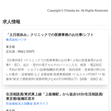
Copyright © ITmedia Inc. All Rights Reserved.
求人情報
「土日祝休み」クリニックでの医療事務のお仕事/シフト
株式会社パソナ
東京都
正社員：時給1,500円
【仕事内容】<クリニックでの医療事務のお仕事> 人気の直接雇用のお仕
事!! ・窓口、会計 ・受付や電子カルテのパソコン入力、精算 ・電話対応
・予約の管理 ・レセプト(診療報酬請求)業務 ・院内清掃 ・患者様の呼び出
しや案内 ・診療補助 など 必要経験:医療事務経験 << おススメPOINT >> 制
服有! 駅近で通勤便利! 残業時間少なめ!(月10時間以下) 【経験・資格】必...
生活相談員/東武東上線「上板橋駅」から徒歩10分/生活相談員/
東京都/板橋区若木
社会福祉法人信隆会 若木ライフ
東京都