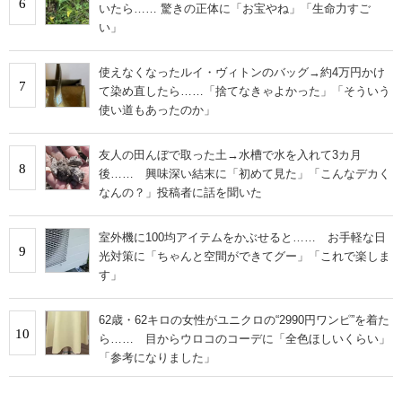
6
いたら…… 驚きの正体に「お宝やね」「生命力すご
い」
使えなくなったルイ・ヴィトンのバッグ→約4万円かけ
7
て染め直したら……「捨てなきゃよかった」「そういう
使い道もあったのか」
友人の田んぼで取った土→水槽で水を入れて3カ月
8
後…… 興味深い結末に「初めて見た」「こんなデカく
なんの？」投稿者に話を聞いた
室外機に100均アイテムをかぶせると…… お手軽な日
9
光対策に「ちゃんと空間ができてグー」「これで楽しま
す」
62歳・62キロの女性がユニクロの“2990円ワンピ”を着た
10
ら…… 目からウロコのコーデに「全色ほしいくらい」
「参考になりました」