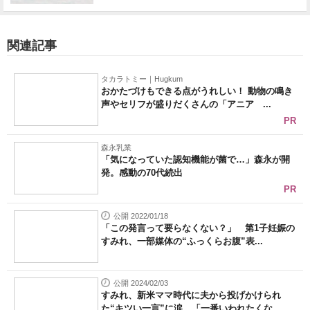
関連記事
タカラトミー｜Hugkum
おかたづけもできる点がうれしい！ 動物の鳴き
声やセリフが盛りだくさんの「アニア ...
PR
森永乳業
「気になっていた認知機能が菌で…」森永が開
発。感動の70代続出
PR
公開 2022/01/18
「この発言って要らなくない？」 第1子妊娠の
すみれ、一部媒体の“ふっくらお腹”表...
公開 2024/02/03
すみれ、新米ママ時代に夫から投げかけられ
た“キツい一言”に涙 「一番いわれたくな...