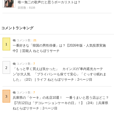
唯一無二の歌声だと思うボーカリストは？
回答数：8108
コメントランキング
コメント数：
21
1
一番好きな「韓国の男性俳優」は？【2026年版・人気投票実施
中】 | 芸能人 ねとらぼリサーチ
コメント数：
7
2
「もっと早く買えば良かった」 カインズの“車内遮光カーテ
ン”が大人気 「プライバシーも保てて安心」「ぐっすり眠れま
した」（2/2） | ライフ ねとらぼリサーチ：2ページ目
コメント数：
7
3
兵庫県の「ケーキ」の名店10選！ 一番うまいと思う店はどこ？
【7月12日は「デコレーションケーキの日」！】（2/4） | 兵庫県
ねとらぼリサーチ：2ページ目