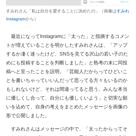
企業向けIT製品の総合サイト
すみれさん「私は自分を愛することに決めたの」（画像は
すみれ
Instagram
から）
IT製品の技術・比較・事例
製造業のIT導入・活用を支援
最近になってInstagramに「太った」と指摘するコメン
トが増えていることを明かしたすみれさんは、「アップ
モノづくり技術者専門サイト
するか凄く迷ったけど、SNSを見てる沢山の若い子のた
エレクトロニクス専門サイト
めにも投稿することを判断しました」と熟考の末に同投
稿へと至ったことを説明。「芸能人だからってひどいこ
電子設計の基本と応用
とを書いちゃっていいんだって思ってる方々もいるのか
エネルギーの専門メディア
もしれないけど、それは間違ってると思う。みんな本当
に優しくし合って、自分にも優しくいよう」と切実な願
建設×テクノロジーの最前線
いを込めて、自身の考えをまとめたメッセージを画像の
ちょっと気になるネットの話題
形で公開しました。
すみれさんはメッセージの中で、「太ったからってそ