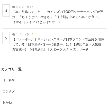
コメント数：
4
4
「車に常備しました」 カインズの“1980円クーラーバッグ”が評
判 「ちょうどいい大きさ」「保冷剤を止めるベルトが良い」
（1/5） | ライフ ねとらぼリサーチ
コメント数：
3
5
【バレーボール】ネーションズリーグ日本ラウンドで活躍を期待
している「日本男子バレー代表選手」は？【2026年版・人気投
票実施中】（投票結果） | スポーツ ねとらぼリサーチ
カテゴリ一覧
IT・科学
エンタメ
おかね