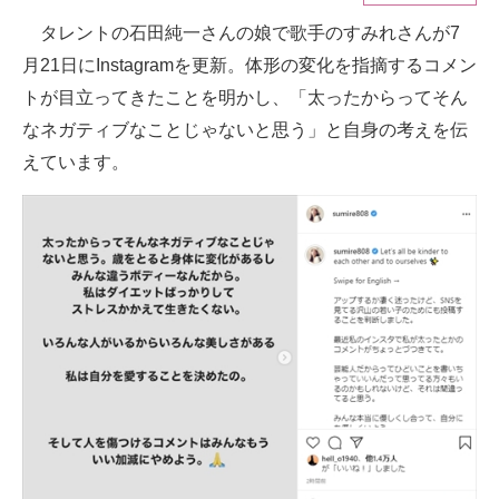
タレントの石田純一さんの娘で歌手のすみれさんが7
ITの今と未来を見通す
月21日にInstagramを更新。体形の変化を指摘するコメン
スマホと通信の最新トレンド
トが目立ってきたことを明かし、「太ったからってそん
なネガティブなことじゃないと思う」と自身の考えを伝
進化するPCとデバイスの未来
えています。
好きが集まる 比べて選べる
ビジネスと働き方のヒント
AI活用のいまが分かる
企業ITのトレンドを詳説
経営リーダーのコミュニティ
マーケ×ITの今がよく分かる
ITエンジニア向け専門サイト