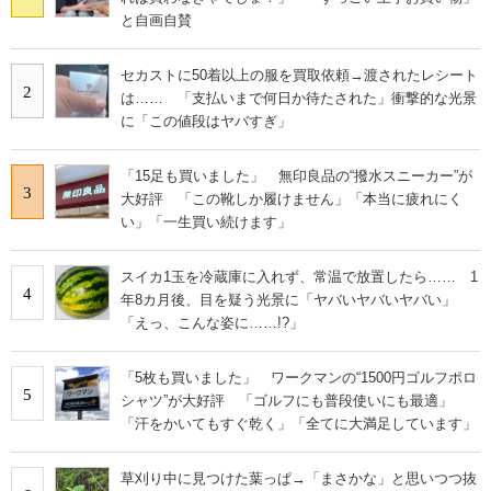
と自画自賛
セカストに50着以上の服を買取依頼→渡されたレシート
2
は…… 「支払いまで何日か待たされた」衝撃的な光景
に「この値段はヤバすぎ」
「15足も買いました」 無印良品の“撥水スニーカー”が
3
大好評 「この靴しか履けません」「本当に疲れにく
い」「一生買い続けます」
スイカ1玉を冷蔵庫に入れず、常温で放置したら…… 1
4
年8カ月後、目を疑う光景に「ヤバいヤバいヤバい」
「えっ、こんな姿に……!?」
「5枚も買いました」 ワークマンの“1500円ゴルフポロ
5
シャツ”が大好評 「ゴルフにも普段使いにも最適」
「汗をかいてもすぐ乾く」「全てに大満足しています」
草刈り中に見つけた葉っぱ→「まさかな」と思いつつ抜