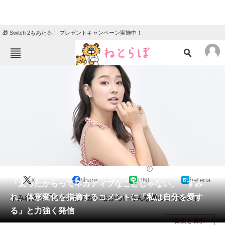
🎁 Switch 2もあたる！ プレゼントキャンペーン実施中！
ねとらぼメニュー
TOP
ニュース
エンタメ
クイズ
グルメ
地域
住まい
教育・育児
動物
リサーチ
2021/07/21 13:55（公開）
X
Share
LINE
hatena
会員記事
「太ったからってネガティブなことじゃない」 すみ
れ、体形変化を指摘するコメントに「私は自分を愛す
すみれさん「いろんな人がいるからいろんな美しさがある」
メディア
る」と力強く発信
目次を表示
注目記事を集めた総合ページ