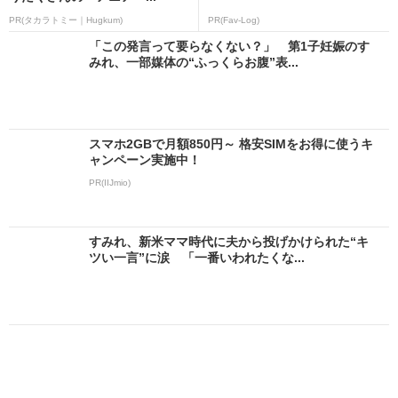
PR(タカラトミー｜Hugkum)
PR(Fav-Log)
「この発言って要らなくない？」 第1子妊娠のす
みれ、一部媒体の“ふっくらお腹”表...
スマホ2GBで月額850円～ 格安SIMをお得に使うキ
ャンペーン実施中！
PR(IIJmio)
すみれ、新米ママ時代に夫から投げかけられた“キ
ツい一言”に涙 「一番いわれたくな...