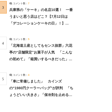
サーチ：2ページ目
コメント数：
7
3
兵庫県の「ケーキ」の名店10選！ 一番
うまいと思う店はどこ？【7月12日は
「デコレーションケーキの日」！】
（2/4） | 兵庫県 ねとらぼリサーチ：2ペ
ージ目
コメント数：
5
4
「北海道土産としてもセンス抜群」六花
亭の“店舗限定”お菓子が人気 「こんな
の初めて」「箱買いするべきだった」
（1/2） | 北海道 ねとらぼリサーチ
コメント数：
4
5
「車に常備しました」 カインズ
の“1980円クーラーバッグ”が評判 「ち
ょうどいい大きさ」「保冷剤を止めるベ
ルトが良い」（1/5） | ライフ ねとらぼ
リサーチ