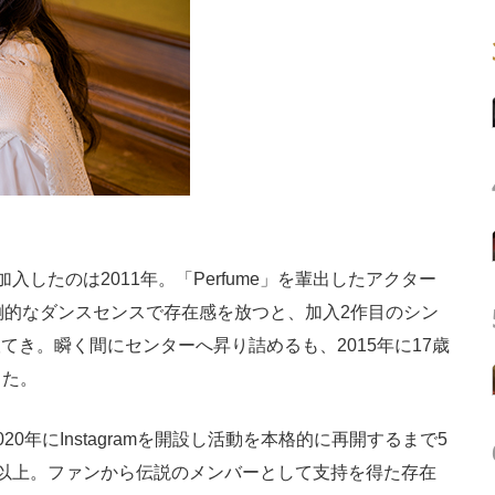
したのは2011年。「Perfume」を輩出したアクター
倒的なダンスセンスで存在感を放つと、加入2作目のシン
に抜てき。瞬く間にセンターへ昇り詰めるも、2015年に17歳
した。
年にInstagramを開設し活動を本格的に再開するまで5
以上。ファンから伝説のメンバーとして支持を得た存在