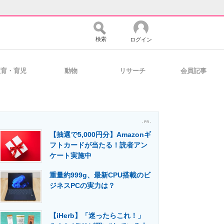
検索
ログイン
教育・育児
動物
リサーチ
会員記事
バイスの未来
好きが集まる 比べて選べる
- PR -
【抽選で5,000円分】Amazonギ
コミュニティ
マーケ×ITの今がよく分かる
フトカードが当たる！読者アン
ケート実施中
重量約999g、最新CPU搭載のビ
・活用を支援
ジネスPCの実力は？
【iHerb】「迷ったらこれ！」