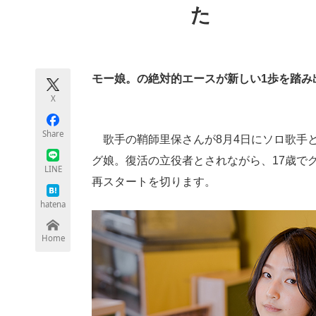
た
モノづくり技術者専門サイト
エレクトロ
モー娘。の絶対的エースが新しい1歩を踏み
ちょっと気になるネットの話題
X
Share
歌手の鞘師里保さんが8月4日にソロ歌手とし
グ娘。復活の立役者とされながら、17歳で
LINE
再スタートを切ります。
hatena
Home