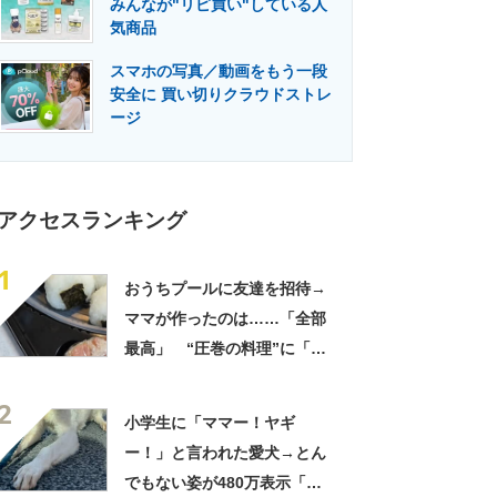
みんなが"リピ買い"している人
門メディア
建設×テクノロジーの最前線
気商品
スマホの写真／動画をもう一段
安全に 買い切りクラウドストレ
ージ
アクセスランキング
1
おうちプールに友達を招待→
ママが作ったのは……「全部
最高」 “圧巻の料理”に「う
っひょ～！」「勝手におっじ
2
ゃまっしまーーす！」
小学生に「ママー！ヤギ
ー！」と言われた愛犬→とん
でもない姿が480万表示「ど