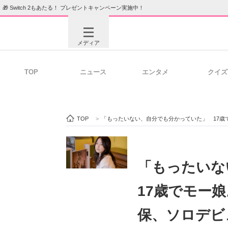
🎁 Switch 2もあたる！ プレゼントキャンペーン実施中！
メディア
TOP
ニュース
エンタメ
クイズ
注目記事を集めた総合ページ
ITの今
TOP
>
「もったいない、自分でも分かっていた」 17歳
ビジネスと働き方のヒント
AI活用
「もったい
17歳でモー
ITエンジニア向け専門サイト
企業向けI
保、ソロデビ