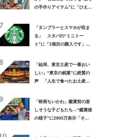
の手作りアイテム”に「ひえ
ー！」「センスが素晴らし
7
い」「モデルさんかと」
「タンブラーとスマホが収ま
る」 スタバの“ミニトー
ト”に「2個目の購入です」
「夏らしく涼しげ、そして軽
8
い」「店舗で見つけて即購入
「結局、東京土産で一番おい
しちゃいました」の声
しい」“東京の銘菓”に絶賛の
声 「人生で食べたお土産の
中でダントツで好き」「東京
9
に行くと必ず買う」「めっち
「映画ちいかわ」鑑賞前の楽
ゃリピしてます」
しそうな子どもたち→“鑑賞後
の様子”に2900万表示「そう
なるわなw」「分かるよ」
10
「いったい何が」