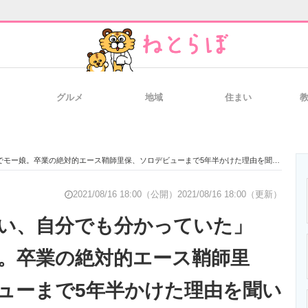
グルメ
地域
住まい
と未来を見通す
スマホと通信の最新トレンド
進化するPCとデ
でモー娘。卒業の絶対的エース鞘師里保、ソロデビューまで5年半かけた理由を聞いた
のいまが分かる
企業ITのトレンドを詳説
経営リーダーの
2021/08/16 18:00（公開）
2021/08/16 18:00（更新）
ない、自分でも分かっていた」
娘。卒業の絶対的エース鞘師里
T製品の総合サイト
IT製品の技術・比較・事例
製造業のIT導入
ューまで5年半かけた理由を聞い