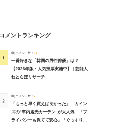
コメントランキング
コメント数：
21
1
一番好きな「韓国の男性俳優」は？
【2026年版・人気投票実施中】 | 芸能人
ねとらぼリサーチ
コメント数：
7
2
「もっと早く買えば良かった」 カイン
ズの“車内遮光カーテン”が大人気 「プ
ライバシーも保てて安心」「ぐっすり眠
れました」（2/2） | ライフ ねとらぼリ