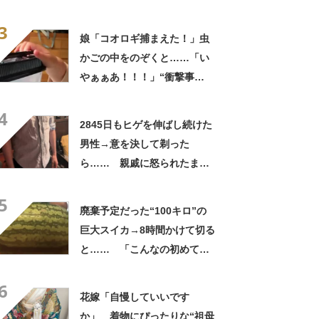
う見ても犬ですけど？って顔
3
してる」「ストレス消え去っ
娘「コオロギ捕まえた！」虫
た」
かごの中をのぞくと……「い
やぁぁあ！！！」“衝撃事
実”が160万再生「知らぬが
4
仏」
2845日もヒゲを伸ばし続けた
男性→意を決して剃った
ら…… 親戚に怒られたまさ
かの理由に「えぇwwwそんな
5
ぁ」「どんまいです」
廃棄予定だった“100キロ”の
巨大スイカ→8時間かけて切る
と…… 「こんなの初めて見
た」まさかの中身が450万再
6
生「すごすぎやろw」
花嫁「自慢していいです
か」 着物にぴったりな“祖母