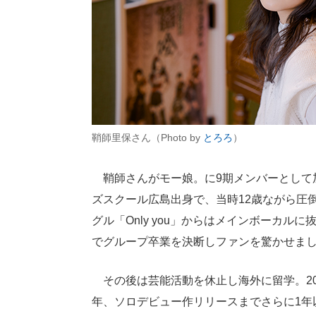
鞘師里保さん（Photo by
とろろ
）
鞘師さんがモー娘。に9期メンバーとして加入
ズスクール広島出身で、当時12歳ながら圧
グル「Only you」からはメインボーカル
でグループ卒業を決断しファンを驚かせま
その後は芸能活動を休止し海外に留学。2020
年、ソロデビュー作リリースまでさらに1年