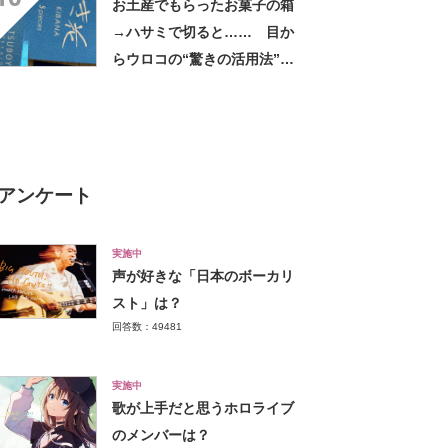
お土産でもらったお菓子の箱
→ハサミで切ると…… 目か
らウロコの“驚きの活用法”に
「知らなかった…」「発想力
が羨ましい」
アンケート
実施中
声が好きな「日本のボーカリ
スト」は？
回答数：49481
実施中
歌が上手だと思うホロライブ
のメンバーは？