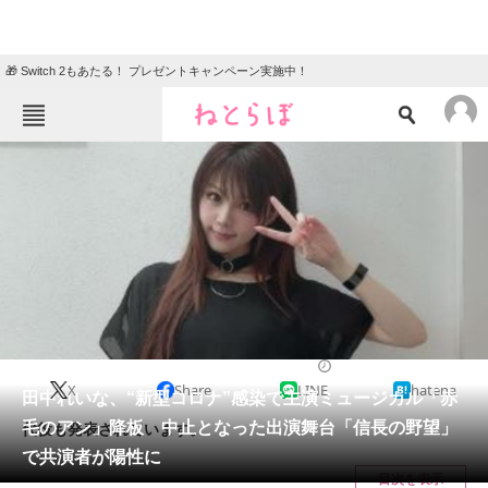
🎁 Switch 2もあたる！ プレゼントキャンペーン実施中！
ねとらぼメニュー
TOP
ニュース
エンタメ
クイズ
グルメ
地域
住まい
教育・育児
動物
リサーチ
2021/08/12 18:45（公開）
X
Share
LINE
hatena
会員記事
田中れいな、“新型コロナ”感染で主演ミュージカル「赤
毛のアン」降板 中止となった出演舞台「信長の野望」
代役も発表されています。
メディア
で共演者が陽性に
目次を表示
注目記事を集めた総合ページ