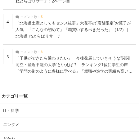
ねとらぼリサーチ：2ページ目
コメント数：
5
4
「北海道土産としてもセンス抜群」六花亭の“店舗限定”お菓子が
人気 「こんなの初めて」「箱買いするべきだった」（1/2） |
北海道 ねとらぼリサーチ
コメント数：
3
5
「子供ができたら通わせたい」 今後発展していきそうな“関関
同立・産近甲龍の大学”といえば？ ランキング1位に学生の声
「学問の街のように多様に学べる」「就職や進学の実績も高い」
| 大学 ねとらぼリサーチ
カテゴリ一覧
IT・科学
エンタメ
おかね