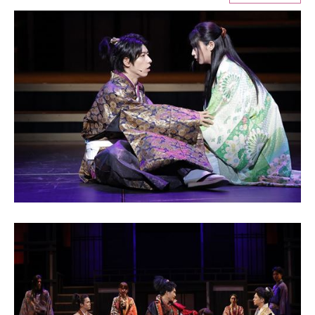
ITの今と未来を見通す
スマホと通信の最新トレンド
進化するPCとデバイスの未来
好きが集まる 比べて選べる
ビジネスと働き方のヒント
AI活用のいまが分かる
企業ITのトレンドを詳説
経営リーダーのコミュニティ
マーケ×ITの今がよく分かる
ITエンジニア向け専門サイト