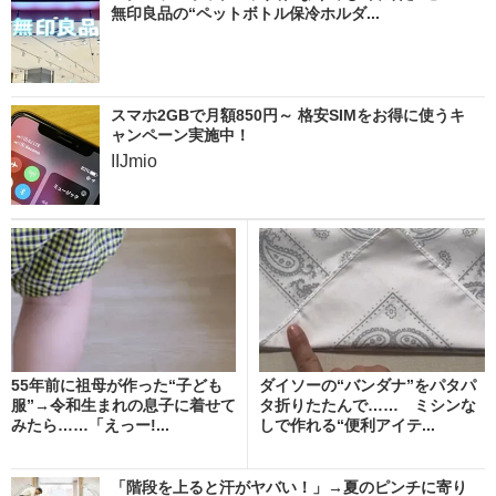
無印良品の“ペットボトル保冷ホルダ...
スマホ2GBで月額850円～ 格安SIMをお得に使うキ
ャンペーン実施中！
IIJmio
55年前に祖母が作った“子ども
ダイソーの“バンダナ”をパタパ
服”→令和生まれの息子に着せて
タ折りたたんで…… ミシンな
みたら……「えっー!...
しで作れる“便利アイテ...
「階段を上ると汗がヤバい！」→夏のピンチに寄り