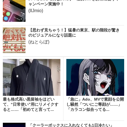
ャンペーン実施中！
(IIJmio)
【思わず見ちゃう！】猛暑の東京、駅の階段が驚き
のビジュアルになり話題に
(ねとらぼ)
最も格式高い黒留袖をほどい
「急に」Ado、MVで素顔を公開
て、“日常使い”用にリメイクす
し騒然「ついにご尊顔が……」
ると……「初めてと言って...
「カラコン似合ってる...
「クーラーボックスに入れなくても1日冷たい」