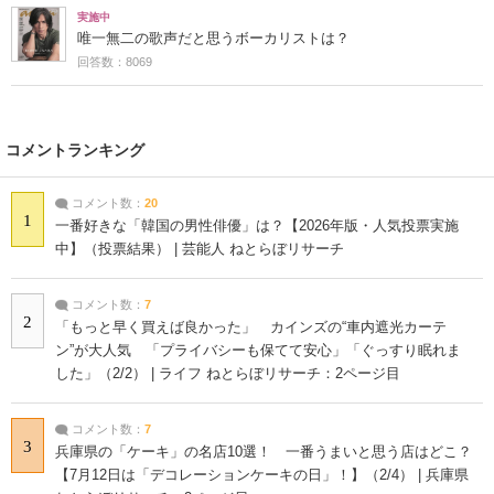
実施中
唯一無二の歌声だと思うボーカリストは？
回答数：8069
コメントランキング
コメント数：
20
1
一番好きな「韓国の男性俳優」は？【2026年版・人気投票実施
中】（投票結果） | 芸能人 ねとらぼリサーチ
コメント数：
7
2
「もっと早く買えば良かった」 カインズの“車内遮光カーテ
ン”が大人気 「プライバシーも保てて安心」「ぐっすり眠れま
した」（2/2） | ライフ ねとらぼリサーチ：2ページ目
コメント数：
7
3
兵庫県の「ケーキ」の名店10選！ 一番うまいと思う店はどこ？
【7月12日は「デコレーションケーキの日」！】（2/4） | 兵庫県