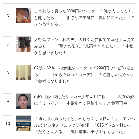
しまむらで買った3000円のバッグ→「何か入ってる！」
6
と開けたら…… まさかの中身に「買いに走った」「コ
スパ良すぎる」
大野智ファン「私の夫、大野くんに似てて幸せ」→見て
7
みると…… ‟驚きの姿”に「最高すぎません？」「本物
かと思いました！」
62歳・62キロの女性がユニクロの“2990円ワンピ”を着た
8
ら…… 目からウロコのコーデに「全色ほしいくらい」
「参考になりました」
山Pに憧れ続けたサッカー少年→13年後…… 現在の姿
9
に「えっぐい」「本気すぎて尊敬する」と49万再生
「通勤用に買ったけど、めちゃくちゃ良い！」 モンベ
10
ルの“ビジネスリュック”が好評 「615グラムで軽い」
「たくさん入る」「満員電車に乗りやすくなった」