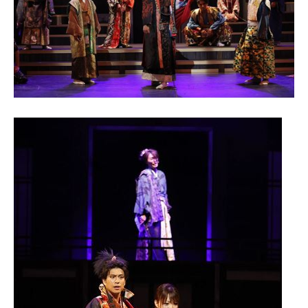
企業向けIT製品の総合サイト
IT製品の技術・比較・事例
製造業のIT導入・活用を支援
モノづくり技術者専門サイト
エレクトロニクス専門サイト
電子設計の基本と応用
エネルギーの専門メディア
建設×テクノロジーの最前線
ちょっと気になるネットの話題