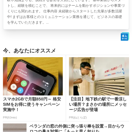
験や知識よりも、挑戦する姿勢を大切にしています。 基本業務からスター
トし、経験を積むことで、 将来的にはチームを動かすポジションや事業づ
くりにも関われます。 仕事内容 未経験からスタートした先輩が多数活躍
中! まずはお客様とのコミュニケーション業務を通じて、ビジネスの基礎
を学んでいただきます。...
今、あなたにオススメ
スマホ2GBで月額850円～ 格安
【注目】地下鉄の駅で一番涼し
SIMをお得に使うキャンペーン
い場所？まさかの場所にメッセ
実施中！
ージ広告が登場
PR(IIJmio)
PR(ねとらぼ)
ベランダの窓の外側に突っ張り棒を設置→目からウ
ロコの暑さ対策に「もっと早く知りた...