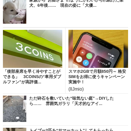
犬、6年後…… 現在の姿に「大優...
「後部座席を早く冷やすことが
スマホ2GBで月額850円～ 格安
できる」 3COINSの“車用ダブ
SIMをお得に使うキャンペーン
ルファン”が高評価...
実施中！
(IIJmio)
ただ砕石を敷いていた“味気ない庭”→DIYした
ら…… 雰囲気ガラリ「天才的なアイ...
トイプー2匹を“サマーカット”してもらったら……