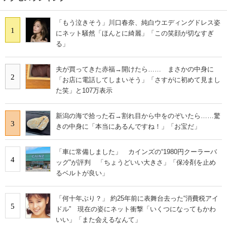
「もう泣きそう」川口春奈、純白ウエディングドレス姿
1
にネット騒然「ほんとに綺麗」「この笑顔が切なすぎ
る」
夫が買ってきた赤福→開けたら…… まさかの中身に
2
「お店に電話してしまいそう」「さすがに初めて見まし
た笑」と107万表示
新潟の海で拾った石→割れ目から中をのぞいたら……驚
3
きの中身に「本当にあるんですね！」「お宝だ」
「車に常備しました」 カインズの“1980円クーラーバ
4
ッグ”が評判 「ちょうどいい大きさ」「保冷剤を止め
るベルトが良い」
「何十年ぶり？」 約25年前に表舞台去った“消費税アイ
5
ドル” 現在の姿にネット衝撃「いくつになってもかわ
いい」「また会えるなんて」