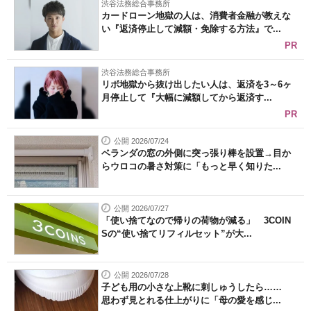
渋谷法務総合事務所
カードローン地獄の人は、消費者金融が教えな
い『返済停止して減額・免除する方法』で...
PR
渋谷法務総合事務所
リボ地獄から抜け出したい人は、返済を3～6ヶ
月停止して『大幅に減額してから返済す...
PR
公開 2026/07/24
ベランダの窓の外側に突っ張り棒を設置→目か
らウロコの暑さ対策に「もっと早く知りた...
公開 2026/07/27
「使い捨てなので帰りの荷物が減る」 3COIN
Sの“使い捨てリフィルセット”が大...
公開 2026/07/28
子ども用の小さな上靴に刺しゅうしたら……
思わず見とれる仕上がりに「母の愛を感じ...