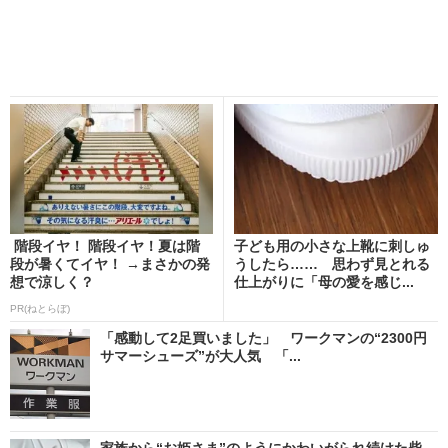
階段イヤ！ 階段イヤ！夏は階
子ども用の小さな上靴に刺しゅ
段が暑くてイヤ！ →まさかの発
うしたら…… 思わず見とれる
想で涼しく？
仕上がりに「母の愛を感じ...
PR(ねとらぼ)
「感動して2足買いました」 ワークマンの“2300円
サマーシューズ”が大人気 「...
家族から“お姫さま”のようにかわいがられ続けた柴