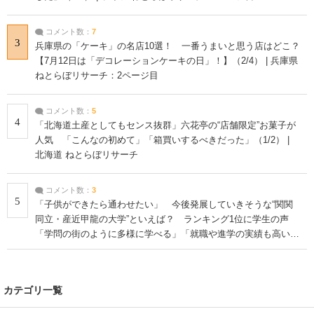
コメント数：
7
3
兵庫県の「ケーキ」の名店10選！ 一番うまいと思う店はどこ？
【7月12日は「デコレーションケーキの日」！】（2/4） | 兵庫県
ねとらぼリサーチ：2ページ目
コメント数：
5
4
「北海道土産としてもセンス抜群」六花亭の“店舗限定”お菓子が
人気 「こんなの初めて」「箱買いするべきだった」（1/2） |
北海道 ねとらぼリサーチ
コメント数：
3
5
「子供ができたら通わせたい」 今後発展していきそうな“関関
同立・産近甲龍の大学”といえば？ ランキング1位に学生の声
「学問の街のように多様に学べる」「就職や進学の実績も高い」
| 大学 ねとらぼリサーチ
カテゴリ一覧