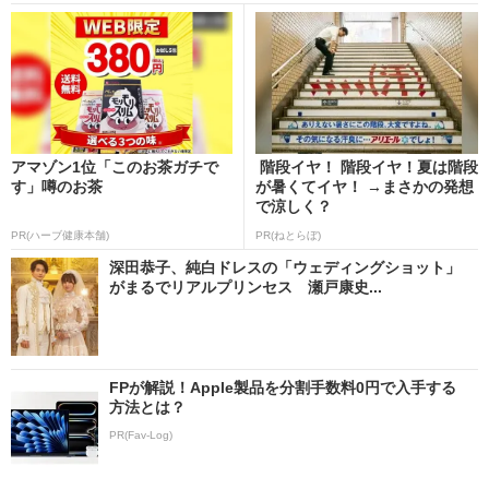
アマゾン1位「このお茶ガチで
階段イヤ！ 階段イヤ！夏は階段
す」噂のお茶
が暑くてイヤ！ →まさかの発想
で涼しく？
PR(ハーブ健康本舗)
PR(ねとらぼ)
深田恭子、純白ドレスの「ウェディングショット」
がまるでリアルプリンセス 瀬戸康史...
FPが解説！Apple製品を分割手数料0円で入手する
方法とは？
PR(Fav-Log)