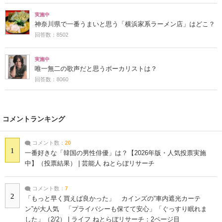
実施中
神奈川県で一番うまいと思う「横浜家系ラーメン店」はどこ？
回答数：8502
実施中
唯一無二の歌声だと思うボーカリストは？
回答数：8060
コメントランキング
コメント数：
20
1
一番好きな「韓国の男性俳優」は？【2026年版・人気投票実施
中】（投票結果） | 芸能人 ねとらぼリサーチ
コメント数：
7
2
「もっと早く買えば良かった」 カインズの“車内遮光カーテ
ン”が大人気 「プライバシーも保てて安心」「ぐっすり眠れま
した」（2/2） | ライフ ねとらぼリサーチ：2ページ目