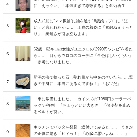
4
に「えっぐい」「本気すぎて尊敬する」と49万再生
成人式前に“ママ振袖”に袖を通す18歳娘→プロに「短
5
い」と言われたが…… 圧巻の着姿に「素敵ねぇうっと
り」「綺麗さが引き立ちます」
62歳・62キロの女性がユニクロの“2990円ワンピ”を着た
6
ら…… 目からウロコのコーデに「全色ほしいくらい」
「参考になりました」
新潟の海で拾った石→割れ目から中をのぞいたら……驚
7
きの中身に「本当にあるんですね！」「お宝だ」
「車に常備しました」 カインズの“1980円クーラーバ
8
ッグ”が評判 「ちょうどいい大きさ」「保冷剤を止め
るベルトが良い」
キッチンでバッタを発見→近付いてみると…… まさか
9
の正体に驚き「ヒィっ！」「心臓に悪いよね、、、」