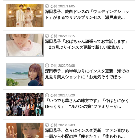
公開 2021/11/05
深田恭子、純白ドレスの「ウェディングショッ
ト」がまるでリアルプリンセス 瀬戸康史...
公開 2022/03/15
深田恭子「おばちゃん頑張ってお世話します」
2カ月ぶりインスタ更新で新しい家族が...
公開 2022/09/08
深田恭子、約半年ぶりにインスタ更新 海での
見返り美人ショットに「お元気そうでほっ...
公開 2021/05/29
「いつでも華さんの味方です」「今はとにかく
ゆっくり」 “ルパンの娘”ファミリーが...
公開 2023/02/03
深田恭子、久々にインスタ更新 ファン喜びも
一部から心配の声「痩せた？」「体も心も...