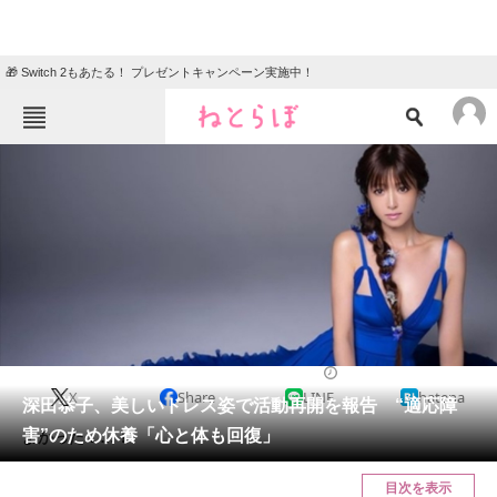
🎁 Switch 2もあたる！ プレゼントキャンペーン実施中！
ねとらぼメニュー
TOP
ニュース
エンタメ
クイズ
グルメ
地域
住まい
教育・育児
動物
リサーチ
2021/09/02 12:47（公開）
X
Share
LINE
hatena
会員記事
深田恭子、美しいドレス姿で活動再開を報告 “適応障
害”のため休養「心と体も回復」
よかった……！
メディア
目次を表示
注目記事を集めた総合ページ