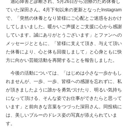
適応障害と診断され、5月26日から治療のため休養し
企業向けIT製品の総合サイト
ていた深田さん。4月下旬以来の更新となったInstagram
で、「突然の休養となり皆様にご心配とご迷惑をおかけ
IT製品の技術・比較・事例
してしまいました。暖かいご声援とご支援に心から感謝
製造業のIT導入・活用を支援
しています。誠にありがとうございます」とファンへの
メッセージとともに、「皆様に支えて頂き、与えて頂い
モノづくり技術者専門サイト
た休養により、心と体も回復しまして」と心身ともに快
エレクトロニクス専門サイト
方に向かい芸能活動を再開することを報告しました。
電子設計の基本と応用
今後の活動については、「はじめは小さな一歩かもし
れませんが、一歩、一歩、皆様への感謝を忘れずに、私
エネルギーの専門メディア
が頂きましたように誰かを勇気づけたり、明るい気持ち
建設×テクノロジーの最前線
になって頂ける、そんな姿でお仕事ができたらと思って
います」と前向きな言葉をつづった深田さん。同投稿に
ちょっと気になるネットの話題
は、美しいブルーのドレス姿の写真が添えられていま
す。