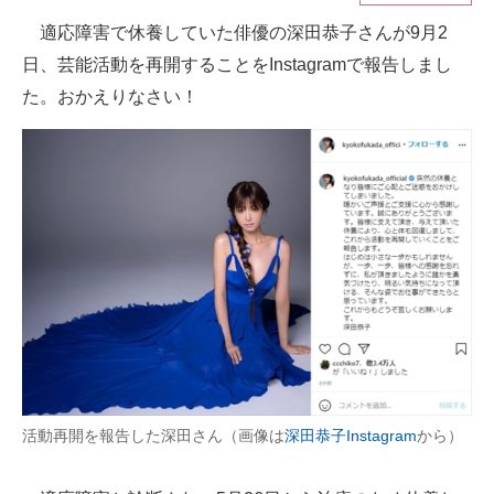
適応障害で休養していた俳優の深田恭子さんが9月2
ITの今と未来を見通す
日、芸能活動を再開することをInstagramで報告しまし
スマホと通信の最新トレンド
た。おかえりなさい！
進化するPCとデバイスの未来
好きが集まる 比べて選べる
ビジネスと働き方のヒント
AI活用のいまが分かる
企業ITのトレンドを詳説
経営リーダーのコミュニティ
マーケ×ITの今がよく分かる
活動再開を報告した深田さん（画像は
深田恭子Instagram
から）
ITエンジニア向け専門サイト