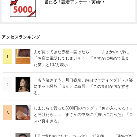
当たる！読者アンケート実施中
アクセスランキング
夫が買ってきた赤福→開けたら…… まさかの中身に
1
「お店に電話してしまいそう」「さすがに初めて見まし
た笑」と107万表示
「もう泣きそう」川口春奈、純白ウエディングドレス姿
2
にネット騒然「ほんとに綺麗」「この笑顔が切なすぎ
る」
しまむらで買った3000円のバッグ→「何か入ってる！」
3
と開けたら…… まさかの中身に「買いに走った」「コ
スパ良すぎる」
山Pに憧れ続けたサッカー少年→13年後…… 現在の姿