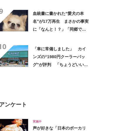
光景に「今年こそは！」
9
血統書に書かれた“愛犬の本
名”が17万再生 まさかの事実
に「なんと！？」「同郷で
す！」驚き広がる
10
「車に常備しました」 カイ
ンズの“1980円クーラーバッ
グ”が評判 「ちょうどいい大
きさ」「保冷剤を止めるベル
トが良い」
アンケート
実施中
声が好きな「日本のボーカリ