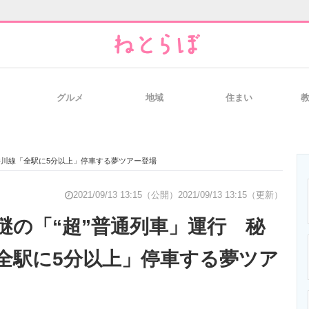
グルメ
地域
住まい
と未来を見通す
スマホと通信の最新トレンド
進化するPCとデ
井川線「全駅に5分以上」停車する夢ツアー登場
のいまが分かる
企業ITのトレンドを詳説
経営リーダーの
2021/09/13 13:15（公開）
2021/09/13 13:15（更新）
謎の「“超”普通列車」運行 秘
全駅に5分以上」停車する夢ツア
T製品の総合サイト
IT製品の技術・比較・事例
製造業のIT導入