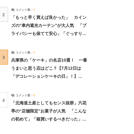
コメント数：
7
2
「もっと早く買えば良かった」 カイン
ズの“車内遮光カーテン”が大人気 「プ
ライバシーも保てて安心」「ぐっすり眠
れました」（2/2） | ライフ ねとらぼリ
サーチ：2ページ目
コメント数：
7
3
兵庫県の「ケーキ」の名店10選！ 一番
うまいと思う店はどこ？【7月12日は
「デコレーションケーキの日」！】
（2/4） | 兵庫県 ねとらぼリサーチ：2ペ
ージ目
コメント数：
5
4
「北海道土産としてもセンス抜群」六花
亭の“店舗限定”お菓子が人気 「こんな
の初めて」「箱買いするべきだった」
（1/2） | 北海道 ねとらぼリサーチ