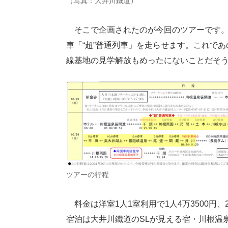
（写真：大井川鐵道）
そこで企画されたのが今回のツアーです。定
車「“超”普通列車」を走らせます。これで
線基地の見学解放もめったにないことだそ
ツアーの行程
料金は洋室1人1室利用で1人4万3500円、2
宿泊は大井川鐵道のSLが見える宿・川根温