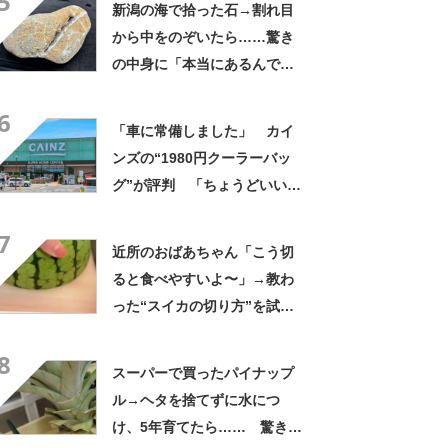
5
新潟の海で拾った石→割れ目
から中をのぞいたら……驚き
の中身に「本当にあるんです
ね！」「お宝だ」
6
「車に常備しました」 カイ
ンズの“1980円クーラーバッ
グ”が評判 「ちょうどいい大
きさ」「保冷剤を止めるベル
7
トが良い」
近所のおばあちゃん「こう切
ると食べやすいよ〜」→教わ
った“スイカの切り方”を試し
てみると…… 目からウロコ
8
の光景に「やってみます」
スーパーで買ったパイナップ
ル→ヘタを捨てずに水につ
け、5年育てたら…… 驚きの