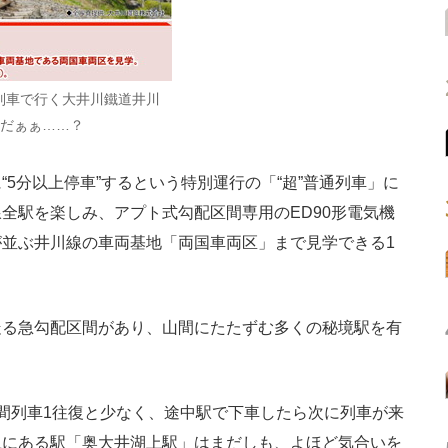
通列車で行く大井川鐵道井川
何だぁぁ……？
5分以上停車”するという特別運行の「“超”普通列車」に
全駅を楽しみ、アプト式勾配区間専用のED90形電気機
並ぶ井川線の車両基地「両国車両区」まで見学できる1
る急勾配区間があり、山間にたたずむ多くの秘境駅を有
。
間列車1往復と少なく、途中駅で下車したら次に列車が来
上にある駅「奥大井湖上駅」はまだしも、よほど気合いを