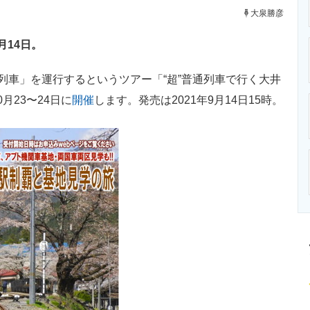
ニクス専門サイト
電子設計の基本と応用
エネルギーの専
大泉勝彦
月14日。
列車」を運行するというツアー「“超”普通列車で行く大井
月23〜24日に
開催
します。発売は2021年9月14日15時。