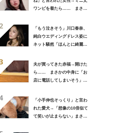
ね」と言われた女性→ミニ丈
ワンピを着たら…… まさか
の姿に「『マジか！』って叫
2
んだ」「スーパーオシャレ」
「もう泣きそう」川口春奈、
純白ウエディングドレス姿に
ネット騒然「ほんとに綺麗」
「この笑顔が切なすぎる」
3
夫が買ってきた赤福→開けた
ら…… まさかの中身に「お
店に電話してしまいそう」
「さすがに初めて見ました
4
笑」と107万表示
「小手伸也そっくり」と言わ
れた愛犬→「想像の10倍似て
て笑いが止まらない」まさか
の姿に「生き別れの兄弟説」
「パーツのバランスが同じ」