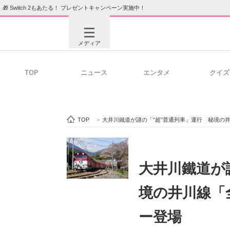
🎁 Switch 2もあたる！ プレゼントキャンペーン実施中！
メディア
TOP
ニュース
エンタメ
クイズ
注目記事を集めた総合ページ
ITの今
TOP
>
大井川鐵道が謎の「“超”普通列車」運行 秘境の
ビジネスと働き方のヒント
AI活用
大井川鐵道が
境の井川線「
ITエンジニア向け専門サイト
企業向けI
ー登場