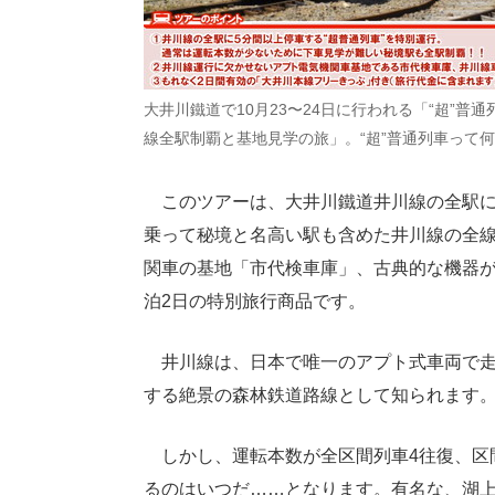
大井川鐵道で10月23〜24日に行われる「“超”普
線全駅制覇と基地見学の旅」。“超”普通列車って
このツアーは、大井川鐵道井川線の全駅に“
乗って秘境と名高い駅も含めた井川線の全線
関車の基地「市代検車庫」、古典的な機器が
泊2日の特別旅行商品です。
井川線は、日本で唯一のアプト式車両で走
する絶景の森林鉄道路線として知られます
しかし、運転本数が全区間列車4往復、区
るのはいつだ……となります。有名な、湖