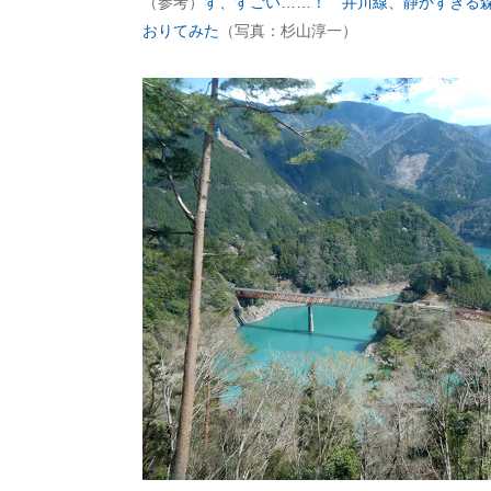
（参考）
す、すごい……！ 井川線、静かすぎる
おりてみた
（写真：杉山淳一）