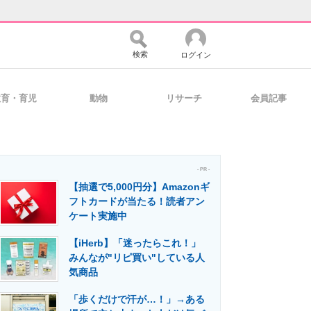
検索
ログイン
教育・育児
動物
リサーチ
会員記事
バイスの未来
好きが集まる 比べて選べる
- PR -
【抽選で5,000円分】Amazonギ
コミュニティ
マーケ×ITの今がよく分かる
フトカードが当たる！読者アン
ケート実施中
【iHerb】「迷ったらこれ！」
・活用を支援
みんなが"リピ買い"している人
気商品
「歩くだけで汗が…！」→ある