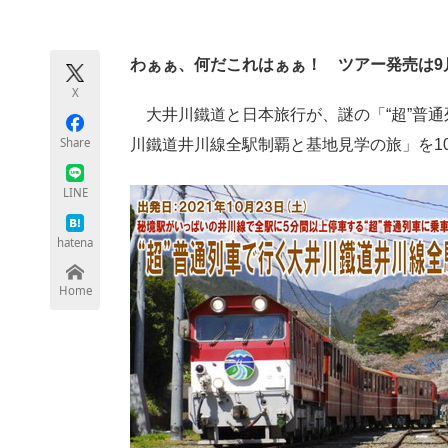
モノづくり技術者専門サイト
エレクトロ
わぁぁ、何だこれはぁぁ！ ツアー発売は9
X
ちょっと気になるネットの話題
大井川鐵道と日本旅行が、謎の「“超”普通
Share
川鐵道井川線全駅制覇と基地見学の旅」を10
LINE
hatena
Home