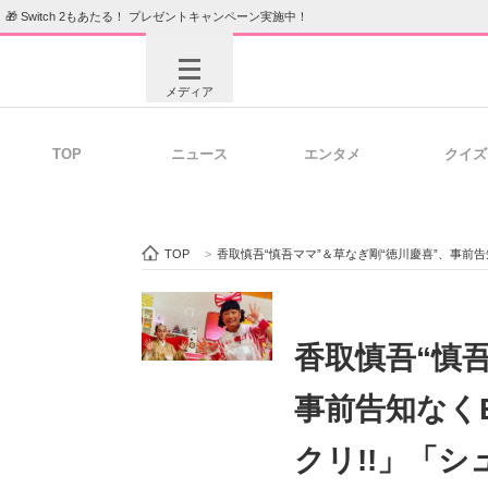
🎁 Switch 2もあたる！ プレゼントキャンペーン実施中！
メディア
TOP
ニュース
エンタメ
クイズ
注目記事を集めた総合ページ
ITの今
TOP
>
香取慎吾“慎吾ママ”＆草なぎ剛“徳川慶喜”、事前
ビジネスと働き方のヒント
AI活用
香取慎吾“慎
事前告知なく
ITエンジニア向け専門サイト
企業向けI
クリ!!」「シ