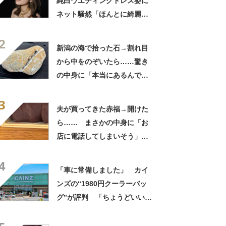
純白ウエディングドレス姿に
ネット騒然「ほんとに綺麗」
「この笑顔が切なすぎる」
2
新潟の海で拾った石→割れ目
から中をのぞいたら……驚き
の中身に「本当にあるんです
ね！」「お宝だ」
3
夫が買ってきた赤福→開けた
ら…… まさかの中身に「お
店に電話してしまいそう」
「さすがに初めて見ました
4
笑」と107万表示
「車に常備しました」 カイ
ンズの“1980円クーラーバッ
グ”が評判 「ちょうどいい大
きさ」「保冷剤を止めるベル
トが良い」