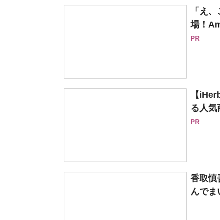
「え、
場！Am
PR
【iH
る人気
PR
香取慎
んでま