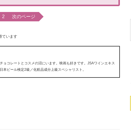
2
次のページ
得ています
チョコレートとコスメの沼にいます。映画も好きです。JSAワインエキス
日本ビール検定2級／化粧品成分上級スペシャリスト。