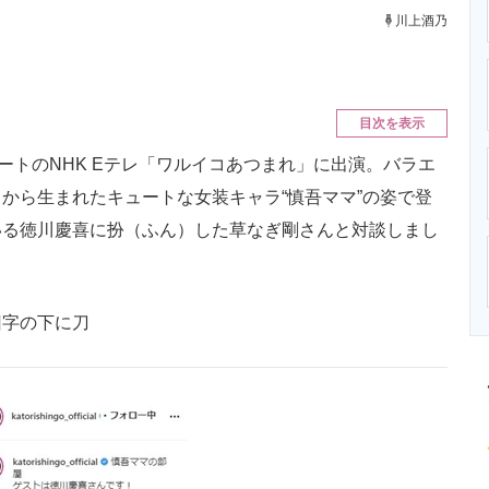
ニクス専門サイト
電子設計の基本と応用
エネルギーの専
川上酒乃
目次を表示
ートのNHK Eテレ「ワルイコあつまれ」に出演。バラエ
から生まれたキュートな女装キャラ“慎吾ママ”の姿で登
いる徳川慶喜に扮（ふん）した草なぎ剛さんと対談しまし
旧字の下に刀