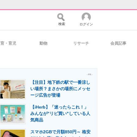
検索
ログイン
教育・育児
動物
リサーチ
会員記事
バイスの未来
好きが集まる 比べて選べる
- PR -
【注目】地下鉄の駅で一番涼し
コミュニティ
マーケ×ITの今がよく分かる
い場所？まさかの場所にメッセ
ージ広告が登場
【iHerb】「迷ったらこれ！」
・活用を支援
みんなが"リピ買い"している人
気商品
スマホ2GBで月額850円～ 格安