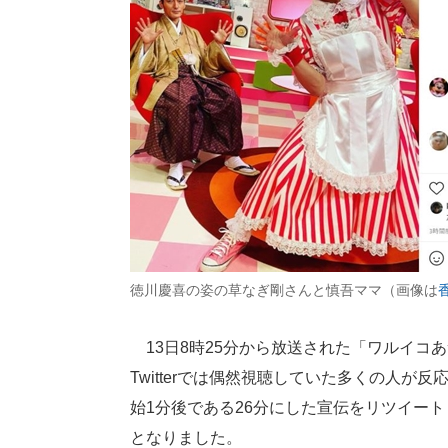
徳川慶喜の姿の草なぎ剛さんと慎吾ママ（画像は
香
13日8時25分から放送された「ワルイコ
Twitterでは偶然視聴していた多くの人が反
始1分後である26分にした宣伝をリツイートし
となりました。