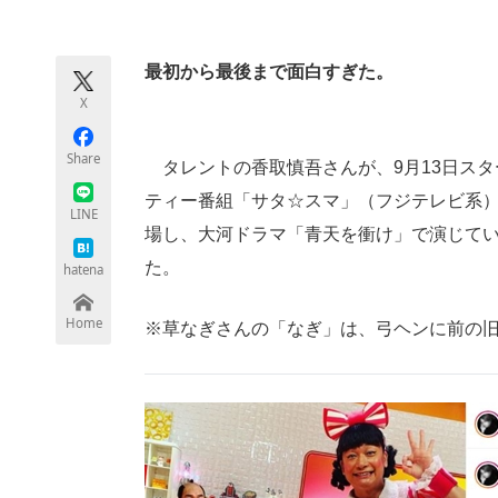
モノづくり技術者専門サイト
エレクトロ
最初から最後まで面白すぎた。
X
ちょっと気になるネットの話題
Share
タレントの香取慎吾さんが、9月13日スタ
ティー番組「サタ☆スマ」（フジテレビ系）
LINE
場し、大河ドラマ「青天を衝け」で演じて
た。
hatena
Home
※草なぎさんの「なぎ」は、弓ヘンに前の