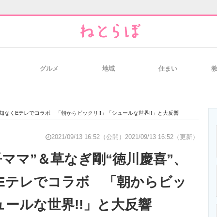
グルメ
地域
住まい
と未来を見通す
スマホと通信の最新トレンド
進化するPCとデ
告知なくEテレでコラボ 「朝からビックリ!!」「シュールな世界!!」と大反響
のいまが分かる
企業ITのトレンドを詳説
経営リーダーの
2021/09/13 16:52（公開）
2021/09/13 16:52（更新）
吾ママ”＆草なぎ剛“徳川慶喜”、
Eテレでコラボ 「朝からビッ
T製品の総合サイト
IT製品の技術・比較・事例
製造業のIT導入
ュールな世界!!」と大反響