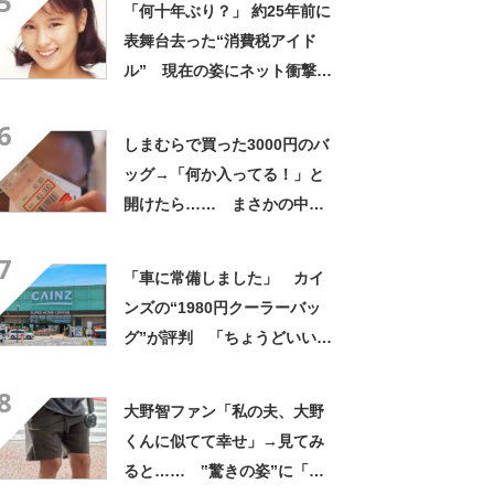
5
「何十年ぶり？」 約25年前に
表舞台去った“消費税アイド
ル” 現在の姿にネット衝撃
「いくつになってもかわい
6
い」「また会えるなんて」
しまむらで買った3000円のバ
ッグ→「何か入ってる！」と
開けたら…… まさかの中身
に「買いに走った」「コスパ
7
良すぎる」
「車に常備しました」 カイ
ンズの“1980円クーラーバッ
グ”が評判 「ちょうどいい大
きさ」「保冷剤を止めるベル
8
トが良い」
大野智ファン「私の夫、大野
くんに似てて幸せ」→見てみ
ると…… ‟驚きの姿”に「最