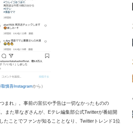
取慎吾Instagram
から）
あつまれ」。事前の宣伝や予告は一切なかったものの
応。また草なぎさんが、Eテレ編集部公式Twitterが番組開
たことでファンが知ることとなり、Twitterトレンド1位