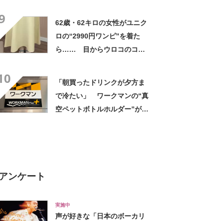
高すぎません？」「本物かと
9
思いました！」
62歳・62キロの女性がユニク
ロの“2990円ワンピ”を着た
ら…… 目からウロコのコー
デに「全色ほしいくらい」
10
「参考になりました」
「朝買ったドリンクが夕方ま
で冷たい」 ワークマンの“真
空ペットボトルホルダー”が大
好評 「車の中でも冷え冷
え」「もっと早く買えばよか
った」
アンケート
実施中
声が好きな「日本のボーカリ