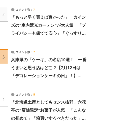
コメント数：
7
2
「もっと早く買えば良かった」 カイン
ズの“車内遮光カーテン”が大人気 「プ
ライバシーも保てて安心」「ぐっすり眠
れました」（2/2） | ライフ ねとらぼリ
サーチ：2ページ目
コメント数：
7
3
兵庫県の「ケーキ」の名店10選！ 一番
うまいと思う店はどこ？【7月12日は
「デコレーションケーキの日」！】
（2/4） | 兵庫県 ねとらぼリサーチ：2ペ
ージ目
コメント数：
5
4
「北海道土産としてもセンス抜群」六花
亭の“店舗限定”お菓子が人気 「こんな
の初めて」「箱買いするべきだった」
（1/2） | 北海道 ねとらぼリサーチ