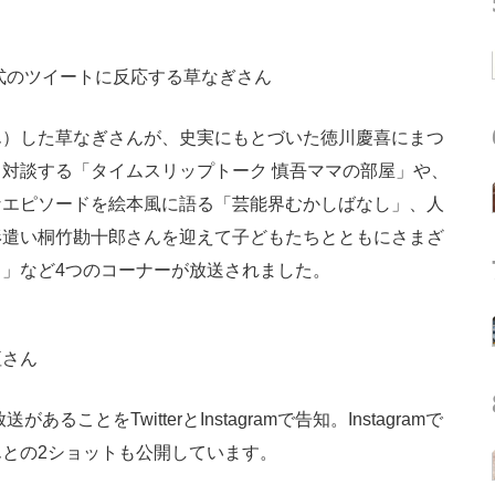
式のツイートに反応する草なぎさん
）した草なぎさんが、史実にもとづいた徳川慶喜にまつ
対談する「タイムスリップトーク 慎吾ママの部屋」や、
なエピソードを絵本風に語る「芸能界むかしばなし」、人
形遣い桐竹勘十郎さんを迎えて子どもたちとともにさまざ
」など4つのコーナーが放送されました。
垣さん
とをTwitterとInstagramで告知。Instagramで
との2ショットも公開しています。