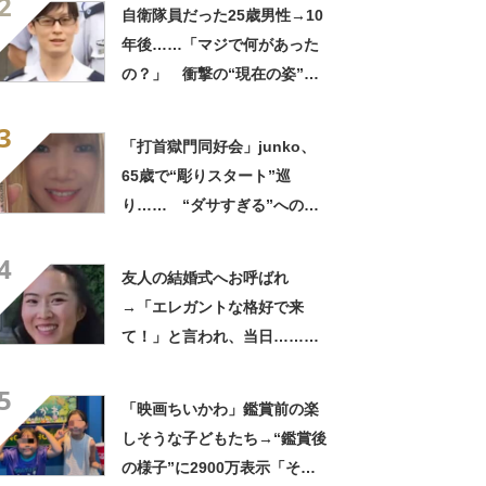
2
ってるの尊い！」
自衛隊員だった25歳男性→10
年後……「マジで何があった
の？」 衝撃の“現在の姿”が
180万再生「別人…？」「好
3
きに生きんしゃい」
「打首獄門同好会」junko、
65歳で“彫りスタート”巡
り…… “ダサすぎる”への持
論に反響「理由が素敵」「わ
4
たしもデビューしたい」
友人の結婚式へお呼ばれ
→「エレガントな格好で来
て！」と言われ、当日……ま
さかの参列姿に「いやすごお
5
おお！」「天才」【海外】
「映画ちいかわ」鑑賞前の楽
しそうな子どもたち→“鑑賞後
の様子”に2900万表示「そう