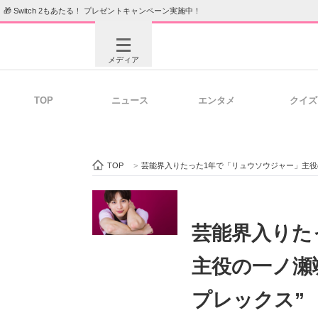
🎁 Switch 2もあたる！ プレゼントキャンペーン実施中！
メディア
TOP
ニュース
エンタメ
クイズ
注目記事を集めた総合ページ
ITの今
TOP
>
芸能界入りたった1年で「リュウソウジャー」主役
ビジネスと働き方のヒント
AI活用
芸能界入りた
主役の一ノ瀬
ITエンジニア向け専門サイト
企業向けI
プレックス”