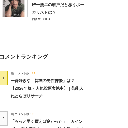
唯一無二の歌声だと思うボー
カリストは？
回答数：8084
コメントランキング
コメント数：
21
1
一番好きな「韓国の男性俳優」は？
【2026年版・人気投票実施中】 | 芸能人
ねとらぼリサーチ
コメント数：
7
2
「もっと早く買えば良かった」 カイン