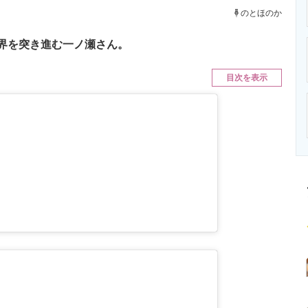
ニクス専門サイト
電子設計の基本と応用
エネルギーの専
のとほのか
界を突き進む一ノ瀬さん。
目次を表示