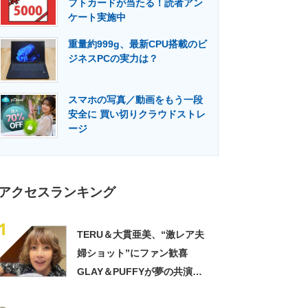
フトカードが当たる！読者アン
門メディア
建設×テクノロジーの最前線
ケート実施中
重量約999g、最新CPU搭載のビ
ジネスPCの実力は？
スマホの写真／動画をもう一段
安全に 買い切りクラウドストレ
ージ
アクセスランキング
1
TERU＆大貫亜美、“激レア夫
婦ショット”にファン歓喜
GLAY＆PUFFYが夢の共演
「旦那おるやん」「夫婦で写