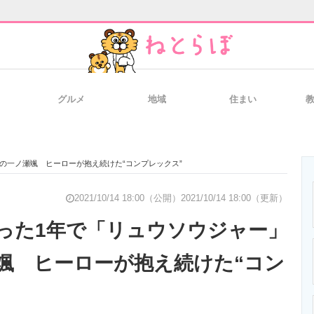
グルメ
地域
住まい
と未来を見通す
スマホと通信の最新トレンド
進化するPCとデ
の一ノ瀬颯 ヒーローが抱え続けた“コンプレックス”
のいまが分かる
企業ITのトレンドを詳説
経営リーダーの
2021/10/14 18:00（公開）
2021/10/14 18:00（更新）
った1年で「リュウソウジャー」
颯 ヒーローが抱え続けた“コン
T製品の総合サイト
IT製品の技術・比較・事例
製造業のIT導入