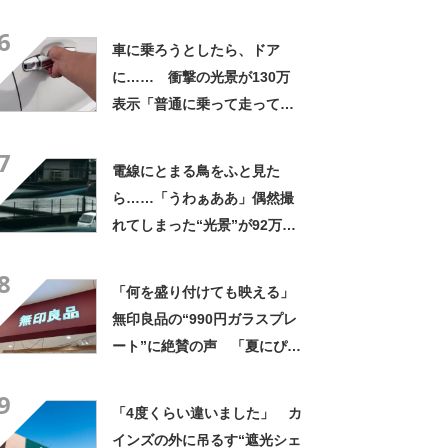
なるわなw」「分かるよ」
6
「いったい何が」
車に乗ろうとしたら、ドア
に…… 衝撃の光景が130万
表示「普通に乗って走ってた
やん」「どうやって入った
7
の!?」
電線にとまる鳥をふと見た
ら……「うわぁああ」偶然撮
れてしまった“光景”が92万再
生「自然は過酷」
8
「何を盛り付けても映える」
無印良品の“990円ガラスプレ
ート”に絶賛の声 「夏にぴっ
たりのお皿」「厚手なので安
9
定感ある」
「4度くらい違いました」 カ
インズの外に吊るす“遮光シェ