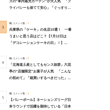
ズの“車内遮光カーテン”が大人気 「プ
ライバシーも保てて安心」「ぐっすり眠
れました」（2/2） | ライフ ねとらぼリ
サーチ：2ページ目
コメント数：
7
3
兵庫県の「ケーキ」の名店10選！ 一番
うまいと思う店はどこ？【7月12日は
「デコレーションケーキの日」！】
（2/4） | 兵庫県 ねとらぼリサーチ：2ペ
ージ目
コメント数：
5
4
「北海道土産としてもセンス抜群」六花
亭の“店舗限定”お菓子が人気 「こんな
の初めて」「箱買いするべきだった」
（1/2） | 北海道 ねとらぼリサーチ
コメント数：
3
5
【バレーボール】ネーションズリーグ日
本ラウンドで活躍を期待している「日本