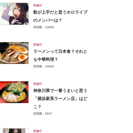
実施中
歌が上手だと思うホロライブ
のメンバーは？
回答数：23856
実施中
ラーメンって日本食？それと
も中華料理？
回答数：19645
実施中
神奈川県で一番うまいと思う
「横浜家系ラーメン店」はど
こ？
回答数：8507
実施中