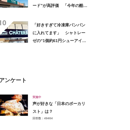
ード”が高評価 「今年の酷暑
にも活躍」「風通しもよくし
10
っかり遮光」の声
「好きすぎて冷凍庫パンパン
に入れてます」 シャトレー
ゼの“1個約61円シューアイ
ス”が好評 「生地とバニラア
イスの相性が◎」「家族も好
きで夏はストックしてる」
アンケート
実施中
声が好きな「日本のボーカリ
スト」は？
回答数：49464