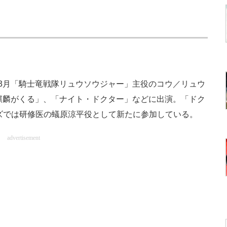
19年3月「騎士竜戦隊リュウソウジャー」主役のコウ／リュウ
麒麟がくる」、「ナイト・ドクター」などに出演。「ドク
ズでは研修医の蟻原涼平役として新たに参加している。
advertisement