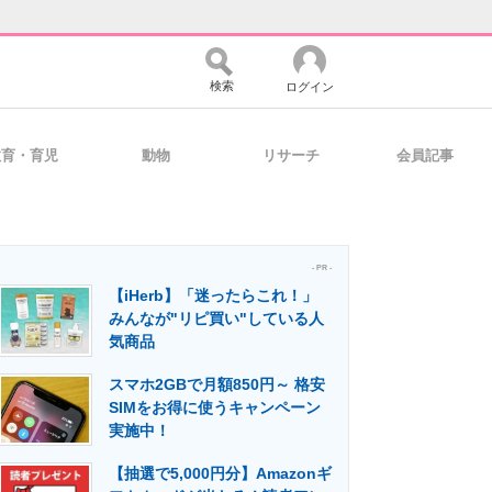
検索
ログイン
教育・育児
動物
リサーチ
会員記事
バイスの未来
好きが集まる 比べて選べる
- PR -
【iHerb】「迷ったらこれ！」
コミュニティ
マーケ×ITの今がよく分かる
みんなが"リピ買い"している人
気商品
スマホ2GBで月額850円～ 格安
・活用を支援
SIMをお得に使うキャンペーン
実施中！
【抽選で5,000円分】Amazonギ