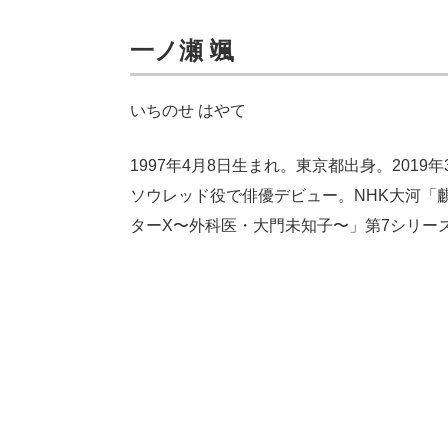
一ノ瀬 颯
いちのせ はやて
1997年4月8日生まれ。東京都出身。20
ソウレッド役で俳優デビュー。NHK大河「
ターX〜外科医・大門未知子〜」第7シリー