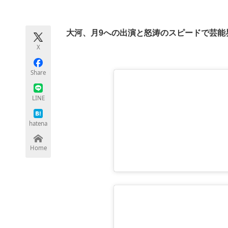
モノづくり技術者専門サイト
エレクトロ
大河、月9への出演と怒涛のスピードで芸能
X
ちょっと気になるネットの話題
Share
LINE
hatena
Home