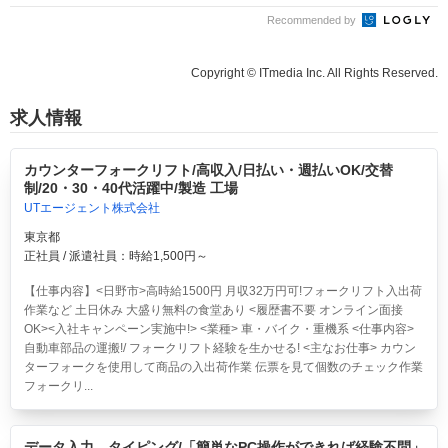
Recommended by
Copyright © ITmedia Inc. All Rights Reserved.
求人情報
カウンターフォークリフト/高収入/日払い・週払いOK/交替
制/20・30・40代活躍中/製造 工場
UTエージェント株式会社
東京都
正社員 / 派遣社員：時給1,500円～
【仕事内容】<日野市>高時給1500円 月収32万円可!フォークリフト入出荷
作業など 土日休み 大盛り無料の食堂あり <履歴書不要 オンライン面接
OK><入社キャンペーン実施中!> <業種> 車・バイク・重機系 <仕事内容>
自動車部品の運搬!/ フォークリフト経験を生かせる! <主なお仕事> カウン
ターフォークを使用して商品の入出荷作業 伝票を見て個数のチェック作業
フォークリ...
データ入力、タイピング/「簡単なPC操作ができれば経験不問」