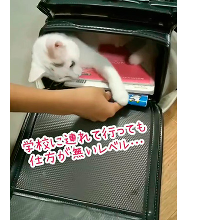
企業向けIT製品の総合サイト
IT製品の技術・比較・事例
製造業のIT導入・活用を支援
モノづくり技術者専門サイト
エレクトロニクス専門サイト
電子設計の基本と応用
エネルギーの専門メディア
建設×テクノロジーの最前線
ちょっと気になるネットの話題