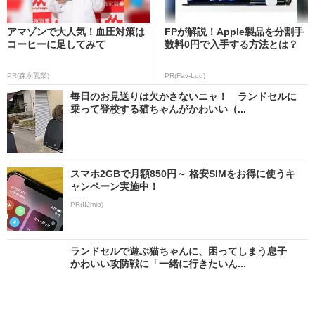
アマゾンで大人気！血圧対策は
FPが解説！Apple製品を分割手
コーヒーに足してみて
数料0円で入手する方法とは？
PR(森永乳業)
PR(Fav-Log)
毎日のお見送りは欠かさないニャ！ ランドセルに
乗って登校する猫ちゃんがかわいい（...
スマホ2GBで月額850円～ 格安SIMをお得に使うキ
ャンペーン実施中！
PR(IIJmio)
ランドセルで遊ぶ猫ちゃんに、困ってしまう息子
かわいい攻防戦に「一緒に行きたいん...