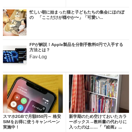
忙しい朝に始まった猫と子どもたちの集会にほのぼ
の 「ここだけが穏やか〜」「可愛い...
FPが解説！Apple製品を分割手数料0円で入手する
方法とは？
Fav-Log
スマホ2GBで月額850円～ 格安
新学期のため空けておいたカラ
SIMをお得に使うキャンペーン
ーボックス→教科書の代わりに
実施中！
入ったのは……「『絵画』...