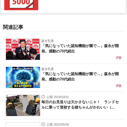
関連記事
森永乳業
「気になっていた認知機能が菌で…」森永が開
発。感動の70代続出
PR
森永乳業
「気になっていた認知機能が菌で…」森永が開
発。感動の70代続出
PR
公開 2019/10/31
毎日のお見送りは欠かさないニャ！ ランドセ
ルに乗って登校する猫ちゃんがかわいい（...
公開 2022/05/30