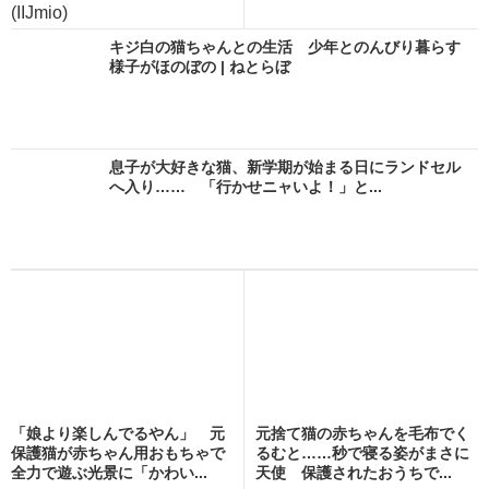
(IIJmio)
キジ白の猫ちゃんとの生活 少年とのんびり暮らす
様子がほのぼの | ねとらぼ
息子が大好きな猫、新学期が始まる日にランドセル
へ入り…… 「行かせニャいよ！」と...
「娘より楽しんでるやん」 元
元捨て猫の赤ちゃんを毛布でく
保護猫が赤ちゃん用おもちゃで
るむと……秒で寝る姿がまさに
全力で遊ぶ光景に「かわい...
天使 保護されたおうちで...