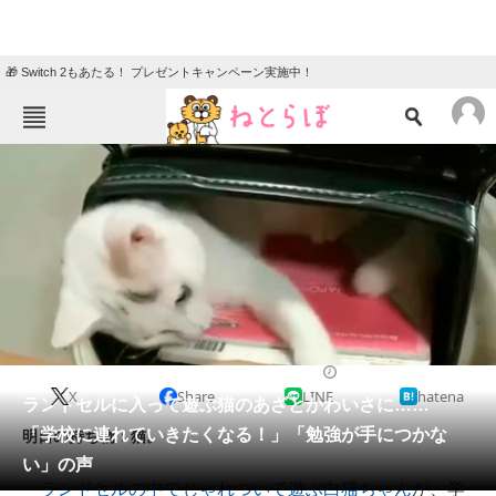
🎁 Switch 2もあたる！ プレゼントキャンペーン実施中！
ねとらぼメニュー
TOP
ニュース
エンタメ
クイズ
グルメ
地域
住まい
教育・育児
動物
リサーチ
2021/10/31 22:00（公開）
X
Share
LINE
hatena
会員記事
ランドセルに入って遊ぶ猫のあざとかわいさに……
「学校に連れていきたくなる！」「勉強が手につかな
明日の持ち物：猫。
メディア
い」の声
ランドセルの中でじゃれついて遊ぶ白猫ちゃん
が、学
注目記事を集めた総合ページ