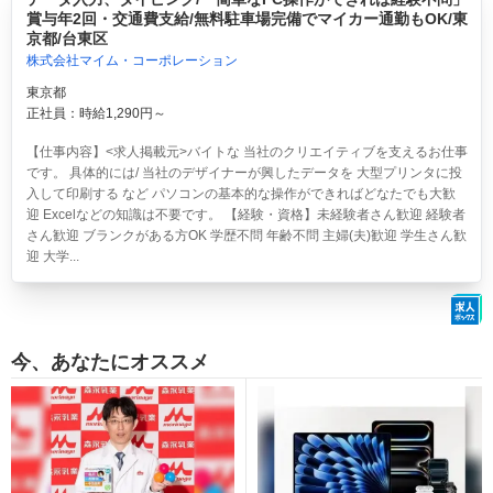
賞与年2回・交通費支給/無料駐車場完備でマイカー通勤もOK/東
京都/台東区
株式会社マイム・コーポレーション
東京都
正社員：時給1,290円～
【仕事内容】<求人掲載元>バイトな 当社のクリエイティブを支えるお仕事
です。 具体的には/ 当社のデザイナーが興したデータを 大型プリンタに投
入して印刷する など パソコンの基本的な操作ができればどなたでも大歓
迎 Excelなどの知識は不要です。 【経験・資格】未経験者さん歓迎 経験者
さん歓迎 ブランクがある方OK 学歴不問 年齢不問 主婦(夫)歓迎 学生さん歓
迎 大学...
今、あなたにオススメ